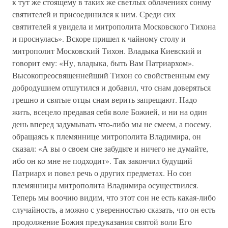
к тут же стоящему в таких же светлых облачениях сонму
святителей и присоединился к ним. Среди сих
святителей я увидела и митрополита Московского Тихона
и проснулась». Вскоре пришел к чайному столу и
митрополит Московский Тихон. Владыка Киевский и
говорит ему: «Ну, владыка, быть Вам Патриархом».
Высокопреосвященнейший Тихон со свойственным ему
добродушием отшутился и добавил, что снам доверяться
грешно и святые отцы снам верить запрещают. Надо
жить, всецело предавая себя воле Божией, и ни на один
день вперед задумывать что-либо мы не смеем, а посему,
обращаясь к племяннице митрополита Владимира, он
сказал: «А вы о своем сне забудьте и ничего не думайте,
ибо он ко мне не подходит». Так закончил будущий
Патриарх и повел речь о других предметах. Но сон
племянницы митрополита Владимира осуществился.
Теперь мы воочию видим, что этот сон не есть какая-либо
случайность, а можно с уверенностью сказать, что он есть
продолжение Божия предуказания святой воли Его