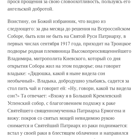
прося прощения за свою словоохотливость, пользуясь его
ангельской добротой.
Воистину, он Божий избранник, что видно из
следующего: за два месяца до решения на Всероссийском
Соборе, быть или не быть на Святой Руси Патриарху, в
первых числах сентября 1917 года, приходит на Троицкое
подворье родная племянница Высокопреосвященнейшего
Владимира, митрополита Киевского, который со дня
открытия Собора жил на этом подворье; она говорит
владыке: «Дядюшка, какой я ныне видела сон
необычный». Владыка, добродушно улыбаясь, садится за
стол пить чай и говорит ей: «Ну, говори, какой ты видела
сон?» Та отвечает: «Вхожу я в Большой Кремлевский
Успенский собор, с благоговением подхожу к раке
Святейшего священномученика Патриарха Ермогена и
вижу: покров со святых мощей невидимою рукою
снимается и Святейший Патриарх из раки поднимается:
встал у своей раки в блестящем облачении и направился