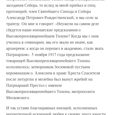
заседания Собора, то вслед за мной прибыл и отец
протоиерей, член Святейшего Синода и Собора
Александр Петрович Рождественский, и мы сели за
трапезу. Он мне и говорит: «Неужели на самом деле
сбудутся наши юношеские предсказания о
Высокопреосвященнейшем Тихоне? Когда мы с ним
учились в семинарии, мы его звали не иначе, как
архиереем; а когда он перешел в академию, стали звать
Патриархом». 5 ноября 1917 года предсказание
товарищей Высокопреосвященнейшего Тихона
исполнилось: затворником Зосимовой пустыни
иеромонахом о. Алексием в храме Христа Спасителя
после литургии и молебна был вынут жребий на
Патриарший Престол с именем
Высокопреосвященнейшего Тихона, митрополита
Московского.
И так устами благонравных юношей, исполненных
непритворной искренней любви к своему другу юности,