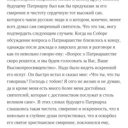
будущему Патриарху был как бы предуказан за его
смирение и чистоту сердечную тот высокий сан,
которого чаяли русские люди и о котором, конечно, менее
всех думал сам смиренный святитель. Что это так, могу
подтвердить следующим случаем. Когда на Соборе
обсуждение вопроса о Патриаршестве близилось к концу,
однажды после доклада о лаврских делах в разговоре я
как-то невольно говорю ему: «Вопрос о Патриаршестве
скоро решится, и мы будем голосовать за Вас, Ваше
Высокопреосвященство». Надо было видеть искренний
его испуг. Он быстро встал и сказал мне: «Что ты, что ты
говоришь? Господь с тобою! Я сего не желаю и не думаю,
да и кроме меня есть много более меня достойных
святителей, которые с достоинством послужат в столь
великом сане». В этих словах будущего Патриарха
слышались такая чистота, смирение и искренность, что я
невольно в глубине души почувствовал, что я оскорбил
его святое христианское смирение, поклонился ему,