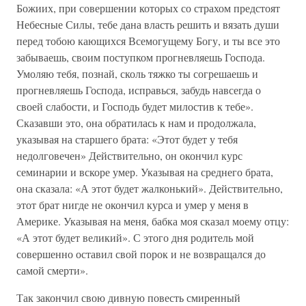
Божиих, при совершении которых со страхом предстоят
Небесные Силы, тебе дана власть решить и вязать души
перед тобою кающихся Всемогущему Богу, и ты все это
забываешь, своим поступком прогневляешь Господа.
Умоляю тебя, познай, сколь тяжко ты согрешаешь и
прогневляешь Господа, исправься, забудь навсегда о
своей слабости, и Господь будет милостив к тебе».
Сказавши это, она обратилась к нам и продолжала,
указывая на старшего брата: «Этот будет у тебя
недолговечен» Действительно, он окончил курс
семинарии и вскоре умер. Указывая на среднего брата,
она сказала: «А этот будет жалконький». Действительно,
этот брат нигде не окончил курса и умер у меня в
Америке. Указывая на меня, бабка моя сказал моему отцу:
«А этот будет великий». С этого дня родитель мой
совершенно оставил свой порок и не возвращался до
самой смерти».
Так закончил свою дивную повесть смиренный