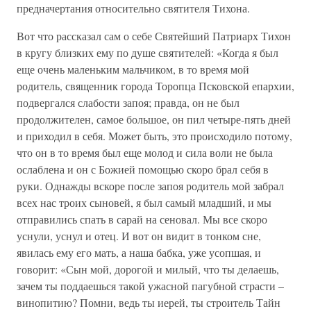
предначертания относительно святителя Тихона.
Вот что рассказал сам о себе Святейший Патриарх Тихон
в кругу близких ему по душе святителей: «Когда я был
еще очень маленьким мальчиком, в то время мой
родитель, священник города Торопца Псковской епархии,
подвергался слабости запоя; правда, он не был
продолжителен, самое большое, он пил четыре-пять дней
и приходил в себя. Может быть, это происходило потому,
что он в то время был еще молод и сила воли не была
ослаблена и он с Божией помощью скоро брал себя в
руки. Однажды вскоре после запоя родитель мой забрал
всех нас троих сыновей, я был самый младший, и мы
отправились спать в сарай на сеновал. Мы все скоро
уснули, уснул и отец. И вот он видит в тонком сне,
явилась ему его мать, а наша бабка, уже усопшая, и
говорит: «Сын мой, дорогой и милый, что ты делаешь,
зачем ты поддаешься такой ужасной пагубной страсти –
винопитию? Помни, ведь ты иерей, ты строитель Тайн