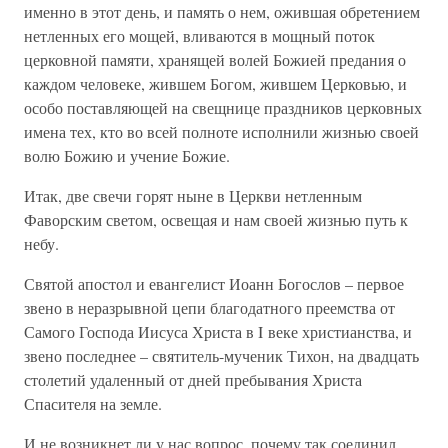
именно в этот день, и память о нем, ожившая обретением
нетленных его мощей, вливаются в мощный поток
церковной памяти, хранящей волей Божией предания о
каждом человеке, жившем Богом, жившем Церковью, и
особо поставляющей на свещнице праздников церковных
имена тех, кто во всей полноте исполнили жизнью своей
волю Божию и учение Божие.
Итак, две свечи горят ныне в Церкви нетленным
Фаворским светом, освещая и нам своей жизнью путь к
небу.
Святой апостол и евангелист Иоанн Богослов – первое
звено в неразрывной цепи благодатного преемства от
Самого Господа Иисуса Христа в I веке христианства, и
звено последнее – святитель-мученик Тихон, на двадцать
столетий удаленный от дней пребывания Христа
Спасителя на земле.
И не возникнет ли у нас вопрос, почему так соединил