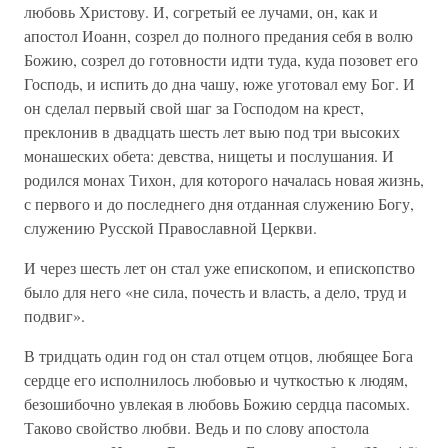
любовь Христову. И, согретый ее лучами, он, как и
апостол Иоанн, созрел до полного предания себя в волю
Божию, созрел до готовности идти туда, куда позовет его
Господь, и испить до дна чашу, юже уготовал ему Бог. И
он сделал первый свой шаг за Господом на крест,
преклонив в двадцать шесть лет выю под три высоких
монашеских обета: девства, нищеты и послушания. И
родился монах Тихон, для которого началась новая жизнь,
с первого и до последнего дня отданная служению Богу,
служению Русской Православной Церкви.
И через шесть лет он стал уже епископом, и епископство
было для него «не сила, почесть и власть, а дело, труд и
подвиг».
В тридцать один год он стал отцем отцов, любящее Бога
сердце его исполнилось любовью и чуткостью к людям,
безошибочно увлекая в любовь Божию сердца пасомых.
Таково свойство любви. Ведь и по слову апостола