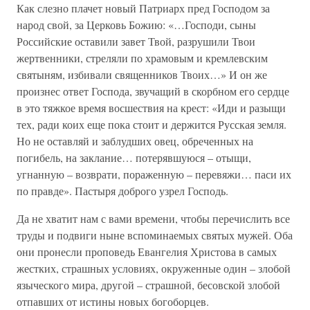
Как слезно плачет новый Патриарх пред Господом за
народ свой, за Церковь Божию: «…Господи, сыны
Российские оставили завет Твой, разрушили Твои
жертвенники, стреляли по храмовым и кремлевским
святыням, избивали священников Твоих…» И он же
произнес ответ Господа, звучащий в скорбном его сердце
в это тяжкое время восшествия на крест: «Иди и разыщи
тех, ради коих еще пока стоит и держится Русская земля.
Но не оставляй и заблудших овец, обреченных на
погибель, на заклание… потерявшуюся – отыщи,
угнанную – возврати, пораженную – перевяжи… паси их
по правде». Пастыря доброго узрел Господь.
Да не хватит нам с вами времени, чтобы перечислить все
труды и подвиги ныне вспоминаемых святых мужей. Оба
они пронесли проповедь Евангелия Христова в самых
жестких, страшных условиях, окруженные один – злобой
языческого мира, другой – страшной, бесовской злобой
отпавших от истины новых богоборцев.