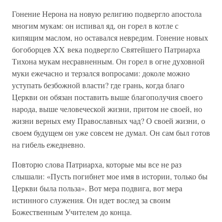
Гонение Нерона на новую религию подвергло апостола
многим мукам: он испивал яд, он горел в котле с
кипящим маслом, но оставался невредим. Гонение новых
богоборцев XX века подвергло Святейшего Патриарха
Тихона мукам несравненным. Он горел в огне духовной
муки ежечасно и терзался вопросами: доколе можно
уступать безбожной власти? где грань, когда благо
Церкви он обязан поставить выше благополучия своего
народа, выше человеческой жизни, притом не своей, но
жизни верных ему Православных чад? О своей жизни, о
своем будущем он уже совсем не думал. Он сам был готов
на гибель ежедневно.
Повторю слова Патриарха, которые мы все не раз
слышали: «Пусть погибнет мое имя в истории, только бы
Церкви была польза». Вот мера подвига, вот мера
истинного служения. Он идет вослед за своим
Божественным Учителем до конца.