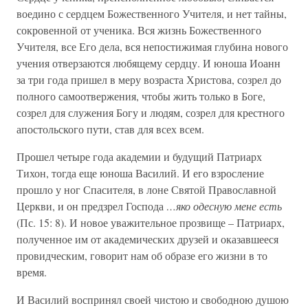
воедино с сердцем Божественного Учителя, и нет тайны,
сокровенной от ученика. Вся жизнь Божественного
Учителя, все Его дела, вся непостижимая глубина нового
учения отверзаются любящему сердцу. И юноша Иоанн
за три года пришел в меру возраста Христова, созрел до
полного самоотвержения, чтобы жить только в Боге,
созрел для служения Богу и людям, созрел для крестного
апостольского пути, став для всех всем.
Прошел четыре года академии и будущий Патриарх
Тихон, тогда еще юноша Василий. И его взросление
прошло у ног Спасителя, в лоне Святой Православной
Церкви, и он предзрел Господа
…яко одесную мене есть
(Пс. 15: 8). И новое уважительное прозвище – Патриарх,
полученное им от академических друзей и оказавшееся
провидческим, говорит нам об образе его жизни в то
время.
И Василий воспринял своей чистою и свободною душою