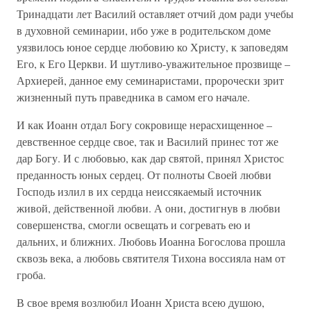
Тринадцати лет Василий оставляет отчий дом ради учебы
в духовной семинарии, ибо уже в родительском доме
уязвилось юное сердце любовию ко Христу, к заповедям
Его, к Его Церкви. И шутливо-уважительное прозвище –
Архиерей, данное ему семинаристами, пророчески зрит
жизненный путь праведника в самом его начале.
И как Иоанн отдал Богу сокровище нерасхищенное –
девственное сердце свое, так и Василий принес тот же
дар Богу. И с любовью, как дар святой, принял Христос
преданность юных сердец. От полноты Своей любви
Господь излил в их сердца неиссякаемый источник
живой, действенной любви. А они, достигнув в любви
совершенства, смогли освещать и согревать ею и
дальних, и ближних. Любовь Иоанна Богослова прошла
сквозь века, а любовь святителя Тихона воссияла нам от
гроба.
В свое время возлюбил Иоанн Христа всею душою,