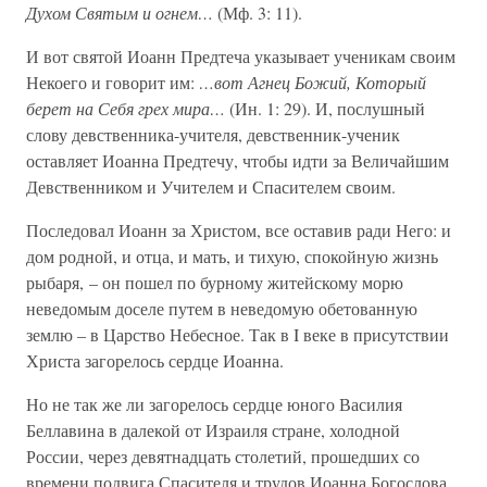
Духом Святым и огнем…
(Мф. 3: 11).
И вот святой Иоанн Предтеча указывает ученикам своим
Некоего и говорит им:
…вот Агнец Божий, Который
берет на Себя грех мира…
(Ин. 1: 29). И, послушный
слову девственника-учителя, девственник-ученик
оставляет Иоанна Предтечу, чтобы идти за Величайшим
Девственником и Учителем и Спасителем своим.
Последовал Иоанн за Христом, все оставив ради Него: и
дом родной, и отца, и мать, и тихую, спокойную жизнь
рыбаря, – он пошел по бурному житейскому морю
неведомым доселе путем в неведомую обетованную
землю – в Царство Небесное. Так в I веке в присутствии
Христа загорелось сердце Иоанна.
Но не так же ли загорелось сердце юного Василия
Беллавина в далекой от Израиля стране, холодной
России, через девятнадцать столетий, прошедших со
времени подвига Спасителя и трудов Иоанна Богослова.