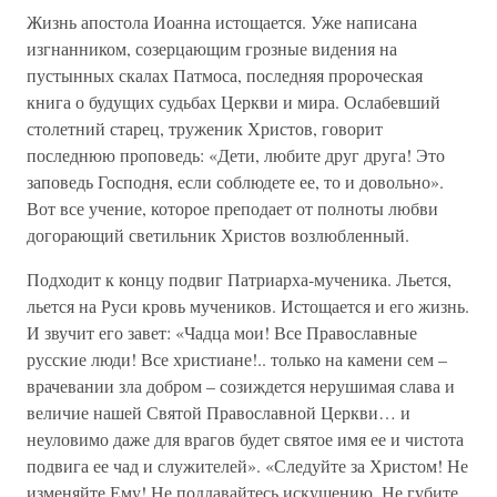
Жизнь апостола Иоанна истощается. Уже написана
изгнанником, созерцающим грозные видения на
пустынных скалах Патмоса, последняя пророческая
книга о будущих судьбах Церкви и мира. Ослабевший
столетний старец, труженик Христов, говорит
последнюю проповедь: «Дети, любите друг друга! Это
заповедь Господня, если соблюдете ее, то и довольно».
Вот все учение, которое преподает от полноты любви
догорающий светильник Христов возлюбленный.
Подходит к концу подвиг Патриарха-мученика. Льется,
льется на Руси кровь мучеников. Истощается и его жизнь.
И звучит его завет: «Чадца мои! Все Православные
русские люди! Все христиане!.. только на камени сем –
врачевании зла добром – созиждется нерушимая слава и
величие нашей Святой Православной Церкви… и
неуловимо даже для врагов будет святое имя ее и чистота
подвига ее чад и служителей». «Следуйте за Христом! Не
изменяйте Ему! Не поддавайтесь искушению. Не губите