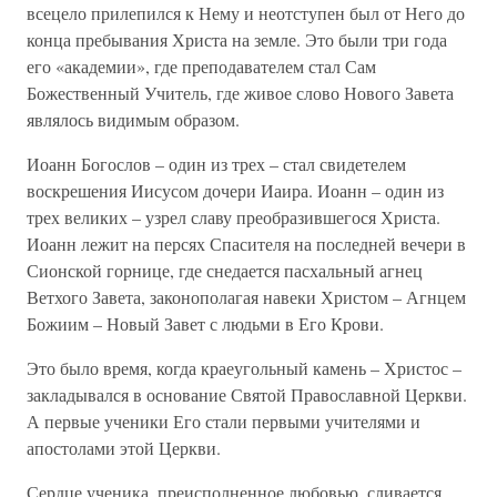
всецело прилепился к Нему и неотступен был от Него до
конца пребывания Христа на земле. Это были три года
его «академии», где преподавателем стал Сам
Божественный Учитель, где живое слово Нового Завета
являлось видимым образом.
Иоанн Богослов – один из трех – стал свидетелем
воскрешения Иисусом дочери Иаира. Иоанн – один из
трех великих – узрел славу преобразившегося Христа.
Иоанн лежит на персях Спасителя на последней вечери в
Сионской горнице, где снедается пасхальный агнец
Ветхого Завета, законополагая навеки Христом – Агнцем
Божиим – Новый Завет с людьми в Его Крови.
Это было время, когда краеугольный камень – Христос –
закладывался в основание Святой Православной Церкви.
А первые ученики Его стали первыми учителями и
апостолами этой Церкви.
Сердце ученика, преисполненное любовью, сливается