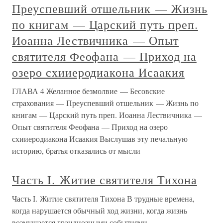
Преуспевший отшельник — Жизнь
по книгам — Царский путь преп.
Иоанна Лествичника — Опыт
святителя Феофана — Приход на
озеро схииеродиакона Исаакия
ГЛАВА 4 Желанное безмолвие — Бесовские
страхования — Преуспевший отшельник — Жизнь по
книгам — Царский путь преп. Иоанна Лествичника —
Опыт святителя Феофана — Приход на озеро
схииеродиакона Исаакия Выслушав эту печальную
историю, братья отказались от мысли
Часть I. Житие святителя Тихона
Часть I. Житие святителя Тихона В трудные времена,
когда нарушается обычный ход жизни, когда жизнь
возмущается грандиозными событиями,