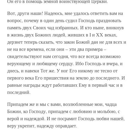
Он его в помощь земной воинствующей Церкви.
Вот, други наши! Надеюсь, мне удалось ответить вам на
вопрос, почему в один день судил Господь праздновать
память двух Своих чад избранных. И кто ныне, вникнув
в жизнь двух Божиих людей, живших в I и XX веках,
дерзнет теперь сказать, что закон Божий дан не для всех и
не на все времена, если они – эти два примера –
свидетельствуют нам сегодня, что все всегда возможно
верующему и любящему сердцу. Ибо Господь и вчера, и
днесь, и навеки Тот же. У ног Его никому не тесно от
первого века Его пришествия на землю до последнего. И
равные награды ждут работавших Ему в первый час и в
последний.
Припадем же и мы с вами, возлюбленные мои, чадца
Божии, ко Господу, припадем с любовию и мольбою, с
верой и надеждой. И не посрамит Господь любви нашей,
веру укрепит, надежду оправдает.