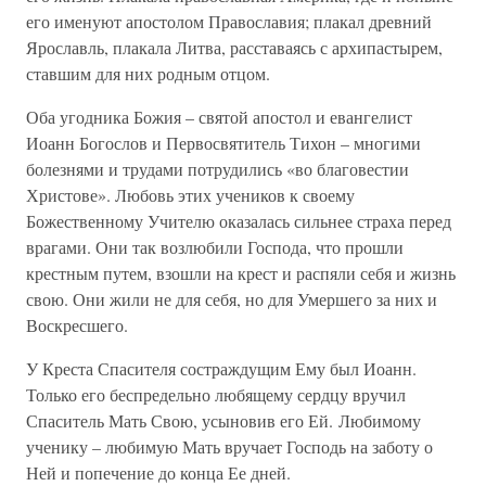
его именуют апостолом Православия; плакал древний
Ярославль, плакала Литва, расставаясь с архипастырем,
ставшим для них родным отцом.
Оба угодника Божия – святой апостол и евангелист
Иоанн Богослов и Первосвятитель Тихон – многими
болезнями и трудами потрудились «во благовестии
Христове». Любовь этих учеников к своему
Божественному Учителю оказалась сильнее страха перед
врагами. Они так возлюбили Господа, что прошли
крестным путем, взошли на крест и распяли себя и жизнь
свою. Они жили не для себя, но для Умершего за них и
Воскресшего.
У Креста Спасителя состраждущим Ему был Иоанн.
Только его беспредельно любящему сердцу вручил
Спаситель Мать Свою, усыновив его Ей. Любимому
ученику – любимую Мать вручает Господь на заботу о
Ней и попечение до конца Ее дней.