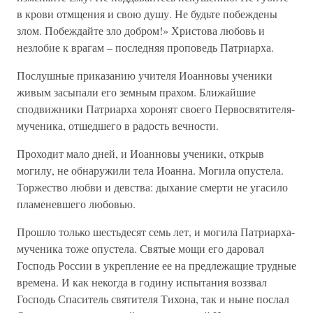
в крови отмщения и свою душу. Не будьте побеждены
злом. Побеждайте зло добром!» Христова любовь и
незлобие к врагам – последняя проповедь Патриарха.
Послушные приказанию учителя Иоанновы ученики
живым засыпали его земным прахом. Ближайшие
сподвижники Патриарха хоронят своего Первосвятителя-
мученика, отшедшего в радость вечности.
Проходит мало дней, и Иоанновы ученики, открыв
могилу, не обнаружили тела Иоанна. Могила опустела.
Торжество любви и девства: дыхание смерти не угасило
пламеневшего любовью.
Прошло только шестьдесят семь лет, и могила Патриарха-
мученика тоже опустела. Святые мощи его даровал
Господь России в укрепление ее на предлежащие трудные
времена. И как некогда в годину испытания воззвал
Господь Спаситель святителя Тихона, так и ныне послал