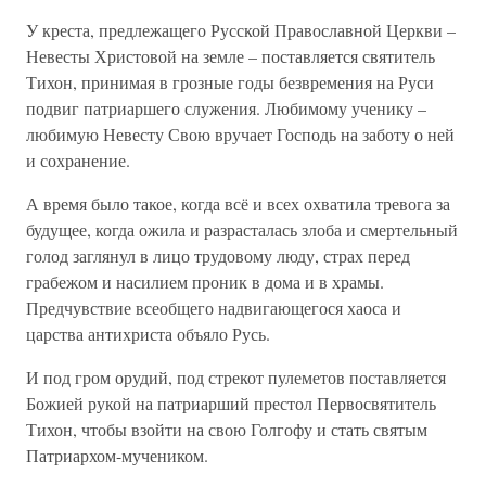
У креста, предлежащего Русской Православной Церкви –
Невесты Христовой на земле – поставляется святитель
Тихон, принимая в грозные годы безвремения на Руси
подвиг патриаршего служения. Любимому ученику –
любимую Невесту Свою вручает Господь на заботу о ней
и сохранение.
А время было такое, когда всё и всех охватила тревога за
будущее, когда ожила и разрасталась злоба и смертельный
голод заглянул в лицо трудовому люду, страх перед
грабежом и насилием проник в дома и в храмы.
Предчувствие всеобщего надвигающегося хаоса и
царства антихриста объяло Русь.
И под гром орудий, под стрекот пулеметов поставляется
Божией рукой на патриарший престол Первосвятитель
Тихон, чтобы взойти на свою Голгофу и стать святым
Патриархом-мучеником.