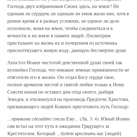
Господь двух избранников Своих здесь, на земле? Не
единым ли сердцем, не единым ли умом жили они, хотя в
разное время и в разных условиях, не единое ли дело
исполнили, живя на земле, чтобы соединиться и в
вечности и на земле в памяти людей. Посмотрим
пристальнее на жизнь их и почерпнем из источника
приснотекущего живую воду, дающую бессмертие душе.
Апостол Иоанн чистотой девственной души своей так
возлюбил Господа, что никакие земные привязанности не
отяготили его в жизни. Он отдал Богу сердце свое,
полное ароматов чистой и святой любви только к Нему.
Совсем юным он оставил дом отца своего, рыбаря
Зеведея, и откликнулся на проповедь Предтечи Христова,
призывающего людей Божиих приготовить путь Господу:
…прямыми сделайте стези Ему…
(Лк. 3: 4). Юный Иоанн
сам встал на этот путь в ожидании Грядущего за
Крестителем, Который
…будет крестить вас
[людей]