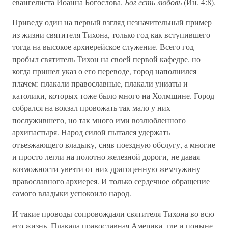
евангелиста Иоанна Богослова,
Бог есть любовь
(Ин. 4:8).
Приведу один на первый взгляд незначительный пример
из жизни святителя Тихона, только год как вступившего
тогда на высокое архиерейское служение. Всего год
пробыл святитель Тихон на своей первой кафедре, но
когда пришел указ о его переводе, город наполнился
плачем: плакали православные, плакали униаты и
католики, которых тоже было много на Холмщине. Город
собрался на вокзал провожать так мало у них
послужившего, но так много ими возлюбленного
архипастыря. Народ силой пытался удержать
отъезжающего владыку, сняв поездную обслугу, а многие
и просто легли на полотно железной дороги, не давая
возможности увезти от них драгоценную жемчужину –
православного архиерея. И только сердечное обращение
самого владыки успокоило народ.
И такие проводы сопровождали святителя Тихона во всю
его жизнь. Плакала православная Америка, где и поныне