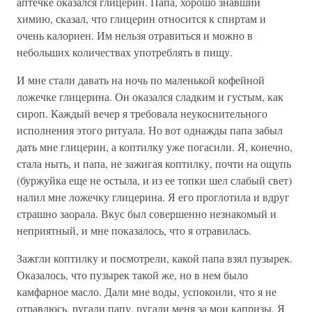
аптечке оказался глицерин. Папа, хорошо знавший
химию, сказал, что глицерин относится к спиртам и
очень калориен. Им нельзя отравиться и можно в
небольших количествах употреблять в пищу.
И мне стали давать на ночь по маленькой кофейной
ложечке глицерина. Он оказался сладким и густым, как
сироп. Каждый вечер я требовала неукоснительного
исполнения этого ритуала. Но вот однажды папа забыл
дать мне глицерин, а коптилку уже погасили. Я, конечно,
стала ныть, и папа, не зажигая коптилку, почти на ощупь
(буржуйка еще не остыла, и из ее топки шел слабый свет)
налил мне ложечку глицерина. Я его проглотила и вдруг
страшно заорала. Вкус был совершенно незнакомый и
неприятный, и мне показалось, что я отравилась.
Зажгли коптилку и посмотрели, какой папа взял пузырек.
Оказалось, что пузырек такой же, но в нем было
камфарное масло. Дали мне воды, успокоили, что я не
отравлюсь, ругали папу, ругали меня за мои капризы. Я