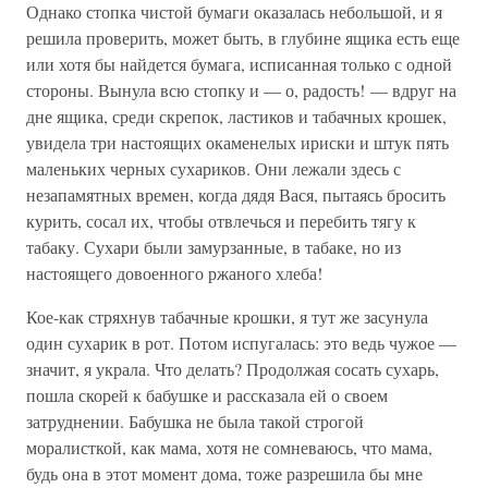
Однако стопка чистой бумаги оказалась небольшой, и я
решила проверить, может быть, в глубине ящика есть еще
или хотя бы найдется бумага, исписанная только с одной
стороны. Вынула всю стопку и — о, радость! — вдруг на
дне ящика, среди скрепок, ластиков и табачных крошек,
увидела три настоящих окаменелых ириски и штук пять
маленьких черных сухариков. Они лежали здесь с
незапамятных времен, когда дядя Вася, пытаясь бросить
курить, сосал их, чтобы отвлечься и перебить тягу к
табаку. Сухари были замурзанные, в табаке, но из
настоящего довоенного ржаного хлеба!
Кое-как стряхнув табачные крошки, я тут же засунула
один сухарик в рот. Потом испугалась: это ведь чужое —
значит, я украла. Что делать? Продолжая сосать сухарь,
пошла скорей к бабушке и рассказала ей о своем
затруднении. Бабушка не была такой строгой
моралисткой, как мама, хотя не сомневаюсь, что мама,
будь она в этот момент дома, тоже разрешила бы мне