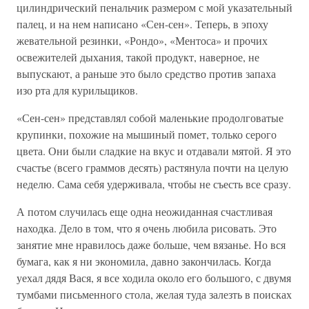
цилиндрический пенальчик размером с мой указательный
палец, и на нем написано «Сен-сен». Теперь, в эпоху
жевательной резинки, «Рондо», «Ментоса» и прочих
освежителей дыхания, такой продукт, наверное, не
выпускают, а раньше это было средство против запаха
изо рта для курильщиков.
«Сен-сен» представлял собой маленькие продолговатые
крупинки, похожие на мышиный помет, только серого
цвета. Они были сладкие на вкус и отдавали мятой. Я это
счастье (всего граммов десять) растянула почти на целую
неделю. Сама себя удерживала, чтобы не съесть все сразу.
А потом случилась еще одна неожиданная счастливая
находка. Дело в том, что я очень любила рисовать. Это
занятие мне нравилось даже больше, чем вязанье. Но вся
бумага, как я ни экономила, давно закончилась. Когда
уехал дядя Вася, я все ходила около его большого, с двумя
тумбами письменного стола, желая туда залезть в поисках