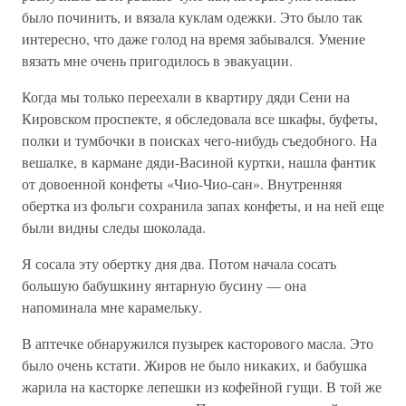
было починить, и вязала куклам одежки. Это было так
интересно, что даже голод на время забывался. Умение
вязать мне очень пригодилось в эвакуации.
Когда мы только переехали в квартиру дяди Сени на
Кировском проспекте, я обследовала все шкафы, буфеты,
полки и тумбочки в поисках чего-нибудь съедобного. На
вешалке, в кармане дяди-Васиной куртки, нашла фантик
от довоенной конфеты «Чио-Чио-сан». Внутренняя
обертка из фольги сохранила запах конфеты, и на ней еще
были видны следы шоколада.
Я сосала эту обертку дня два. Потом начала сосать
большую бабушкину янтарную бусину — она
напоминала мне карамельку.
В аптечке обнаружился пузырек касторового масла. Это
было очень кстати. Жиров не было никаких, и бабушка
жарила на касторке лепешки из кофейной гущи. В той же