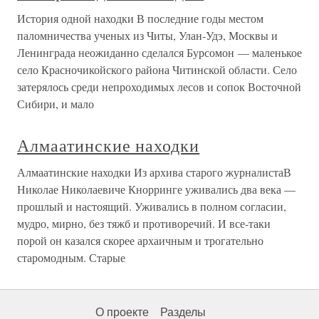
История одной находки В последние годы местом
паломничества ученых из Читы, Улан-Удэ, Москвы и
Ленинграда неожиданно сделался Бурсомон — маленькое
село Красночикойского района Читинской области. Село
затерялось среди непроходимых лесов и сопок Восточной
Сибири, и мало
Алмаатинские находки
Алмаатинские находки Из архива старого журналистаВ
Николае Николаевиче Кнорринге уживались два века —
прошлый и настоящий. Уживались в полном согласии,
мудро, мирно, без тяжб и противоречий. И все-таки
порой он казался скорее архаичным и трогательно
старомодным. Старые
О проекте
Разделы