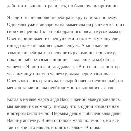
действительно не отравилась, но было очень противно.
Я с детства не люблю перебирать крупу, и вот почему.
Однажды уже в январе мама выменяла на рынке что-то из
своих вещей на 1 кгр неободранного овса и кусок жмыха.
Овес варили вместе с чешуйками и потом эту кашу ели,
иногда даже не выплевывая чешуек. А мне давали
задание перебирать и шелушить руками по зернышку,
пока не наберется моя порция — маленькая кофейная
чашечка. Я чистила и загадывала: «Вот если я за полтора
часа начищу полную чашечку, мама вернется живая».
Очень хотелось грызть даже сырой овес и нечищеный, но
меня останавливала необходимость выполнить зарок.
Когда в начале марта дядя Вася с женой эвакуировались,
мы заняли их комнату, потому что в одной комнате нам
впятером было тесно. Первым делом я обследовала дяди-
Васину аптечку. В ней осталось мало полезного, но все-
таки я кое-что нашла, и опять сладкое. Это был