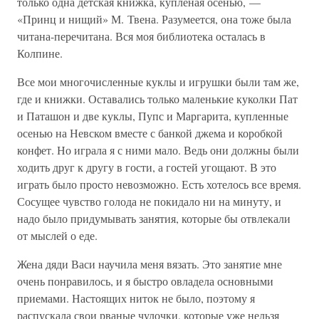
только одна детская книжка, купленая осенью, —
«Принц и нищий» М. Твена. Разумеется, она тоже была
читана-перечитана. Вся моя библиотека осталась в
Колпине.
Все мои многочисленные куклы и игрушки были там же,
где и книжки. Оставались только маленькие куколки Пат
и Паташон и две куклы, Пупс и Маргарита, купленные
осенью на Невском вместе с банкой джема и коробкой
конфет. Но играла я с ними мало. Ведь они должны были
ходить друг к другу в гости, а гостей угощают. В это
играть было просто невозможно. Есть хотелось все время.
Сосущее чувство голода не покидало ни на минуту, и
надо было придумывать занятия, которые бы отвлекали
от мыслей о еде.
Жена дяди Васи научила меня вязать. Это занятие мне
очень понравилось, и я быстро овладела основными
приемами. Настоящих ниток не было, поэтому я
распускала свои рваные чулочки, которые уже нельзя