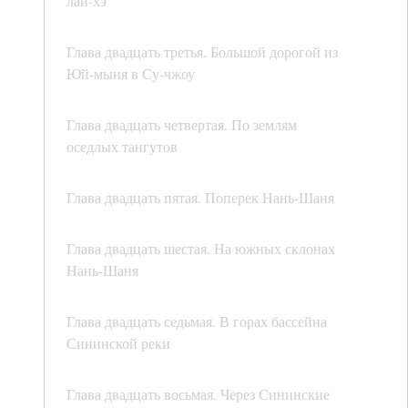
лай-хэ
Глава двадцать третья. Большой дорогой из
Юй-мыня в Су-чжоу
Глава двадцать четвертая. По землям
оседлых тангутов
Глава двадцать пятая. Поперек Нань-Шаня
Глава двадцать шестая. На южных склонах
Нань-Шаня
Глава двадцать седьмая. В горах бассейна
Сининской реки
Глава двадцать восьмая. Через Сининские