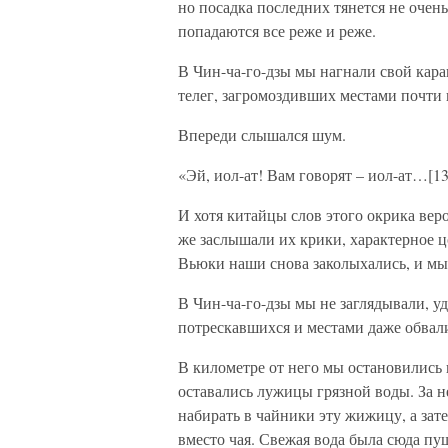
но посадка последних тянется не очень
попадаются все реже и реже.
В Чин-ча-го-дзы мы нагнали свой кара
телег, загромоздивших местами почти
Впереди слышался шум.
«Эй, иол-ат! Вам говорят – иол-ат…[13]
И хотя китайцы слов этого окрика веро
же заслышали их крики, характерное ц
Вьюки наши снова заколыхались, и мы
В Чин-ча-го-дзы мы не заглядывали, 
потрескавшихся и местами даже обвал
В километре от него мы остановились 
оставались лужицы грязной воды. За н
набирать в чайники эту жижицу, а зат
вместо чая. Свежая вода была сюда пущ