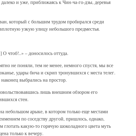
 далеко и уже, приближаясь к Чин-ча-го-дзы, деревья
ван, который с большим трудом пробирался среди
 вплотную узкую улицу небольшого предместья.
 О чтоб!..» – доносилось оттуда.
ятно не поняли, тем не менее, немного спустя, мы все
оканье, удары бича и скрип тронувшихся с места телег.
 наконец выбрались на простор.
удовольствовавшись лишь внешним обзором его
ившихся стен.
на небольшом арыке, в котором только еще местами
еимением по соседству другой, пришлось, однако,
ем глотать какую-то горячую шоколадного цвета муть
ена только к вечеру.