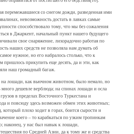
ая перемежавшиеся со снегом дожди, разведенная ими
азвалинах, невозможность достать в лавках самые
упности способствовало тому, что мы без сожаления
ься в Джаркент, начальный пункт нашего будущего
нчивали свое снаряжение, лихорадочно работая по
ость наших средств не позволяла нам думать об
амое нужное, но его набралось столько, что к
 пришлось прикупить еще десять, да и эти, как
няли наш громадный багаж.
 на лошади, как вьючном животном, было немало, но
 много дешевле верблюда; на спинах лошади и осла
грузов в пределах Восточного Туркестана и
ода и повсюду здесь возможен обмен этих животных;
, который плохо ходит в горах, боится сырости и
начение коего – то карабкаться по узким тропинкам
ю; наконец, у нас был навык к лошади,
ешествия по Средней Азии, да к тому же и средства