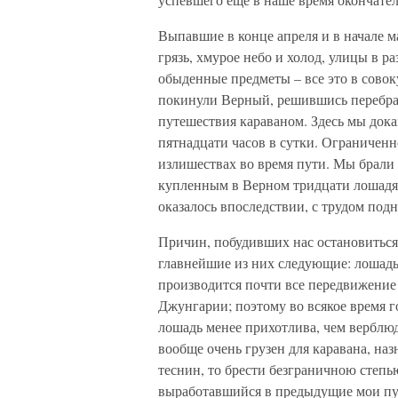
Выпавшие в конце апреля и в начале м
грязь, хмурое небо и холод, улицы в р
обыденные предметы – все это в совок
покинули Верный, решившись перебрат
путешествия караваном. Здесь мы дока
пятнадцати часов в сутки. Ограниченн
излишествах во время пути. Мы брали с
купленным в Верном тридцати лошадям
оказалось впоследствии, с трудом под
Причин, побудивших нас остановиться
главнейшие из них следующие: лошадь
производится почти все передвижение 
Джунгарии; поэтому во всякое время г
лошадь менее прихотлива, чем верблюд
вообще очень грузен для каравана, наз
теснин, то брести безграничною степь
выработавшийся в предыдущие мои пут