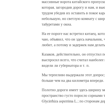
массивные ворота китайского пропускн
которая, загородив дорогу и нам, и вь
трудом убедив их оставить в покое к
небольшую, но светлую комнату с шир
табуретами у окна.
На ее пороге нас встретил китаец, кот
чаю, объявил, что он здесь начальник,
любит, а потому и задержек нам делать
Казаков, действительно, он отпустил по
выспросил всего, что считал наиболее 
видели ли губернатора и т. п.
Мы терпеливо выдержали этот допрос; 
больше чем на два километра впереди
Полотно дороги имеет здесь ширину ме
пространство густо поросло сорными т
Glycirrhiza asperrima L.; по сторонам