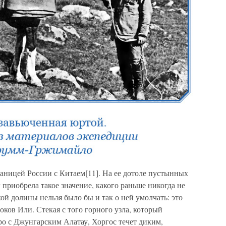
границей России с Китаем[11]. На ее дотоле пустынных
 приобрела такое значение, какого раньше никогда не
й долины нельзя было бы и так о ней умолчать: это
ков Или. Стекая с того горного узла, который
ро с Джунгарским Алатау, Хоргос течет диким,