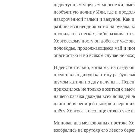
недоступным ущельем многие километ
необъятную долину Или, где и продол
навороченной гальки и валунов. Как 
разбивается неоднократно на рукава, к
пропадают в песках, либо разливаютс
Хоргосскому посту он добегает уже зн
половодье, продолжающееся май и июнь
опасностью и во всяком случае не обхо
И действительно, когда мы на следующ
представлял дикую картину разбушева
шумом катили по дну валуны… Перепра
приходилось не только возиться с вью
нашего багажа дважды всех лошадей чер
длинной вереницей вьюков и вершнико
плёсу Хоргоса, то солнце стояло уже 
Миновав два мелководных протока Хор
взобрались на крутояр его левого бере