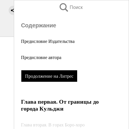
Поиск
Содержание
Предисловие Издательства
Предисловие автора
Продолжение на Литрес
Глава первая. От границы до
города Кульджи
Глава вторая. В горах Боро-хоро