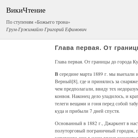
ВикиЧтение
По ступеням «Божьего трона»
Грум-Гржимайло Григорий Ефимович
Глава первая. От грани
Глава первая. От границы до города К
В
середине марта 1889 г. мы выехали и
Верный[8], где и принялись за снаряже
чем предполагали, ввиду тех недоразу
конвоя. Наконец дело уладилось, и кр
телеги вещами и гоня перед собой таб
куда и прибыли 7 дней спустя.
Основанный в 1882 г., Джаркент в нас
полуторговый пограничный городок, п
успевшего еще в наше время окончател