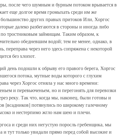
ры, после чего шумным и бурным потоком врывается в
жает еще долгое время громыхать среди им же
и большинство других правых притоков Или, Хоргос
оторые далеко разбегаются в стороны и иногда либо
я по тростниковым займищам. Таким образом, к
ачительно обедневшим водой; тем не менее, однако, в
, переправа через него здесь сопряжена с некоторой
дится без хлопот.
ий день подошли к обрыву его правого берега, Хоргос
вшегося потока, мутные воды которого с глухим
ва через Хоргос отняла у нас много времени:
ченьем и перевьюченьем, но и перегонять для перевозки
ез реку. Так что, когда мы, наконец, были готовы и
в [всадников] потянулись по широкому галечному
высоко и нестерпимо жгло нам шею и плечи.
госа и среди них негустую поросль гребенщика, мы
га и тут только увидали прямо перед собой высокие и