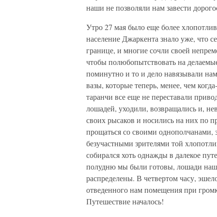
наши не позволяли нам завести дорого
Утро 27 мая было еще более хлопотлив
население Джаркента знало уже, что с
границе, и многие сочли своей непреме
чтобы полюбопытствовать на делаемы
поминутно и то и дело навязывали нам 
вазы, которые теперь, менее, чем когда
таранчи все еще не переставали приво
лошадей, уходили, возвращались и, не
своих рысаков и носились на них по 
прощаться со своими однополчанами, за
безучастными зрителями той хлопотлив
собирался хоть однажды в далекое путе
полудню мы были готовы, лошади наши
распределены. В четвертом часу, эшел
отведенного нам помещения при гро
Путешествие началось!