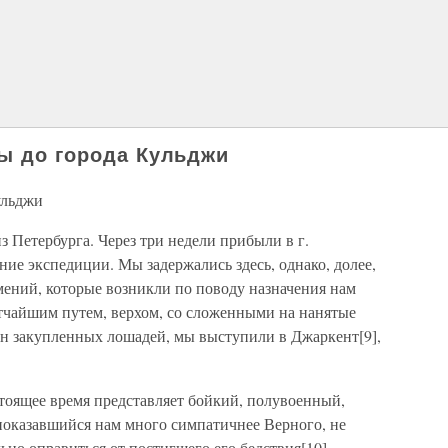
цы до города Кульджи
ульджи
з Петербурга. Через три недели прибыли в г.
ние экспедиции. Мы задержались здесь, однако, долее,
мений, которые возникли по поводу назначения нам
атчайшим путем, верхом, со сложенными на нанятые
ун закупленных лошадей, мы выступили в Джаркент[9],
тоящее время представляет бойкий, полувоенный,
оказавшийся нам много симпатичнее Верного, не
ьно оправиться от постигшего его бедствия[10].