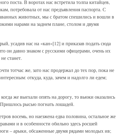
ого поста. В воротах нас встретила толпа китайцев,
юкам, потребовала от нас предъявления паспорта. С
араванных животных, мы с братом спешились и вошли в
окими нарами на заднем плане, столом и двумя
орый, усадив нас на «кан»[12] и приказав подать сюда
 что он давно знаком с русскими офицерами, очень их
 не станет.
чти тотчас же, зато нас продержал до тех пор, пока не
интересным: откуда, куда, зачем и надолго ли едем;
когда же выехали опять на дорогу, то вьюки оказались
. Пришлось рысью погнать лошадей.
тров восемь, но наезжена едва половина, остальное же
равами и в особенности обильно здесь росшей
 дороги – арыки, обсаженные двумя рядами молодых ив;