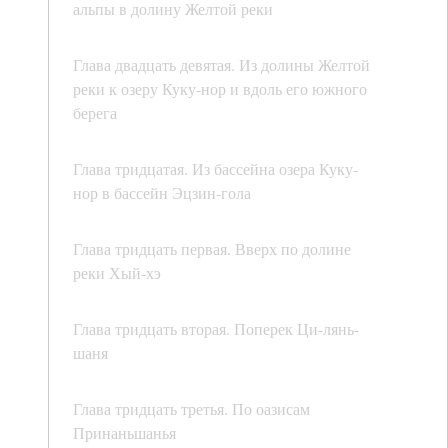
альпы в долину Желтой реки
Глава двадцать девятая. Из долины Желтой
реки к озеру Куку-нор и вдоль его южного
берега
Глава тридцатая. Из бассейна озера Куку-
нор в бассейн Эцзин-гола
Глава тридцать первая. Вверх по долине
реки Хый-хэ
Глава тридцать вторая. Поперек Ци-лянь-
шаня
Глава тридцать третья. По оазисам
Принаньшанья