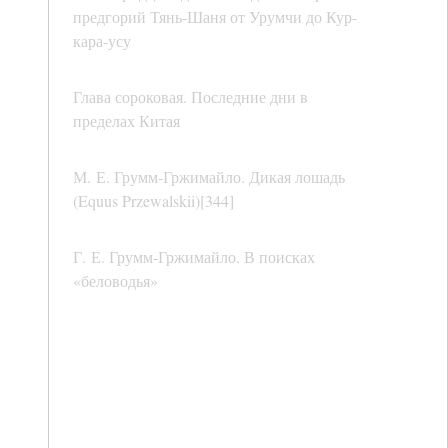
предгорий Тянь-Шаня от Урумчи до Кур-
кара-усу
Глава сороковая. Последние дни в
пределах Китая
М. Е. Грумм-Гржимайло. Дикая лошадь
(Equus Przewalskii)[344]
Г. Е. Грумм-Гржимайло. В поисках
«беловодья»