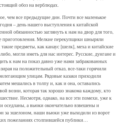
стоящий обоз на верблюдах.
ое, чем все предыдущие дин. Почти все маленькое
егодня – день нашего выступления к китайской
нной обязанностью заглянуть к нам на двор для того,
е приготовления. Мелкие перекупщики шныряли
такие предметы, как канаус [шелк], меха и китайские
-либо, могли иметь для нас интерес. Русские, дунгане и
дить к нам на показ давно уже нами забракованных
взирая на положительный отказ, все-таки горячили
прилегающим улицам. Рядовые казаки приходили
тем мешались в толпу и, как и она, оставались
ой возни, которая так хорошо знакома каждому, кто
шествие. Несмотря, однако, на все эти помехи, уже к
 оседланы, а вьюки окончательно взвешены и
он за эшелоном, наши вьюки уже выходили из ворот
мких пожеланиях столпившейся публики…