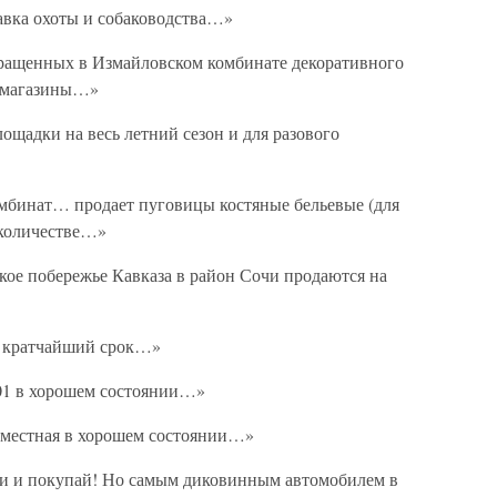
вка охоты и собаководства…»
ращенных в Измайловском комбинате декоративного
е магазины…»
щадки на весь летний сезон и для разового
бинат… продает пуговицы костяные бельевые (для
 количестве…»
ое побережье Кавказа в район Сочи продаются на
в кратчайший срок…»
01 в хорошем состоянии…»
местная в хорошем состоянии…»
ди и покупай! Но самым диковинным автомобилем в