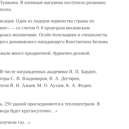
 Пушкина. В книжные магазины поступило роскошно
поэта.
нсация. Один из лидеров первенства страны по
нит» — со счетом 0: 8 проиграла московским
далась москвичами. Особо болельщики и специалисты
дого динамовского нападающего Константина Бескова.
ржали много праздничной, буднично-деловой,
 числе награжденных академики И. П. Бардин,
кторы С. В. Владимиров, В. А. Дегтярев,
тели В. Н. Ажаев, М. О. Ауэзов, К. А. Федин,
 250 зданий присоединяются к теплоцентрали. В
 вода будет круглосуточно…»
получили газ…»