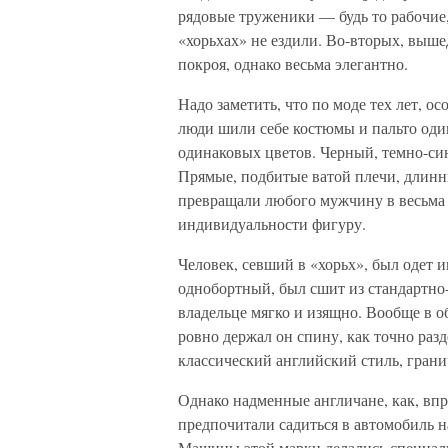
рядовые труженики — будь то рабочие
«хорьхах» не ездили. Во-вторых, выше
покроя, однако весьма элегантно.
Надо заметить, что по моде тех лет, 
люди шили себе костюмы и пальто оди
одинаковых цветов. Черный, темно-си
Прямые, подбитые ватой плечи, длин
превращали любого мужчину в весьма
индивидуальности фигуру.
Человек, севший в «хорьх», был одет и
однобортный, был сшит из стандартно-
владельце мягко и изящно. Вообще в об
ровно держал он спину, как точно разд
классический английский стиль, гран
Однако надменные англичане, как, вп
предпочитали садиться в автомобиль на
Машины этой марки делались специал