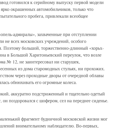
Завод готовился к серийному выпуску первой модели
 ярко окрашенных автомобильчиков, только что
пытательного пробега, привлекали всеобщее
«опель-адмиралы», захваченные при отступлении
ли не всех московских учреждений, особого
и. Поэтому большой, торжественно-длинный «хорьх-
на в Большой Харитоньевский переулок, что возле
ма № 12, не заинтересовал ни старушек,
есенных из дома старомодных стульях, ни прохожих.
егством через проходные дворы от очередной облавы
лась обнюхивать его огромные колеса.
сокий, аккуратно подстриженный и тщательно одетый
, он поздоровался с шофером, сел на переднее сиденье.
маленький фрагмент будничной московской жизни мог
ышлений внимательному наблюдателю. Во-первых,