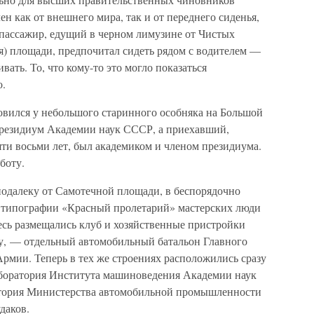
н как от внешнего мира, так и от переднего сиденья,
 пассажир, едущий в черном лимузине от Чистых
я) площади, предпочитал сидеть рядом с водителем —
вать. То, что кому-то это могло показаться
о.
овился у небольшого старинного особняка на Большой
президиум Академии наук СССР, а приехавший,
ти восьми лет, был академиком и членом президиума.
боту.
подалеку от Самотечной площади, в беспорядочно
типографии «Красный пролетарий» мастерских люди
десь размещались клуб и хозяйственные пристройки
ну, — отдельный автомобильный батальон Главного
рмии. Теперь в тех же строениях расположились сразу
боратория Института машиноведения Академии наук
тория Министерства автомобильной промышленности
даков.