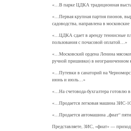
«…В парке ЦДКА традиционная выста
«…Первая крупная партия пионов, вы
садоводства, направлена в московски
«…ЦДКА сдает в аренду теннисные пло
пользования с почасовой оплатой…»
«…Московский ордена Ленина мясоком
ручной пришивки) в неограниченном
«…Путевки в санаторий на Черноморск
июнь и июль…»
«…На счетовода-бухгалтера готовлю 
«…Продается легковая машина ЗИС-1
«…Продается автомашина „фиат“ пяти
Представляете, ЗИС, «фиат» — прихо