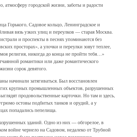
о, атмосферу городской жизни, заботы и радости
ца Горького, Садовое кольцо, Ленинградское и
ливая вязь узких улиц и переулков — старая Москва.
гистрали и проспекты в песнях упоминаются без
ских просторах», а улочки и переулки зовут теплее,
 моя религия, никогда до конца не пройти тебя…»
отчаянной романтики или даже романтического
 жизни сорок девятого.
аны начинали затягиваться. Был восстановлен
других крупных промышленных объектов, разрушенных
выглядят продовольственные карточки. Но там и здесь,
угрюмо остовы подбитых танков и орудий, а у
ицах попадались пепелища.
разрушенных зданий. Одно из них — обгорелое, в
ом войне чернело на Садовом, недалеко от Трубной
том месте было построено новое помещение