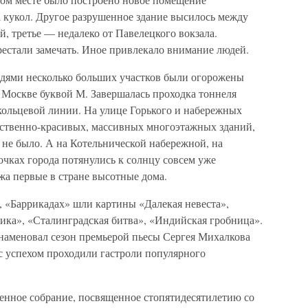
а кукол. Другое разрушенное здание высилось между
, третье — недалеко от Павелецкого вокзала.
естали замечать. Иное привлекало внимание людей.
дями несколько больших участков были огорожены
 Москве буквой М. Завершалась проходка тоннеля
кольцевой линии. На улице Горького и набережных
ественно-красивых, массивных многоэтажных зданий,
не было. А на Котельнической набережной, на
очках города потянулись к солнцу совсем уже
жа первые в стране высотные дома.
, «Баррикадах» шли картины «Далекая невеста»,
ика», «Сталинградская битва», «Индийская гробница».
наменовал сезон премьерой пьесы Сергея Михалкова
 с успехом проходили гастроли популярного
венное собрание, посвященное стопятидесятилетию со