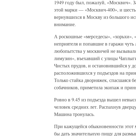
1949 году был, пожалуй, «Москвич». 
этой марки — «Москвич-400», и шесть
вернувшихся в Москву из большого ис
внимание.
А роскошные «мерседесы», «хорьхи», 
неприятеля и попавшие в гаражи чуть 
любопытства у москвичей не вызывал
лимузин», въехавший с улицы Чаплыги
Чистых прудов, и остановившийся у до
расположившихся у подъездов на прин
Только стайка дворняжек, спасшаяся б
собачников, приметила экипаж и приня
Ровно в 9.45 из подъезда вышел невы
человек средних лет. Распахнув дверцу
Машина тронулась.
При кажущейся обыкновенности этот 
бы дать значительную пищу для разм