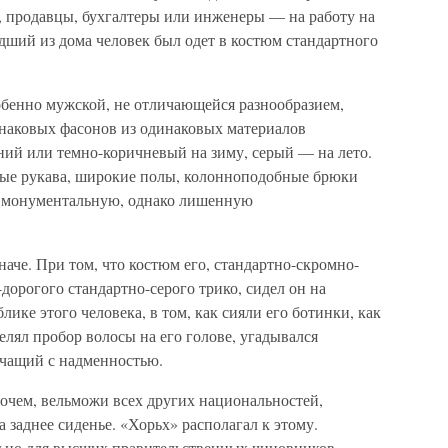
, продавцы, бухгалтеры или инженеры — на работу на
дший из дома человек был одет в костюм стандартного
особенно мужской, не отличающейся разнообразием,
наковых фасонов из одинаковых материалов
ний или темно-коричневый на зиму, серый — на лето.
ные рукава, широкие полы, колонноподобные брюки
 монументальную, однако лишенную
наче. При том, что костюм его, стандартно-скромно-
дорогого стандартно-серого трико, сидел он на
лике этого человека, в том, как сияли его ботинки, как
елял пробор волосы на его голове, угадывался
ичащий с надменностью.
рочем, вельможи всех других национальностей,
 заднее сиденье. «Хорьх» располагал к этому.
ьно для высших правительственных чиновников