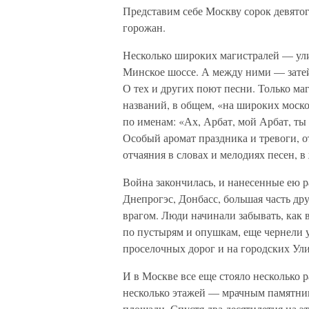
Представим себе Москву сорок девятог
горожан.
Несколько широких магистралей — ули
Минское шоссе. А между ними — затей
О тех и других поют песни. Только ма
названий, в общем, «на широких москов
по именам: «Ах, Арбат, мой Арбат, ты
Особый аромат праздника и тревоги, 
отчаяния в словах и мелодиях песен, в
Война закончилась, и нанесенные ею р
Днепрогэс, Донбасс, большая часть 
врагом. Люди начинали забывать, как 
по пустырям и опушкам, еще чернели 
проселочных дорог и на городских Ул
И в Москве все еще стояло несколько 
несколько этажей — мрачным памятник
площади. Спустя два десятилетия на э