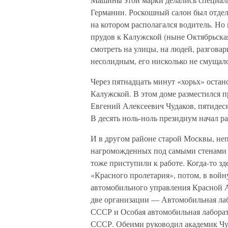
Германии. Роскошный салон был отделе
на котором располагался водитель. Но
прудов к Калужской (ныне Октябрьска
смотреть на улицы, на людей, разговари
несолидным, его нисколько не смущал
Через пятнадцать минут «хорьх» остан
Калужской. В этом доме разместился 
Евгений Алексеевич Чудаков, пятидеся
В десять ноль-ноль президиум начал ра
И в другом районе старой Москвы, не
нагроможденных под самыми стенами 
тоже приступили к работе. Когда-то з
«Красного пролетария», потом, в вой
автомобильного управления Красной А
две организации — Автомобильная ла
СССР и Особая автомобильная лабора
СССР. Обеими руководил академик Чу