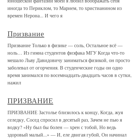
юношеской фантазии моей я любил воображать себя
иногда то Периклом, то Марием, то христианином из
времен Нерона... И чего я
Призвание
Призвание Только в физике — соль, Остальное всё —
ноль… Из гимна студентов физфака МГУ Когда что-то
мешало Льву Давидовичу заниматься физикой, он просто
заболевал от огорчения. В студенческие годы он одно
время занимался по восемнадцать-двадцать часов в сутки,
нажил
ПРИЗВАНИЕ
ПРИЗВАНИЕ Застолье близилось к концу, Когда, жуя
селедку, Сосед спросил в десятый раз, Зачем не пью я
водку? «Ну был бы болен — хрен с тобой, Но ведь
здоровый малый...» — И, еле двигая губой, Он начинал