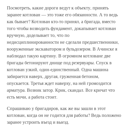
Посмотреть, какие дороги ведут к объекту, принять
заранее котлован — это тоже его обязанности. А то ведь
как бывает? Котлован кто-то принял, а бригада, вместо
того чтобы возводить фундамент, докапывает котлован
вручную, доделывает то, что по
недисциплинированности не сделали предшественники,
вооруженные экскаватором и бульдозером. В Ачинске я
наблюдал такую картину. В огромном котловане две
бригады бетонируют днище под резервуары. Спуск в
котлован узкий, один-единственный. Одна машина
забирается наверх, другая, груженная бетоном,
опускается. Третья ждет наверху, на ней громоздится
арматура. Возник затор. Крик, скандал. Все кричат что
есть мочи, а работа стоит.
Спрашиваю у бригадиров, как же вы зашли в этот
котлован, когда он не годится для работы? Ведь положено
заранее устроить въезд и выезд.