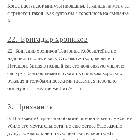
Когда наступают минуты прощанья, Глядишь на меня ты
с тревогой такой, Как будто бы я тороплюсь на свиданье
К
22. Бригадир хроников
22. Бригадир хроников Товарища Коберштейна нет
надобности описывать. Это был живой, вылитый
Паташон. Увидя в первый раз его долговязую унылую
фигуру с болтающимися руками в слишком коротких
рукавах и голубыми детскими глазами, я невольно
оглянулся: — «А где же Пат?» — и
3. Призвание
3. Призвание Серое однообразие чиновничьей службы не
убило его мечтательности, но еще острее будоражило
душу, рождало в ней иную действительность. «В