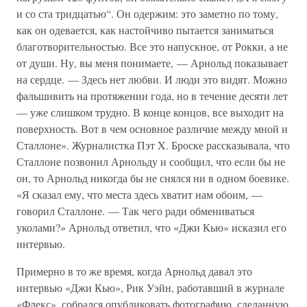
и со ста тридцатью“. Он одержим: это заметно по тому,
как он одевается, как настойчиво пытается заниматься
благотворительностью. Все это напускное, от Рокки, а не
от души. Ну, вы меня понимаете, — Арнольд показывает
на сердце. — Здесь нет любви. И люди это видят. Можно
фальшивить на протяжении года, но в течение десяти лет
— уже слишком трудно. В конце концов, все выходит на
поверхность. Вот в чем основное различие между мной и
Сталлоне». Журналистка Пэт X. Броске рассказывала, что
Сталлоне позвонил Арнольду и сообщил, что если бы не
он, то Арнольд никогда бы не снялся ни в одном боевике.
«Я сказал ему, что места здесь хватит нам обоим, —
говорил Сталлоне. — Так чего ради обмениваться
уколами?» Арнольд ответил, что «Джи Кью» исказил его
интервью.
Примерно в то же время, когда Арнольд давал это
интервью «Джи Кью», Рик Уэйн, работавший в журнале
«Флекс», собрался опубликовать фотографию, сделанную