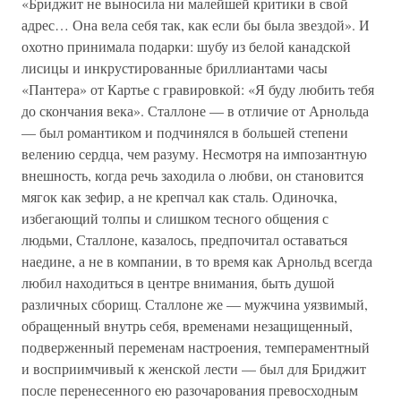
«Бриджит не выносила ни малейшей критики в свой
адрес… Она вела себя так, как если бы была звездой». И
охотно принимала подарки: шубу из белой канадской
лисицы и инкрустированные бриллиантами часы
«Пантера» от Картье с гравировкой: «Я буду любить тебя
до скончания века». Сталлоне — в отличие от Арнольда
— был романтиком и подчинялся в большей степени
велению сердца, чем разуму. Несмотря на импозантную
внешность, когда речь заходила о любви, он становится
мягок как зефир, а не крепчал как сталь. Одиночка,
избегающий толпы и слишком тесного общения с
людьми, Сталлоне, казалось, предпочитал оставаться
наедине, а не в компании, в то время как Арнольд всегда
любил находиться в центре внимания, быть душой
различных сборищ. Сталлоне же — мужчина уязвимый,
обращенный внутрь себя, временами незащищенный,
подверженный переменам настроения, темпераментный
и восприимчивый к женской лести — был для Бриджит
после перенесенного ею разочарования превосходным