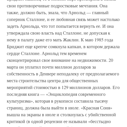
свои противоречивые подростковые мечтания. Она
также, должно быть, знала, что Арнольд — главный
соперник Сталлоне, и ее любовная связь может настолько
задеть Арнольда, что тот попытается вернуть ее. И она
утверждала свою власть над Сталлоне, не допуская к
нему в палату даже его мать Жаклин. К маю 1985 года
Бриджит еще крепче сомкнула капкан, в котором держала
сердце Сталлоне. Арнольд тем временем
сконцентрировал свое внимание на недвижимости. 20
марта он уплатил почти миллион долларов за
собственность в Денвере неподалеку от предполагаемого
места строительства центра для общественных
мероприятий стоимостью в 129 миллионов долларов. Его
последняя книга — «Энциклопедия современного
культуризма», которая в рукописи составила тысячу
страниц, должна была выйти в июле. «Красная Соня»
вышла на экраны в июле и столкнулась с убийственной
критикой (в одной рецензии ее называли «бесстыдно