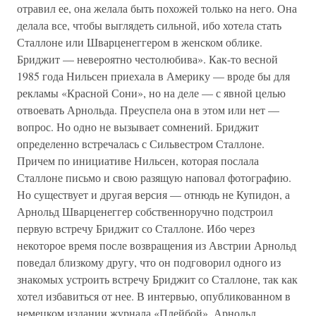
отравил ее, она желала быть похожей только на него. Она
делала все, чтобы выглядеть сильной, ибо хотела стать
Сталлоне или Шварценеггером в женском облике.
Бриджит — невероятно честолюбива». Как-то весной
1985 года Нильсен приехала в Америку — вроде бы для
рекламы «Красной Сони», но на деле — с явной целью
отвоевать Арнольда. Преуспела она в этом или нет —
вопрос. Но одно не вызывает сомнений. Бриджит
определенно встречалась с Сильвестром Сталлоне.
Причем по инициативе Нильсен, которая послала
Сталлоне письмо и свою разящую наповал фотографию.
Но существует и другая версия — отнюдь не Купидон, а
Арнольд Шварценеггер собственноручно подстроил
первую встречу Бриджит со Сталлоне. Ибо через
некоторое время после возвращения из Австрии Арнольд
поведал близкому другу, что он подговорил одного из
знакомых устроить встречу Бриджит со Сталлоне, так как
хотел избавиться от нее. В интервью, опубликованном в
немецком издании журнала «Плейбой», Арнольд