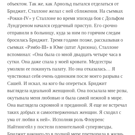
объектом. Так же, как Арнольд пытался отделаться от
Бриджит, Сталлоне желал с ней сближения. На съемках
«Рокки-IV» у Сталлоне во время эпизода боя с Дольфом
Лундгреном начался сердечный приступ. Его срочно
отправили в больницу, куда за ним по горячим следам
бросилась Бриджит. Тремя годами позже, рассказывая о
съемках «Рэмбо-III» в Юме (штат Аризона), Сталлоне
вспоминал: «Она была со мной двадцать четыре часа в
сутки. Она даже спала у моей кровати. Медсестры
умоляли ее покинуть палату. Но она отказалась… Я
чувствовал себя очень одиноким после моего разрыва с
Сашей. И искал, на кого бы опереться. Бриджит
выглядела идеальной женщиной. Она посылала мне розы,
окутывала меня любовью и была самой нежной в мире.
Она выглядела скромной и преданной. Я еще не встречал
таких добрых и самоотверженных женщин. Я сходил с
ума от любви к ней». Исполняя роль Флоуренс
Найтингейл у постели пленительной суперзвезды,
Бриджит наконец-то в полной мере претворила в жизнь