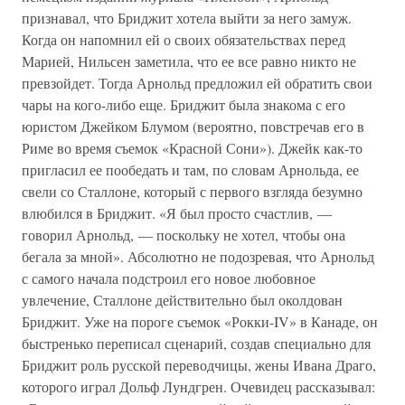
признавал, что Бриджит хотела выйти за него замуж.
Когда он напомнил ей о своих обязательствах перед
Марией, Нильсен заметила, что ее все равно никто не
превзойдет. Тогда Арнольд предложил ей обратить свои
чары на кого-либо еще. Бриджит была знакома с его
юристом Джейком Блумом (вероятно, повстречав его в
Риме во время съемок «Красной Сони»). Джейк как-то
пригласил ее пообедать и там, по словам Арнольда, ее
свели со Сталлоне, который с первого взгляда безумно
влюбился в Бриджит. «Я был просто счастлив, —
говорил Арнольд, — поскольку не хотел, чтобы она
бегала за мной». Абсолютно не подозревая, что Арнольд
с самого начала подстроил его новое любовное
увлечение, Сталлоне действительно был околдован
Бриджит. Уже на пороге съемок «Рокки-IV» в Канаде, он
быстренько переписал сценарий, создав специально для
Бриджит роль русской переводчицы, жены Ивана Драго,
которого играл Дольф Лундгрен. Очевидец рассказывал: