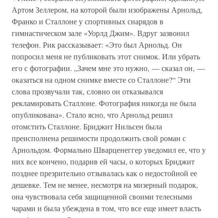
Артом Зеллером, на которой были изображены Арнольд,
Франко и Сталлоне у спортивных снарядов в
гимнастическом зале «Уорлд Джим». Вдруг зазвонил
телефон. Рик рассказывает: «Это был Арнольд. Он
попросил меня не публиковать этот снимок. Или убрать
его с фотографии. „Зачем мне это нужно, — сказал он, —
оказаться на одном снимке вместе со Сталлоне?“ Эти
слова прозвучали так, словно он отказывался
рекламировать Сталлоне. Фотография никогда не была
опубликована». Стало ясно, что Арнольд решил
отомстить Сталлоне. Бриджит Нильсен была
преисполнена решимости продолжить свой роман с
Арнольдом. Формально Шварценеггер уведомил ее, что у
них все кончено, подарив ей часы, о которых Бриджит
позднее презрительно отзывалась как о недостойной ее
дешевке. Тем не менее, несмотря на мизерный подарок,
она чувствовала себя защищенной своими телесными
чарами и была убеждена в том, что все еще имеет власть