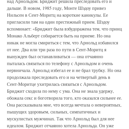
над Арнольдом. Бриджит решила преследовать его и
дальше. В новом, 1985 году, Монте Шэдоу привез
Нильсен в Сент-Моритц на короткие каникулы. Ее
пригласили там на один престижный прием. Шэдоу
вспоминает: «Бриджит была взбудоражена тем, что принц
Монако Альберт собирается быть на приеме. Но она
никак не могла смириться с тем, что Арнольд избавился
от нее. Два или три раза по пути в Сент-Моритц я
вынужден был останавливаться — она отчаянно
пыталась связаться по телефону с Арнольдом и очень
нервничала. Арнольд избегал ее и не брал трубку. Но она
продолжала преследовать его и на четвертый день в
Сент-Моритце ухитрилась связаться с Арнольдом.
Бриджит сходила по нему с ума. Она не знала удержу,
обожала секс и боготворила того, кто оказался сильнее ее.
Она рассказывала мне, что всегда мечтала о невероятных,
пышущих здоровьем, сильных, симпатичных и
мускулистых мужчинах. Так что Арнольд был для нее
идеалом. Бриджит отчаянно хотела Арнольда. Он уже