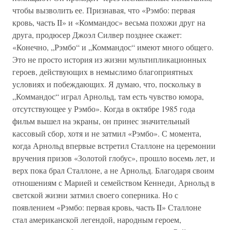
чтобы вызволить ее. Признавая, что «Рэмбо: первая
кровь, часть II» и «Коммандос» весьма похожи друг на
друга, продюсер Джоэл Силвер позднее скажет:
«Конечно, „Рэмбо“ и „Коммандос“ имеют много общего.
Это не просто история из жизни мультипликационных
героев, действующих в немыслимо благоприятных
условиях и побеждающих. Я думаю, что, поскольку в
„Коммандос“ играл Арнольд, там есть чувство юмора,
отсутствующее у Рэмбо». Когда в октябре 1985 года
фильм вышел на экраны, он принес значительный
кассовый сбор, хотя и не затмил «Рэмбо». С момента,
когда Арнольд впервые встретил Сталлоне на церемонии
вручения призов «Золотой глобус», прошло восемь лет, и
верх пока брал Сталлоне, а не Арнольд. Благодаря своим
отношениям с Марией и семейством Кеннеди, Арнольд в
светской жизни затмил своего соперника. Но с
появлением «Рэмбо: первая кровь, часть II» Сталлоне
стал американской легендой, народным героем,