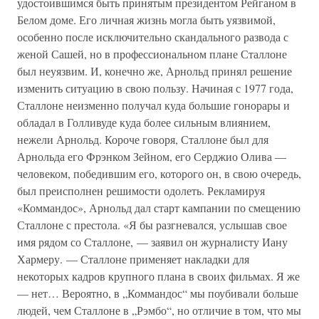
удостоившимся быть принятым президентом Рейганом в
Белом доме. Его личная жизнь могла быть уязвимой,
особенно после исключительно скандального развода с
женой Сашей, но в профессиональном плане Сталлоне
был неуязвим. И, конечно же, Арнольд принял решение
изменить ситуацию в свою пользу. Начиная с 1977 года,
Сталлоне неизменно получал куда большие гонорары и
обладал в Голливуде куда более сильным влиянием,
нежели Арнольд. Короче говоря, Сталлоне был для
Арнольда его Фрэнком Зейном, его Серджио Олива —
человеком, победившим его, которого он, в свою очередь,
был преисполнен решимости одолеть. Рекламируя
«Коммандос», Арнольд дал старт кампании по смещению
Сталлоне с престола. «Я бы разгневался, услышав свое
имя рядом со Сталлоне, — заявил он журналисту Иану
Хармеру. — Сталлоне применяет накладки для
некоторых кадров крупного плана в своих фильмах. Я же
— нет… Вероятно, в „Коммандос“ мы поубивали больше
людей, чем Сталлоне в „Рэмбо“, но отличие в том, что мы