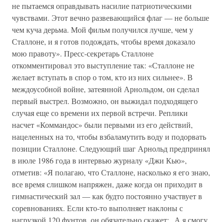
не пытаемся оправдывать насилие патриотическими
чувствами. Этот вечно развевающийся флаг — не больше
чем куча дерьма. Мой фильм получился лучше, чем у
Сталлоне, и я готов подождать, чтобы время доказало
мою правоту». Пресс-секретарь Сталлоне
откомментировал это выступление так: «Сталлоне не
желает вступать в спор о том, кто из них сильнее». В
междоусобной войне, затеянной Арнольдом, он сделал
первый выстрел. Возможно, он выжидал подходящего
случая еще со времени их первой встречи. Реплики
насчет «Коммандос» были первыми из его действий,
нацеленных на то, чтобы взбаламутить воду и подорвать
позиции Сталлоне. Следующий шаг Арнольд предпринял
в июле 1986 года в интервью журналу «Джи Кью»,
отметив: «Я полагаю, что Сталлоне, насколько я его знаю,
все время слишком напряжен, даже когда он приходит в
гимнастический зал — как будто постоянно участвует в
соревнованиях. Если кто-то выполняет наклоны с
нагрузкой 120 фунтов, он обязательно скажет: „А я смогу