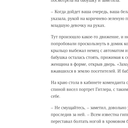
– Когда дойдет ваша очередь, ваша бел
указала, рукой на коричнево-зеленую 
младшую девочку на руках.
Тут произошло какое-то движение, и н
попробовали проскользнуть в домик ко
крыльцо выбежал немец с автоматом и 
бабушка осталась стоять, прижимая к с
женщина в форме, открыв дверь. «Захо
вжавшихся в землю посетителей. И ба
На краю стола в кабинете коменданта 
спиной висел портрет Гитлера, с таки
себе.
– Не смущайтесь, – заметил, довольно
проследив за ней. – Всем известна гип
переставал болтать ногой в хромовом 