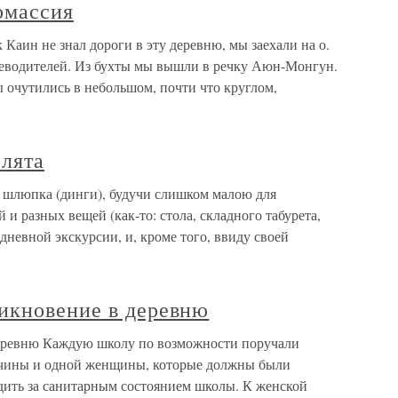
омассия
Каин не знал дороги в эту деревню, мы заехали на о.
утеводителей. Из бухты мы вышли в речку Аюн-Монгун.
 очутились в небольшом, почти что круглом,
елята
 шлюпка (динги), будучи слишком малою для
и разных вещей (как-то: стола, складного табурета,
одневной экскурсии, и, кроме того, ввиду своей
икновение в деревню
еревню Каждую школу по возможности поручали
чины и одной женщины, которые должны были
ить за санитарным состоянием школы. К женской