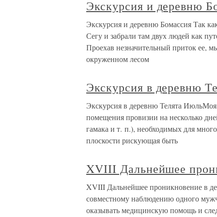
Экскурсия и деревню Б
Экскурсия и деревню Бомассия Так как 
Сегу и забрали там двух людей как п
Проехав незначительный приток ее, мы
окруженном лесом
Экскурсия в деревню Т
Экскурсия в деревню Телята ИюльМоя
помещения провизии на несколько дней 
гамака и т. п.), необходимых для мног
плоскости рискующая быть
XVIII Дальнейшее прон
XVIII Дальнейшее проникновение в д
совместному наблюдению одного муж
оказывать медицинскую помощь и след