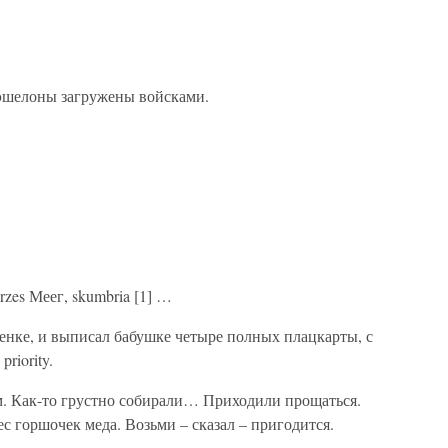
, эшелоны загружены войсками.
rzes Меег, skumbria [1] …
енке, и выписал бабушке четыре полных плацкарты, с
riority.
м. Как-то грустно собирали… Приходили прощаться.
 горшочек меда. Возьми – сказал – пригодится.