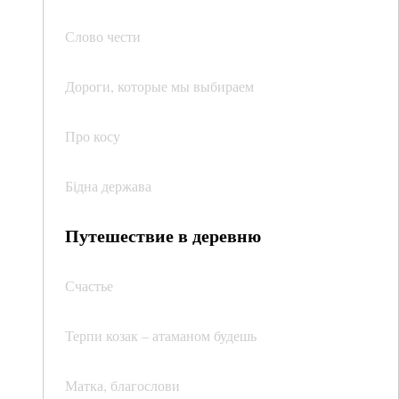
Слово чести
Дороги, которые мы выбираем
Про косу
Бідна держава
Путешествие в деревню
Счастье
Терпи козак – атаманом будешь
Матка, благослови