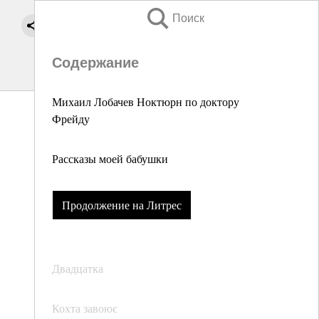
Поиск
Содержание
Михаил Лобачев Ноктюрн по доктору
Фрейду
Рассказы моей бабушки
Продолжение на Литрес
Двадцатка
Кохта завоює