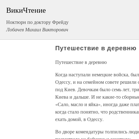
ВикиЧтение
Ноктюрн по доктору Фрейду
Лобачев Михаил Викторович
Путешествие в деревню
Путешествие в деревню
Когда наступали немецкие войска, был
Одессу, и на семейном совете решили 
под Киев. Девочкам было семь лет, три
Киева и дальше. И не какие-то сборны
«Сало, масло и яйка», иногда даже пла
когда стало понятно, что родственник
ехать домой, в Одессу.
Во дворе комендатуры толпились люди
посмотрела на бабушку и заметила: