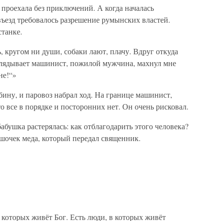
проехала без приключений. А когда началась
ъезд требовалось разрешение румынских властей.
танке.
, кругом ни души, собаки лают, плачу. Вдруг откуда
ыглядывает машинист, пожилой мужчина, махнул мне
не!“»
бину, и паровоз набрал ход. На границе машинист,
то все в порядке и посторонних нет. Он очень рисковал.
бабушка растерялась: как отблагодарить этого человека?
ршочек меда, который передал священник.
в которых живёт Бог. Есть люди, в которых живёт