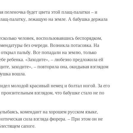
ая пеленочка будет цвета этой плащ-палатки – и
плащ-палатку, лежащую на земле. А бабушка держала
есколько человек, воспользовавшись беспорядком,
мендатуры без очереди. Возникла потасовка. На
открыл пальбу. Все попадали на землю, только
ебе ребенка. «Заходите», – любезно предложила ей
дите, заходите», – повторила она, окидывая взглядом
бушка вошла.
сидел молодой красивый немец и болтал ногой. За его
м пронзительным взглядом, что бабушке стало не по
 улыбаясь, комендант на хорошем русском языке,
нотическая сила взгляда фюрера. – При этом он не
блестящем сапоге.