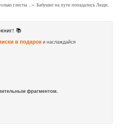
 только глисты…». Бабушке на пути попадались Люди,
книг! 📚
писки в подарок
и наслаждайся
омительным фрагментом.