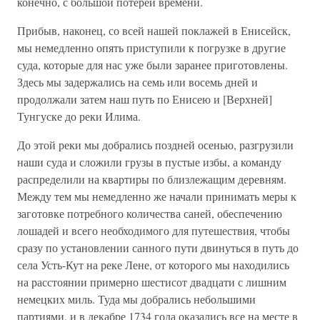
конечно, с большой потерей времени.
Прибыв, наконец, со всей нашей поклажей в Енисейск,
мы немедленно опять приступили к погрузке в другие
суда, которые для нас уже были заранее приготовлены.
Здесь мы задержались на семь или восемь дней и
продолжали затем наш путь по Енисею и [Верхней]
Тунгуске до реки Илима.
До этой реки мы добрались поздней осенью, разгрузили
наши суда и сложили грузы в пустые избы, а команду
распределили на квартиры по близлежащим деревням.
Между тем мы немедленно же начали принимать меры к
заготовке потребного количества саней, обеспечению
лошадей и всего необходимого для путешествия, чтобы
сразу по установлении санного пути двинуться в путь до
села Усть-Кут на реке Лене, от которого мы находились
на расстоянии примерно шестисот двадцати с лишним
немецких миль. Туда мы добрались небольшими
партиями, и в декабре 1734 года оказались все на месте в