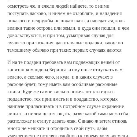
осмотреть же, и ежели людей найдете, то с ними
поступать ласково, и ничем не озлоблять, и нападения
никакого и недружбы не показывать, а наведаться, коль
велики такие острова или земли, и куда они пошли, и чем
довольствуются, и при том, усматривая случая для
лучшего приласкания, давать малые подарки, какие по
тамошнему обычаю при таких первых случаях даются.
И на те подарки требовать вам подлежащих вещей от
капитан-командора Беринга, а ему оные отпускать вам
велено, а сколько чего, и куда, и в каких случаях в
расходе будет, тому иметь вам особливые расходные
книги. Буде же самоизвольно пожелают кто идти в
подданство, тех принимать и в подданство, которых
наипаче приласкивать и в потребном случае охранение
чинить, а ничем не отягощать, разве какой сами меж себя
расположат и станут давать ясак. Однако ж затем отнюдь
много не мешкать и отходить в свой путь, дабы
умедлением не потерять удобного к своему ходу времени,