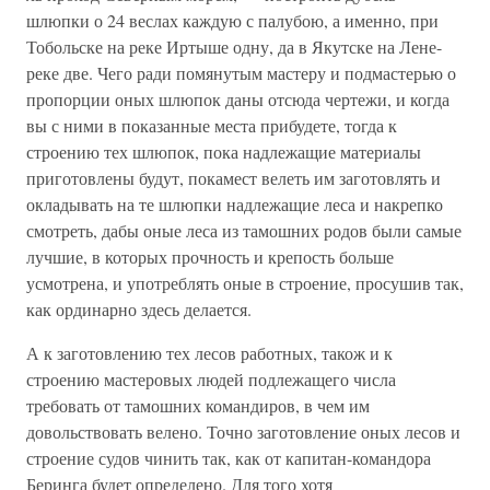
шлюпки о 24 веслах каждую с палубою, а именно, при
Тобольске на реке Иртыше одну, да в Якутске на Лене-
реке две. Чего ради помянутым мастеру и подмастерью о
пропорции оных шлюпок даны отсюда чертежи, и когда
вы с ними в показанные места прибудете, тогда к
строению тех шлюпок, пока надлежащие материалы
приготовлены будут, покамест велеть им заготовлять и
окладывать на те шлюпки надлежащие леса и накрепко
смотреть, дабы оные леса из тамошних родов были самые
лучшие, в которых прочность и крепость больше
усмотрена, и употреблять оные в строение, просушив так,
как ординарно здесь делается.
А к заготовлению тех лесов работных, також и к
строению мастеровых людей подлежащего числа
требовать от тамошних командиров, в чем им
довольствовать велено. Точно заготовление оных лесов и
строение судов чинить так, как от капитан-командора
Беринга будет определено. Для того хотя