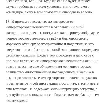
всего от него, Беринга. Буде же его не будет, в таком
случае требовать во всем удовольствия от охотского
командира, а ему в том помогать и снабдевать велено.
13. В прочем во всем, что до интересов ее
императорского величества в отправлении оной
экспедиции надлежит, поступать как верному доброму ее
императорского величества рабу и благоискусному
морскому офицеру благопристойно и надлежит, за что
сверх того, что в бытность в оной экспедиции, определен
двойным окладом. Когда в том пребудете и дело свое с
пользою интереса ее императорского величества окончив
возвратитесь, то еще обнадеживает ее императорское
величество милостивейшим награждением. Ежели ж в
чем в противность ее императорского величества указов
и регламентов и сей инструкции поступите, в том имеете
ответствовать. И содержать сию инструкцию секретно, а
для публичного показанья сообщается вам особая при сем
инструкция…