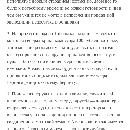
исполнять с добрым старанием неотменно, дабы все то
было к потребному времени во всякой готовности и ни в
чем бы учинится не могло в исправлении показанной
экспедиции недостатка и остановки.
2. На проезд отсюда до Тобольска выдано вам здесь от
конторы генерал-крикс-комиссара 100 рублей, которые,
записывая по регламенту в книгу, держать на платеж
отсюда прогонов и на другие приключившиеся в пути
нужды, без чего по крайней мере обойтись будет
неможно. А ежели из оных будет что в остатке, о тех по
прибытии в сибирские города капитан-командора
Беринга рапортовать ему, Берингу.
3. Понеже из порученных вам в команду служителей
шлюпочного дела один мастер да другой — подмастерье,
отправлены отсюда для того, что ее императорского
величества указала, ради подлинного известия — есть ли
соединение камчатской земли с Америкою, також имеется
ль проход Северным морем, — построить дубель-