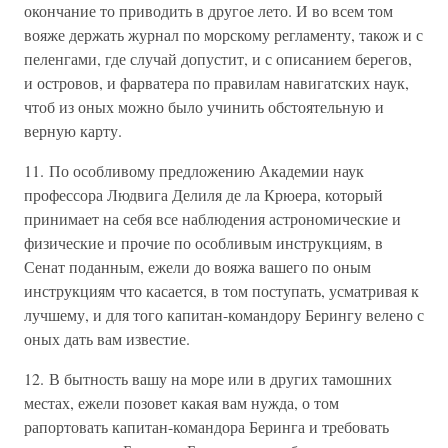
окончание то приводить в другое лето. И во всем том
вояже держать журнал по морскому регламенту, також и с
пеленгами, где случай допустит, и с описанием берегов,
и островов, и фарватера по правилам навигатских наук,
чтоб из оных можно было учинить обстоятельную и
верную карту.
11. По особливому предложению Академии наук
профессора Людвига Делиля де ла Крюера, который
принимает на себя все наблюдения астрономические и
физические и прочие по особливым инструкциям, в
Сенат поданным, ежели до вояжа вашего по оным
инструкциям что касается, в том поступать, усматривая к
лучшему, и для того капитан-командору Берингу велено с
оных дать вам известие.
12. В бытность вашу на море или в других тамошних
местах, ежели позовет какая вам нужда, о том
рапортовать капитан-командора Беринга и требовать