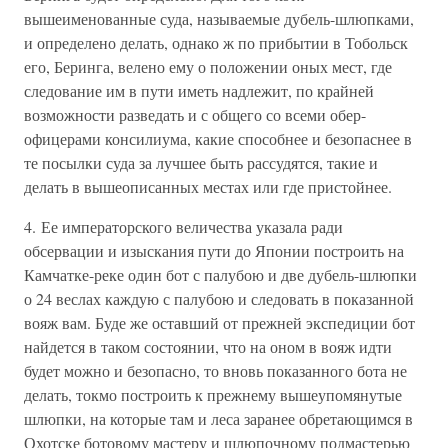
вышеименованные суда, называемые дубель-шлюпками,
и определено делать, однако ж по прибытии в Тобольск
его, Беринга, велено ему о положении оных мест, где
следование им в пути иметь надлежит, по крайней
возможности разведать и с общего со всеми обер-
офицерами консилиума, какие способнее и безопаснее в
те посылки суда за лучшее быть рассудятся, такие и
делать в вышеописанных местах или где пристойнее.
4. Ее императорского величества указала ради
обсервации и изыскания пути до Японии построить на
Камчатке-реке один бот с палубою и две дубель-шлюпки
о 24 веслах каждую с палубою и следовать в показанной
вояж вам. Буде же оставший от прежней экспедиции бот
найдется в таком состоянии, что на оном в вояж идти
будет можно и безопасно, то вновь показанного бота не
делать, токмо построить к прежнему вышеупомянутые
шлюпки, на которые там и леса заранее обретающимся в
Охотске ботовому мастеру и шлюпочному подмастерью