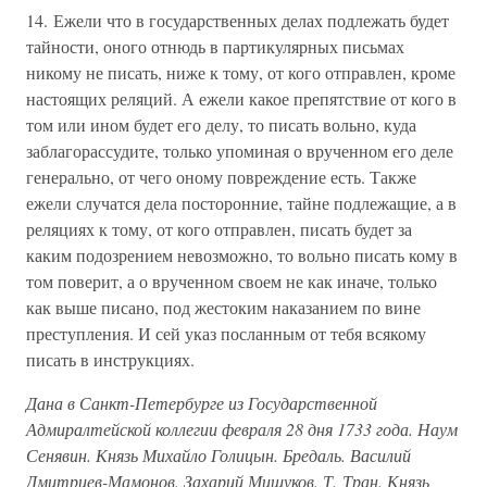
14. Ежели что в государственных делах подлежать будет
тайности, оного отнюдь в партикулярных письмах
никому не писать, ниже к тому, от кого отправлен, кроме
настоящих реляций. А ежели какое препятствие от кого в
том или ином будет его делу, то писать вольно, куда
заблагорассудите, только упоминая о врученном его деле
генерально, от чего оному повреждение есть. Также
ежели случатся дела посторонние, тайне подлежащие, а в
реляциях к тому, от кого отправлен, писать будет за
каким подозрением невозможно, то вольно писать кому в
том поверит, а о врученном своем не как иначе, только
как выше писано, под жестоким наказанием по вине
преступления. И сей указ посланным от тебя всякому
писать в инструкциях.
Дана в Санкт-Петербурге из Государственной
Адмиралтейской коллегии февраля 28 дня 1733 года. Наум
Сенявин. Князь Михайло Голицын. Бредаль. Василий
Дмитриев-Мамонов. Захарий Мишуков. Т. Тран. Князь