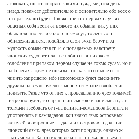
атаковать, но, отговорясь какими нуждами, отходить
назад, покамест действительно и основательно обо всех о
них разведано будет. Так же при тех первых случаях
опасных себя вести от всякого их обмана, как у них
обыкновенно: чего силою не смогут, то лестью и
обнадеживанием, подойдя, в свои руки берут и за
мудрость обман ставят. И с попадаемых навстречу
японских судов отнюдь не побирать и никакого
озлобления при таком первом случае не токмо судам, но и
на берегах людям не показывать, как то и выше сего
чинить запрещено, ибо невозможно будет сыскивать
дружбы на земле, ежели в море хотя малое озлобление
показать. Разве что от них к проведыванию чрез толмачей
потребно будет, то спрашивать ласкою и записывать, а в
толмачи требовать от г-на капитан-командора Беринга и
употреблять и камчадалов, кои знают язык островных
жителей, а островные — дальних островов, а дальние —
японский язык, чрез которых хотя по нужде, однако ж
знать можно. За что их довольствовать жалованьем и