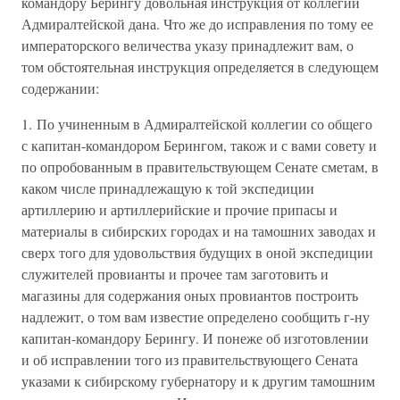
командору Берингу довольная инструкция от коллегии
Адмиралтейской дана. Что же до исправления по тому ее
императорского величества указу принадлежит вам, о
том обстоятельная инструкция определяется в следующем
содержании:
1. По учиненным в Адмиралтейской коллегии со общего
с капитан-командором Берингом, також и с вами совету и
по опробованным в правительствующем Сенате сметам, в
каком числе принадлежащую к той экспедиции
артиллерию и артиллерийские и прочие припасы и
материалы в сибирских городах и на тамошних заводах и
сверх того для удовольствия будущих в оной экспедиции
служителей провианты и прочее там заготовить и
магазины для содержания оных провиантов построить
надлежит, о том вам известие определено сообщить г-ну
капитан-командору Берингу. И понеже об изготовлении
и об исправлении того из правительствующего Сената
указами к сибирскому губернатору и к другим тамошним