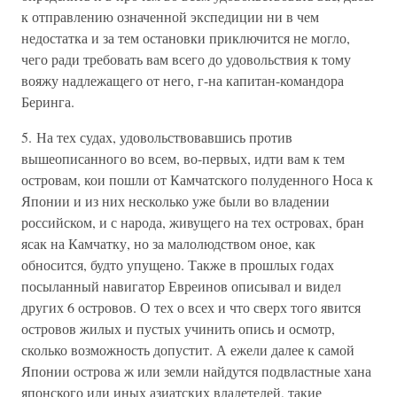
к отправлению означенной экспедиции ни в чем
недостатка и за тем остановки приключится не могло,
чего ради требовать вам всего до удовольствия к тому
вояжу надлежащего от него, г-на капитан-командора
Беринга.
5. На тех судах, удовольствовавшись против
вышеописанного во всем, во-первых, идти вам к тем
островам, кои пошли от Камчатского полуденного Носа к
Японии и из них несколько уже были во владении
российском, и с народа, живущего на тех островах, бран
ясак на Камчатку, но за малолюдством оное, как
обносится, будто упущено. Также в прошлых годах
посыланный навигатор Евреинов описывал и видел
других 6 островов. О тех о всех и что сверх того явится
островов жилых и пустых учинить опись и осмотр,
сколько возможность допустит. А ежели далее к самой
Японии острова ж или земли найдутся подвластные хана
японского или иных азиатских владетелей, такие