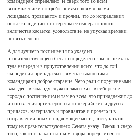
командирам определено. И сверх того во всем
вспоможение и по требованиям вашим людьми,
лошадьми, провиантом и прочим, что до исправления
оной экспедиции к интересам ее императорского
величества касается, удовольствие, не упуская времени,
чинить велено.
А для лучшего поспешения по указу из
правительствующего Сената определено вам ныне ехать
туда наперед и в приуготовлении всего, что до той
экспедиции принадлежит, иметь с тамошними
командирами доброе старание. Чего ради с порученными
вам здесь в команду служителями ехать в сибирские
города с поспешением и там во всем, что принадлежит до
изготовления артиллерии и артиллерийских и других
припасов, материалов и провиантов и прочего и в
отправлении оных в подлежащие места, поступать по
тому из правительствующего Сената указу. Також и сверх
того, как от г-на капитан-командора определится, то