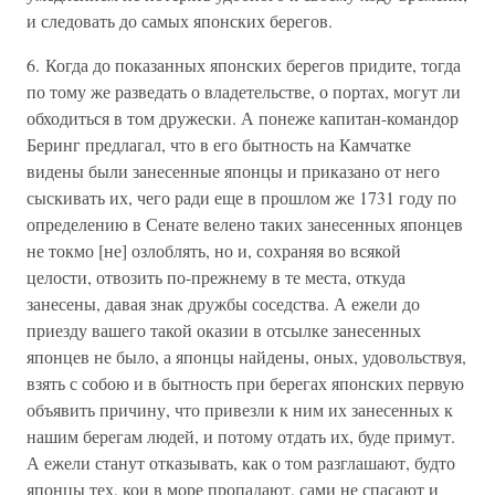
и следовать до самых японских берегов.
6. Когда до показанных японских берегов придите, тогда
по тому же разведать о владетельстве, о портах, могут ли
обходиться в том дружески. А понеже капитан-командор
Беринг предлагал, что в его бытность на Камчатке
видены были занесенные японцы и приказано от него
сыскивать их, чего ради еще в прошлом же 1731 году по
определению в Сенате велено таких занесенных японцев
не токмо [не] озлоблять, но и, сохраняя во всякой
целости, отвозить по-прежнему в те места, откуда
занесены, давая знак дружбы соседства. А ежели до
приезду вашего такой оказии в отсылке занесенных
японцев не было, а японцы найдены, оных, удовольствуя,
взять с собою и в бытность при берегах японских первую
объявить причину, что привезли к ним их занесенных к
нашим берегам людей, и потому отдать их, буде примут.
А ежели станут отказывать, как о том разглашают, будто
японцы тех, кои в море пропадают, сами не спасают и