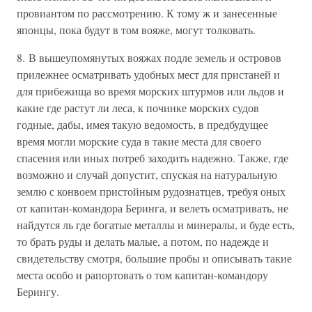
провиантом по рассмотрению. К тому ж и занесенные
японцы, пока будут в том вояже, могут толковать.
8. В вышеупомянутых вояжах подле земель и островов
прилежнее осматривать удобных мест для пристаней и
для прибежища во время морских штурмов или льдов и
какие где растут ли леса, к починке морских судов
годные, дабы, имея такую ведомость, в предбудущее
время могли морские суда в такие места для своего
спасения или иных потреб заходить надежно. Также, где
возможно и случай допустит, спуская на натуральную
землю с конвоем пристойным рудознатцев, требуя оных
от капитан-командора Беринга, и велеть осматривать, не
найдутся ль где богатые металлы и минералы, и буде есть,
то брать руды и делать малые, а потом, по надежде и
свидетельству смотря, большие пробы и описывать такие
места особо и рапортовать о том капитан-командору
Берингу.