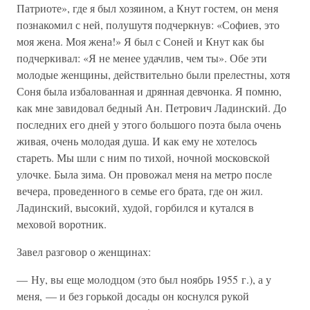
Патриоте», где я был хозяином, а Кнут гостем, он меня
познакомил с ней, полушутя подчеркнув: «Софиев, это
моя жена. Моя жена!» Я был с Соней и Кнут как бы
подчеркивал: «Я не менее удачлив, чем ты». Обе эти
молодые женщины, действительно были прелестны, хотя
Соня была избалованная и дрянная девчонка. Я помню,
как мне завидовал бедный Ан. Петрович Ладинский. До
последних его дней у этого большого поэта была очень
живая, очень молодая душа. И как ему не хотелось
стареть. Мы шли с ним по тихой, ночной московской
улочке. Была зима. Он провожал меня на метро после
вечера, проведенного в семье его брата, где он жил.
Ладинский, высокий, худой, горбился и кутался в
меховой воротник.
Завел разговор о женщинах:
— Ну, вы еще молодцом (это был ноябрь 1955 г.), а у
меня, — и без горькой досады он коснулся рукой