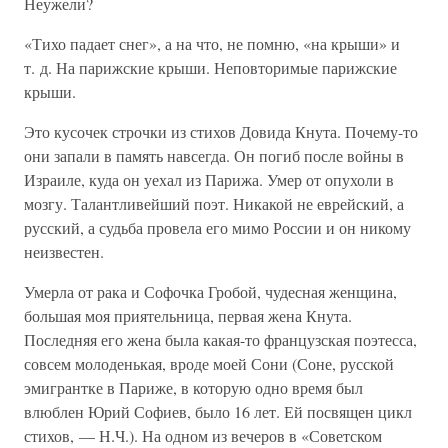
Неужели?
«Тихо падает снег», а на что, не помню, «на крыши» и
т. д. На парижские крыши. Неповторимые парижские
крыши.
Это кусочек строчки из стихов Довида Кнута. Почему-то
они запали в память навсегда. Он погиб после войны в
Израиле, куда он уехал из Парижа. Умер от опухоли в
мозгу. Талантливейший поэт. Никакой не еврейский, а
русский, а судьба провела его мимо России и он никому
неизвестен.
Умерла от рака и Софочка Гробой, чудесная женщина,
большая моя приятельница, первая жена Кнута.
Последняя его жена была какая-то французская поэтесса,
совсем молоденькая, вроде моей Сони (Соне, русской
эмигрантке в Париже, в которую одно время был
влюблен Юрий Софиев, было 16 лет. Ей посвящен цикл
стихов, — Н.Ч.). На одном из вечеров в «Советском