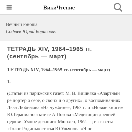
ВикиЧтение
Вечный юноша
Софиев Юрий Борисович
ТЕТРАДЬ XIV, 1964–1965 гг.
(сентябрь — март)
ТЕТРАДЬ XIV, 1964–1965 гг. (сентябрь — март)
1.
(Статьи из парижских газет: М. В. Вишняка «Азартный
ре портер о себе, о своих и о других», о воспоминаниях
Льва Любимова «На чужбине», 1963 г. и «Новые книги»
Ю.Терапиано а книге А.Позова «Медитации древней
церкви. Умное делание» Мюнхен, 1964 г.; из газеты
«Голос Родины» статья Ю.Ульянова «Я не