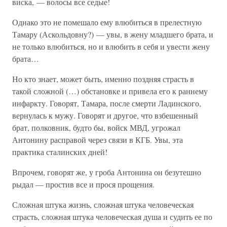
виска, — волосы все седые!
Однако это не помешало ему влюбиться в прелестную
Тамару (Аскольдовну?) — увы, в жену младшего брата, и
не только влюбиться, но и влюбить в себя и увести жену
брата…
Но кто знает, может быть, именно поздняя страсть в
такой сложной (…) обстановке и привела его к раннему
инфаркту. Говорят, Тамара, после смерти Ладинского,
вернулась к мужу. Говорят и другое, что взбешенный
брат, полковник, будто бы, войск МВД, угрожал
Антонину расправой через связи в КГБ. Увы, эта
практика сталинских дней!
Впрочем, говорят же, у гроба Антонина он безутешно
рыдал — простив все и прося прощения.
Сложная штука жизнь, сложная штука человеческая
страсть, сложная штука человеческая душа и судить ее по