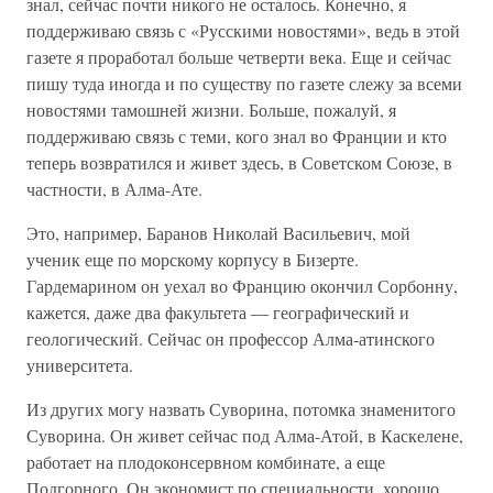
знал, сейчас почти никого не осталось. Конечно, я
поддерживаю связь с «Русскими новостями», ведь в этой
газете я проработал больше четверти века. Еще и сейчас
пишу туда иногда и по существу по газете слежу за всеми
новостями тамошней жизни. Больше, пожалуй, я
поддерживаю связь с теми, кого знал во Франции и кто
теперь возвратился и живет здесь, в Советском Союзе, в
частности, в Алма-Ате.
Это, например, Баранов Николай Васильевич, мой
ученик еще по морскому корпусу в Бизерте.
Гардемарином он уехал во Францию окончил Сорбонну,
кажется, даже два факультета — географический и
геологический. Сейчас он профессор Алма-атинского
университета.
Из других могу назвать Суворина, потомка знаменитого
Суворина. Он живет сейчас под Алма-Атой, в Каскелене,
работает на плодоконсервном комбинате, а еще
Подгорного. Он экономист по специальности, хорошо