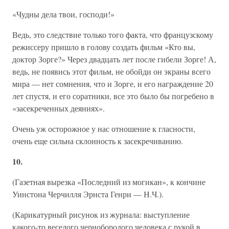
«Чудны дела твои, господи!»
Ведь, это следствие только того факта, что французскому
режиссеру пришло в голову создать фильм «Кто вы,
доктор Зорге?» Через двадцать лет после гибели Зорге! А,
ведь, не появись этот фильм, не обойди он экраны всего
мира — нет сомнения, что и Зорге, и его награждение 20
лет спустя, и его соратники, все это было бы погребено в
«засекреченных деяниях».
Очень уж осторожное у нас отношение к гласности,
очень еще сильна склонность к засекречиванию.
10.
(Газетная вырезка «Последний из могикан», к кончине
Уинстона Черчилля Эрнста Генри — Н.Ч.).
(Карикатурный рисунок из журнала: выступление
какого-то веселого чернобородого человека с рукой в