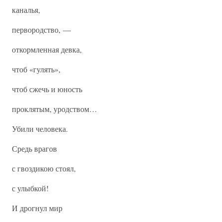
каналья,
первородство, —
откормленная девка,
чтоб «гулять»,
чтоб сжечь и юность
проклятым, уродством…
Убили человека.
Средь врагов
с гвоздикою стоял,
с улыбкой!
И дрогнул мир