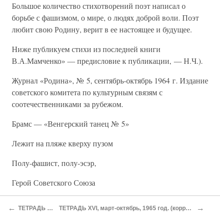
Большое количество стихотворений поэт написал о
борьбе с фашизмом, о мире, о людях доброй воли. Поэт
любит свою Родину, верит в ее настоящее и будущее.
Ниже публикуем стихи из последней книги
В.А.Мамченко» — предисловие к публикации, — Н.Ч.).
Журнал «Родина», № 5, сентябрь-октябрь 1964 г. Издание
советского комитета по культурным связям с
соотечественниками за рубежом.
Брамс — «Венгерский танец № 5»
Лежит на пляже кверху пузом
Полу-фашист, полу-эсэр,
Герой Советского Союза
Гемаль Абдель на всех Насер.
←
→
ТЕТРАДЬ XIII, 1964 г.
ТЕТРАДЬ XVI, март-октябрь, 1965 год. (корреспонденция, вырезки, заметки)