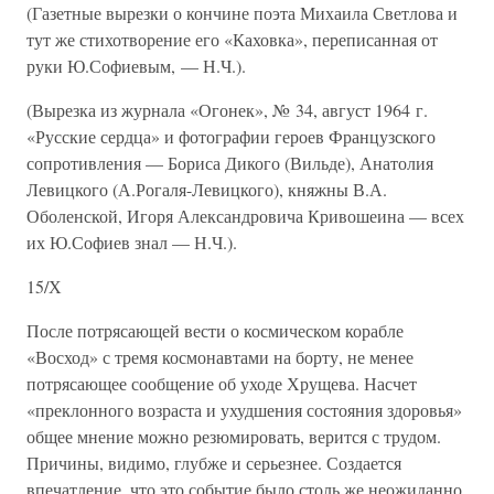
(Газетные вырезки о кончине поэта Михаила Светлова и
тут же стихотворение его «Каховка», переписанная от
руки Ю.Софиевым, — Н.Ч.).
(Вырезка из журнала «Огонек», № 34, август 1964 г.
«Русские сердца» и фотографии героев Французского
сопротивления — Бориса Дикого (Вильде), Анатолия
Левицкого (А.Рогаля-Левицкого), княжны В.А.
Оболенской, Игоря Александровича Кривошеина — всех
их Ю.Софиев знал — Н.Ч.).
15/Х
После потрясающей вести о космическом корабле
«Восход» с тремя космонавтами на борту, не менее
потрясающее сообщение об уходе Хрущева. Насчет
«преклонного возраста и ухудшения состояния здоровья»
общее мнение можно резюмировать, верится с трудом.
Причины, видимо, глубже и серьезнее. Создается
впечатление, что это событие было столь же неожиданно