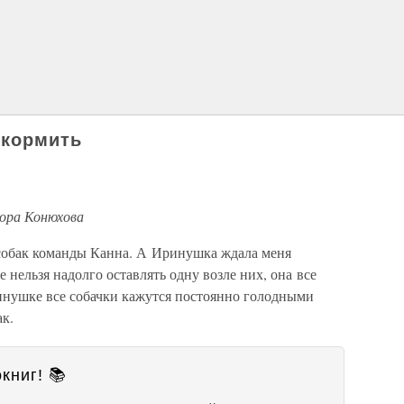
 кормить
дора Конюхова
 собак команды Канна. А Иринушка ждала меня
е нельзя надолго оставлять одну возле них, она все
ринушке все собачки кажутся постоянно голодными
ак.
книг! 📚