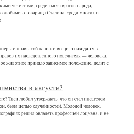
ими чекистами, среди тысяч врагов народа,
чо любимого товарища Сталина, среди многих и
х
ры и нравы собак почти всецело находятся в
нравов их наследственного повелителя — человека.
ое животное приняло зависимое положение, делит с
шенства в августе?
сте? Твен любил утверждать, что он стал писателем
л он, была цепью случайностей. Молодой человек,
пографиях решил овладеть профессией лоцмана, и не