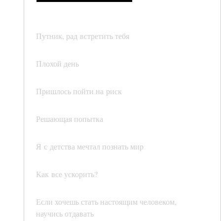
Путник, рад встретить тебя
Плохой день
Пришлось пойти на риск
Решающая попытка
Я с детства мечтал познать мир
Как все ускорить?
Если хочешь стать настоящим человеком,
научись отдавать