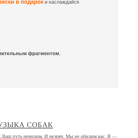
писки в подарок
и наслаждайся
омительным фрагментом.
. МУЗЫКА СОБАК
 Ваш путь невидим. И незряч. Мы не обидим вас. Я —