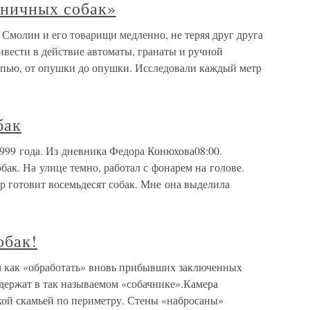
аничных собак»
 Смолин и его товарищи медленно, не теряя друг друга
ивести в действие автоматы, гранаты и ручной
епью, от опушки до опушки. Исследовали каждый метр
бак
999 года. Из дневника Федора Конюхова08:00.
бак. На улице темно, работал с фонарем на голове.
 готовит восемьдесят собак. Мне она выделила
обак!
м как «обработать» вновь прибывших заключенных
х держат в так называемом «собачнике».Камера
кой скамьей по периметру. Стены «набросаны»