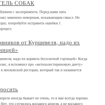
ИТЕЛЬ СОБАК
чнем с эксперимента. Перед вами пять
знак) заменено неверным, искажающим смысл. Не
ора), попробуйте исправить ошибки.1.
процесс
овников от Куршевеля, надо их
рчицей»
шевеля, надо их кормить бесплатной горчицей» Когда
изис, я вспомнил про «антихолестириновую диету»
в московский ресторан, который так и называется
просить
апреле иногда бывает не очень, то в мае всегда хорошо.
Нет, это случилось восьмого апреля, а не восьмого