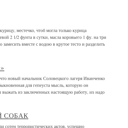
курицу, местечко, чтоб могла только курица
вой 2 1/2 фунта в сутки, масла коровьего 1 фу. на три
о замесить вместе с водою в крутое тесто и разделить
…»
 что новый начальник Соловецкого лагеря Иванченко
быкновенная для гепеуста мысль, которую он
ы выжать из заключенных настоящую работу, их надо
Й СОБАК
тен террористических актов, успешно