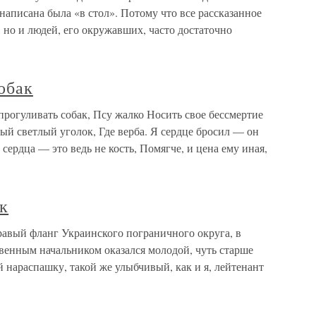
я написана была «в стол». Потому что все рассказанное
, но и людей, его окружавших, часто достаточно
обак
 прогуливать собак, Псу жалко Носить свое бессмертие
мый светлый уголок, Где верба. Я сердце бросил — он
сердца — это ведь не кость, Помягче, и цена ему иная,
к
равый фланг Украинского пограничного округа, в
венным начальником оказался молодой, чуть старше
й нараспашку, такой же улыбчивый, как и я, лейтенант