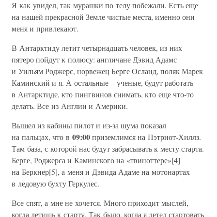
Я как увидел, так мурашки по телу побежали. Есть еще
на нашей прекрасной Земле чистые места, именно они
меня и привлекают.
В Антарктиду летит четырнадцать человек, из них
пятеро пойдут к полюсу: англичане Дэвид Адамс
и Уильям Роджерс, норвежец Берге Осланд, поляк Марек
Каминский и я. А остальные – ученые, будут работать
в Антарктиде, кто пингвинов снимать, кто еще что-то
делать. Все из Англии и Америки.
Вышел из кабины пилот и из-за шума показал
09:00
на пальцах, что в
приземлимся на Пэтриот-Хиллз.
Там база, с которой нас будут забрасывать к месту старта.
Берге, Роджерса и Каминского на «твиноттере»[4]
на Беркнер[5], а меня и Дэвида Адаме на мотонартах
в ледовую бухту Геркулес.
Все спят, а мне не хочется. Много приходит мыслей,
когда летишь к старту. Так было, когда я летел стартовать