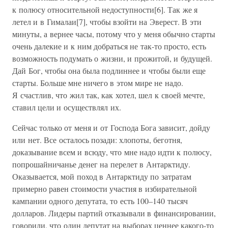
к полюсу относительной недоступности[6]. Так же я
летел и в Гималаи[7], чтобы взойти на Эверест. В эти
минуты, а вернее часы, потому что у меня обычно старты
очень далекие и к ним добраться не так-то просто, есть
возможность подумать о жизни, и прожитой, и будущей.
Дай Бог, чтобы она была подлиннее и чтобы были еще
старты. Больше мне ничего в этом мире не надо.
Я счастлив, что жил так, как хотел, шел к своей мечте,
ставил цели и осуществлял их.
Сейчас только от меня и от Господа Бога зависит, дойду
или нет. Все осталось позади: хлопоты, беготня,
доказывание всем и всюду, что мне надо идти к полюсу,
попрошайничанье денег на перелет в Антарктиду.
Оказывается, мой поход в Антарктиду по затратам
примерно равен стоимости участия в избирательной
кампании одного депутата, то есть 100–140 тысяч
долларов. Лидеры партий отказывали в финансировании,
говорили, что один депутат на выборах ценнее какого-то