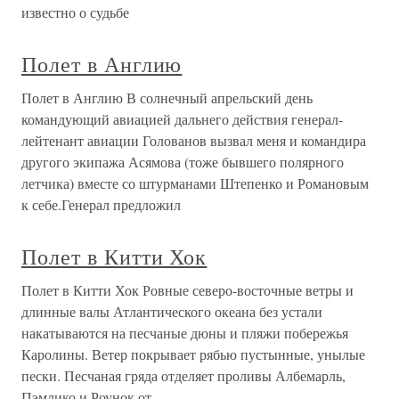
известно о судьбе
Полет в Англию
Полет в Англию В солнечный апрельский день
командующий авиацией дальнего действия генерал-
лейтенант авиации Голованов вызвал меня и командира
другого экипажа Асямова (тоже бывшего полярного
летчика) вместе со штурманами Штепенко и Романовым
к себе.Генерал предложил
Полет в Китти Хок
Полет в Китти Хок Ровные северо-восточные ветры и
длинные валы Атлантического океана без устали
накатываются на песчаные дюны и пляжи побережья
Каролины. Ветер покрывает рябью пустынные, унылые
пески. Песчаная гряда отделяет проливы Албемарль,
Пэмлико и Роунок от