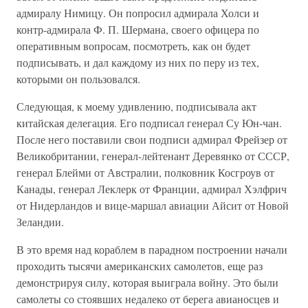
адмиралу Нимицу. Он попросил адмирала Холси и
контр-адмирала Ф. П. Шермана, своего офицера по
оперативным вопросам, посмотреть, как он будет
подписывать, и дал каждому из них по перу из тех,
которыми он пользовался.
Следующая, к моему удивлению, подписывала акт
китайская делегация. Его подписал генерал Су Юн-чан.
После него поставили свои подписи адмирал Фрейзер от
Великобритании, генерал-лейтенант Деревянко от СССР,
генерал Блейми от Австралии, полковник Косгроув от
Канады, генерал Леклерк от Франции, адмирал Хэлфрич
от Нидерландов и вице-маршал авиации Айсит от Новой
Зеландии.
В это время над кораблем в парадном построении начали
проходить тысячи американских самолетов, еще раз
демонстрируя силу, которая выиграла войну. Это были
самолеты со стоявших недалеко от берега авианосцев и