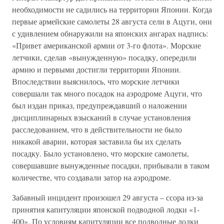
необходимости не садились на территории Японии. Когда
первые армейские самолеты 28 августа сели в Ацуги, они
с удивлением обнаружили на японских ангарах надпись:
«Привет американской армии от 3-го флота». Морские
летчики, сделав «вынужденную» посадку, опередили
армию и первыми достигли территории Японии.
Впоследствии выяснилось, что морские летчики
совершали так много посадок на аэродроме Ацуги, что
был издан приказ, предупреждавший о наложении
дисциплинарных взысканий в случае установления
расследованием, что в действительности не было
никакой аварии, которая заставила бы их сделать
посадку. Было установлено, что морские самолеты,
совершавшие вынужденные посадки, прибывали в таком
количестве, что создавали затор на аэродроме.
Забавный инцидент произошел 29 августа – ссора из-за
принятия капитуляции японской подводной лодки «1-
400». По условиям капитуляции все подводные лодки