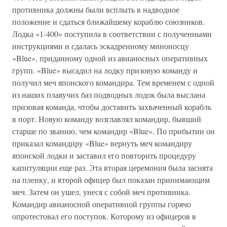
противника должны были всплыть в надводное
положение и сдаться ближайшему кораблю союзников.
Лодка «1-400» поступила в соответствии с полученными
инструкциями и сдалась эскадренному миноносцу
«Blue», приданному одной из авианосных оперативных
групп. «Blue» высадил на лодку призовую команду и
получил меч японского командира. Тем временем с одной
из наших плавучих баз подводных лодок была выслана
призовая команда, чтобы доставить захваченный корабль
в порт. Новую команду возглавлял командир, бывший
старше по званию, чем командир «Blue». По прибытии он
приказал командиру «Blue» вернуть меч командиру
японской лодки и заставил его повторить процедуру
капитуляции еще раз. Эта вторая церемония была заснята
на пленку, и второй офицер был показан принимающим
меч. Затем он ушел, унеся с собой меч противника.
Командир авианосной оперативной группы горячо
опротестовал его поступок. Которому из офицеров в