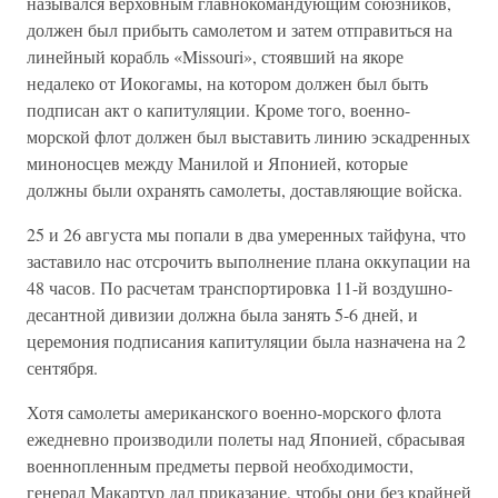
назывался верховным главнокомандующим союзников,
должен был прибыть самолетом и затем отправиться на
линейный корабль «Missouri», стоявший на якоре
недалеко от Иокогамы, на котором должен был быть
подписан акт о капитуляции. Кроме того, военно-
морской флот должен был выставить линию эскадренных
миноносцев между Манилой и Японией, которые
должны были охранять самолеты, доставляющие войска.
25 и 26 августа мы попали в два умеренных тайфуна, что
заставило нас отсрочить выполнение плана оккупации на
48 часов. По расчетам транспортировка 11-й воздушно-
десантной дивизии должна была занять 5-6 дней, и
церемония подписания капитуляции была назначена на 2
сентября.
Хотя самолеты американского военно-морского флота
ежедневно производили полеты над Японией, сбрасывая
военнопленным предметы первой необходимости,
генерал Макартур дал приказание, чтобы они без крайней