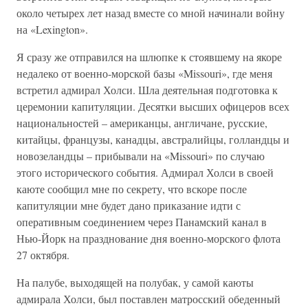
около четырех лет назад вместе со мной начинали войну
на «Lexington».
Я сразу же отправился на шлюпке к стоявшему на якоре
недалеко от военно-морской базы «Missouri», где меня
встретил адмирал Холси. Шла деятельная подготовка к
церемонии капитуляции. Десятки высших офицеров всех
национальностей – американцы, англичане, русские,
китайцы, французы, канадцы, австралийцы, голландцы и
новозеландцы – прибывали на «Missouri» по случаю
этого исторического события. Адмирал Холси в своей
каюте сообщил мне по секрету, что вскоре после
капитуляции мне будет дано приказание идти с
оперативным соединением через Панамский канал в
Нью-Йорк на празднование дня военно-морского флота
27 октября.
На палубе, выходящей на полубак, у самой каюты
адмирала Холси, был поставлен матросский обеденный