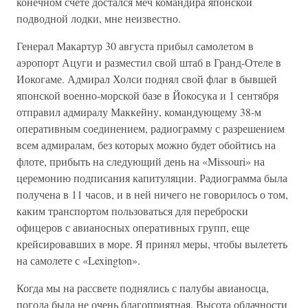
конечном счете достался меч командира японской
подводной лодки, мне неизвестно.
Генерал Макартур 30 августа прибыл самолетом в
аэропорт Ацуги и разместил свой штаб в Гранд-Отеле в
Иокогаме. Адмирал Холси поднял свой флаг в бывшей
японской военно-морской базе в Йокосука и 1 сентября
отправил адмиралу Маккейну, командующему 38-м
оперативным соединением, радиограмму с разрешением
всем адмиралам, без которых можно будет обойтись на
флоте, прибыть на следующий день на «Missouri» на
церемонию подписания капитуляции. Радиограмма была
получена в 11 часов, и в ней ничего не говорилось о том,
каким транспортом пользоваться для переброски
офицеров с авианосных оперативных групп, еще
крейсировавших в море. Я принял меры, чтобы вылететь
на самолете с «Lexington».
Когда мы на рассвете поднялись с палубы авианосца,
погода была не очень благоприятная. Высота облачности