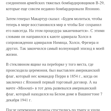
соединения армейских тяжелых бомбардировщиков В-29,
которые еще совсем недавно бомбардировали Японию.
Затем генерал Макартур сказал: «Будем молиться, чтобы
теперь в мире восстановился мир и чтобы Бог сохранил
его навсегда. На этом процедура заканчивается». С этими
словами он направился к каюте адмирала Холси в
сопровождении адмиралов Нимица, Холси, Фрезера и
других. Так закончился самый волнующий эпизод в моей
жизни.
В стеклянном ящике на переборке у того места, где
происходила церемония, был выставлен американский
флаг, который нес командор Перри в 1854 г., когда он
заключил с Японией первый торговый договор. А на
мачте «Missouri» в тот день развевался американский
флаг, который находился на Белом доме в Вашингтоне 7
декабря 1941 г.
После церемонии японцы спустились по трапу и ушли.