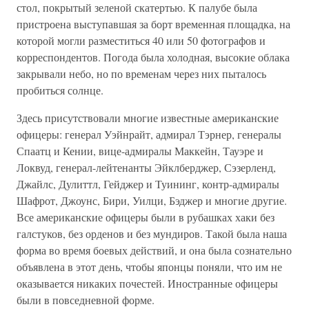
стол, покрытый зеленой скатертью. К палубе была
пристроена выступавшая за борт временная площадка, на
которой могли разместиться 40 или 50 фотографов и
корреспондентов. Погода была холодная, высокие облака
закрывали небо, но по временам через них пыталось
пробиться солнце.
Здесь присутствовали многие известные американские
офицеры: генерал Уэйнрайт, адмирал Тэрнер, генералы
Спаатц и Кении, вице-адмиралы Маккейн, Тауэре и
Локвуд, генерал-лейтенанты Эйклберджер, Сэзерленд,
Джайлс, Дулиттл, Гейджер и Туининг, контр-адмиралы
Шафрот, Джоунс, Бири, Уилци, Бэджер и многие другие.
Все американские офицеры были в рубашках хаки без
галстуков, без орденов и без мундиров. Такой была наша
форма во время боевых действий, и она была сознательно
объявлена в этот день, чтобы японцы поняли, что им не
оказывается никаких почестей. Иностранные офицеры
были в повседневной форме.