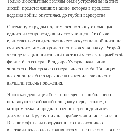
Только любопытные взгляды были устремлены на этих
людей, представлявших нацию, которая в процессе
ведения войны опустилась до глубин варварства.
Сигемицу с трудом поднимался по трапу с помощью
одного из сопровождавших его японцев. Это было
единственное свидетельство его искусственной ноги, не
считая того, что он хромал и опирался на палку. Второй
член делегации, низенький плотный человек в армейской
форме, был генерал Есидзиро Умедзу, начальник
японского Имперского генерального штаба. На лицах
всех японцев было мрачное выражение, словно они
вкушали горечь поражения.
Японская делегация была проведена на небольшую
оставшуюся свободной площадку перед столом, на
котором лежали предназначенные для подписания
документы. Кругом них на корабле толпились зрители.
Высшие офицеры вооруженных сил союзников
выстроились около находившегося в центре стола, а все