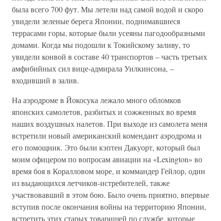
была всего 700 фут. Мы летели над самой водой и скоро
увидели зеленые берега Японии, поднимавшиеся
террасами горы, которые были усеяны пагодообразными
домами. Когда мы подошли к Токийскому заливу, то
увидели конвой в составе 40 транспортов – часть третьих
амфибийных сил вице-адмирала Уилкинсона, –
входивший в залив.
На аэродроме в Йокосука лежало много обломков
японских самолетов, разбитых и сожженных во время
наших воздушных налетов. При выходе из самолета меня
встретили новый американский комендант аэродрома и
его помощник. Это были кэптен Дакуорт, который был
моим офицером по вопросам авиации на «Lexington» во
время боя в Коралловом море, и коммандер Гейлор, один
из выдающихся летчиков-истребителей, также
участвовавший в этом бою. Было очень приятно, впервые
вступив после окончания войны на территорию Японии,
встретить этих старых товарищей по службе, которые