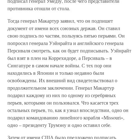
подписал генерал Умедзу, после чего представители
противника отошли от стола.
Тогда генерал Макартур заявил, что он подпишет
документ от имени всех союзных держав. Он ставил
свою подпись по частям, пользуясь пятью перьями. Он
попросил генерала Уэйнрайта и английского генерала
Персиваля смотреть, как он будет подписывать. Уэйнрайт
был взят в плен на Коррехидоре, а Персиваль – в
Сингапуре в самом начале войны. С тех пор они
находились в Японии и только недавно были
освобождены. Их внешний вид свидетельствовал о
продолжительном заключении. Генерал Макартур
подарил каждому из них по одному из серебряных
перьев, которыми он пользовался. Что касается трех
остальных перьев, то, как я узнал впоследствии, одно он
подарил командованию линейного корабля «Missouri»,
одно – президенту Трумэну и одно оставил себе.
Затем от имени США было предложено подписать