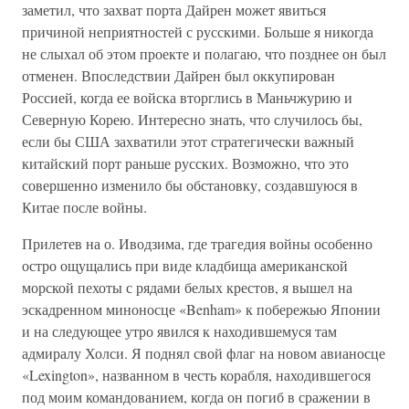
заметил, что захват порта Дайрен может явиться
причиной неприятностей с русскими. Больше я никогда
не слыхал об этом проекте и полагаю, что позднее он был
отменен. Впоследствии Дайрен был оккупирован
Россией, когда ее войска вторглись в Маньчжурию и
Северную Корею. Интересно знать, что случилось бы,
если бы США захватили этот стратегически важный
китайский порт раньше русских. Возможно, что это
совершенно изменило бы обстановку, создавшуюся в
Китае после войны.
Прилетев на о. Иводзима, где трагедия войны особенно
остро ощущались при виде кладбища американской
морской пехоты с рядами белых крестов, я вышел на
эскадренном миноносце «Benham» к побережью Японии
и на следующее утро явился к находившемуся там
адмиралу Холси. Я поднял свой флаг на новом авианосце
«Lexington», названном в честь корабля, находившегося
под моим командованием, когда он погиб в сражении в