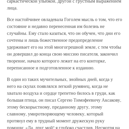
саркастической улыбкой, другой с грустным выражением
лица.
Все настойчивее овладевала Гоголем мысль о том, что его
состояние и недавно перенесенная им болезнь не
случайны. Ему стало казаться, что он обучен, что дни его
сочтены и лишь божественное предопределение
удерживает его на этой многогрешной земле, с тем чтобы
он довершил до конца свою миссию писателя, закончил
творение, начало которого лежит на его конторке,
переписанное и подготовленное к изданию.
В один из таких мучительных, знойных дней, когда у
него на скулах появлялся легкий румянец, когда не
хватало воздуха и сердце трепетно билось в груди, как
большая птица, он писал Сергею Тимофеевичу Аксакову,
этому бескорыстному, преданному другу, этому
славному, умиротворяющему человеку, который
протянул ему в трудный момент дружескую руку
помощи: «Да, друг мой! я глубоко счастлив. Несмотря на