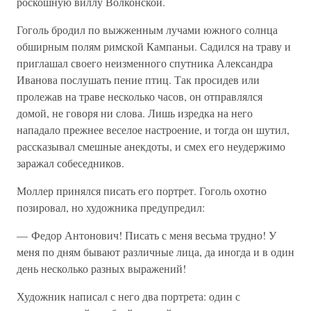
роскошную виллу Волконской.
Гоголь бродил по выжженным лучами южного солнца
обширным полям римской Кампаньи. Садился на траву и
приглашал своего неизменного спутника Александра
Иванова послушать пение птиц. Так просидев или
пролежав на траве несколько часов, он отправлялся
домой, не говоря ни слова. Лишь изредка на него
нападало прежнее веселое настроение, и тогда он шутил,
рассказывал смешные анекдоты, и смех его неудержимо
заражал собеседников.
Моллер принялся писать его портрет. Гоголь охотно
позировал, но художника предупредил:
— Федор Антонович! Писать с меня весьма трудно! У
меня по дням бывают различные лица, да иногда и в один
день несколько разных выражений!
Художник написал с него два портрета: один с