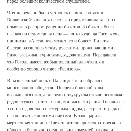
перед большим количеством слушателей.
Чтение решено было устроить на вилле княгини
Волконской; княгиня не только предоставила зал, но и
помогла в распространении билетов. За билеты была
назначена непомерная цена — пять скудо, да Гоголь еще
приписал: «А если кто может, то и более». Билеты
быстро разошлись между русскими, проживающими в
Риме, заезжими туристами, художниками. Передавали,
что Гоголь имеет необыкновенный дар чтения и
особенно хорошо читает «Ревизора».
В назначенный день в Палаццо Поли собралось
многолюдное общество. Посреди большой залы
возвышался стол, а впереди полукругом стояло несколько
рядов стульев, занятых лицами высшего ранга. Гоголь сел
за стол с довольно пасмурным видом, раскрыл тетрадь и
начал читать с долгими паузами. В зале царила
мертвенная тишина. Представители аристократического
общества были явно недовольны комедией, слушали