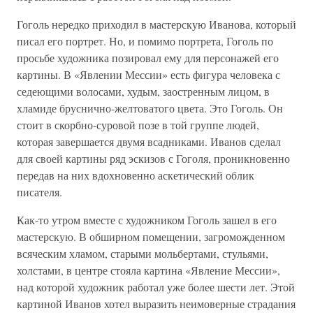
Гоголь нередко приходил в мастерскую Иванова, который
писал его портрет. Но, и помимо портрета, Гоголь по
просьбе художника позировал ему для персонажей его
картины. В «Явлении Мессии» есть фигура человека с
седеющими волосами, худым, заостренным лицом, в
хламиде бруснично-желтоватого цвета. Это Гоголь. Он
стоит в скорбно-суровой позе в той группе людей,
которая завершается двумя всадниками. Иванов сделал
для своей картины ряд эскизов с Гоголя, проникновенно
передав на них вдохновенно аскетический облик
писателя.
Как-то утром вместе с художником Гоголь зашел в его
мастерскую. В обширном помещении, загроможденном
всяческим хламом, старыми мольбертами, стульями,
холстами, в центре стояла картина «Явление Мессии»,
над которой художник работал уже более шести лет. Этой
картиной Иванов хотел выразить неимоверные страдания