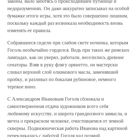
законы, мало заботясь о происходившей путанице и
недоразумениях. Он даже аккуратно записывал на особой
бумажке итоги игры, хотя это было совершенно лишним,
поскольку каждый раз возникала необходимость вновь
изменять ее правила.
Собравшиеся сидели при слабом свете ночника, которым
Гоголь необычайно гордился. Ведь при таких же римских
лампадах, как он уверял, работали, веселились древние
сенаторы. Взяв в руку флягу орвиетто, он мастерски
сливал верхний слой оливкового масла, заменявший
пробку, и разливал по бокалам рубиновое, немного
терпкое вино.
С Александром Ивановым Гоголя сближала и
самоотверженная отдача художником всего себя
любимому искусству, и широта грандиозного замысла, и
мечта о прекрасном человеке, очистившемся от земной
скверны. Подвижническая работа Иванова над картиной
перекликалась с работой Гоголя над поэмой.