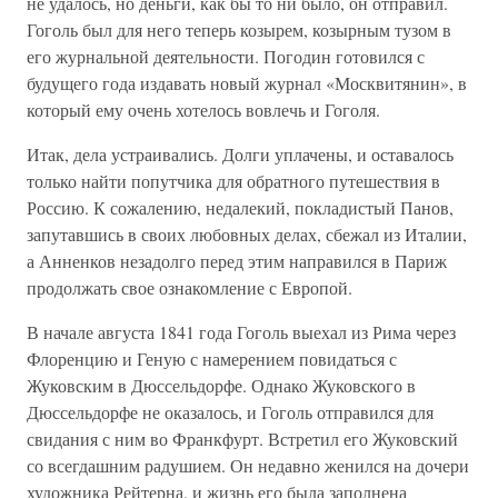
не удалось, но деньги, как бы то ни было, он отправил.
Гоголь был для него теперь козырем, козырным тузом в
его журнальной деятельности. Погодин готовился с
будущего года издавать новый журнал «Москвитянин», в
который ему очень хотелось вовлечь и Гоголя.
Итак, дела устраивались. Долги уплачены, и оставалось
только найти попутчика для обратного путешествия в
Россию. К сожалению, недалекий, покладистый Панов,
запутавшись в своих любовных делах, сбежал из Италии,
а Анненков незадолго перед этим направился в Париж
продолжать свое ознакомление с Европой.
В начале августа 1841 года Гоголь выехал из Рима через
Флоренцию и Геную с намерением повидаться с
Жуковским в Дюссельдорфе. Однако Жуковского в
Дюссельдорфе не оказалось, и Гоголь отправился для
свидания с ним во Франкфурт. Встретил его Жуковский
со всегдашним радушием. Он недавно женился на дочери
художника Рейтерна, и жизнь его была заполнена