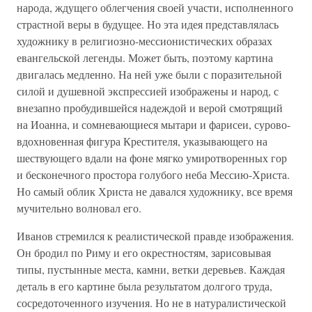
народа, ждущего облегчения своей участи, исполненного
страстной веры в будущее. Но эта идея представлялась
художнику в религиозно-мессионистических образах
евангельской легенды. Может быть, поэтому картина
двигалась медленно. На ней уже были с поразительной
силой и душевной экспрессией изображены и народ, с
внезапно пробудившейся надеждой и верой смотрящий
на Иоанна, и сомневающиеся мытари и фарисеи, сурово-
вдохновенная фигура Крестителя, указывающего на
шествующего вдали на фоне мягко умиротворенных гор
и бесконечного простора голубого неба Мессию-Христа.
Но самый облик Христа не давался художнику, все время
мучительно волновал его.
Иванов стремился к реалистической правде изображения.
Он бродил по Риму и его окрестностям, зарисовывая
типы, пустынные места, камни, ветки деревьев. Каждая
деталь в его картине была результатом долгого труда,
сосредоточенного изучения. Но не в натуралистической