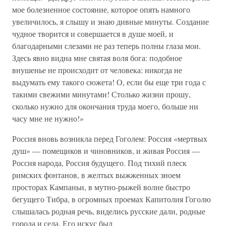
мое болезненное состояние, которое опять намного
увеличилось, я слышу и знаю дивные минуты. Создание
чудное творится и совершается в душе моей, и
благодарными слезами не раз теперь полны глаза мои.
Здесь явно видна мне святая воля бога: подобное
внушенье не происходит от человека: никогда не
выдумать ему такого сюжета! О, если бы еще три года с
такими свежими минутами! Столько жизни прошу,
сколько нужно для окончания труда моего, больше ни
часу мне не нужно!»
Россия вновь возникла перед Гоголем: Россия «мертвых
душ» — помещиков и чиновников, и живая Россия —
Россия народа, Россия будущего. Под тихий плеск
римских фонтанов, в желтых выжженных зноем
просторах Кампаньи, в мутно-рыжей волне быстро
бегущего Тибра, в огромных проемах Капитолия Гоголю
слышалась родная речь, виделись русские дали, родные
города и села. Его искус был