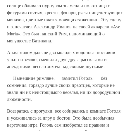
солнце обливало пурпуром знамена и полотнища с
фигурами святых, кресты, фонари, рясы нищенствующих
монахов, цветные платья молящихся женщин. Эту сцену
и запечатлел Александр Иванов на своей акварели «Ave
Maria». Это был папский Рим, напоминающий о
могуществе Ватикана.
А кварталом дальше два молодых водоноса, поставив
ушат на землю, смешили друг друга рассказами и
анекдотами, весело хохоча над своими шутками.
— Нынешние римляне, — заметил Гоголь, — без
сомнения, гораздо лучше своих праотцев, которые не
знали ни их неистощимого веселья, ни их добродушной
любезности.
Возвратясь с прогулки, все собирались в комнате Гоголя
и усаживались за игру в бостон. Это была необычная
карточная игра. Гоголь сам изобретал ее правила и