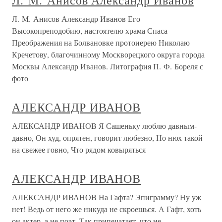
Л. М. Анисов Александр Иванов
Л. М. Анисов Александр Иванов Его
Высокопреподобию, настоятелю храма Спаса
Преображения на Болвановке протоиерею Николаю
Кречетову, благочинному Москворецкого округа города
Москвы Александр Иванов. Литография П. Ф. Бореля с
фото
АЛЕКСАНДР ИВАНОВ
АЛЕКСАНДР ИВАНОВ Я Сашеньку люблю давным-
давно, Он худ, опрятен, говорит любезно, Но нюх такой
на свежее говно, Что рядом ковыряться
АЛЕКСАНДР ИВАНОВ
АЛЕКСАНДР ИВАНОВ На Гафта? Эпиграмму? Ну уж
нет! Ведь от него же никуда не скроешься. А Гафт, хоть
он актер, а не поэт, Так припечатает, что не