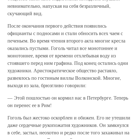
невнимательно, напуская на себя безразличный,
скучающий вид.
После окончания первого действия появились
официанты с подносами и стали обносить всех чаем с
печеньем. Во время чтения второго акта многие кресла
оказались пустыми. Гоголь читал все монотоннее и
монотоннее, время от времени отхлебывая воду из
стоявшего перед ним графина. Под конец остались одни
художники. Аристократическое общество растаяло,
развеялось по гостиным виллы Волконской. Многие,
выходя из зала, брюзгливо говорили:
— Этой пошлостью он кормил нас в Петербурге. Теперь
он перенес ее в Рим!
Гоголь был жестоко оскорблен и обижен. Его не утешили
даже сердечные рукопожатия художников. Он замкнулся
в себе, застыл, неохотно и редко после того захаживал на