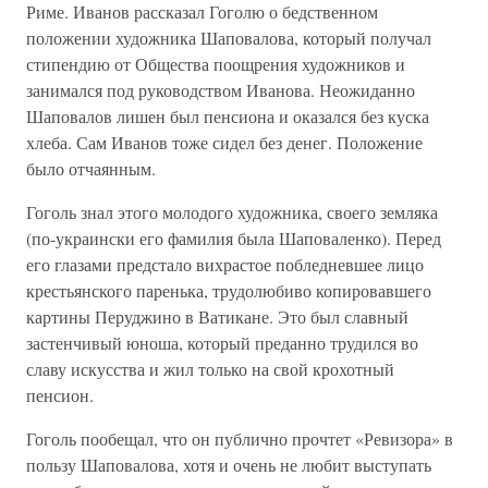
Риме. Иванов рассказал Гоголю о бедственном
положении художника Шаповалова, который получал
стипендию от Общества поощрения художников и
занимался под руководством Иванова. Неожиданно
Шаповалов лишен был пенсиона и оказался без куска
хлеба. Сам Иванов тоже сидел без денег. Положение
было отчаянным.
Гоголь знал этого молодого художника, своего земляка
(по-украински его фамилия была Шаповаленко). Перед
его глазами предстало вихрастое побледневшее лицо
крестьянского паренька, трудолюбиво копировавшего
картины Перуджино в Ватикане. Это был славный
застенчивый юноша, который преданно трудился во
славу искусства и жил только на свой крохотный
пенсион.
Гоголь пообещал, что он публично прочтет «Ревизора» в
пользу Шаповалова, хотя и очень не любит выступать