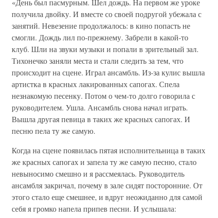
«День был пасмурным. Шел дождь. На первом же уроке
получила двойку. И вместе со своей подругой убежала с
занятий. Невезение продолжалось: в кино попасть не
смогли. Дождь лил по-прежнему. Забрели в какой-то
клуб. Шли на звуки музыки и попали в зрительный зал.
Тихонечко заняли места и стали следить за тем, что
происходит на сцене. Играл ансамбль. Из-за кулис вышла
артистка в красных лакированных сапогах. Спела
незнакомую песенку. Потом о чем-то долго говорила с
руководителем. Ушла. Ансамбль снова начал играть.
Вышла другая певица в таких же красных сапогах. И
песню пела ту же самую.
Когда на сцене появилась пятая исполнительница в таких
же красных сапогах и запела ту же самую песню, стало
невыносимо смешно и я рассмеялась. Руководитель
ансамбля закричал, почему в зале сидят посторонние. От
этого стало еще смешнее, и вдруг неожиданно для самой
себя я громко напела припев песни. И услышала: