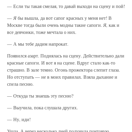
— Если ты такая смелая, то давай выходи на сцену и пой!
—
Я
бы вышла, да вот сапог красных у меня нет! В
Москве тогда были очень модны такие сапоги.
Я,
как и
все девчонки, тоже мечтала о них.
— А мы тебе дадим напрокат.
Появился азарт. Поднялась на сцену. Действительно дали
красные сапоги. И вот я на сцене. Вдруг стало как-то
страшно. В зале темно. Огонь прожектора слепит глаза.
Но отступать — не в моих правилах. Взяла дыхание и
спела песню.
— Откуда ты знаешь эту песню?
— Выучила, пока слушала других.
— Ну, иди!
Ушла. А через несколько дней получила почтовую