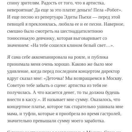
спину зрителям. Радость от того, что я артистка,
невероятная! Да еще за это платят деньги! Пела «Робот».
И еще песню из репертуара Эдиты Пьехи — перед этой
певицей я преклонялась, любила ее и ее песни. Наверное,
смешно было смотреть на шестнадцатилетнюю
тонюсенькую девчонку, которая выговаривает со
значением: «На тебе сошелся клином белый свет…».
Я
сама себе аккомпанировала на рояле, и публика
принимала меня очень хорошо. Каково же было мое
удивление, когда перед последним концертом директор
вдруг сказал мне: «Деточка! Мы возвращаемся в Москву.
Советую тебе забыть о сцене: артистка из тебя не
получилась. А что касается денег, то ты должна будешь
внести в кассу.». И называет мне сумму. Оказалось, что
концертное платье, которое так старательно ушивала мне
мама, и туфли, которые я приобрела во время гастролей,
значительно превышали сумму моего заработка.