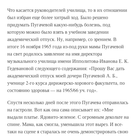
Что касается руководителей училища, то в их отношении
был избран еще более хитрый ход. Было решено
придумать Пугачевой какую-нибудь болезнь, под
которую можно было взять в учебном заведении
академический отпуск. Ну, например, со зрением. В
итоге 16 ноября 1965 года из-под руки мамы Пугачевой
на свет родилось заявление на имя директора
музыкального училища имени Ипполитова-Иванова Е. К.
Гедевановой следующего содержания: «Прошу Вас дать
академический отпуск моей дочери Пугачевой А. Б.,
ученице 2-го курса дирижерско-хорового факультета, по
состоянию здоровья — на 1965/66 уч. год».
Спустя несколько дней после этого Пугачева отправилась
на гастроли. Вот как она сама описывает их: «Мне
выдали платье. Ядовито-зеленое. С огромным декольте на
спине. Мама, как смогла, уменьшила этот вырез. И все-
таки на сцене я старалась не очень демонстрировать свою