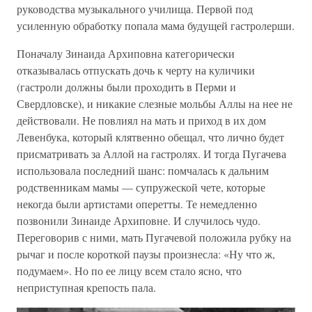
руководства музыкального училища. Первой под
усиленную обработку попала мама будущей гастролерши.
Поначалу Зинаида Архиповна категорически
отказывалась отпускать дочь к черту на куличики
(гастроли должны были проходить в Перми и
Свердловске), и никакие слезные мольбы Аллы на нее не
действовали. Не повлиял на мать и приход в их дом
Левенбука, который клятвенно обещал, что лично будет
присматривать за Аллой на гастролях. И тогда Пугачева
использовала последний шанс: помчалась к дальним
родственникам мамы — супружеской чете, которые
некогда были артистами оперетты. Те немедленно
позвонили Зинаиде Архиповне. И случилось чудо.
Переговорив с ними, мать Пугачевой положила рубку на
рычаг и после короткой паузы произнесла: «Ну что ж,
подумаем». Но по ее лицу всем стало ясно, что
неприступная крепость пала.