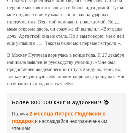
С таким настроением я возвращаюсь в Москву. Стою на
перроне московского вокзала и боюсь идти домой. Тут ко
мне подошел наш музыкант, он играл на ударных
инструментах. Взял мой чемодан и повел домой. Когда
мама открыла дверь, он сразу же ей выпалил: «Вот ваша
дочь. Артисткой она не стала. Но я вам говорю: мы о ней
еще услышим…». Таковы были мои первые гастроли.».
В Москву Пугачева вернулась в конце года. И 27 декабря
написала заявление руководству училища: «Мне был
предоставлен академический отпуск ввиду болезни, но,
так как я чувствую себя вполне здоровой, прошу дать мне
возможность продолжать учебу».
Более 800 000 книг и аудиокниг! 📚
2 месяца Литрес Подписки в
Получи
подарок
и наслаждайся неограниченным
чтением