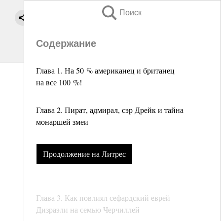
Поиск
Содержание
Глава 1. На 50 % американец и британец
на все 100 %!
Глава 2. Пират, адмирал, сэр Дрейк и тайна
монаршей змеи
Продолжение на Литрес
Глава 3. Как повлиял сефардский еврей
Дизраэли на семью Черчиллей