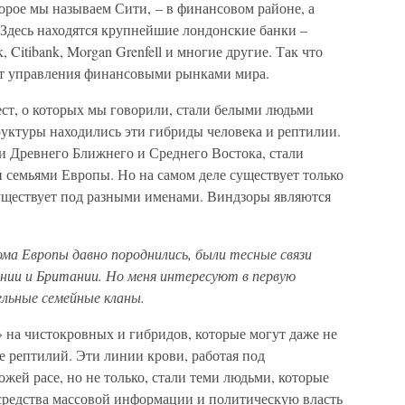
торое мы называем Сити, – в финансовом районе, а
 Здесь находятся крупнейшие лондонские банки –
k, Citibank, Morgan Grenfell и многие другие. Так что
кт управления финансовыми рынками мира.
мест, о которых мы говорили, стали белыми людьми
руктуры находились эти гибриды человека и рептилии.
и Древнего Ближнего и Среднего Востока, стали
 семьями Европы. Но на самом деле существует только
существует под разными именами. Виндзоры являются
дома Европы давно породнились, были тесные связи
нии и Британии. Но меня интересуют в первую
тельные семейные кланы.
 на чистокровных и гибридов, которые могут даже не
е рептилий. Эти линии крови, работая под
жей расе, но не только, стали теми людьми, которые
 средства массовой информации и политическую власть