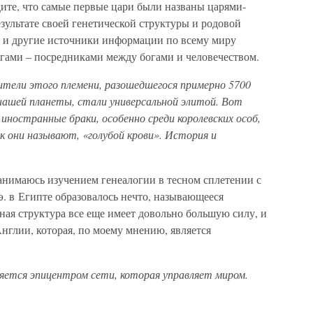
ите, что самые первые цари были названы царями-
езультате своей генетической структуры и родовой
 и другие источники информации по всему миру
огами – посредниками между богами и человечеством.
ители этого племени, разошедшегося примерно 5700
 нашей планеты, стали универсальной элитой. Вот
иностранные браки, особенно среди королевских особ,
к они называют, «голубой крови». История и
анимаюсь изучением генеалогии в тесном сплетении с
э. в Египте образовалось нечто, называющееся
ая структура все еще имеет довольно большую силу, и
 Англии, которая, по моему мнению, является
ляется эпицентром сети, которая управляет миром.