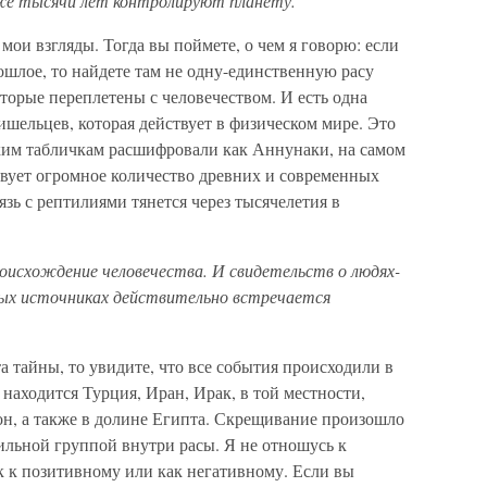
уже тысячи лет контролируют планету.
 мои взгляды. Тогда вы поймете, о чем я говорю: если
рошлое, то найдете там не одну-единственную расу
оторые переплетены с человечеством. И есть одна
шельцев, которая действует в физическом мире. Это
ским табличкам расшифровали как Аннунаки, на самом
твует огромное количество древних и современных
язь с рептилиями тянется через тысячелетия в
роисхождение человечества. И свидетельств о людях-
нных источниках действительно встречается
та тайны, то увидите, что все события происходили в
с находится Турция, Иран, Ирак, в той местности,
н, а также в долине Египта. Скрещивание произошло
ильной группой внутри расы. Я не отношусь к
к к позитивному или как негативному. Если вы