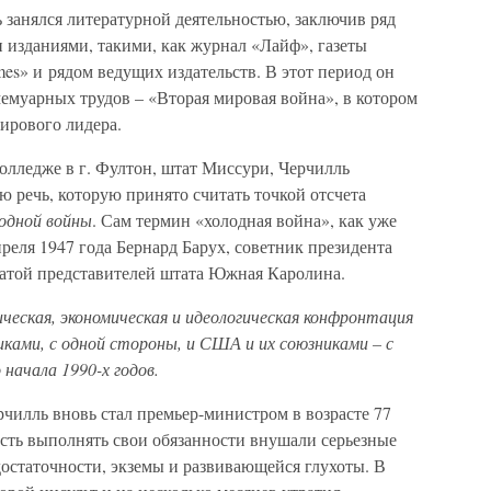
 занялся литературной деятельностью, заключив ряд
 изданиями, такими, как журнал «Лайф», газеты
es» и рядом ведущих издательств. В этот период он
мемуарных трудов – «Вторая мировая война», в котором
ирового лидера.
колледже в г. Фултон, штат Миссури, Черчилль
 речь, которую принято считать точкой отсчета
одной войны
. Сам термин «холодная война», как уже
реля 1947 года Бернард Барух, советник президента
атой представителей штата Южная Каролина.
ическая, экономическая и идеологическая конфронтация
ками, с одной стороны, и США и их союзниками – с
 начала 1990-х годов.
рчилль вновь стал премьер-министром в возрасте 77
ность выполнять свои обязанности внушали серьезные
достаточности, экземы и развивающейся глухоты. В