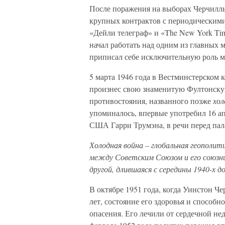
После поражения на выборах Черчилль
крупных контрактов с периодическими
«Дейли телеграф» и «The New York Tim
начал работать над одним из главных 
приписал себе исключительную роль м
5 марта 1946 года в Вестминстерском 
произнес свою знаменитую Фултонскую
противостояния, названного позже
хол
упоминалось, впервые употребил 16 ап
США Гарри Трумэна, в речи перед пал
Холодная война – глобальная геополит
между Советским Союзом и его союзни
другой, длившаяся с середины 1940-х до
В октябре 1951 года, когда Уинстон Че
лет, состояние его здоровья и способ
опасения. Его лечили от сердечной не