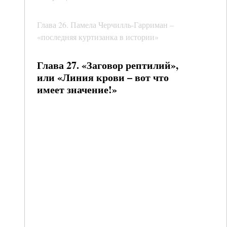
Глава 26. Памела Черчилль-Гарриман –
«последняя куртизанка в истории»
Глава 27. «Заговор рептилий»,
или «Линия крови – вот что
имеет значение!»