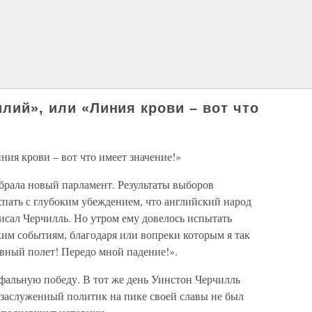
илий», или «Линия крови – вот что
ния крови – вот что имеет значение!»
брала новый парламент. Результаты выборов
спать с глубоким убеждением, что английский народ
исал Черчилль. Но утром ему довелось испытать
им событиям, благодаря или вопреки которым я так
вный полет! Передо мной падение!».
фальную победу. В тот же день Уинстон Черчилль
н заслуженный политик на пике своей славы не был