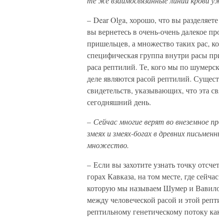
те же взаимосвязанные линии крови 
– Dear Olga, хорошо, что вы разделяете
вы вернетесь в очень-очень далекое п
пришельцев, а множество таких рас, к
специфическая группа внутри расы при
раса рептилий. Те, кого мы по шумер
деле являются расой рептилий. Сущес
свидетельств, указывающих, что эта св
сегодняшний день.
– Сейчас многие верят во внеземное п
змеях и змеях-богах в древних письме
множество.
– Если вы захотите узнать точку отсче
горах Кавказа, на том месте, где сейча
которую мы называем Шумер и Вавило
между человеческой расой и этой репт
рептильному генетическому потоку ка