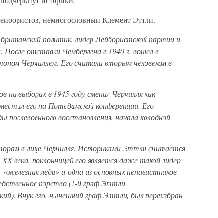
 подчеркнут историки.
лейбористов, немногословный Клемент Эттли.
британский политик, лидер Лейбористской партии и
 После отставки Чемберлена в 1940 г. вошел в
стоном Черчиллем. Его считали вторым человеком в
в на выборах в 1945 году сменил Черчилля как
местил его на Потсдамской конференции. Его
ы послевоенного восстановления, начала холодной
ваторам в лице Черчилля. Историками Эттли считается
XX века, поклонницей его является даже такой лидер
 «железная леди» и одна из основных ненавистников
ледственное пэрство (1-й граф Эттли
ий). Внук его, нынешний граф Эттли, был переизбран