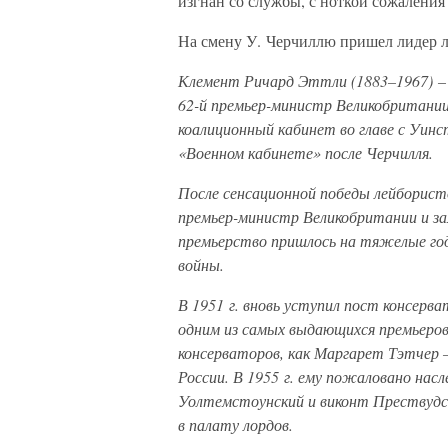
изгнан со службы, с ноткой сожаления
На смену У. Черчиллю пришел лидер 
Клемент Ричард Эттли (1883–1967) – 
62-й премьер-министр Великобритании.
коалиционный кабинет во главе с Уин
«Военном кабинете» после Черчилля.
После сенсационной победы лейбористо
премьер-министр Великобритании и за
премьерство пришлось на тяжелые год
войны.
В 1951 г. вновь уступил пост консер
одним из самых выдающихся премьеров 
консерваторов, как Маргарет Тэтчер –
России. В 1955 г. ему пожаловано нас
Уолтемстоунский и виконт Прествудск
в палату лордов.