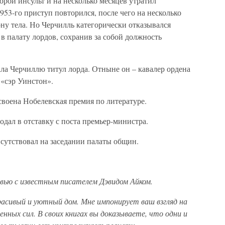
орой инсульт и на несколько месяцев утратил
953-го приступ повторился, после чего на несколько
ну тела. Но Черчилль категорически отказывался
 в палату лордов, сохранив за собой должность
ала Черчиллю титул лорда. Отныне он – кавалер ордена
 «сэр Уинстон».
своена Нобелевская премия по литературе.
одал в отставку с поста премьер-министра.
исутствовал на заседании палаты общин.
вью с известным писателем Дэвидом Айком.
 красивый и уютный дом. Мне импонирует ваш взгляд на
нных сил. В своих книгах вы доказываете, что одни и