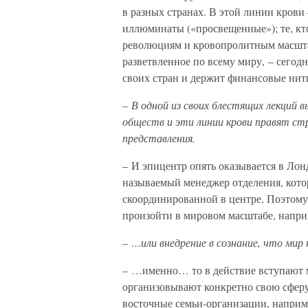
в разных странах. В этой линии крови 
иллюминаты («просвещенные»); те, кто
революциям и кровопролитным масшта
разветвленное по всему миру, – сегод
своих стран и держит финансовые нит
– В одной из своих блестящих лекций 
обществ и эти линии крови правят ст
представления.
– И эпицентр опять оказывается в Лонд
называемый менеджер отделения, кото
скоординированной в центре. Поэтому
произойти в мировом масштабе, напр
– …или внедрение в сознание, что ми
– …именно… то в действие вступают м
организовывают конкретно свою сферу
восточные семьи-организации, напри