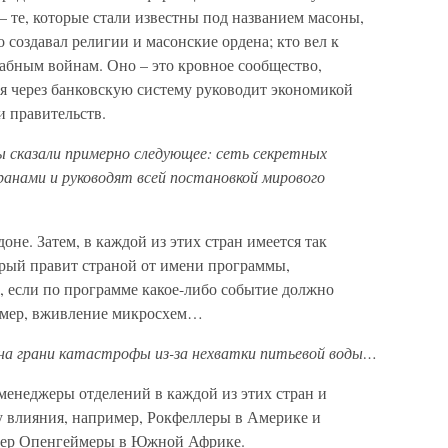
– те, которые стали известны под названием масоны,
 создавал религии и масонские ордена; кто вел к
бным войнам. Оно – это кровное сообщество,
ня через банковскую систему руководит экономикой
и правительств.
вы сказали примерно следующее: сеть секретных
ранами и руководят всей постановкой мирового
оне. Затем, в каждой из этих стран имеется так
рый правит страной от имени программы,
, если по программе какое-либо событие должно
имер, вживление микросхем…
р на грани катастрофы из-за нехватки питьевой воды…
енеджеры отделений в каждой из этих стран и
 влияния, например, Рокфеллеры в Америке и
мер Опенгеймеры в Южной Африке.