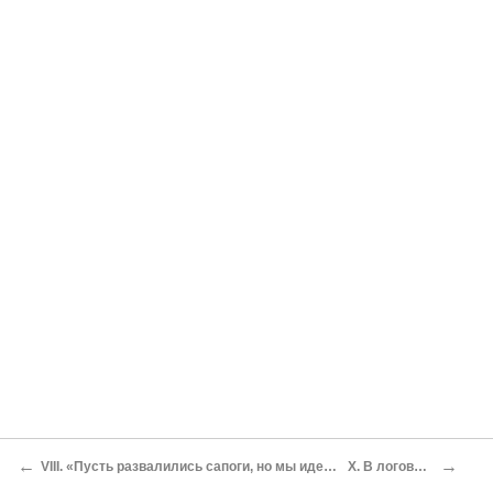
←
→
VIII. «Пусть развалились сапоги, но мы идем вперед…»[25]
X. В логове врага