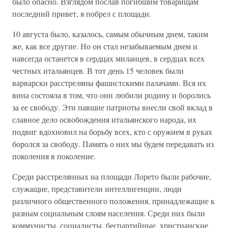
было опасно. Взглядом послав погибшим товарищам
последний привет, я побрел с площади.
10 августа было, казалось, самым обычным днем, таким
же, как все другие. Но он стал незабываемым днем и
навсегда останется в сердцах миланцев, в сердцах всех
честных итальянцев. В тот день 15 человек были
варварски расстреляны фашистскими палачами. Вся их
вина состояла в том, что они любили родину и боролись
за ее свободу. Эти павшие патриоты внесли свой вклад в
славное дело освобождения итальянского народа, их
подвиг вдохновил на борьбу всех, кто с оружием в руках
боролся за свободу. Память о них мы будем передавать из
поколения в поколение.
Среди расстрелянных на площади Лорето были рабочие,
служащие, представители интеллигенции, люди
различного общественного положения, принадлежащие к
разным социальным слоям населения. Среди них были
коммунисты, социалисты, беспартийные, христианские