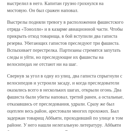
выстрелил в него. Капитан грузно грохнулся на
мостовую. Он был сражен наповал.
Выстрелы подняли тревогу в расположении фашистского
отряда «Тонолли» и в казарме авиационной части. Чтобы
прикрыть отход товарища, в бой вступили два гаписта
резерва. Убегающих гапистов преследуют три фашиста.
Вспыхивает перестрелка. Партизаны стремятся запутать
следы и уйти, но преследующие их фашисты на
велосипедах не отстают ни на шаг.
Свернув за угол в одну из улиц, два гаписта спрыгнули с
велосипедов и устроили засаду, и когда преследователи
оказались всего в нескольких шагах, открыли огонь. Два
фашиста были убиты наповал, третий ранен, а остальные,
отказавшись от преследования, удрали. Сразу же был
оцеплен весь район, арестовали многих прохожих. Был
задержан товарищ Аббьяти, проходивший по улице в том
районе. У него нашли нелегальную литературу. Аббьяти