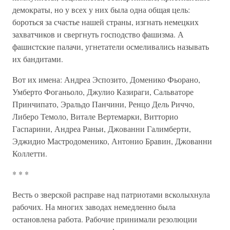
демократы, но у всех у них была одна общая цель:
бороться за счастье нашей страны, изгнать немецких
захватчиков и свергнуть господство фашизма. А
фашистские палачи, угнетатели осмеливались называть
их бандитами.
Вот их имена: Андреа Эспозито, Доменико Фьорано,
Умберто Фоганьоло, Джулио Казираги, Сальваторе
Принчипато, Эральдо Панчини, Ренцо Дель Риччо,
Либеро Темоло, Витале Вертемарки, Витторио
Гаспарини, Андреа Раньи, Джованни Галимберти,
Эджидио Мастродоменико, Антонио Бравин, Джованни
Коллетти.
* * *
Весть о зверской расправе над патриотами всколыхнула
рабочих. На многих заводах немедленно была
остановлена работа. Рабочие принимали резолюции