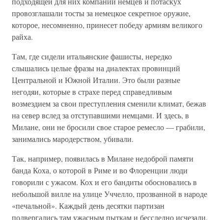
подходящей для них компании немцев и потаскух
провозглашали тосты за немецкое секретное оружие,
которое, несомненно, принесет победу армиям великого
райха.
Там, где сидели итальянские фашисты, нередко
слышались целые фразы на диалектах провинций
Центральной и Южной Италии. Это были разные
негодяи, которые в страхе перед справедливым
возмездием за свои преступления сменили климат, бежав
на север вслед за отступавшими немцами. И здесь, в
Милане, они не бросили свое старое ремесло — грабили,
занимались мародерством, убивали.
Так, например, появилась в Милане недоброй памяти
банда Коха, о которой в Риме и во Флоренции люди
говорили с ужасом. Кох и его бандиты обосновались в
небольшой вилле на улице Уччелло, прозванной в народе
«печальной». Каждый день десятки партизан
подвергались там ужасным пыткам и бесследно исчезали.