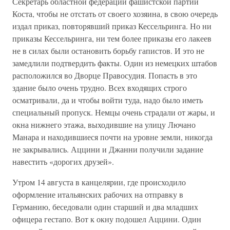
Секретарь областной федерации фашистской партии
Коста, чтобы не отстать от своего хозяина, в свою очередь
издал приказ, повторявший приказ Кессельринга. Но ни
приказы Кессельринга, ни тем более приказы его лакеев
не в силах были остановить борьбу гапистов. И это не
замедлили подтвердить факты. Один из немецких штабов
расположился во Дворце Правосудия. Попасть в это
здание было очень трудно. Всех входящих строго
осматривали, да и чтобы войти туда, надо было иметь
специальный пропуск. Немцы очень страдали от жары, и
окна нижнего этажа, выходившие на улицу Лючано
Манара и находившиеся почти на уровне земли, никогда
не закрывались. Аццини и Джанни получили задание
навестить «дорогих друзей».
Утром 14 августа в канцелярии, где происходило
оформление итальянских рабочих на отправку в
Германию, беседовали один старший и два младших
офицера гестапо. Вот к окну подошел Аццини. Один