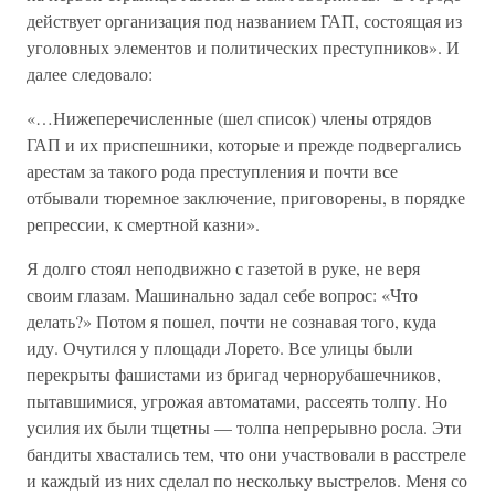
действует организация под названием ГАП, состоящая из
уголовных элементов и политических преступников». И
далее следовало:
«…Нижеперечисленные (шел список) члены отрядов
ГАП и их приспешники, которые и прежде подвергались
арестам за такого рода преступления и почти все
отбывали тюремное заключение, приговорены, в порядке
репрессии, к смертной казни».
Я долго стоял неподвижно с газетой в руке, не веря
своим глазам. Машинально задал себе вопрос: «Что
делать?» Потом я пошел, почти не сознавая того, куда
иду. Очутился у площади Лорето. Все улицы были
перекрыты фашистами из бригад чернорубашечников,
пытавшимися, угрожая автоматами, рассеять толпу. Но
усилия их были тщетны — толпа непрерывно росла. Эти
бандиты хвастались тем, что они участвовали в расстреле
и каждый из них сделал по нескольку выстрелов. Меня со