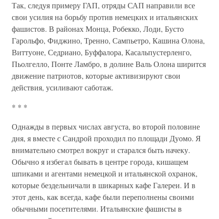
Так, следуя примеру ГАП, отряды САП направили все
свои усилия на борьбу против немецких и итальянских
фашистов. В районах Монца, Робекко, Лоди, Бусто
Гарольфо, Фиджино, Тренно, Сампьетро, Кашина Олона,
Виттуоне, Седриано, Буффалора, Касальпустерленго,
Пьолгелло, Понте Ламбро, в долине Валь Олона ширится
движение патриотов, которые активизируют свои
действия, усиливают саботаж.
* * *
Однажды в первых числах августа, во второй половине
дня, я вместе с Сандрой проходил по площади Дуомо. Я
внимательно смотрел вокруг и старался быть начеку.
Обычно я избегал бывать в центре города, кишащем
шпиками и агентами немецкой и итальянской охранок,
которые бездельничали в шикарных кафе Галереи. И в
этот день, как всегда, кафе были переполнены своими
обычными посетителями. Итальянские фашисты в