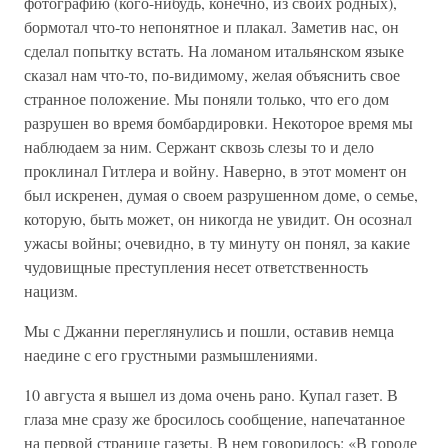
фотографию (кого-нибудь, конечно, из своих родных),
бормотал что-то непонятное и плакал. Заметив нас, он
сделал попытку встать. На ломаном итальянском языке
сказал нам что-то, по-видимому, желая объяснить свое
странное положение. Мы поняли только, что его дом
разрушен во время бомбардировки. Некоторое время мы
наблюдаем за ним. Сержант сквозь слезы то и дело
проклинал Гитлера и войну. Наверно, в этот момент он
был искренен, думая о своем разрушенном доме, о семье,
которую, быть может, он никогда не увидит. Он осознал
ужасы войны; очевидно, в ту минуту он понял, за какие
чудовищные преступления несет ответственность
нацизм.
Мы с Джанни переглянулись и пошли, оставив немца
наедине с его грустными размышлениями.
10 августа я вышел из дома очень рано. Купал газет. В
глаза мне сразу же бросилось сообщение, напечатанное
на первой странице газеты. В нем говорилось: «В городе