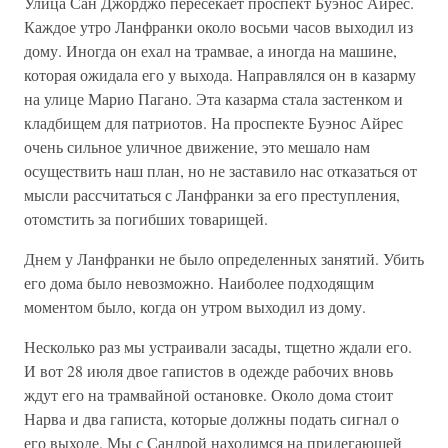
Улица Сан Джорджо пересекает проспект Буэнос Айрес.
Каждое утро Ланфранки около восьми часов выходил из
дому. Иногда он ехал на трамвае, а иногда на машине,
которая ожидала его у выхода. Направлялся он в казарму
на улице Марио Пагано. Эта казарма стала застенком и
кладбищем для патриотов. На проспекте Буэнос Айрес
очень сильное уличное движение, это мешало нам
осуществить наш план, но не заставило нас отказаться от
мысли рассчитаться с Ланфранки за его преступления,
отомстить за погибших товарищей.
Днем у Ланфранки не было определенных занятий. Убить
его дома было невозможно. Наиболее подходящим
моментом было, когда он утром выходил из дому.
Несколько раз мы устраивали засады, тщетно ждали его.
И вот 28 июля двое гапистов в одежде рабочих вновь
ждут его на трамвайной остановке. Около дома стоит
Нарва и два гаписта, которые должны подать сигнал о
его выходе. Мы с Сандрой находимся на прилегающей