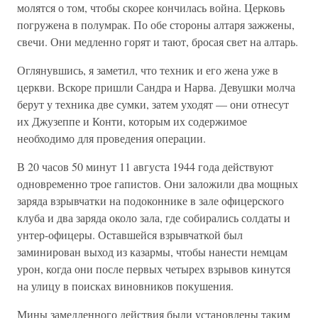
молятся о том, чтобы скорее кончилась война. Церковь
погружена в полумрак. По обе стороны алтаря зажжены,
свечи. Они медленно горят и тают, бросая свет на алтарь.
Оглянувшись, я заметил, что техник и его жена уже в
церкви. Вскоре пришли Сандра и Нарва. Девушки молча
берут у техника две сумки, затем уходят — они отнесут
их Джузеппе и Конти, которым их содержимое
необходимо для проведения операции.
В 20 часов 50 минут 11 августа 1944 года действуют
одновременно трое гапистов. Они заложили два мощных
заряда взрывчатки на подоконнике в зале офицерского
клуба и два заряда около зала, где собирались солдаты и
унтер-офицеры. Оставшейся взрывчаткой был
заминирован выход из казармы, чтобы нанести немцам
урон, когда они после первых четырех взрывов кинутся
на улицу в поисках виновников покушения.
Мины замедленного действия были установлены таким