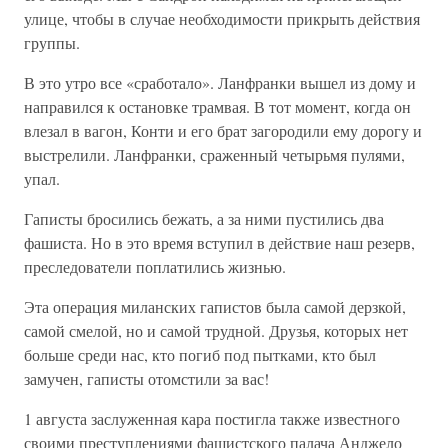
улице, чтобы в случае необходимости прикрыть действия
группы.
В это утро все «сработало». Ланфранки вышел из дому и
направился к остановке трамвая. В тот момент, когда он
влезал в вагон, Конти и его брат загородили ему дорогу и
выстрелили. Ланфранки, сраженный четырьмя пулями,
упал.
Гаписты бросились бежать, а за ними пустились два
фашиста. Но в это время вступил в действие наш резерв,
преследователи поплатились жизнью.
Эта операция миланских гапистов была самой дерзкой,
самой смелой, но и самой трудной. Друзья, которых нет
больше среди нас, кто погиб под пытками, кто был
замучен, гаписты отомстили за вас!
1 августа заслуженная кара постигла также известного
своими преступлениями фашистского палача Анджело