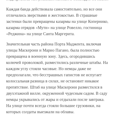
Каждая банда действовала самостоятельно, но все они
отличались зверствами и жестокостью. В страшные
застенки были превращены казармы на улице Копернико,
казарма отрядов «Мути» на улице Ровелло, гостиница
«Реджина» на улице Санта Маргерита.
Значительная часть района Порта Маджента, включая
улицы Маскерони и Марио Пагано, была полностью
превращена в военную зону. Здесь, огородившись
колючей проволокой, разместились различные штабы. На
каждом углу стояли часовые. Но немцы даже не
предполагали, что бесстрашных гапистов не испугает
колоссальная разница в силах, не остановит никакое
препятствие. Штаб на улице Маскерони разместился в
двухэтажной вилле, окруженной чудесным садом. В саду
немцы укрывались от жары и отдыхали после завтрака.
На улице почти всегда стояли большие грузовики, на
которых солдаты выезжали на облавы.