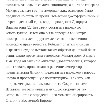
писалась отнюдь не самими японцами, а в штабе генерала
Макартура. Там группе американских офицеров было
предписано стать на время «томасами джефферсонами» и
в трехнедельный срок, ко дню рождения Джорджа
Вашингтона (22 февраля), составить японскую
конституцию. Затем она была передана министру
иностранных дел и другим деятелям послевоенного
японского правительства. Робкие попытки японцев
выразить неудовольствие таким образом действий были
решительно пресечены генералом Макартуром. 5 марта
1946 года он заявил о «чувстве удовлетворения, которое
испытывает, провозглашая решение императора и
правительства Японии предоставить японскому народу
новую и просвещенную конституцию». Так что, как
видим, методы, использовавшиеся Соединенными
Штатами, не отличались в лучшую сторону от тех,
которыми стал с определенного момента оперировать
Сталин в Восточной Европе.