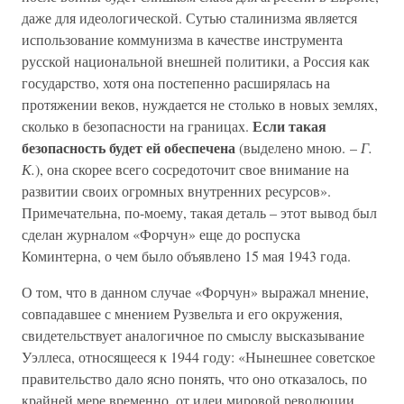
даже для идеологической. Сутью сталинизма является
использование коммунизма в качестве инструмента
русской национальной внешней политики, а Россия как
государство, хотя она постепенно расширялась на
протяжении веков, нуждается не столько в новых землях,
Если такая
сколько в безопасности на границах.
безопасность будет ей обеспечена
(выделено мною. –
Г.
К.
), она скорее всего сосредоточит свое внимание на
развитии своих огромных внутренних ресурсов».
Примечательна, по-моему, такая деталь – этот вывод был
сделан журналом «Форчун» еще до роспуска
Коминтерна, о чем было объявлено 15 мая 1943 года.
О том, что в данном случае «Форчун» выражал мнение,
совпадавшее с мнением Рузвельта и его окружения,
свидетельствует аналогичное по смыслу высказывание
Уэллеса, относящееся к 1944 году: «Нынешнее советское
правительство дало ясно понять, что оно отказалось, по
крайней мере временно, от идеи мировой революции…