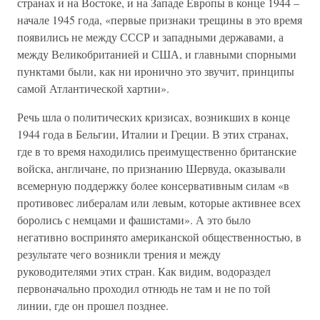
странах и на Востоке, и на Западе Европы в конце 1944 –
начале 1945 года, «первые признаки трещины в это время
появились не между СССР и западными державами, а
между Великобританией и США, и главными спорными
пунктами были, как ни иронично это звучит, принципы
самой Атлантической хартии».
Речь шла о политических кризисах, возникших в конце
1944 года в Бельгии, Италии и Греции. В этих странах,
где в то время находились преимущественно британские
войска, англичане, по признанию Шервуда, оказывали
всемерную поддержку более консервативным силам «в
противовес либералам или левым, которые активнее всех
боролись с немцами и фашистами». А это было
негативно воспринято американской общественностью, в
результате чего возникли трения и между
руководителями этих стран. Как видим, водораздел
первоначально проходил отнюдь не там и не по той
линии, где он прошел позднее.