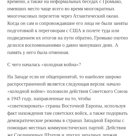
времени, а также на неформальных беседах с Громыко,
имевших место чаще всего во время многократных
многочасовых перелетов через Атлантический океан.
Когда он сам и сопровождавшие его лица не были заняты
подготовкой к переговорам с США в полете туда или
подведением их итогов на пути обратно, Громыко охотно
делился воспоминаниями о давно минувших днях. А
память у него была отменная.
С чего началась «холодная война»?
На Западе если не общепринятой, то наиболее широко
распространенной является следующая версия: начало
«холодной войне» положили действия Советского Союза
в 1945 году, направленные на то, чтобы
«советизировать» страны Восточной Европы, используя
факт нахождения там советских войск, а также подорвать
демократические режимы в странах Западной Европы с
помощью местных коммунистических партий. Действия
же Соединенных Штатов и других западных держав