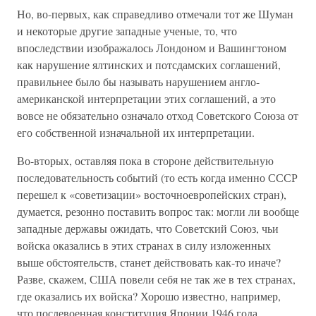
Но, во-первых, как справедливо отмечали тот же Шуман
и некоторые другие западные ученые, то, что
впоследствии изображалось Лондоном и Вашингтоном
как нарушение ялтинских и потсдамских соглашений,
правильнее было бы называть нарушением англо-
американской интерпретации этих соглашений, а это
вовсе не обязательно означало отход Советского Союза от
его собственной изначальной их интерпретации.
Во-вторых, оставляя пока в стороне действительную
последовательность событий (то есть когда именно СССР
перешел к «советизации» восточноевропейских стран),
думается, резонно поставить вопрос так: могли ли вообще
западные державы ожидать, что Советский Союз, чьи
войска оказались в этих странах в силу изложенных
выше обстоятельств, станет действовать как-то иначе?
Разве, скажем, США повели себя не так же в тех странах,
где оказались их войска? Хорошо известно, например,
что послевоенная конституция Японии 1946 года