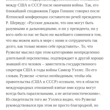
между США и СССР после окончания войны. Так, его
ближайший сподвижник Гарри Гопкинс говорил после
Ялтинской конференции составителю речей президента
Р. Шервуду: «Русские доказали, что они могут быть
разумными и дальновидными, и ни у президента, ни у
кого-либо из нас не было ни малейшего сомнения в том,
что мы можем жить в мире с ними и сотрудничать так
долго, как только можно себе представить». То, что
Рузвельт мыслил при этом категориями неопределенно
длительной перспективы, подтверждает и другой хорошо
знавший его человек – заместитель государственного
секретаря США в годы войны Самнэр Уэллес. По его
словам, Рузвельт «считал необходимым, чтобы оба
правительства (США и СССР) осознали, что в области
международных отношений взятые ими курсы могут
всегда быть параллельными, а не антагонистическими».
Из свидетельств того же Уэллеса видно, что Рузвельт
руководствовался при этом не просто благородной, но