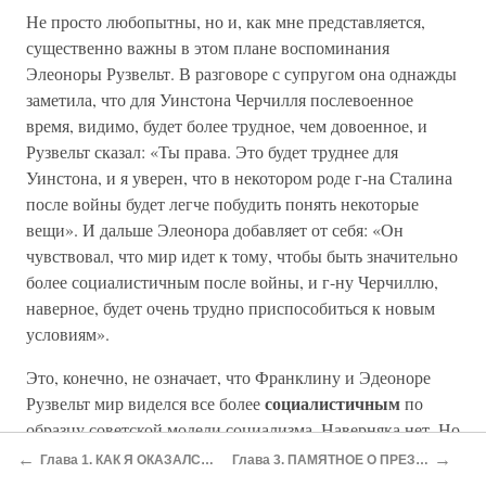
Не просто любопытны, но и, как мне представляется,
существенно важны в этом плане воспоминания
Элеоноры Рузвельт. В разговоре с супругом она однажды
заметила, что для Уинстона Черчилля послевоенное
время, видимо, будет более трудное, чем довоенное, и
Рузвельт сказал: «Ты права. Это будет труднее для
Уинстона, и я уверен, что в некотором роде г-на Сталина
после войны будет легче побудить понять некоторые
вещи». И дальше Элеонора добавляет от себя: «Он
чувствовал, что мир идет к тому, чтобы быть значительно
более социалистичным после войны, и г-ну Черчиллю,
наверное, будет очень трудно приспособиться к новым
условиям».
Это, конечно, не означает, что Франклину и Эдеоноре
социалистичным
Рузвельт мир виделся все более
по
образцу советской модели социализма. Наверняка нет. Но
приведенный выше обмен репликами между ними
←
→
Глава 1. КАК Я ОКАЗАЛСЯ НА «ХОЛОДНОЙ ВОЙНЕ»
Глава 3. ПАМЯТНОЕ О ПРЕЗИДЕНТСТВЕ ЭЙЗЕНХАУЭРА
подтверждает, что расхождения, возникавшие на том