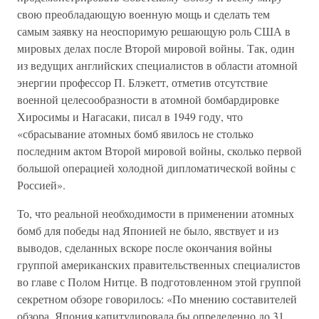
свою преобладающую военную мощь и сделать тем
самым заявку на неоспоримую решающую роль США в
мировых делах после Второй мировой войны. Так, один
из ведущих английских специалистов в области атомной
энергии профессор П. Блэкетт, отметив отсутствие
военной целесообразности в атомной бомбардировке
Хиросимы и Нагасаки, писал в 1949 году, что
«сбрасывание атомных бомб явилось не столько
последним актом Второй мировой войны, сколько первой
большой операцией холодной дипломатической войны с
Россией».
То, что реальной необходимости в применении атомных
бомб для победы над Японией не было, явствует и из
выводов, сделанных вскоре после окончания войны
группой американских правительственных специалистов
во главе с Полом Нитце. В подготовленном этой группой
секретном обзоре говорилось: «По мнению составителей
обзора, Япония капитулировала бы определенно до 31