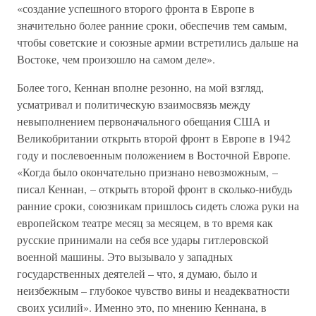
«создание успешного второго фронта в Европе в
значительно более ранние сроки, обеспечив тем самым,
чтобы советские и союзные армии встретились дальше на
Востоке, чем произошло на самом деле».
Более того, Кеннан вполне резонно, на мой взгляд,
усматривал и политическую взаимосвязь между
невыполнением первоначального обещания США и
Великобритании открыть второй фронт в Европе в 1942
году и послевоенным положением в Восточной Европе.
«Когда было окончательно признано невозможным, –
писал Кеннан, – открыть второй фронт в сколько-нибудь
ранние сроки, союзникам пришлось сидеть сложа руки на
европейском театре месяц за месяцем, в то время как
русские принимали на себя все удары гитлеровской
военной машины. Это вызывало у западных
государственных деятелей – что, я думаю, было и
неизбежным – глубокое чувство вины и неадекватности
своих усилий». Именно это, по мнению Кеннана, в