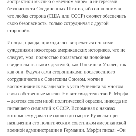
абстрактной мыслью о «вечном мире», а интересами
безопасности Соединенных Штатов, ибо он «понимал,
что любая сторона (США или СССР) сможет обеспечить
свою безопасность, только сотрудничая с другой
стороной».
Иногда, правда, приходилось встречаться с такими
суждениями некоторых американских историков, что не
следует, мол, полностью полагаться на подобные
свидетельства таких деятелей, как Гопкинс и Уэллес, так
как они, будучи сами сторонниками послевоенного
сотрудничества с Советским Союзом, могли в
воспоминаниях вкладывать в уста Рузвельта во многом
свои собственные мысли. Но вот свидетельство Р. Мэрфи
– деятеля совсем иной политической окраски, никогда не
питавшего симпатий к СССР. Вспоминая о наказах,
которые ему давал незадолго до смерти Рузвельт при
назначении его политическим советником американской
военной администрации в Германии, Мэрфи писал: «Он