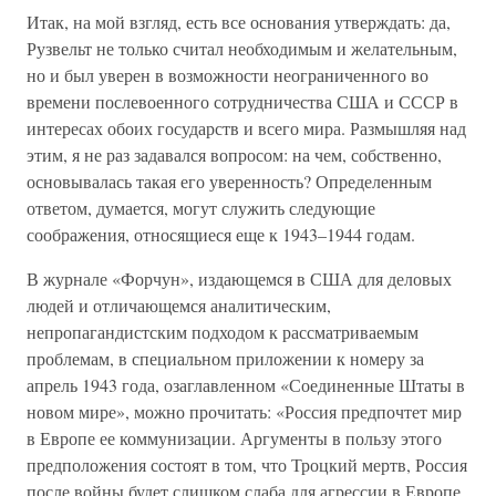
Итак, на мой взгляд, есть все основания утверждать: да,
Рузвельт не только считал необходимым и желательным,
но и был уверен в возможности неограниченного во
времени послевоенного сотрудничества США и СССР в
интересах обоих государств и всего мира. Размышляя над
этим, я не раз задавался вопросом: на чем, собственно,
основывалась такая его уверенность? Определенным
ответом, думается, могут служить следующие
соображения, относящиеся еще к 1943–1944 годам.
В журнале «Форчун», издающемся в США для деловых
людей и отличающемся аналитическим,
непропагандистским подходом к рассматриваемым
проблемам, в специальном приложении к номеру за
апрель 1943 года, озаглавленном «Соединенные Штаты в
новом мире», можно прочитать: «Россия предпочтет мир
в Европе ее коммунизации. Аргументы в пользу этого
предположения состоят в том, что Троцкий мертв, Россия
после войны будет слишком слаба для агрессии в Европе,