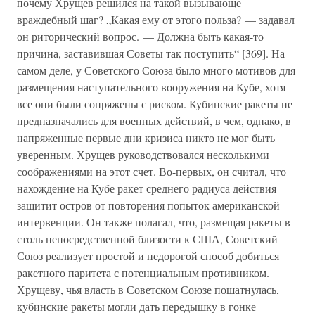
почему Хрущев решился на такой вызывающе
враждебный шаг? „Какая ему от этого польза? — задавал
он риторический вопрос. — Должна быть какая-то
причина, заставившая Советы так поступить“ [369]. На
самом деле, у Советского Союза было много мотивов для
размещения наступательного вооружения на Кубе, хотя
все они были сопряжены с риском. Кубинские ракеты не
предназначались для военных действий, в чем, однако, в
напряженные первые дни кризиса никто не мог быть
уверенным. Хрущев руководствовался несколькими
соображениями на этот счет. Во-первых, он считал, что
нахождение на Кубе ракет среднего радиуса действия
защитит остров от повторения попыток американской
интервенции. Он также полагал, что, размещая ракеты в
столь непосредственной близости к США, Советский
Союз реализует простой и недорогой способ добиться
ракетного паритета с потенциальным противником.
Хрущеву, чья власть в Советском Союзе пошатнулась,
кубинские ракеты могли дать передышку в гонке