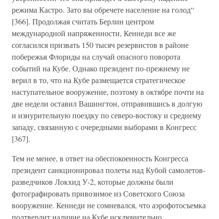
режима Кастро. Зато вы обречете население на голод“
[366]. Продолжая считать Берлин центром
международной напряженности, Кеннеди все же
согласился призвать 150 тысяч резервистов в районе
побережья Флориды на случай опасного поворота
событий на Кубе. Однако президент по-прежнему не
верил в то, что на Кубе размещается стратегическое
наступательное вооружение, поэтому в октябре почти на
две недели оставил Вашингтон, отправившись в долгую
и изнурительную поездку по северо-востоку и среднему
западу, связанную с очередными выборами в Конгресс
[367].
Тем не менее, в ответ на обеспокоенность Конгресса
президент санкционировал полеты над Кубой самолетов-
разведчиков Локхид У-2, которые должны были
фотографировать привозимое из Советского Союза
вооружение. Кеннеди не сомневался, что аэрофотосъемка
подтвердит наличие на Кубе исключительно