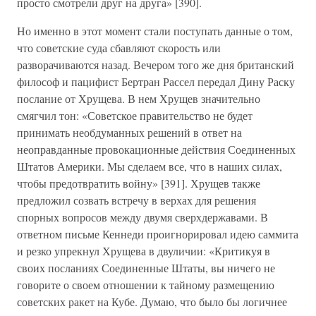
просто смотрели друг на друга» [390].
Но именно в этот момент стали поступать данные о том,
что советские суда сбавляют скорость или
разворачиваются назад. Вечером того же дня британский
философ и пацифист Бертран Рассел передал Дину Раску
послание от Хрущева. В нем Хрущев значительно
смягчил тон: «Советское правительство не будет
принимать необдуманных решений в ответ на
неоправданные провокационные действия Соединенных
Штатов Америки. Мы сделаем все, что в наших силах,
чтобы предотвратить войну» [391]. Хрущев также
предложил созвать встречу в верхах для решения
спорных вопросов между двумя сверхдержавами. В
ответном письме Кеннеди проигнорировал идею саммита
и резко упрекнул Хрущева в двуличии: «Критикуя в
своих посланиях Соединенные Штаты, вы ничего не
говорите о своем отношении к тайному размещению
советских ракет на Кубе. Думаю, что было бы логичнее