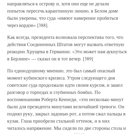
направляться к острову и, хотя они еще не делали
попыток пересечь карантинную линию, в Белом доме
были уверены, что суда «имеют намерение пробиться
через кордон» [388].
Как всегда, президента волновала перспектива того, что
действия Соединенных Штатов могут вызвать ответную
реакцию Хрущева в Германии. «Это может нам аукнуться
в Берлине» — сказал он в тот вечер. [389]
По единодушному мнению, это был самый опасный
момент кубинского кризиса. Утром следующего дня
советские суда продолжали идти своим курсом, и зашел
разговор о торпедах и глубинных бомбах. По
воспоминаниям Роберта Кеннеди, «эти несколько минут
были для президента минутами величайшей тревоги. Он
поднял руку, закрыл ладонью рот, а потом сжал пальцы в
кулак. Глаза приобрели стальной оттенок, и в них
читалось напряжение. Мы сидели по две стороны стола и