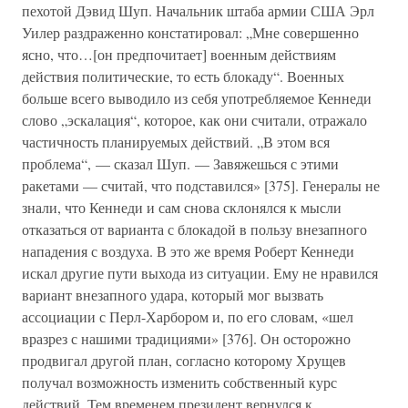
пехотой Дэвид Шуп. Начальник штаба армии США Эрл
Уилер раздраженно констатировал: „Мне совершенно
ясно, что…[он предпочитает] военным действиям
действия политические, то есть блокаду“. Военных
больше всего выводило из себя употребляемое Кеннеди
слово „эскалация“, которое, как они считали, отражало
частичность планируемых действий. „В этом вся
проблема“, — сказал Шуп. — Завяжешься с этими
ракетами — считай, что подставился» [375]. Генералы не
знали, что Кеннеди и сам снова склонялся к мысли
отказаться от варианта с блокадой в пользу внезапного
нападения с воздуха. В это же время Роберт Кеннеди
искал другие пути выхода из ситуации. Ему не нравился
вариант внезапного удара, который мог вызвать
ассоциации с Перл-Харбором и, по его словам, «шел
вразрез с нашими традициями» [376]. Он осторожно
продвигал другой план, согласно которому Хрущев
получал возможность изменить собственный курс
действий. Тем временем президент вернулся к