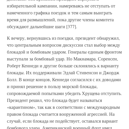
избирательной кампании, намереваясь не отступать от
намеченного графика поездок и тем самым выиграть
время для размышлений, пока другие члены комитета
обсуждают дальнейшие шаги [377].
К вечеру, вернувшись из поездки, президент обнаружил,
что центральным вопросом дискуссии стал выбор между
блокадой и бомбовым ударом. Генералы единым фронтом
выступали за бомбовый удар. Но Макнамара, Соренсен,
Роберт Кеннеди и другие больше склонялись к варианту
блокады. Их поддерживали Эдлай Стивенсон и Джордж
Болл. В конце концов, Кеннеди согласился с их доводами
и принял решение в пользу морской блокады,
сопровождаемой попытками убедить Хрущева отступить.
Президент решил, что блокада будет называться
«карантином», так как в соответствии с международным
правом блокада считается вооруженной агрессией. На
случай, если блокада не подействует, оставался вариант
бомбового удара. Американский военный флот имел