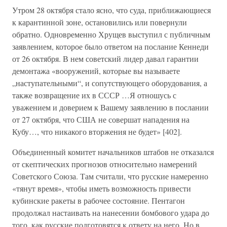
Утром 28 октября стало ясно, что суда, приближающиеся
к карантинной зоне, остановились или повернули
обратно. Одновременно Хрущев выступил с публичным
заявлением, которое было ответом на послание Кеннеди
от 26 октября. В нем советский лидер давал гарантии
демонтажа «вооружений, которые вы называете
„наступательными“, и сопутствующего оборудования, а
также возвращение их в СССР …Я отношусь с
уважением и доверием к Вашему заявлению в послании
от 27 октября, что США не совершат нападения на
Кубу…, что никакого вторжения не будет» [402].
Объединенный комитет начальников штабов не отказался
от скептических прогнозов относительно намерений
Советского Союза. Там считали, что русские намеренно
«тянут время», чтобы иметь возможность привести
кубинские ракеты в рабочее состояние. Пентагон
продолжал настаивать на нанесении бомбового удара до
того, как русские подготовятся к ответу на него. Но в