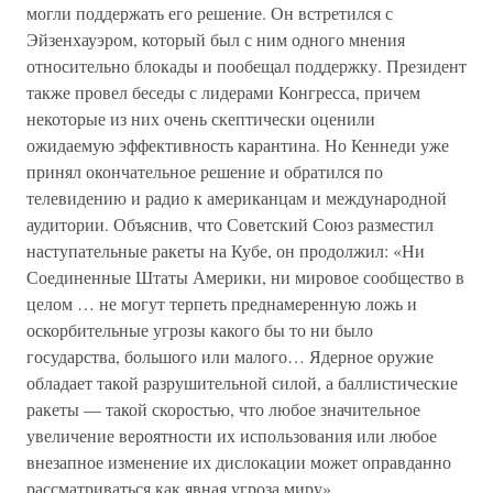
могли поддержать его решение. Он встретился с
Эйзенхауэром, который был с ним одного мнения
относительно блокады и пообещал поддержку. Президент
также провел беседы с лидерами Конгресса, причем
некоторые из них очень скептически оценили
ожидаемую эффективность карантина. Но Кеннеди уже
принял окончательное решение и обратился по
телевидению и радио к американцам и международной
аудитории. Объяснив, что Советский Союз разместил
наступательные ракеты на Кубе, он продолжил: «Ни
Соединенные Штаты Америки, ни мировое сообщество в
целом … не могут терпеть преднамеренную ложь и
оскорбительные угрозы какого бы то ни было
государства, большого или малого… Ядерное оружие
обладает такой разрушительной силой, а баллистические
ракеты — такой скоростью, что любое значительное
увеличение вероятности их использования или любое
внезапное изменение их дислокации может оправданно
рассматриваться как явная угроза миру».