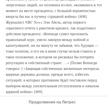
энергичных людей, но половина из них, оказавшись в тот
момент на месте президента, с большой вероятностью
ввергла бы нас в пучину страшной войны» [408].
Журналист
NBC News
Эли Абель, автор первого
серьезного отчета о ракетном кризисе, так подытожил
действия президента: «Кеннеди сумел проложить
правильный курс, умело лавируя между войной и
капитуляцией, ни на минуту не забывая, что Хрущев —
тоже политик, и его ни в коем случае нельзя ставить в
такое положение, в котором он рисковал бы потерять
репутацию в собственный стране. …» [Позже Кеннеди
говорил: ] «Защищая собственные жизненные интересы,
ядерные державы должны, прежде всего, избегать
ситуаций, в которых противник будет поставлен перед
выбором между унизительным отступлением и началом
ядерной войны» [409].
Долгое время никто не сомневался в правильности этой
Продолжение на Литрес
точки зрения. Но через десять лет после смерти Кеннеди