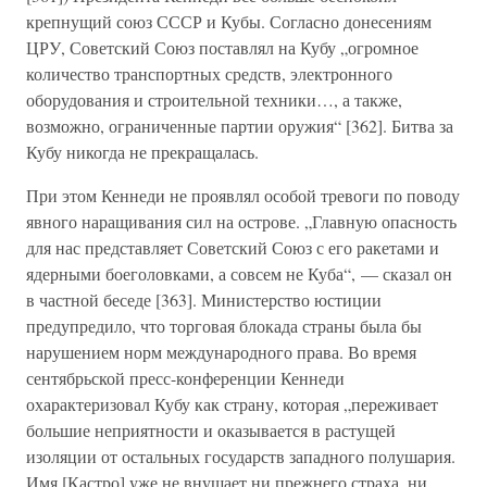
крепнущий союз СССР и Кубы. Согласно донесениям
ЦРУ, Советский Союз поставлял на Кубу „огромное
количество транспортных средств, электронного
оборудования и строительной техники…, а также,
возможно, ограниченные партии оружия“ [362]. Битва за
Кубу никогда не прекращалась.
При этом Кеннеди не проявлял особой тревоги по поводу
явного наращивания сил на острове. „Главную опасность
для нас представляет Советский Союз с его ракетами и
ядерными боеголовками, а совсем не Куба“, — сказал он
в частной беседе [363]. Министерство юстиции
предупредило, что торговая блокада страны была бы
нарушением норм международного права. Во время
сентябрьской пресс-конференции Кеннеди
охарактеризовал Кубу как страну, которая „переживает
большие неприятности и оказывается в растущей
изоляции от остальных государств западного полушария.
Имя [Кастро] уже не внушает ни прежнего страха, ни