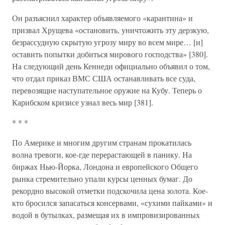
Он разъяснил характер объявляемого «карантина» и
призвал Хрущева «остановить, уничтожить эту дерзкую,
безрассудную скрытую угрозу миру во всем мире… [и]
оставить попытки добиться мирового господства» [380].
На следующий день Кеннеди официально объявил о том,
что отдал приказ ВМС США останавливать все суда,
перевозящие наступательное оружие на Кубу. Теперь о
Карибском кризисе узнал весь мир [381].
* * *
По Америке и многим другим странам прокатилась
волна тревоги, кое-где перерастающей в панику. На
биржах Нью-Йорка, Лондона и европейского Общего
рынка стремительно упали курсы ценных бумаг. До
рекордно высокой отметки подскочила цена золота. Кое-
кто бросился запасаться консервами, «сухими пайками» и
водой в бутылках, размещая их в импровизированных