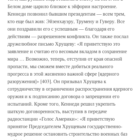
Белом доме царило близкое к эйфории настроение.
Кеннеди позвонил бывшим президентам — всем трем,
кто еще был жив: Эйзенхауэру, Трумену и Гуверу. Все
они поздравили его с успешным — благодаря его
действиям — разрешением конфликта. Он также послал
дружелюбное письмо Хрущеву: «Я приветствую это
заявление и считаю его весомым вкладом в сохранение
мира … Возможно, теперь, отступив от края опасной
пропасти, мы сможем вместе добиться реального
прогресса в этой жизненно важной сфере [ядерного
разоружения]» [403]. Он призывал Хрущева к
сотрудничеству в ограничении распространения ядерного
оружия и к подписанию договора о запрещении его
испытаний. Кроме того, Кеннеди решил укрепить
шаткую договоренность, выступив в передаче
радиостанции «Голос Америки»: «Я приветствую
принятое Председателем Хрущевым государственно-
мудрое решение остановить строительство военных баз