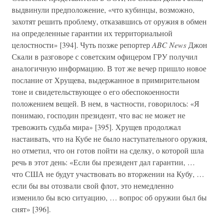
выдвинули предположение, «что кубинцы, возможно,
захотят решить проблему, отказавшись от оружия в обмен
на определенные гарантии их территориальной
целостности» [394]. Чуть позже репортер
ABC News
Джон
Скали в разговоре с советским офицером ГРУ получил
аналогичную информацию. В тот же вечер пришло новое
послание от Хрущева, выдержанное в примирительном
тоне и свидетельствующее о его обеспокоенности
положением вещей. В нем, в частности, говорилось: «Я
понимаю, господин президент, что вас не может не
тревожить судьба мира» [395]. Хрущев продолжал
настаивать, что на Кубе не было наступательного оружия,
но отметил, что он готов пойти на сделку, о которой шла
речь в этот день: «Если бы президент дал гарантии, …
что США не будут участвовать во вторжении на Кубу, …
если бы вы отозвали свой флот, это немедленно
изменило бы всю ситуацию, … вопрос об оружии был бы
снят» [396].