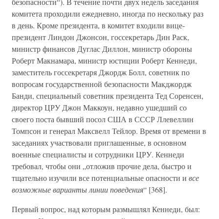
безопасности“). В течение почти двух недель заседания
комитета проходили ежедневно, иногда по нескольку раз
в день. Кроме президента, в комитет входили вице-
президент Линдон Джонсон, госсекретарь Дин Раск,
министр финансов Дуглас Диллон, министр обороны
Роберт Макнамара, министр юстиции Роберт Кеннеди,
заместитель госсекретаря Джордж Болл, советник по
вопросам государственной безопасности Макджордж
Банди, специальный советник президента Тед Соренсен,
директор ЦРУ Джон Маккоун, недавно ушедший со
своего поста бывший посол США в СССР Ллевеллин
Томпсон и генерал Максвелл Тейлор. Время от времени в
заседаниях участвовали приглашенные, в основном
военные специалисты и сотрудники ЦРУ. Кеннеди
требовал, чтобы они „отложив прочие дела, быстро и
тщательно изучили все потенциальные опасности и
все
возможные варианты линии поведения
“ [368].
Первый вопрос, над которым размышлял Кеннеди, был: