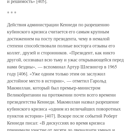
и решимость» [405].
* * *
Действия администрации Кеннеди по разрешению
кубинского кризиса считается его самым крупным
достижением на посту президента, чему в немалой
степени способствовали полные восторга отзывы его
коллег, друзей и сторонников. «Президент, как никто
другой, осознавал всю тьму и ужас открывающейся перед
нами бездны», — вспоминал Артур Шлезингер в 1965
году [406]. «Уже одним только этим он заслужил
достойное место в истории», — отметил Гарольд
Макмиллан, который был премьер-министром
Великобритании на протяжении почти всего времени
президентства Кеннеди. Макмиллан назвал разрешение
кубинского кризиса «одним из величайших поворотных
пунктов истории» [407]. Вскоре после событий Роберт
Кеннеди писал: «В дискуссиях во время кризиса
принимали участие от десяти до двенадцати умных и