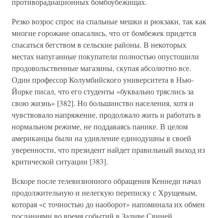
противорадиационных бомбоубежищах.
Резко возрос спрос на спальные мешки и рюкзаки, так как
многие горожане опасались, что от бомбежек придется
спасаться бегством в сельские районы. В некоторых
местах напуганные покупатели полностью опустошили
продовольственные магазины, скупая абсолютно все.
Один профессор Колумбийского университета в Нью-
Йорке писал, что его студенты «буквально тряслись за
свою жизнь» [382]. Но большинство населения, хотя и
чувствовало напряжение, продолжало жить и работать в
нормальном режиме, не поддаваясь панике. В целом
американцы были на удивление единодушны в своей
уверенности, что президент найдет правильный выход из
критической ситуации [383].
Вскоре после телевизионного обращения Кеннеди начал
продолжительную и нелегкую переписку с Хрущевым,
которая «с точностью до наоборот» напоминала их обмен
посланиями во время событий в Заливе Свиней.