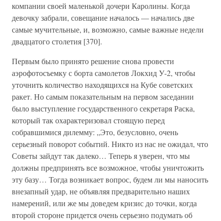
компании своей маленькой дочери Каролины. Когда
девочку забрали, совещание началось — начались две
самые мучительные, и, возможно, самые важные недели
двадцатого столетия [370].
Первым было принято решение снова провести
аэрофотосъемку с борта самолетов Локхид У-2, чтобы
уточнить количество находящихся на Кубе советских
ракет. Но самым показательным на первом заседании
было выступление государственного секретаря Раска,
который так охарактеризовал стоящую перед
собравшимися дилемму: „Это, безусловно, очень
серьезный поворот событий. Никто из нас не ожидал, что
Советы зайдут так далеко… Теперь я уверен, что мы
должны предпринять все возможное, чтобы уничтожить
эту базу… Тогда возникает вопрос, будем ли мы наносить
внезапный удар, не объявляя предварительно наших
намерений, или же мы доведем кризис до точки, когда
второй стороне придется очень серьезно подумать об