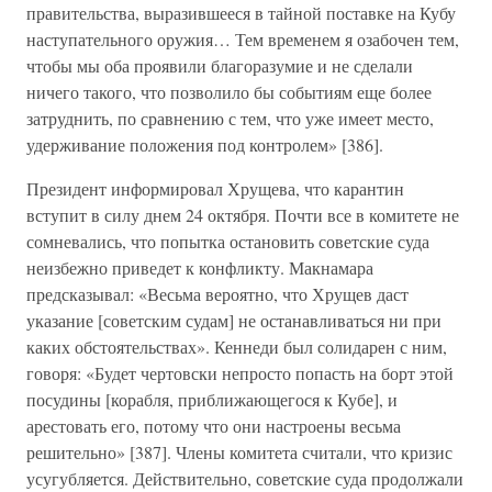
правительства, выразившееся в тайной поставке на Кубу
наступательного оружия… Тем временем я озабочен тем,
чтобы мы оба проявили благоразумие и не сделали
ничего такого, что позволило бы событиям еще более
затруднить, по сравнению с тем, что уже имеет место,
удерживание положения под контролем» [386].
Президент информировал Хрущева, что карантин
вступит в силу днем 24 октября. Почти все в комитете не
сомневались, что попытка остановить советские суда
неизбежно приведет к конфликту. Макнамара
предсказывал: «Весьма вероятно, что Хрущев даст
указание [советским судам] не останавливаться ни при
каких обстоятельствах». Кеннеди был солидарен с ним,
говоря: «Будет чертовски непросто попасть на борт этой
посудины [корабля, приближающегося к Кубе], и
арестовать его, потому что они настроены весьма
решительно» [387]. Члены комитета считали, что кризис
усугубляется. Действительно, советские суда продолжали