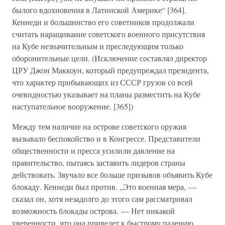
былого вдохновения в Латинской Америке“ [364].
Кеннеди и большинство его советников продолжали
считать наращивание советского военного присутствия
на Кубе незначительным и преследующим только
оборонительные цели. (Исключение составлял директор
ЦРУ Джон Маккоун, который предупреждал президента,
что характер прибывающих из СССР грузов со всей
очевидностью указывает на планы разместить на Кубе
наступательное вооружение. [365])
Между тем наличие на острове советского оружия
вызывало беспокойство и в Конгрессе. Представители
общественности и пресса усилили давление на
правительство, пытаясь заставить лидеров страны
действовать. Звучало все больше призывов объявить Кубе
блокаду. Кеннеди был против. „Это военная мера, —
сказал он, хотя незадолго до этого сам рассматривал
возможность блокады острова. — Нет никакой
уверенности, что она приведет к быстрому падению