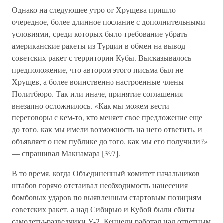
Однако на следующее утро от Хрущева пришло
очередное, более длинное послание с дополнительными
условиями, среди которых было требование убрать
американские ракеты из Турции в обмен на вывод
советских ракет с территории Кубы. Высказывалось
предположение, что автором этого письма был не
Хрущев, а более воинственно настроенные члены
Политбюро. Так или иначе, принятие соглашения
внезапно осложнилось. «Как мы можем вести
переговоры с кем-то, кто меняет свое предложение еще
до того, как мы имели возможность на него ответить, и
объявляет о нем публике до того, как мы его получили?»
— спрашивал Макнамара [397].
В то время, когда Объединенный комитет начальников
штабов горячо отстаивал необходимость нанесения
бомбовых ударов по выявленным стартовым позициям
советских ракет, а над Сибирью и Кубой были сбиты
самолеты-разведчики У-2, Кеннеди работал над ответным