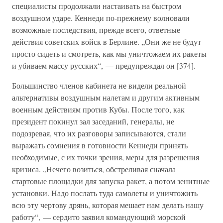
специалисты продолжали настаивать на быстром
воздушном ударе. Кеннеди по-прежнему волновали
возможные последствия, прежде всего, ответные
действия советских войск в Берлине. „Они же не будут
просто сидеть и смотреть, как мы уничтожаем их ракеты
и убиваем массу русских“, — предупреждал он [374].
Большинство членов кабинета не видели реальной
альтернативы воздушным налетам и другим активным
военным действиям против Кубы. После того, как
президент покинул зал заседаний, генералы, не
подозревая, что их разговоры записываются, стали
выражать сомнения в готовности Кеннеди принять
необходимые, с их точки зрения, меры для разрешения
кризиса. „Нечего возиться, обстреливая сначала
стартовые площадки для запуска ракет, а потом зенитные
установки. Надо послать туда самолеты и уничтожить
всю эту чертову дрянь, которая мешает нам делать нашу
работу“, — сердито заявил командующий морской