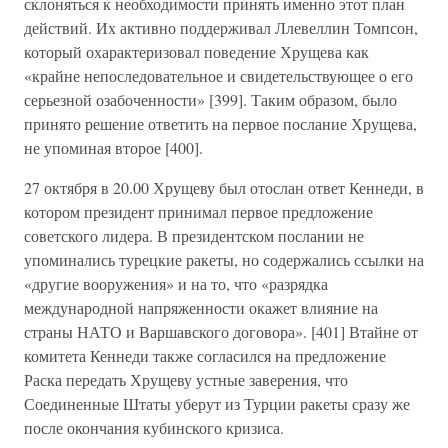
склоняться к необходимости принять именно этот план
действий. Их активно поддерживал Ллевеллин Томпсон,
который охарактеризовал поведение Хрущева как
«крайне непоследовательное и свидетельствующее о его
серьезной озабоченности» [399]. Таким образом, было
принято решение ответить на первое послание Хрущева,
не упоминая второе [400].
27 октября в 20.00 Хрущеву был отослан ответ Кеннеди, в
котором президент принимал первое предложение
советского лидера. В президентском послании не
упоминались турецкие ракеты, но содержались ссылки на
«другие вооружения» и на то, что «разрядка
международной напряженности окажет влияние на
страны НАТО и Варшавского договора». [401] Втайне от
комитета Кеннеди также согласился на предложение
Раска передать Хрущеву устные заверения, что
Соединенные Штаты уберут из Турции ракеты сразу же
после окончания кубинского кризиса.