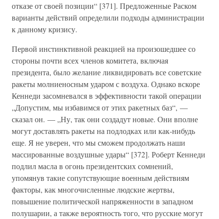
отказе от своей позиции“ [371]. Предложенные Раском
варианты действий определили подходы администрации
к данному кризису.
Первой инстинктивной реакцией на произошедшее со
стороны почти всех членов комитета, включая
президента, было желание ликвидировать все советские
ракеты молниеносным ударом с воздуха. Однако вскоре
Кеннеди засомневался в эффективности такой операции
„Допустим, мы избавимся от этих ракетных баз“, —
сказал он. — „Ну, так они создадут новые. Они вполне
могут доставлять ракеты на подлодках или как-нибудь
еще. Я не уверен, что мы сможем продолжать наши
массированные воздушные удары“ [372]. Роберт Кеннеди
подлил масла в огонь президентских сомнений,
упомянув такие сопутствующие военным действиям
факторы, как многочисленные людские жертвы,
повышение политической напряженности в западном
полушарии, а также вероятность того, что русские могут