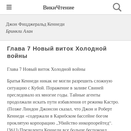
ВикиЧтение
Джон Фицджеральд Кеннеди
Бринкли Алан
Глава 7 Новый виток Холодной
войны
Глава 7 Новый виток Холодной войны
Братья Кеннеди никак не могли разрешить сложную
ситуацию с Кубой. Поражение в заливе Свиней
преследовало их многие годы. Тайные агенты
продолжали искать пути избавления от режима Кастро.
(Позже Линдон Джонсон сказал, что Джон и Роберт
Кеннеди «содержали в Карибском бассейне богом
проклятую корпорацию „Убийство инкорпорейтед“.
[361]) Президента Кеннеди все больше беспокоил