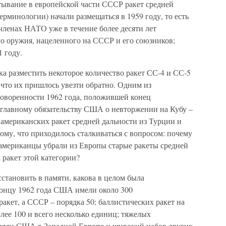
тывание в европейской части СССР ракет средней
ерминологии) начали размещаться в 1959 году, то есть
 членах НАТО уже в течение более десяти лет
го оружия, нацеленного на СССР и его союзников;
1 году.
а разместить некоторое количество ракет СС-4 и СС-5
, что их пришлось увезти обратно. Одним из
говоренности 1962 года, положившей конец
 главному обязательству США о невторжении на Кубу –
американских ракет средней дальности из Турции и
ому, что приходилось сталкиваться с вопросом: почему
да американцы убрали из Европы старые ракеты средней
х ракет этой категории?
сстановить в памяти, какова в целом была
 концу 1962 года США имели около 300
кет, а СССР – порядка 50; баллистических ракет на
лее 100 и всего несколько единиц; тяжелых
аняли США в Западной Европе и широкий набор других