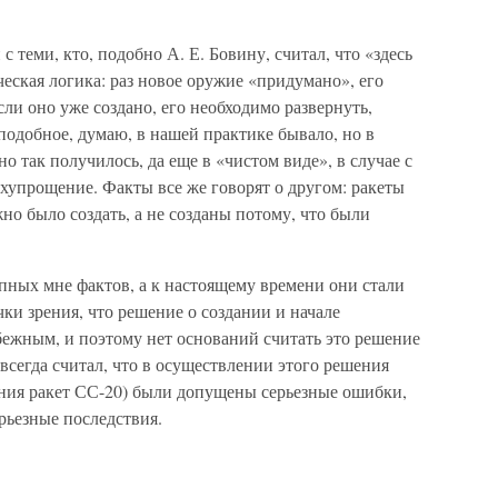
 с теми, кто, подобно А. Е. Бовину, считал, что «здесь
ческая логика: раз новое оружие «придумано», его
если оно уже создано, его необходимо развернуть,
подобное, думаю, в нашей практике бывало, но в
но так получилось, да еще в «чистом виде», в случае с
рхупрощение. Факты все же говорят о другом: ракеты
о было создать, а не созданы потому, что были
упных мне фактов, а к настоящему времени они стали
и зрения, что решение о создании и начале
бежным, и поэтому нет оснований считать это решение
 всегда считал, что в осуществлении этого решения
ания ракет СС-20) были допущены серьезные ошибки,
ерьезные последствия.