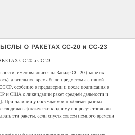
МЫСЛЫ О РАКЕТАХ СС-20 и СС-23
АКЕТАХ СС-20 и СС-23
льности, именовавшиеся на Западе СС-20 (наше их
ось), длительное время были предметом активной
в СССР, особенно в преддверии и после подписания в
СР и США о ликвидации ракет средней дальности и
). При наличии у обсуждаемой проблемы разных
ге сводилась фактически к одному вопросу: стоило ли
ывать эти ракеты, если спустя совсем немного времени
ая себя особыми размышлениями, спешили сделать