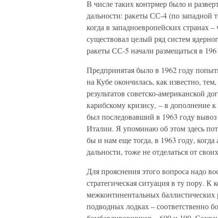
В числе таких контрмер было и развер
дальности: ракеты СС-4 (по западной т
когда в западноевропейских странах –
существовал целый ряд систем ядерно
ракеты СС-5 начали размещаться в 196
Предпринятая было в 1962 году попытк
на Кубе окончилась, как известно, тем
результатов советско-американской до
карибскому кризису, – в дополнение к
был последовавший в 1963 году вывоз 
Италии. Я упоминаю об этом здесь пот
бы и нам еще тогда, в 1963 году, ког
дальности, тоже не отделаться от свои
Для прояснения этого вопроса надо во
стратегическая ситуация в ту пору. К
межконтинентальных баллистических ра
подводных лодках – соответственно бо
бомбардировщиков – 600 и 190. Сохр