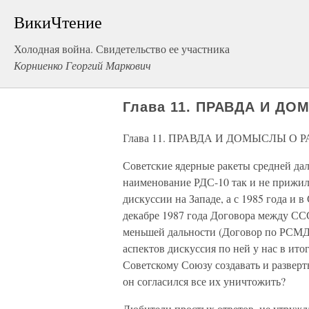
ВикиЧтение
Холодная война. Свидетельство ее участника
Корниенко Георгий Маркович
Глава 11. ПРАВДА И ДО
Глава 11. ПРАВДА И ДОМЫСЛЫ О Р
Советские ядерные ракеты средней да
наименование РДС-10 так и не прижил
дискуссии на Западе, а с 1985 года и 
декабре 1987 года Договора между СС
меньшей дальности (Договор по РСМД
аспектов дискуссия по ней у нас в ито
Советскому Союзу создавать и разверт
он согласился все их уничтожить?
Любители простых ответов, не утружд