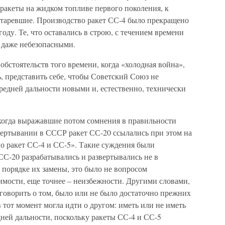
 ракеты на жидком топливе первого поколения, к
устаревшие. Производство ракет СС-4 было прекращено
 году. Те, что оставались в строю, с течением времени
 даже небезопасными.
обстоятельств того времени, когда «холодная война»,
сь, представить себе, чтобы Советский Союз не
средней дальности новыми и, естественно, технически
когда выражавшие потом сомнения в правильности
вертывании в СССР ракет СС-20 ссылались при этом на
чно ракет СС-4 и СС-5». Такие суждения были
С-20 разрабатывались и развертывались не в
в порядке их замены, это было не вопросом
имости, еще точнее – неизбежности. Другими словами,
говорить о том, было или не было достаточно прежних
в тот момент могла идти о другом: иметь или не иметь
ней дальности, поскольку ракеты СС-4 и СС-5