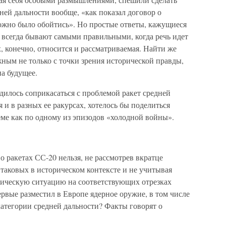
ней дальности вообще, «как показал договор о
можно было обойтись». Но простые ответы, кажущиеся
 всегда бывают самыми правильными, когда речь идет
, конечно, относится и рассматриваемая. Найти же
ным не только с точки зрения исторической правды,
на будущее.
дилось соприкасаться с проблемой ракет средней
я и в разных ее ракурсах, хотелось бы поделиться
ме как по одному из эпизодов «холодной войны».
о ракетах СС-20 нельзя, не рассмотрев вкратце
 таковых в историческом контексте и не учитывая
гическую ситуацию на соответствующих отрезках
ервые разместил в Европе ядерное оружие, в том числе
 категории средней дальности? Факты говорят о