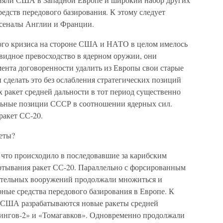
едств передового базирования. К этому следует
рсеналы Англии и Франции.
ого кризиса на стороне США и НАТО в целом имелось
видное превосходство в ядерном оружии, они
емента договоренности удалить из Европы свои старые
сделать это без ослабления стратегических позиций
ракет средней дальности в тот период существенно
ильные позиции СССР в соотношении ядерных сил.
ракет СС-20.
еты?
, что происходило в последовавшие за карибским
ертывания ракет СС-20. Параллельно с форсированным
ательных вооружений продолжали множиться и
ные средства передового базирования в Европе. К
 в США разрабатываются новые ракеты средней
ингов-2» и «Томагавков». Одновременно продолжали