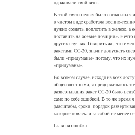
«доживали свой век».
В этой связи нельзя было согласиться и
в чистом виде сработала военно-техни
нужно создать, воплотить в железо, а 
поставить на боевые позиции». Нечто 
других случаях. Говорить же, что имен
ракетами СС-20, значит допускать све
были «придуманы» потому, что их нужн
«придуманы».
Во всяком случае, исходя из всех дост
общеизвестными, я придерживаюсь точк
развертывания ракет СС-20 было неиз
само по себе ошибкой. В то же время я
(масштабы, сроки, порядок развертыв
которые повлекли за собой не менее с
Главная ошибка