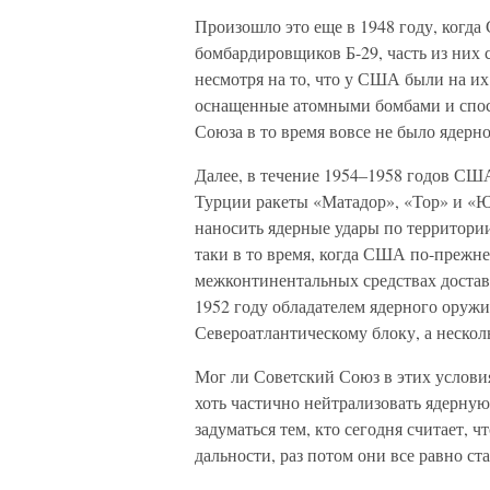
Произошло это еще в 1948 году, когд
бомбардировщиков Б-29, часть из них 
несмотря на то, что у США были на и
оснащенные атомными бомбами и спос
Союза в то время вовсе не было ядерн
Далее, в течение 1954–1958 годов СШ
Турции ракеты «Матадор», «Тор» и «Ю
наносить ядерные удары по территории
таки в то время, когда США по-прежн
межконтинентальных средствах доставк
1952 году обладателем ядерного оруж
Североатлантическому блоку, а несколь
Мог ли Советский Союз в этих услови
хоть частично нейтрализовать ядерну
задуматься тем, кто сегодня считает, 
дальности, раз потом они все равно ст