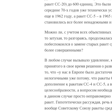
ракет СС-20) до 600 единиц. Это были
середине 70-х годов уже технически 
еще в 1962 году, а ракет СС-5 – в 1965
становились все более ненадежными и
Можно ли, с учетом всех объективных 
то затухая, то разгораясь, продолжала
побеспокоился о замене старых ракет 
более совершенными?
В любом случае вызывало удивление, 
принятого в свое время решения о раз
то, что «у нас в Европе было достато
нелогичными уже потому, что ракеты С
дополнение к ракетам СС-4 и СС-5, а 
целесообразности, а вопросом необход
в данном случае просто неправомерно 
ракет. Гипотетически рассуждая, речь 
вообще Советскому Союзу ракеты сред