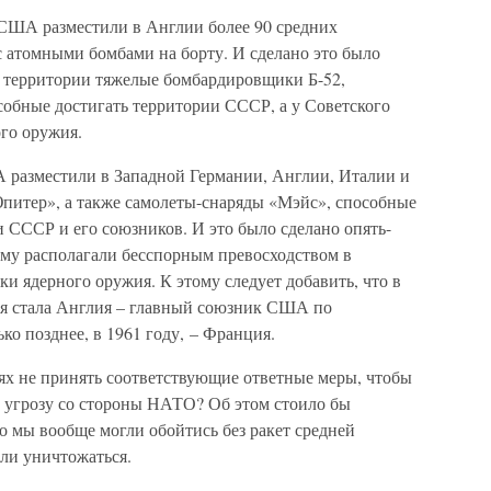
а США разместили в Англии более 90 средних
с атомными бомбами на борту. И сделано это было
х территории тяжелые бомбардировщики Б-52,
обные достигать территории СССР, а у Советского
ого оружия.
А разместили в Западной Германии, Англии, Италии и
питер», а также самолеты-снаряды «Мэйс», способные
 СССР и его союзников. И это было сделано опять-
ему располагали бесспорным превосходством в
и ядерного оружия. К этому следует добавить, что в
ия стала Англия – главный союзник США по
ко позднее, в 1961 году, – Франция.
ях не принять соответствующие ответные меры, чтобы
ю угрозу со стороны НАТО? Об этом стоило бы
что мы вообще могли обойтись без ракет средней
али уничтожаться.