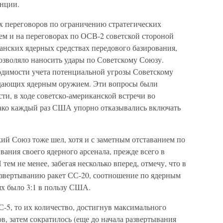
анции.
их переговоров по ограничению стратегических
тем и на переговорах по ОСВ-2 советской стороной
анских ядерных средствах передового базирования,
озволяло наносить удары по Советскому Союзу.
одимости учета потенциальной угрозы Советскому
ладающих ядерным оружием. Эти вопросы были
ти, в ходе советско-американской встречи во
нако каждый раз США упорно отказывались включать
кий Союз тоже шел, хотя и с заметным отставанием по
ания своего ядерного арсенала, прежде всего в
тем не менее, забегая несколько вперед, отмечу, что в
развертыванию ракет СС-20, соотношение по ядерным
ях было 3:1 в пользу США.
С-5, то их количество, достигнув максимального
ов, затем сократилось (еще до начала развертывания