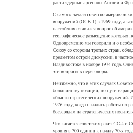
расти ядерные арсеналы Англии и Фр
С самого начала советско-американск
вооружений (ОСВ-1) в 1969 году, а за
настойчиво ставился вопрос об америк
географическое размещение которых п
Одновременно мы говорили и о необх
Союзу со стороны третьих стран, об
предметом острой дискуссии, в частнос
Владивостоке в ноябре 1974 года. Од
эти вопросы в переговоры.
Неизбежно, что в этих случаях Советс
большинству позиций, по пути наращив
области стратегических вооружений. И 
1976 году, когда начались работы по 
боезарядам на стратегических носител
Что касается советских ракет СС-4 и С
уровня в 700 единиц к началу 70-х год