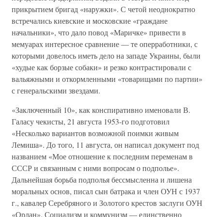
прикрытием бригад «наружки». С четой неоднократно
встречались киевские и московские «граждане
начальники», что дало повод «Маричке» привести в
мемуарах интересное сравнение — те оперработники, с
которыми довелось иметь дело на западе Украины, были
«худые как борзые собаки» и резко контрастировали с
вальяжными и откормленными «товарищами по партии»
с генеральскими звездами.
«Заключенный 10», как конспиративно именовали В.
Галасу чекисты, 21 августа 1953-го подготовил
«Несколько вариантов возможной поимки живым
Лемиша». До того, 11 августа, он написал документ под
названием «Мое отношение к последним переменам в
СССР и связанным с ними вопросам о подполье».
Дальнейшая борьба подполья бессмысленна и лишена
моральных основ, писал сын батрака и член ОУН с 1937
г., кавалер Серебряного и Золотого крестов заслуги ОУН
«Орлан». Социализм и коммунизм — единственно