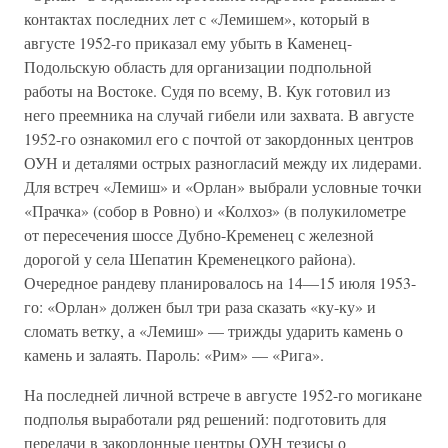
контактах последних лет с «Лемишем», который в
августе 1952-го приказал ему убыть в Каменец-
Подольскую область для организации подпольной
работы на Востоке. Судя по всему, В. Кук готовил из
него преемника на случай гибели или захвата. В августе
1952-го ознакомил его с почтой от закордонных центров
ОУН и деталями острых разногласий между их лидерами.
Для встреч «Лемиш» и «Орлан» выбрали условные точки
«Прачка» (собор в Ровно) и «Колхоз» (в полукилометре
от пересечения шоссе Дубно-Кременец с железной
дорогой у села Шепатин Кременецкого района).
Очередное рандеву планировалось на 14—15 июля 1953-
го: «Орлан» должен был три раза сказать «ку-ку» и
сломать ветку, а «Лемиш» — трижды ударить камень о
камень и залаять. Пароль: «Рим» — «Рига».
На последней личной встрече в августе 1952-го могикане
подполья выработали ряд решений: подготовить для
передачи в закордонные центры ОУН тезисы о