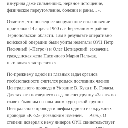
изнурила даже сильнейших, нервное истощение,
физическое переутомление, болезни и раны…».
Отметим, что последнее вооруженное столкновение
произошло 14 апреля 1960 г. в Бережанском районе
Тернопольской области. Там в результате оперативно-
войсковой операции были убиты нелегалы ОУН Петр
Пасичный («Петро») и Олег Цетнарский, захвачена
гражданская жена Пасичного Мария Пальчак,
пытавшаяся застрелиться.
По-прежнему одной из главных задач органов
госбезопасности считался розыск последних членов
Центрального провода в Украине В. Кука и В. Галасы.
Для захвата последнего создали спецгруппу «Закат» во
главе с бывшим начальником курьерской группы
Центрального провода и шефом одного из окружных
проводов «К-62» (псевдоним изменен. —
Авт
.). О
степени доверия к нему лидеров ОУН свидетельствует