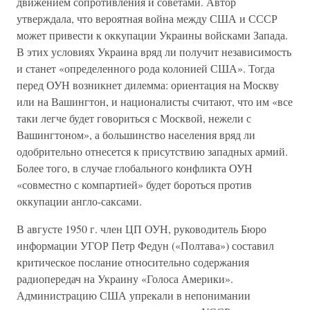
движением сопротивления и советами. Автор
утверждала, что вероятная война между США и СССР
может привести к оккупации Украины войсками Запада.
В этих условиях Украина вряд ли получит независимость
и станет «определенного рода колонией США». Тогда
перед ОУН возникнет дилемма: ориентация на Москву
или на Вашингтон, и националисты считают, что им «все
таки легче будет говориться с Москвой, нежели с
Вашингтоном», а большинство населения вряд ли
одобрительно отнесется к присутствию западных армий.
Более того, в случае глобального конфликта ОУН
«совместно с компартией» будет бороться против
оккупации англо-саксами.
В августе 1950 г. член ЦП ОУН, руководитель Бюро
информации УГОР Петр Федун («Полтава») составил
критическое послание относительно содержания
радиопередач на Украину «Голоса Америки».
Администрацию США упрекали в непонимании