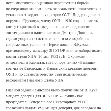
пессимистически оценивал перспективы борьбы,
подчеркивал оторванность от реальности политических
установок закордонных центров ОУН. Лидер подполья
поручил «Грузину», члену ОУН с 1930 года, написать
книгу с критикой взглядов основателя идеологии
«интегрального национализма» Дмитрия Донцова,
сделав упор на несостоятельности ксенофобии в
современных условиях. Перезимовав с В.Куком,
присвоившему эмиссару ЗП УГОР звание майора-полит-
воспитателя УПА, 26 мая 1952 г. В. Охримович
отправился в Карпаты, где по поручению «Лемиша»
возглавил Львовский и Карпатский краевые проводы
ОУН и по совместительству стал политическим
референтом Главного штаба УПА.
Главной задачей эмиссара было получение от В. Кука
мандата доверия для ЗП УГОР. «Лемиш» как
председатель Генерального Секретариата УГОР
согласился выдать ему мандат доверия, для передачи на