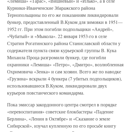
«Лемиша» «Тарас», «Вишневый» и «Илько», а в селе
Курники-Иванченские Збаражского района
Тернопольщины по его же показаниям ликвидировали
бункер, предоставленный В.Куком для зимовки в 1951—
1952 гг. При этом погибли подпольщики «Андрей»,
«Чубатый» и «Мыкола». 22 января 1953-го в селе
Стратин Рогатинского района Станиславской области у
содержателя пункта связи курьерской группы В. Кука
Михаила Проца разгромили бункер, где погибли
охранники «Лемиша» «Петро», «Дмитро», возлюбленная
Охримовича «Зенка» и сам хозяин. Всего же по наводке
«Грузина» вскрыли 4 бункера (7 убитых подпольщиков),
использовавшиеся В.Куком, ликвидировали двух
курьеров повстанческого командарма.
Пока эмиссар закордонного центра смотрел в порядке
«перевоспитания» советские блокбастеры «Падение
Берлина», «Ленин в Октябре» и «Сказание о земле
Сибирской», изучал купленную по его просьбе книгу