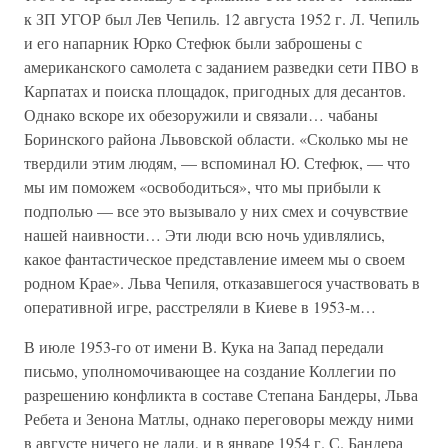
к ЗП УГОР был Лев Чепиль. 12 августа 1952 г. Л. Чепиль
и его напарник Юрко Стефюк были заброшены с
американского самолета с заданием разведки сети ПВО в
Карпатах и поиска площадок, пригодных для десантов.
Однако вскоре их обезоружили и связали… чабаны
Боринского района Львовской области. «Сколько мы не
твердили этим людям, — вспоминал Ю. Стефюк, — что
мы им поможем «освободиться», что мы прибыли к
подполью — все это вызывало у них смех и сочувствие
нашей наивности… Эти люди всю ночь удивлялись,
какое фантастическое представление имеем мы о своем
родном Крае». Льва Чепиля, отказавшегося участвовать в
оперативной игре, расстреляли в Киеве в 1953-м…
В июле 1953-го от имени В. Кука на Запад передали
письмо, уполномочивающее на создание Коллегии по
разрешению конфликта в составе Степана Бандеры, Льва
Ребета и Зенона Матлы, однако переговоры между ними
в августе ничего не дали, и в январе 1954 г. С. Бандера