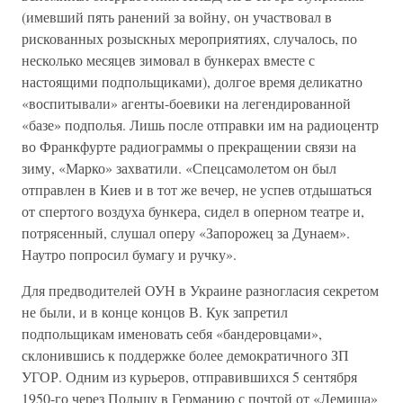
(имевший пять ранений за войну, он участвовал в
рискованных розыскных мероприятиях, случалось, по
несколько месяцев зимовал в бункерах вместе с
настоящими подпольщиками), долгое время деликатно
«воспитывали» агенты-боевики на легендированной
«базе» подполья. Лишь после отправки им на радиоцентр
во Франкфурте радиограммы о прекращении связи на
зиму, «Марко» захватили. «Спецсамолетом он был
отправлен в Киев и в тот же вечер, не успев отдышаться
от спертого воздуха бункера, сидел в оперном театре и,
потрясенный, слушал оперу «Запорожец за Дунаем».
Наутро попросил бумагу и ручку».
Для предводителей ОУН в Украине разногласия секретом
не были, и в конце концов В. Кук запретил
подпольщикам именовать себя «бандеровцами»,
склонившись к поддержке более демократичного ЗП
УГОР. Одним из курьеров, отправившихся 5 сентября
1950-го через Польшу в Германию с почтой от «Лемиша»