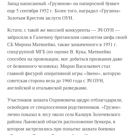
Запад написанный «Грузином» на папиросной бумаге
еще 5 сентября 1952 г. Более того, наградил «Грузина»
Золотым Крестом заслуги ОУН.
Кстати, с такой же миссией конкуренты — ЗЧ ОУН —
забросили в Галичину британским самолетом шефа своей
СБ Мирона Матвиейко, также захваченного в 1951 г.
спецгруппой МГБ (по оценке В. Кука, Матвиейко
способен на провокации, мог добиться признания даже
от безвинного человека). Мирон Васильевич стал
главной фигурой оперативной игры «Звено», которую
советская сторона вела до 1960 года с ЗЧ ОУН,
английской и итальянской разведками.
Участников захвата Охримовича щедро отблагодарили,
освободив от спецпоселения родственников. «Грузин»
лично показал в лесу около села Калшув Золочевского
района Львовской области расположение бункера, в
котором застрелились при попытке захвата боевики