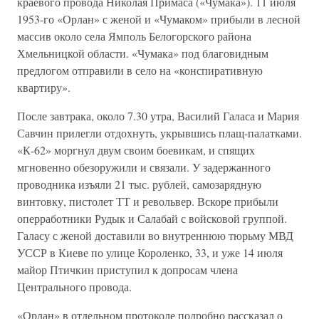
краевого провода Николая Примаса («Чумака»). 11 июля
1953-го «Орлан» с женой и «Чумаком» прибыли в лесной
массив около села Ямполь Белогорского района
Хмельницкой области. «Чумака» под благовидным
предлогом отправили в село на «конспиративную
квартиру».
После завтрака, около 7.30 утра, Василий Галаса и Мария
Савчин прилегли отдохнуть, укрывшись плащ-палатками.
«К-62» моргнул двум своим боевикам, и спящих
мгновенно обезоружили и связали. У задержанного
проводника изъяли 21 тыс. рублей, самозарядную
винтовку, пистолет ТТ и револьвер. Вскоре прибыли
оперработники Рудык и Салабай с войсковой группой.
Галасу с женой доставили во внутреннюю тюрьму МВД
УССР в Киеве по улице Короленко, 33, и уже 14 июля
майор Птичкин приступил к допросам члена
Центрального провода.
«Орлан» в отдельном протоколе подробно рассказал о