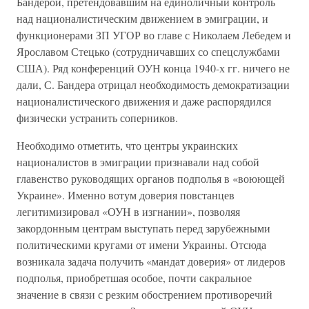
Бандерой, претендовавшим на единоличный контроль
над националистическим движением в эмиграции, и
функционерами ЗП УГОР во главе с Николаем Лебедем и
Ярославом Стецько (сотрудничавших со спецслужбами
США). Ряд конференций ОУН конца 1940-х гг. ничего не
дали, С. Бандера отрицал необходимость демократизации
националистического движения и даже распорядился
физически устранить соперников.
Необходимо отметить, что центры украинских
националистов в эмиграции признавали над собой
главенство руководящих органов подполья в «воюющей
Украине». Именно вотум доверия повстанцев
легитимизировал «ОУН в изгнании», позволяя
закордонным центрам выступать перед зарубежными
политическими кругами от имени Украины. Отсюда
возникала задача получить «мандат доверия» от лидеров
подполья, приобретшая особое, почти сакральное
значение в связи с резким обострением противоречий