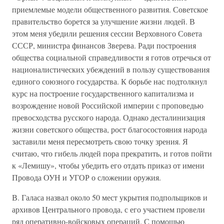
приемлемые модели общественного развития. Советское
правительство борется за улучшение жизни людей. В
этом меня убедили решения сессии Верховного Совета
СССР, министра финансов Зверева. Ради построения
общества социальной справедливости я готов отречься от
националистических убеждений в пользу существования
единого союзного государства. К борьбе нас подтолкнул
курс на построение государственного капитализма и
возрождение новой Российской империи с проповедью
превосходства русского народа. Однако десталинизация
жизни советского общества, рост благосостояния народа
заставили меня пересмотреть свою точку зрения. Я
считаю, что гибель людей пора прекратить, и готов пойти
к «Лемишу», чтобы убедить его отдать приказ от имени
Провода ОУН и УГОР о сложении оружия.
В. Галаса назвал около 50 мест укрытия подпольщиков и
архивов Центрального провода, с его участием провели
ряд оперативно-войсковых операций. С помощью