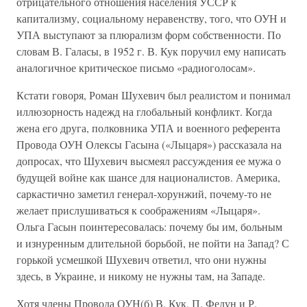
отрицательного отношения населения УССР к
капитализму, социальному неравенству, того, что ОУН и
УПА выступают за плюрализм форм собственности. По
словам В. Галасы, в 1952 г. В. Кук поручил ему написать
аналогичное критическое письмо «радиоголосам».
Кстати говоря, Роман Шухевич был реалистом и понимал
иллюзорность надежд на глобальный конфликт. Когда
жена его друга, полковника УПА и военного референта
Провода ОУН Олексы Гасына («Лыцаря») рассказала на
допросах, что Шухевич высмеял рассуждения ее мужа о
будущей войне как шансе для националистов. Америка,
саркастично заметил генерал-хорунжий, почему-то не
желает прислушиваться к соображениям «Лыцаря».
Ольга Гасын поинтересовалась: почему бы им, больным
и изнуренным длительной борьбой, не пойти на Запад? С
горькой усмешкой Шухевич ответил, что они нужны
здесь, в Украине, и никому не нужны там, на Западе.
Хотя члены Провода ОУН(б) В. Кук, П. Федун и Р.