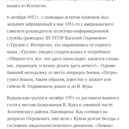
вышел из Коллегии.
6 октября 1952 г. с помощью агентов-боевиков был
захвачен заброшенный в мае 1951-го с американского
самолета руководитель политико-информационной
службы (разведки) ЗП УГОР Василий Охримович
(«Грузин»). Интересно, что оправившись от первого
шока, «Грузин» увидел солдата-казаха и потребовал:
«Уберите его, все, что здесь происходит, касается только
нас, украинцев, и казаху делать здесь нечего!». Однако
бывший неподалеку от места операции боевик «Петро»
сумел бежать, таким образом, известие о захвате или
гибели В. Охримовича дошло и до В. Кука.
Курьерская группа в октябре 1951-го доставила важного
гостя к местам базирования В. Кука в северной части
Золочевского района Львовщины. Как сообщил на
допросах Охримович, они вели с Куком долгие беседы о
состоянии националистического движения. «Лемиш»