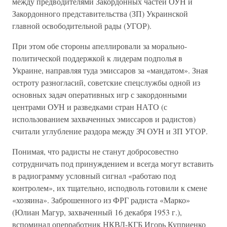
между предводителями Закордонных частей ОУН и
Закордонного представительства (ЗП) Украинской
главной освободительной рады (УГОР).
При этом обе стороны апеллировали за морально-
политической поддержкой к лидерам подполья в
Украине, направляя туда эмиссаров за «мандатом». Зная
остроту разногласий, советские спецслужбы одной из
основных задач оперативных игр с закордонными
центрами ОУН и разведками стран НАТО (с
использованием захваченных эмиссаров и радистов)
считали углубление раздора между ЗЧ ОУН и ЗП УГОР.
Понимая, что радисты не станут добросовестно
сотрудничать под принуждением и всегда могут вставить
в радиограмму условный сигнал «работаю под
контролем», их тщательно, исподволь готовили к смене
«хозяина». Заброшенного из ФРГ радиста «Марко»
(Юлиан Магур, захваченный 16 декабря 1953 г.),
вспоминал оперработник НКВД-КГБ Игорь Куприенко