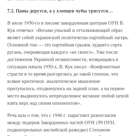
7.2. Паны дерутся, а у хлопцев чубы трясутся…
В июле 1950-го в письме закордонным центрам ОУН В.
Кук отмечал: «Весьма унылый и отталкивающий образ
являет собой украинский политическо-партийный лагерь.
Основной тон — это партийная грызня, худшего сорта
ругань, очерняющая каждого «не своего». Уже после
достижения Украиной независимости, возвращаясь к
ситуации начала 1950-х, В. Кук писал: «Конфликтные
страсти в то время разгорелись до такой степени, что
всякое критичное, аналитическое мышление
притупилось, отодвинулось на задний план, а на первое
место выдвинулось непреодолимое желание любой ценой
взять верх над своим оппонентом».
Речь шла о том, что с 1946 г. нарастают разногласия
между лидером Закордонных частей ОУН (ЗЧ ОУН,
подконтрольных английской разведке) Степаном