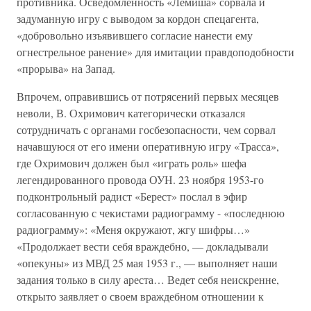
противника. Осведомленность «Лемиша» сорвала и
задуманную игру с выводом за кордон спецагента,
«добровольно изъявившего согласие нанести ему
огнестрельное ранение» для имитации правдоподобности
«прорыва» на Запад.
Впрочем, оправившись от потрясений первых месяцев
неволи, В. Охримович категорически отказался
сотрудничать с органами госбезопасности, чем сорвал
начавшуюся от его имени оперативную игру «Трасса»,
где Охримович должен был «играть роль» шефа
легендированного провода ОУН. 23 ноября 1953-го
подконтрольный радист «Берест» послал в эфир
согласованную с чекистами радиограмму - «последнюю
радиограмму»: «Меня окружают, жгу шифры…»
«Продолжает вести себя враждебно, — докладывали
«опекуны» из МВД 25 мая 1953 г., — выполняет наши
задания только в силу ареста… Ведет себя неискренне,
открыто заявляет о своем враждебном отношении к