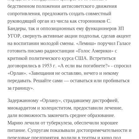
бедственном положении антисоветского движения
сопротивления, предложить создать совместный
руководящий орган из числа как сторонников С.
Бандеры, так и оппозиционных ему функционеров ЗП
УГОР, свернуть активные акции подполья, сделав акцент
на воспитании молодой смены. «Лемиш» поручил Галасе
готовить письмо радиостанции «Голос Америки» с
критикой политического курса США. Встретиться
договорились в 1953 г. «А если вы погибнете?» - спросил
«Орлан». «Завещания не оставляю, нечего и некому
передавать. Решайте сами — оставаться или пробиваться
за границу».
Задержанному «Орлану», страдавшему дистрофией,
миокардитом и холециститом, предоставили лечение,
дали возможность закончить среднее образование.
Марию лечили от туберкулеза, обеспечили хорошее
питание. Супругам показывали достопримечательности и
передовые предприятия, водили в театры и кино под