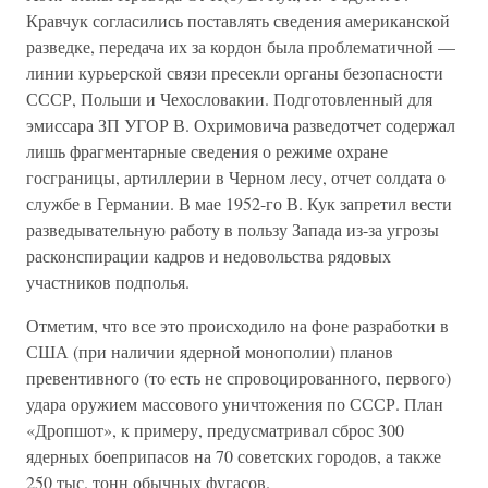
Кравчук согласились поставлять сведения американской
разведке, передача их за кордон была проблематичной —
линии курьерской связи пресекли органы безопасности
СССР, Польши и Чехословакии. Подготовленный для
эмиссара ЗП УГОР В. Охримовича разведотчет содержал
лишь фрагментарные сведения о режиме охране
госграницы, артиллерии в Черном лесу, отчет солдата о
службе в Германии. В мае 1952-го В. Кук запретил вести
разведывательную работу в пользу Запада из-за угрозы
расконспирации кадров и недовольства рядовых
участников подполья.
Отметим, что все это происходило на фоне разработки в
США (при наличии ядерной монополии) планов
превентивного (то есть не спровоцированного, первого)
удара оружием массового уничтожения по СССР. План
«Дропшот», к примеру, предусматривал сброс 300
ядерных боеприпасов на 70 советских городов, а также
250 тыс. тонн обычных фугасов.