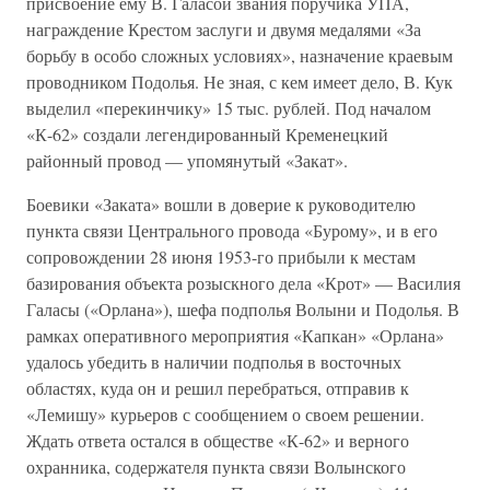
присвоение ему В. Галасой звания поручика УПА,
награждение Крестом заслуги и двумя медалями «За
борьбу в особо сложных условиях», назначение краевым
проводником Подолья. Не зная, с кем имеет дело, В. Кук
выделил «перекинчику» 15 тыс. рублей. Под началом
«К-62» создали легендированный Кременецкий
районный провод — упомянутый «Закат».
Боевики «Заката» вошли в доверие к руководителю
пункта связи Центрального провода «Бурому», и в его
сопровождении 28 июня 1953-го прибыли к местам
базирования объекта розыскного дела «Крот» — Василия
Галасы («Орлана»), шефа подполья Волыни и Подолья. В
рамках оперативного мероприятия «Капкан» «Орлана»
удалось убедить в наличии подполья в восточных
областях, куда он и решил перебраться, отправив к
«Лемишу» курьеров с сообщением о своем решении.
Ждать ответа остался в обществе «К-62» и верного
охранника, содержателя пункта связи Волынского