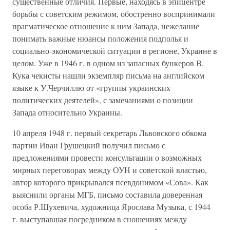
существенные отличия. Первые, находясь в эпицентре
борьбы с советским режимом, обостренно воспринимали
прагматическое отношение к ним Запада, нежелание
понимать важные нюансы положения подполья и
социально-экономической ситуации в регионе, Украине в
целом. Уже в 1946 г. в одном из запасных бункеров В.
Кука чекисты нашли экземпляр письма на английском
языке к У.Черчиллю от «группы украинских
политических деятелей», с замечаниями о позиции
Запада относительно Украины.
10 апреля 1948 г. первый секретарь Львовского обкома
партии Иван Грушецкий получил письмо с
предложениями провести консультации о возможных
мирных переговорах между ОУН и советской властью,
автор которого прикрывался псевдонимом «Сова». Как
выяснили органы МГБ, письмо составила доверенная
особа Р.Шухевича, художница Ярослава Музыка, с 1944
г. выступавшая посредником в сношениях между