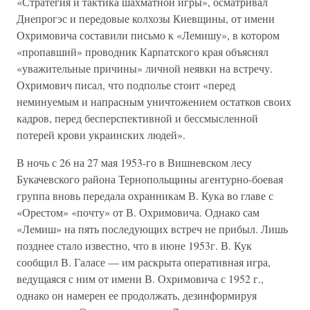
«Стратегия и тактика шахматной игры», осматривал
Днепрогэс и передовые колхозы Киевщины, от имени
Охримовича составили письмо к «Лемишу», в котором
«пропавший» проводник Карпатского края объяснял
«уважительные причины» личной неявки на встречу.
Охримович писал, что подполье стоит «перед
неминуемым и напрасным уничтожением остатков своих
кадров, перед бесперспективной и бессмысленной
потерей крови украинских людей».
В ночь с 26 на 27 мая 1953-го в Вишневском лесу
Букачевского района Тернопольщины агентурно-боевая
группа вновь передала охранникам В. Кука во главе с
«Орестом» «почту» от В. Охримовича. Однако сам
«Лемиш» на пять последующих встреч не прибыл. Лишь
позднее стало известно, что в июне 1953г. В. Кук
сообщил В. Галасе — им раскрыта оперативная игра,
ведущаяся с ним от имени В. Охримовича с 1952 г.,
однако он намерен ее продолжать, дезинформируя