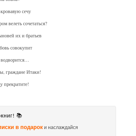
-кровавую сечу
ом велеть сочетаться?
ыновей их и братьев
бовь совокупит
ь водворится…
ы, граждане Итаки!
у прекратите!
книг! 📚
писки в подарок
и наслаждайся