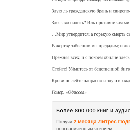
Злую ль гражданскую брань и свирепо
Здесь воспалить? Иль противникам мир
…Мир утвердится; а горькую смерть с
В жертву забвению мы предадим; и лю
Прежняя всех; и с покоем обилие здес
Стойте! Уймитесь от бедственной битв
Крови не лейте напрасно и злую вражд
Гомер, «Одиссея»
Более 800 000 книг и аудио
2 месяца Литрес Под
Получи
неограниченным чтением