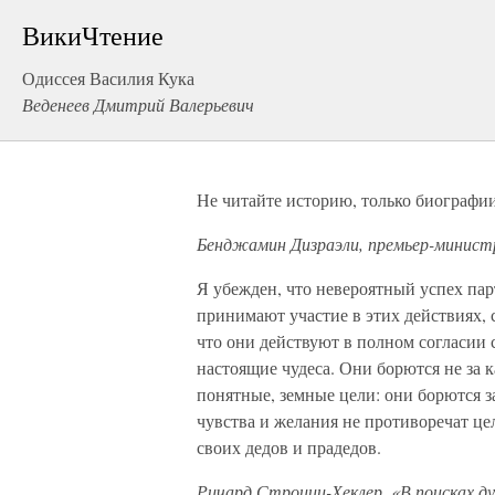
ВикиЧтение
Одиссея Василия Кука
Веденеев Дмитрий Валерьевич
Не читайте историю, только биографии
Бенджамин Дизраэли, премьер-минист
Я убежден, что невероятный успех пар
принимают участие в этих действиях, 
что они действуют в полном согласии 
настоящие чудеса. Они борются не за 
понятные, земные цели: они борются за
чувства и желания не противоречат це
своих дедов и прадедов.
Ричард Строцци-Хеклер, «В поисках ду