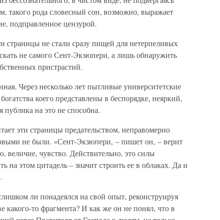
м, такого рода словесный сон, возможно, выражает
е, подправленное цензурой.
ти страницы не стали сразу пищей для нетерпеливых
скать не самого Сент-Экзюпери, а лишь обнаружить
обственных пристрастий.
нная. Через несколько лет пытливые университетские
богатства коего представлены в беспорядке, неяркий,
 публика на это не способна.
итает эти страницы предательством, неправомерно
ковыми не были. «Сент-Экзюпери, – пишет он, – верит
ю, величие, чувство. Действительно, это силы
ь на этом цитадель – значит строить ее в облаках. Да и
.
слишком ли понадеялся на свой опыт, реконструируя
е какого-то фрагмента? И как же он не понял, что в
щей через Правителя от Господа к людям, не только