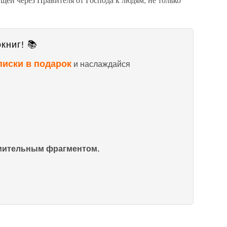
книг! 📚
писки в подарок
и наслаждайся
омительным фрагментом.