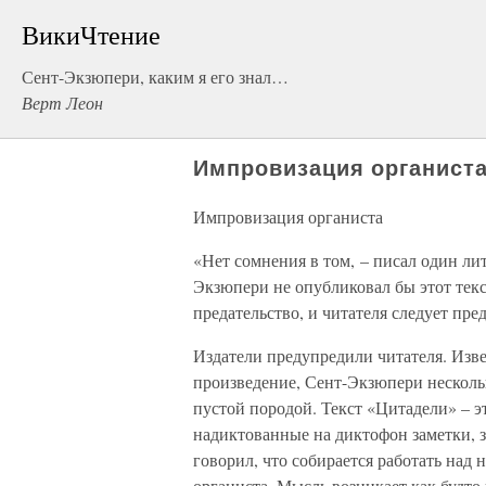
ВикиЧтение
Сент-Экзюпери, каким я его знал…
Верт Леон
Импровизация органист
Импровизация органиста
«Нет сомнения в том, – писал один ли
Экзюпери не опубликовал бы этот текст
предательство, и читателя следует пр
Издатели предупредили читателя. Извес
произведение, Сент-Экзюпери несколь
пустой породой. Текст «Цитадели» – э
надиктованные на диктофон заметки, 
говорил, что собирается работать над
органиста. Мысль возникает как будто 