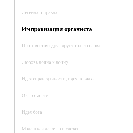
Легенда и правда
Импровизация органиста
Противостоят друг другу только слова
Любовь воина к воину
Идея справедливости, идея порядка
О его смерти
Идея бога
Маленькая девочка в слезах…