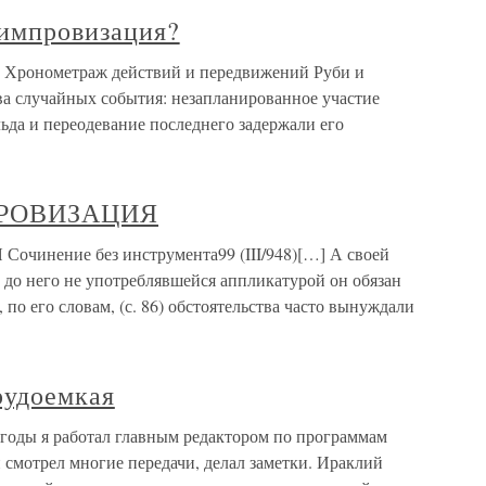
импровизация?
 Хронометраж действий и передвижений Руби и
ва случайных события: незапланированное участие
ьда и переодевание последнего задержали его
РОВИЗАЦИЯ
ение без инструмента99 (III/948)[…] А своей
 до него не употреблявшейся аппликатурой он обязан
по его словам, (с. 86) обстоятельства часто вынуждали
рудоемкая
 годы я работал главным редактором по программам
 смотрел многие передачи, делал заметки. Ираклий