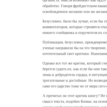
обработке. Говоря фрейдистским языко
освобожденное желание или же желани
Безусловно, было бы лучше, если бы э
комментаторов, которые стремятся оты
некоего сообщника и поручителя их с
Публикация, безусловно, преждевреме
ученые направили бы на это творение, 
почтительный свет критики. Нынешняя
Однако все тот же критик, который сч
берется судить их, как если бы они та
лишь в добродетель сердца, в интуици
трогательные и достойные. Но возводит
само его царство тоже не от мира сего»
А прочитал ли этот критик книгу? Не 
смысл текста, подобно Кювье, на основ
основе этой нисходящей иерархии, иду