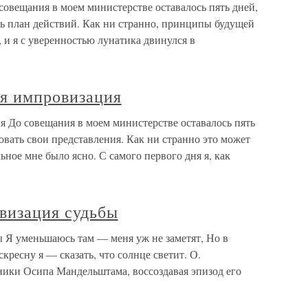
овещания в моем министерстве оставалось пять дней,
ать план действий. Как ни странно, принципы будущей
 и я с уверенностью лунатика двинулся в
ая импровизация
я До совещания в моем министерстве оставалось пять
овать свои представления. Как ни странно это может
ьное мне было ясно. С самого первого дня я, как
визация судьбы
 Я уменьшаюсь там — меня уж не заметят, Но в
кресну я — сказать, что солнце светит. О.
ики Осипа Мандельштама, воссоздавая эпизод его