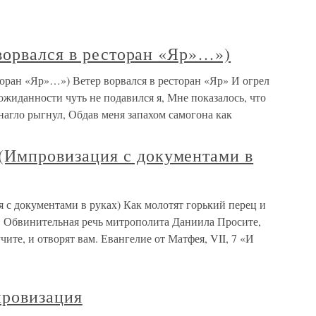
ворвался в ресторан «Яр»…»)
оран «Яр»…») Ветер ворвался в ресторан «Яр» И огрел
ожиданности чуть не подавился я, Мне показалось, что
нагло рыгнул, Обдав меня запахом самогона как
мпровизация с документами в
документами в руках) Как молотят горький перец и
I. Обвинительная речь митрополита Даниила Просите,
учите, и отворят вам. Евангелие от Матфея, VII, 7 «И
провизация