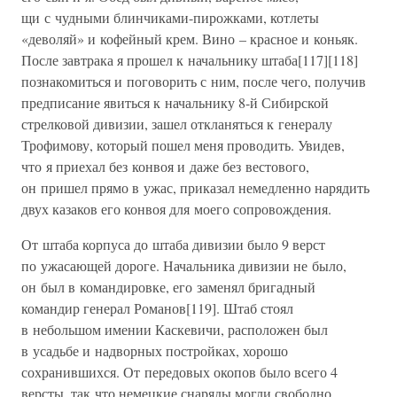
щи с чудными блинчиками-пирожками, котлеты
«деволяй» и кофейный крем. Вино – красное и коньяк.
После завтрака я прошел к начальнику штаба[117][118]
познакомиться и поговорить с ним, после чего, получив
предписание явиться к начальнику 8-й Сибирской
стрелковой дивизии, зашел откланяться к генералу
Трофимову, который пошел меня проводить. Увидев,
что я приехал без конвоя и даже без вестового,
он пришел прямо в ужас, приказал немедленно нарядить
двух казаков его конвоя для моего сопровождения.
От штаба корпуса до штаба дивизии было 9 верст
по ужасающей дороге. Начальника дивизии не было,
он был в командировке, его заменял бригадный
командир генерал Романов[119]. Штаб стоял
в небольшом имении Каскевичи, расположен был
в усадьбе и надворных постройках, хорошо
сохранившихся. От передовых окопов было всего 4
версты, так что немецкие снаряды могли свободно