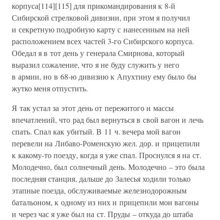
корпуса[114][115] для прикомандирования к 8-й
Сибирской стрелковой дивизии, при этом я получил
и секретную подробную карту с нанесенным на ней
расположением всех частей 3-го Сибирского корпуса.
Обедал я в тот день у генерала Смирнова, который
выразил сожаление, что я не буду служить у него
в армии, но в 68-ю дивизию к Апухтину ему было бы
жутко меня отпустить.
Я так устал за этот день от пережитого и массы
впечатлений, что рад был вернуться в свой вагон и лечь
спать. Спал как убитый. В 11 ч. вечера мой вагон
перевели на Либаво-Роменскую жел. дор. и прицепили
к какому-то поезду, когда я уже спал. Проснулся я на ст.
Молодечно, был солнечный день. Молодечно – это была
последняя станция, дальше до Залесья ходили только
этапные поезда, обслуживаемые железнодорожным
батальоном, к одному из них и прицепили мои вагоны
и через час я уже был на ст. Пруды – откуда до штаба