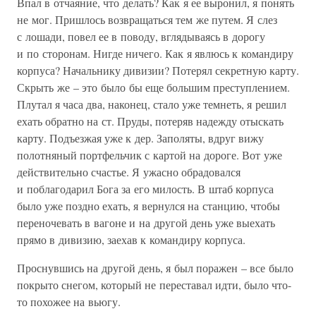
Впал в отчаяние, что делать? Как я ее выронил, я понять
не мог. Пришлось возвращаться тем же путем. Я слез
с лошади, повел ее в поводу, вглядываясь в дорогу
и по сторонам. Нигде ничего. Как я явлюсь к командиру
корпуса? Начальнику дивизии? Потерял секретную карту.
Скрыть же – это было бы еще большим преступлением.
Плутал я часа два, наконец, стало уже темнеть, я решил
ехать обратно на ст. Пруды, потеряв надежду отыскать
карту. Подъезжая уже к дер. Заполяты, вдруг вижу
полотняный портфельчик с картой на дороге. Вот уже
действительно счастье. Я ужасно обрадовался
и поблагодарил Бога за его милость. В штаб корпуса
было уже поздно ехать, я вернулся на станцию, чтобы
переночевать в вагоне и на другой день уже выехать
прямо в дивизию, заехав к командиру корпуса.
Проснувшись на другой день, я был поражен – все было
покрыто снегом, который не переставал идти, было что-
то похожее на вьюгу.