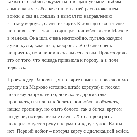
захватив с собой документы и выданную мне штабом
армии карту с обозначенным на ней расположением
войск, я сел на лошадь и выехал по направлению
к штабу корпуса, следя по карте. К лошади своей я еще
не привык, т. к. только один раз попробовал ее в Москве
в манеже. Она шла очень неспокойно, пугаясь каждой
лужи, куста, каменьев, заборов… Это было очень
неприятно, но я понемногу свыкся с этим. Происходило
это от того, что лошадь привыкла к городу, а в поле
терялась.
Проехав дер. Заполяты, я по карте наметил проселочную
дорогу на Марково (стоянка штаба корпуса) и поехал
по этому направлению, но вскоре дорога стала
пропадать, и я попал в болото, попробовал объехать,
нашел тропинку, но опять болото, так я бился, кругом
ни души, потерял всякие следы. Хотел проверить
по карте, опустил руку в карман и вдруг, ужас! Карты
нет. Первый дебют – потерял карту с дислокацией войск.