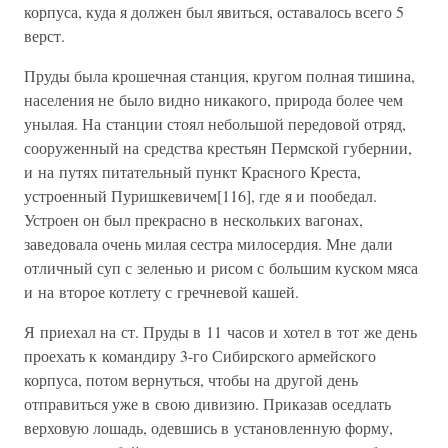
корпуса, куда я должен был явиться, оставалось всего 5
верст.
Пруды была крошечная станция, кругом полная тишина,
населения не было видно никакого, природа более чем
унылая. На станции стоял небольшой передовой отряд,
сооруженный на средства крестьян Пермской губернии,
и на путях питательный пункт Красного Креста,
устроенный Пуришкевичем[116], где я и пообедал.
Устроен он был прекрасно в нескольких вагонах,
заведовала очень милая сестра милосердия. Мне дали
отличный суп с зеленью и рисом с большим куском мяса
и на второе котлету с гречневой кашей.
Я приехал на ст. Пруды в 11 часов и хотел в тот же день
проехать к командиру 3-го Сибирского армейского
корпуса, потом вернуться, чтобы на другой день
отправиться уже в свою дивизию. Приказав оседлать
верховую лошадь, одевшись в установленную форму,