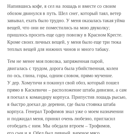
Напившись кофе, я сел на лошадь и вместе со своим
обозом двинулся в путь. Шел снег, который таял, ветер
завывал, ехать было трудно. У меня оказалась такая уйма
вещей, что они не поместились на мою двуколку;
пришлось просить еще одну повозку в Красном Кресте.
Кроме своих личных вещей, у меня было еще три тюка
теплых вещей для нижних чинов и много табаку.
Тем не менее моя повозка, запряженная парой,
двигалась с трудом, дорога была убийственная, колеи
по ось, глина, горы, одним словом, прямо мучение.
У дер. Хомутичи я покинул свой обоз, который пошел
прямо в Каскевичи – расположение штаба дивизии, а сам
я поехал к командиру корпуса. Припустив лошадь рысью,
я быстро доехал до деревни, где была стоянка штаба
корпуса. Генерал Трофимов знал уже о моем назначении
и поджидал меня, принял очень любезно, пригласил
отобедать с ним. Мы обедали втроем – Трофимов,
его сын и я. Обед был дивный, вареное мясо,