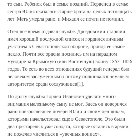
то сын. Ребенок был в семье поздний. Первенец в семье
сестра Юлия оказалась старше брата на целых пятнадцать
лет. Мать умерла рано, и Михаил ее почти не помнил.
Отец все время отдавал службе. Дроздовский-старший
имел хороший послужной список и гордился личным
участием в Севастопольской обороне, пройдя ее самое
пекло. Почти все ордена носились им на парадном
мундире за Крымскую (или Восточную) войну 1853–1856
годов. То есть во всех отношениях будущий генерал был
человеком заслуженным и потому пользовался немалым
авторитетом среди сослуживцев[1].
По долгу службы Гордей Иванович уделять много
внимания маленькому сыну не мог. Здесь он доверился
рано повзрослевшей дочери Юлии и своим денщикам,
которыми начальствовал еще в Севастополе. Это были
два престарелых уже солдата, которые остались в армии,
не пожелав числиться в «увечных воинах».