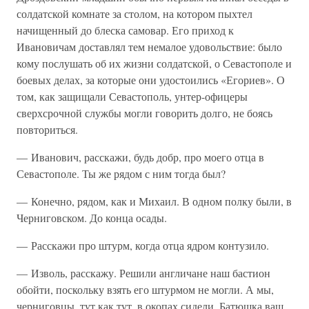
солдатской комнате за столом, на котором пыхтел
начищенный до блеска самовар. Его приход к
Ивановичам доставлял тем немалое удовольствие: было
кому послушать об их жизни солдатской, о Севастополе и
боевых делах, за которые они удостоились «Егориев». О
том, как защищали Севастополь, унтер-офицеры
сверхсрочной службы могли говорить долго, не боясь
повториться.
— Иванович, расскажи, будь добр, про моего отца в
Севастополе. Ты же рядом с ним тогда был?
— Конечно, рядом, как и Михаил. В одном полку были, в
Черниговском. До конца осады.
— Расскажи про штурм, когда отца ядром контузило.
— Изволь, расскажу. Решили англичане наш бастион
обойти, поскольку взять его штурмом не могли. А мы,
черниговцы, тут как тут, в окопах сидели. Батюшка ваш,