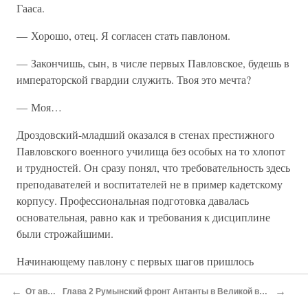
Гааса.
— Хорошо, отец. Я согласен стать павлоном.
— Закончишь, сын, в числе первых Павловское, будешь в
императорской гвардии служить. Твоя это мечта?
— Моя…
Дроздовский-младший оказался в стенах престижного
Павловского военного училища без особых на то хлопот
и трудностей. Он сразу понял, что требовательность здесь
преподавателей и воспитателей не в пример кадетскому
корпусу. Профессиональная подготовка давалась
основательная, равно как и требования к дисциплине
были строжайшими.
Начинающему павлону с первых шагов пришлось
столкнуться со своим упрямством и, казалось бы,
←
→
От автора
Глава 2 Румынский фронт Антанты в Великой войне. Развал Армии
излишней энергией, которую он порой выплескивал