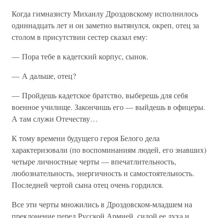
Когда гимназисту Михаилу Дроздовскому исполнилось
одиннадцать лет и он заметно вытянулся, окреп, отец за
столом в присутствии сестер сказал ему:
— Пора тебе в кадетский корпус, сынок.
— А дальше, отец?
— Пройдешь кадетское братство, выберешь для себя
военное училище. Закончишь его — выйдешь в офицеры.
А там служи Отечеству…
К тому времени будущего героя Белого дела
характеризовали (по воспоминаниям людей, его знавших)
четыре личностные черты — впечатлительность,
любознательность, энергичность и самостоятельность.
Последней чертой сына отец очень гордился.
Все эти черты множились в Дроздовском-младшем на
преклонение перед Русской Армией, силой ее духа и