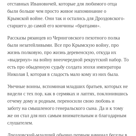
отставных Ивановичей, которые для любимого отца
были больше чем просто живое напоминание о
Крымской войне. Они так и остались для Дроздовского-
старшего до самой его кончины «братцами».
Рассказы рязанцев из Черниговского пехотного полка
были незатейливыми. Все про Крымскую войну, про
жизнь полковую, про жизнь деревенскую, откуда их
«выдернул» на войну внеочередной рекрутский набор. То
есть про обыденную судьбу солдата эпохи императора
Николая I, которая в сладость мало кому из них была.
Увечные воины, вспоминая младших братьев, которых не
видели с тех пор, как в сермяках и лаптях, поклонившись
отчему дому и родным, переносили свою любовь и
заботу на смышленого генеральского сына. Да и к тому
же он стал для них самым внимательным и благодарным
слушателем.
Дроздовский-младший обычно первым начинал беседы в