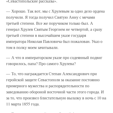
«Севастопольские рассказы».
— Хорошо. Так вот, мы с Хрулевым за одно дело ордена
получили. Я тогда получил Святую Анну с мечами
третьей степени. Все же поручиком только был. А
генерал Хрулев Святым Георгием не четвертой, а сразу
третьей степени в высочайшем указе государя
императора Николая Павловича был пожалован. Указ о
том в полку моем зачитывали.
— А что в императорском указе про содеянный подвиг
говорилось, папа? Про самого Хрулева?
— То, что награждается Степан Александрович при
геройской защите Севастополя за оказание постоянно
примерного мужества и распорядительности по
заведованию обороной восточной части этого города. И
за то, что произвел блистательную вылазку в ночь с 10 на
11 марта 1855 года.