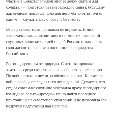
участие в Севастопольской эпопее делом святым для
солдата, — подготовили генеральского сына к будущему
жизненному поприщу. Оно для него могло быть только
одним — служить Царю, Богу и Отечеству.
Эти три слова тогда громкими не виделись. В них
заключался смысл жизни многих и многих поколений
служилых воинских людей старой России, отдававших
свои жизни за величие и достоинство государства
Российского.
Рос он одаренным от природы. С детства проявлял
заметные среди сверстников способности к рисованию.
Полюбил стихи и песни, особенно о войнах. Крымская
война вообще стала для него легендарной. Думается, что
судьба совсем не случайно уготовила праху легендарного
командира белых «дроздов» тайно найти последнее
пристанище на севастопольской земле и не позволила его
недругам надругаться над могилой.