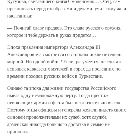
Кутузова, светлейшего князя Смоленскою… Отец, сам
преклоняясь перед их образами и делами, учил тому же и
наследника:
— Почитай славу предков. Это слава русского оружия,
которое и тебе держать в руках придется…
Эпоха правления императора Александра III
Александровича смотрится со стороны исключительно
мирной. Ни одной войны! Если, разумеется, не считать
вспышек кавказских мятежей в горах да последних по
времени походов русских войск в Туркестане.
Однако та эпоха для жизни государства Российского
имела одну немаловажную черту. Тогда престиж
невоюющих армии и флота был исключительно высок.
Поэтому отцы офицеры и генералы желали видеть своих
сыновей продолжателями их судеб, хотя служба
армейская никогда большого достатка в семью не
приносила.