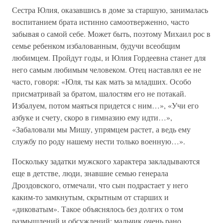
Сестра Юлия, оказавшись в доме за старшую, занималась
воспитанием брата истинно самоотверженно, часто
забывая о самой себе. Может быть, поэтому Михаил рос в
семье ребенком избалованным, будучи всеобщим
любимцем. Пройдут годы, и Юлия Гордеевна станет для
него самым любимым человеком. Отец наставлял ее не
часто, говоря: «Юля, ты как мать за младших. Особо
присматривай за братом, шалостям его не потакай.
Избалуем, потом маяться придется с ним…», «Учи его
азбуке и счету, скоро в гимназию ему идти…»,
«Забаловали мы Мишу, упрямцем растет, а ведь ему
службу по роду нашему нести только военную…».
Поскольку задатки мужского характера закладываются
еще в детстве, люди, знавшие семью генерала
Дроздовского, отмечали, что сын подрастает у него
каким-то замкнутым, скрытным от старших и
«диковатым». Такое объяснялось без долгих о том
размышлений и обсуждений: мальчик очень рано