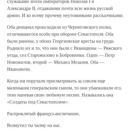
служаками эпохи императоров Николая I и
Александра II, отдавшими почти всю жизнь русской
армии. И ко всему прочему неутомимыми рассказчиками.
Оба денщика происходили из Черниговского полка,
отличившегося особо при обороне Севастополя. Оба
были ранены, у обоих Георгиевские кресты на груди.
Роднило их и то, что они были с Рязанщины — Ряжского
уезда, сел Старожилово и Бобровинки. Один — Петр
Новожилов, второй — Михаил Мозалев. Оба —
Ивановичи.
Когда им поручали присматривать за совсем еще
маленьким генеральским сыном, то они убаюкивали его,
тихо напевая свою любимую песню. Называлась она
«Солдаты под Севастополем»:
Распроклятый француз-англичанин,
Возмутил ты чалму на нас.