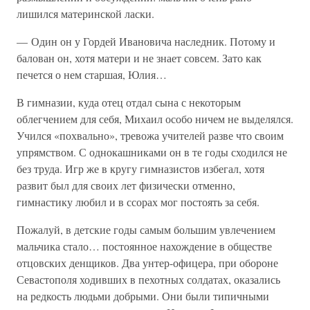
лишился материнской ласки.
— Один он у Гордей Ивановича наследник. Потому и
балован он, хотя матери и не знает совсем. Зато как
печется о нем старшая, Юлия…
В гимназии, куда отец отдал сына с некоторым
облегчением для себя, Михаил особо ничем не выделялся.
Учился «похвально», тревожа учителей разве что своим
упрямством. С однокашниками он в те годы сходился не
без труда. Игр же в кругу гимназистов избегал, хотя
развит был для своих лет физически отменно,
гимнастику любил и в ссорах мог постоять за себя.
Пожалуй, в детские годы самым большим увлечением
мальчика стало… постоянное нахождение в обществе
отцовских денщиков. Два унтер-офицера, при обороне
Севастополя ходивших в пехотных солдатах, оказались
на редкость людьми добрыми. Они были типичными