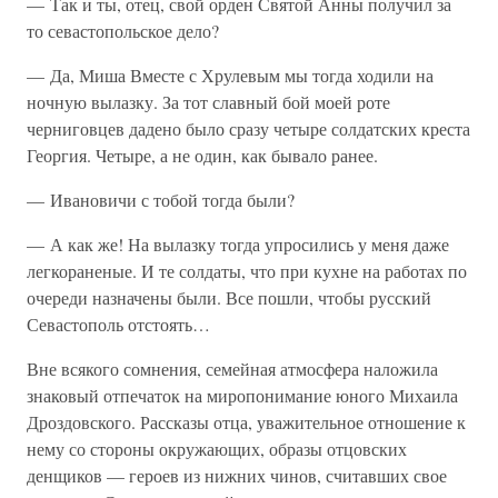
— Так и ты, отец, свой орден Святой Анны получил за
то севастопольское дело?
— Да, Миша Вместе с Хрулевым мы тогда ходили на
ночную вылазку. За тот славный бой моей роте
черниговцев дадено было сразу четыре солдатских креста
Георгия. Четыре, а не один, как бывало ранее.
— Ивановичи с тобой тогда были?
— А как же! На вылазку тогда упросились у меня даже
легкораненые. И те солдаты, что при кухне на работах по
очереди назначены были. Все пошли, чтобы русский
Севастополь отстоять…
Вне всякого сомнения, семейная атмосфера наложила
знаковый отпечаток на миропонимание юного Михаила
Дроздовского. Рассказы отца, уважительное отношение к
нему со стороны окружающих, образы отцовских
денщиков — героев из нижних чинов, считавших свое