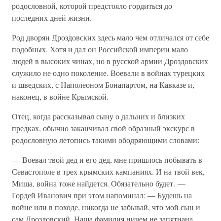
родословной, которой предстояло гордиться до
последних дней жизни.
Род дворян Дроздовских здесь мало чем отличался от себе
подобных. Хотя и дал он Российской империи мало
людей в высоких чинах, но в русской армии Дроздовских
служило не одно поколение. Воевали в войнах турецких
и шведских, с Наполеоном Бонапартом, на Кавказе и,
наконец, в войне Крымской.
Отец, когда рассказывал сыну о дальних и близких
предках, обычно заканчивал свой образный экскурс в
родословную летопись такими ободряющими словами:
— Воевал твой дед и его дед, мне пришлось побывать в
Севастополе в трех крымских кампаниях. И на твой век,
Миша, война тоже найдется. Обязательно будет. —
Гордей Иванович при этом напоминал: — Будешь на
войне или в походе, никогда не забывай, что мой сын и
сам Дроздовский. Наша фамилия ничем не запятнана…