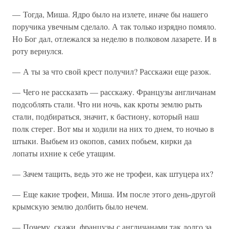
— Тогда, Миша. Ядро было на излете, иначе бы нашего
поручика увечным сделало. А так только изрядно помяло.
Но Бог дал, отлежался за неделю в полковом лазарете. И в
роту вернулся.
— А ты за что свой крест получил? Расскажи еще разок.
— Чего не рассказать — расскажу. Французы англичанам
подсоблять стали. Что ни ночь, как кроты землю рыть
стали, подбираться, значит, к бастиону, который наш
полк стерег. Вот мы и ходили на них то днем, то ночью в
штыки. Выбьем из окопов, самих побьем, кирки да
лопаты ихние к себе утащим.
— Зачем тащить, ведь это же не трофеи, как штуцера их?
— Еще какие трофеи, Миша. Им после этого день-другой
крымскую землю долбить было нечем.
— Почему, скажи, французы с англичанами так долго за