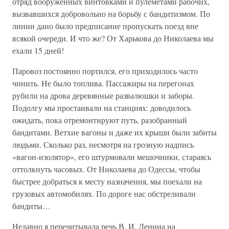
отряд вооруженных винтовками и пулеметами рабочих,
вызвавшихся добровольно на борьбу с бандитизмом. По
линии дано было предписание пропускать поезд вне
всякой очереди. И что же? От Харькова до Николаева мы
ехали 15 дней!
Паровоз постоянно портился, его приходилось часто
чинить. Не было топлива. Пассажиры на перегонах
рубили на дрова деревянные развалюшки и заборы.
Подолгу мы простаивали на станциях: доводилось
ожидать, пока отремонтируют путь, разобранный
бандитами. Ветхие вагоны и даже их крыши были забиты
людьми. Сколько раз, несмотря на грозную надпись
«вагон-изолятор», его штурмовали мешочники, стараясь
оттолкнуть часовых. От Николаева до Одессы, чтобы
быстрее добраться к месту назначения, мы поехали на
грузовых автомобилях. По дороге нас обстреливали
бандиты…
Недавно я перечитывала речь В. И. Ленина на