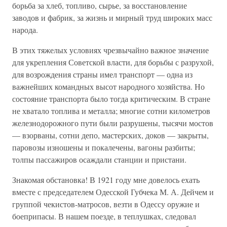
борьба за хлеб, топливо, сырье, за восстановление
заводов и фабрик, за жизнь и мирный труд широких масс
народа.
В этих тяжелых условиях чрезвычайно важное значение
для укрепления Советской власти, для борьбы с разрухой,
для возрождения страны имел транспорт — одна из
важнейших командных высот народного хозяйства. Но
состояние транспорта было тогда критическим. В стране
не хватало топлива и металла; многие сотни километров
железнодорожного пути были разрушены, тысячи мостов
— взорваны, сотни депо, мастерских, доков — закрыты,
паровозы изношены и покалечены, вагоны разбиты;
толпы пассажиров осаждали станции и пристани.
Знакомая обстановка! В 1921 году мне довелось ехать
вместе с председателем Одесской Губчека М. А. Дейчем и
группой чекистов-матросов, везти в Одессу оружие и
боеприпасы. В нашем поезде, в теплушках, следовал