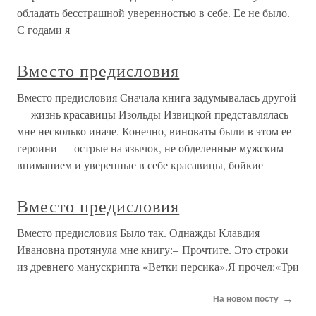
обладать бесстрашной уверенностью в себе. Ее не было.
С годами я
Вместо предисловия
Вместо предисловия Сначала книга задумывалась другой
— жизнь красавицы Изольды Извицкой представлялась
мне несколько иначе. Конечно, виноваты были в этом ее
героини — острые на язычок, не обделенные мужским
вниманием и уверенные в себе красавицы, бойкие
Вместо предисловия
Вместо предисловия Было так. Однажды Клавдия
Ивановна протянула мне книгу:– Прочтите. Это строки
из древнего манускрипта «Ветки персика».Я прочел:«Три
источника имеют влечения человека: душу, разум и,
→
тело.Влечения душ порождают дружбу.Влечения ума
На новом посту