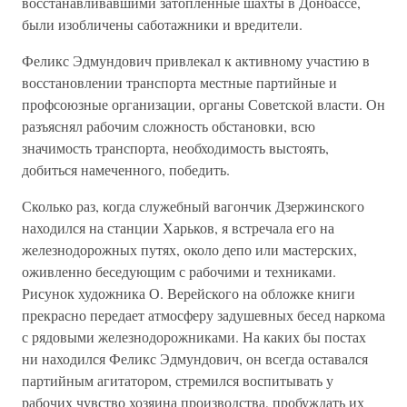
восстанавливавшими затопленные шахты в Донбассе,
были изобличены саботажники и вредители.
Феликс Эдмундович привлекал к активному участию в
восстановлении транспорта местные партийные и
профсоюзные организации, органы Советской власти. Он
разъяснял рабочим сложность обстановки, всю
значимость транспорта, необходимость выстоять,
добиться намеченного, победить.
Сколько раз, когда служебный вагончик Дзержинского
находился на станции Харьков, я встречала его на
железнодорожных путях, около депо или мастерских,
оживленно беседующим с рабочими и техниками.
Рисунок художника О. Верейского на обложке книги
прекрасно передает атмосферу задушевных бесед наркома
с рядовыми железнодорожниками. На каких бы постах
ни находился Феликс Эдмундович, он всегда оставался
партийным агитатором, стремился воспитывать у
рабочих чувство хозяина производства, пробуждать их