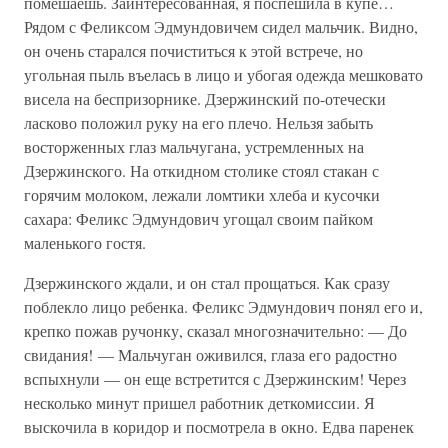
помешаешь. Заинтересованная, я поспешила в купе…
Рядом с Феликсом Эдмундовичем сидел мальчик. Видно,
он очень старался почиститься к этой встрече, но
угольная пыль въелась в лицо и убогая одежда мешковато
висела на беспризорнике. Дзержинский по-отечески
ласково положил руку на его плечо. Нельзя забыть
восторженных глаз мальчугана, устремленных на
Дзержинского. На откидном столике стоял стакан с
горячим молоком, лежали ломтики хлеба и кусочки
сахара: Феликс Эдмундович угощал своим пайком
маленького гостя.
Дзержинского ждали, и он стал прощаться. Как сразу
поблекло лицо ребенка. Феликс Эдмундович понял его и,
крепко пожав ручонку, сказал многозначительно: — До
свидания! — Мальчуган оживился, глаза его радостно
вспыхнули — он еще встретится с Дзержинским! Через
несколько минут пришел работник деткомиссии. Я
выскочила в коридор и посмотрела в окно. Едва паренек