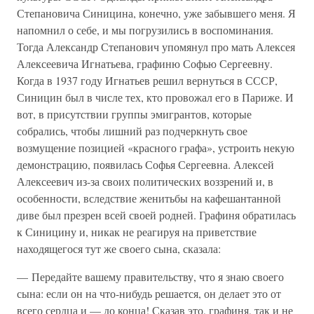
Степановича Синицина, конечно, уже забывшего меня. Я
напомнил о себе, и мы погрузились в воспоминания.
Тогда Александр Степанович упомянул про мать Алексея
Алексеевича Игнатьева, графиню Софью Сергеевну.
Когда в 1937 году Игнатьев решил вернуться в СССР,
Синицин был в числе тех, кто провожал его в Париже. И
вот, в присутствии группы эмигрантов, которые
собрались, чтобы лишний раз подчеркнуть свое
возмущение позицией «красного графа», устроить некую
демонстрацию, появилась Софья Сергеевна. Алексей
Алексеевич из-за своих политических воззрений и, в
особенности, вследствие женитьбы на кафешантанной
диве был презрен всей своей родней. Графиня обратилась
к Синицину и, никак не реагируя на приветствие
находящегося тут же своего сына, сказала:
— Передайте вашему правительству, что я знаю своего
сына: если он на что-нибудь решается, он делает это от
всего сердца и — до конца! Сказав это, графиня, так и не