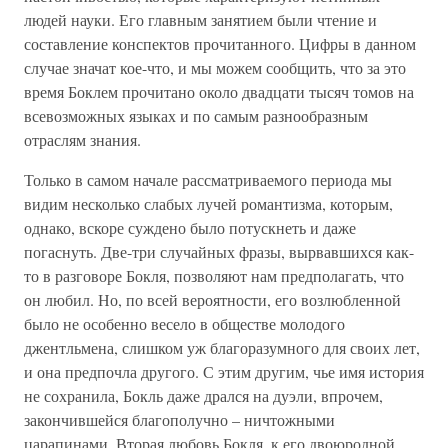
людей науки. Его главным занятием были чтение и
составление конспектов прочитанного. Цифры в данном
случае значат кое-что, и мы можем сообщить, что за это
время Боклем прочитано около двадцати тысяч томов на
всевозможных языках и по самым разнообразным
отраслям знания.
Только в самом начале рассматриваемого периода мы
видим несколько слабых лучей романтизма, которым,
однако, вскоре суждено было потускнеть и даже
погаснуть. Две-три случайных фразы, вырвавшихся как-
то в разговоре Бокля, позволяют нам предполагать, что
он любил. Но, по всей вероятности, его возлюбленной
было не особенно весело в обществе молодого
джентльмена, слишком уж благоразумного для своих лет,
и она предпочла другого. С этим другим, чье имя история
не сохранила, Бокль даже дрался на дуэли, впрочем,
закончившейся благополучно – ничтожными
царапинами. Вторая любовь Бокля, к его двоюродной