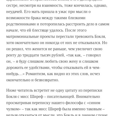
сестре, несмотря на взаимность, тоже кончилась, однако,
неудачей. Его мать пришла в ужас при мысли о
возможности брака между такими близкими
родственниками и поторопилась расстроить дело в самом
начале, что ей блестяще удалось. После этого
матримониальные проекты перестали тревожить Бокля,
хотя окончательно он никогда от них не отказывался. Но
он решил, что женится не раньше, чем увеличит свою
ренту до тридцати тысяч рублей, «так как, – говорил
он, – я буду слишком любить свою жену и слишком
дорожить ее удобствами, чтобы отказывать ей в чем-
нибудь…» Романтизм, как видно из этих слов, исчез
окончательно и безвозвратно.
Ниже читатель встретит не одну цитату из переписки
Бокля с мисс Ширеф – писательницей. Внимательно
просматривая переписку нашего философа с «синим
чулком» – так как мисс Ширеф была именно таковым –
нельзя отказаться от мысли, что Бокль и в данном случае