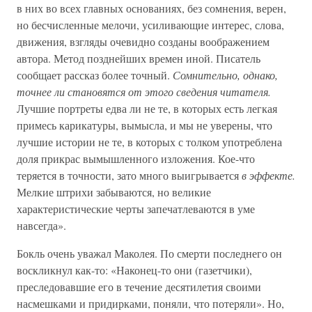
в них во всех главных основаниях, без сомнения, верен,
но бесчисленные мелочи, усиливающие интерес, слова,
движения, взгляды очевидно созданы воображением
автора. Метод позднейших времен иной. Писатель
сообщает рассказ более точный.
Сомнительно, однако,
точнее ли становятся от этого сведения читателя.
Лучшие портреты едва ли не те, в которых есть легкая
примесь карикатуры, вымысла, и мы не уверены, что
лучшие истории не те, в которых с толком употреблена
доля прикрас вымышленного изложения. Кое-что
теряется в точности, зато много выигрывается
в эффекте.
Мелкие штрихи забываются, но великие
характеристические черты запечатлеваются в уме
навсегда».
Бокль очень уважал Маколея. По смерти последнего он
воскликнул как-то: «Наконец-то они (газетчики),
преследовавшие его в течение десятилетия своими
насмешками и придирками, поняли, что потеряли». Но,