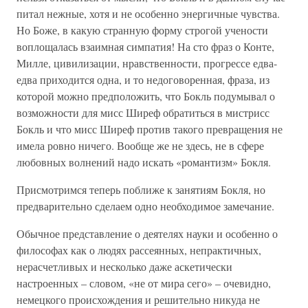
питал нежные, хотя и не особенно энергичные чувства.
Но Боже, в какую странную форму строгой учености
воплощалась взаимная симпатия! На сто фраз о Конте,
Милле, цивилизации, нравственности, прогрессе едва-
едва приходится одна, и то недоговоренная, фраза, из
которой можно предположить, что Бокль подумывал о
возможности для мисс Ширеф обратиться в мистрисс
Бокль и что мисс Ширеф против такого превращения не
имела ровно ничего. Вообще же не здесь, не в сфере
любовных волнений надо искать «романтизм» Бокля.
Присмотримся теперь поближе к занятиям Бокля, но
предварительно сделаем одно необходимое замечание.
Обычное представление о деятелях науки и особенно о
философах как о людях рассеянных, непрактичных,
нерасчетливых и несколько даже аскетически
настроенных – словом, «не от мира сего» – очевидно,
немецкого происхождения и решительно никуда не