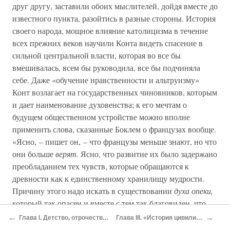
друг другу, заставили обоих мыслителей, дойдя вместе до
известного пункта, разойтись в разные стороны. История
своего народа, мощное влияние католицизма в течение
всех прежних веков научили Конта видеть спасение в
сильной центральной власти, которая во все бы
вмешивалась, всем бы руководила, все бы подчиняла
себе. Даже «обучение нравственности и альтруизму»
Конт возлагает на государственных чиновников, которым
и дает наименование духовенства; к его мечтам о
будущем общественном устройстве можно вполне
применить слова, сказанные Боклем о французах вообще.
«Ясно, – пишет он, – что французы меньше знают, но что
они больше
верят.
Ясно, что развитие их было задержано
преобладанием тех чувств, которые обращаются к
древности как к единственному хранилищу мудрости.
Причину этого надо искать в существовании
духа опеки,
который так опасен и вместе с тем так благовиден, что
составляет самое серьезное из препятствий, с которыми
←
→
Глава I. Детство, отрочество и юность Бокля
Глава III. «История цивилизации в Англии»
приходится бороться развивающейся цивилизации. Этот