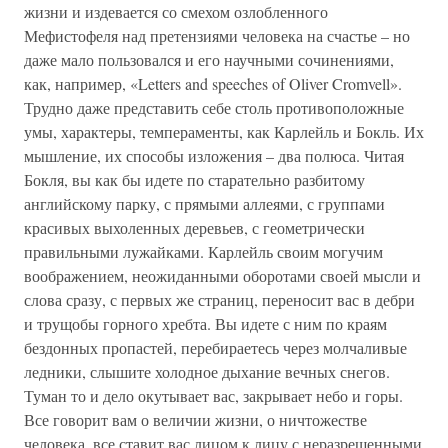
жизни и издевается со смехом озлобленного
Мефистофеля над претензиями человека на счастье – но
даже мало пользовался и его научными сочинениями,
как, например, «Letters and speeches of Oliver Cromvell».
Трудно даже представить себе столь противоположные
умы, характеры, темпераменты, как Карлейль и Бокль. Их
мышление, их способы изложения – два полюса. Читая
Бокля, вы как бы идете по старательно разбитому
английскому парку, с прямыми аллеями, с группами
красивых выхоленных деревьев, с геометрически
правильными лужайками. Карлейль своим могучим
воображением, неожиданными оборотами своей мысли и
слова сразу, с первых же страниц, переносит вас в дебри
и трущобы горного хребта. Вы идете с ним по краям
бездонных пропастей, перебираетесь через молчаливые
ледники, слышите холодное дыхание вечных снегов.
Туман то и дело окутывает вас, закрывает небо и горы.
Все говорит вам о величии жизни, о ничтожестве
человека, все ставит вас лицом к лицу с неразрешенными