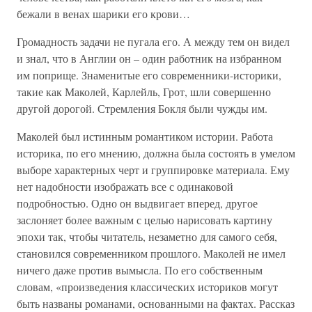
бежали в венах шарики его крови…
Громадность задачи не пугала его. А между тем он видел
и знал, что в Англии он – один работник на избранном
им поприще. Знаменитые его современники-историки,
такие как Маколей, Карлейль, Грот, шли совершенно
другой дорогой. Стремления Бокля были чужды им.
Маколей был истинным романтиком истории. Работа
историка, по его мнению, должна была состоять в умелом
выборе характерных черт и группировке материала. Ему
нет надобности изображать все с одинаковой
подробностью. Одно он выдвигает вперед, другое
заслоняет более важным с целью нарисовать картину
эпохи так, чтобы читатель, незаметно для самого себя,
становился современником прошлого. Маколей не имел
ничего даже против вымысла. По его собственным
словам, «произведения классических историков могут
быть названы романами, основанными на фактах. Рассказ