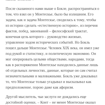
После сказанного нами выше о Бокле, распространяться о
том, что взял он у Монтескье, было бы излишним. Его
задача, как и задача Монтескье, сводилась к тому, чтобы
из истории сделать «естественную историю», из перечня
фактов, побед, завоеваний – философский трактат,
конечная цель которого – руководство жизнью,
управление ходом исторических событий. Но Бокль
пошел дальше Монтескье. Человек XIX века, он имел уже
под рукой и статистику, и политическую экономию. Он
мог оперировать целыми обществами, народами, тогда
как в распоряжении Монтескье находились данные лишь
об отдельных личностях, данные, которые он сам считал
незначительными и маловажными. Боклъ уже доказывал
то, что Монтескье только угадывал и высказывал как
предположение, порою даже как афоризм.
Другой мыслитель, чьи заслуги не дождались еще
достойной оценки, – Конт – не менее Монтескье оказал