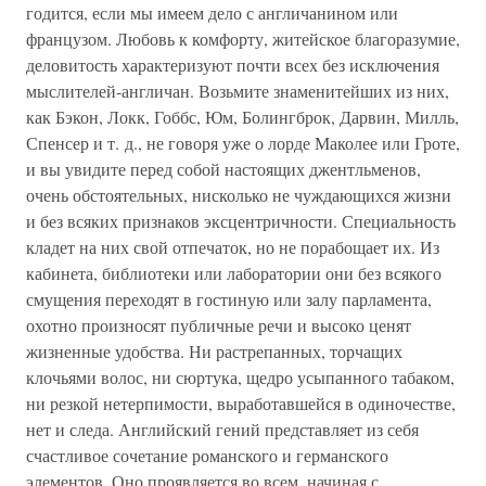
годится, если мы имеем дело с англичанином или
французом. Любовь к комфорту, житейское благоразумие,
деловитость характеризуют почти всех без исключения
мыслителей-англичан. Возьмите знаменитейших из них,
как Бэкон, Локк, Гоббс, Юм, Болингброк, Дарвин, Милль,
Спенсер и т. д., не говоря уже о лорде Маколее или Гроте,
и вы увидите перед собой настоящих джентльменов,
очень обстоятельных, нисколько не чуждающихся жизни
и без всяких признаков эксцентричности. Специальность
кладет на них свой отпечаток, но не порабощает их. Из
кабинета, библиотеки или лаборатории они без всякого
смущения переходят в гостиную или залу парламента,
охотно произносят публичные речи и высоко ценят
жизненные удобства. Ни растрепанных, торчащих
клочьями волос, ни сюртука, щедро усыпанного табаком,
ни резкой нетерпимости, выработавшейся в одиночестве,
нет и следа. Английский гений представляет из себя
счастливое сочетание романского и германского
элементов. Оно проявляется во всем, начиная с