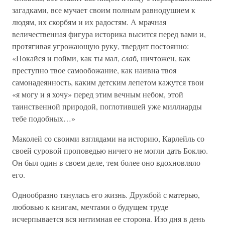
загадками, все мучает своим полным равнодушием к
людям, их скорбям и их радостям. А мрачная
величественная фигура историка высится перед вами и,
протягивая угрожающую руку, твердит постоянно:
«Покайся и пойми, как ты мал,
слаб,
ничтожен, как
преступно твое самообожание, как наивна твоя
самонадеянность, каким детским лепетом кажутся твои
«я могу и я хочу» перед этим вечным небом, этой
таинственной природой, поглотившей уже миллиарды
тебе подобных…»
Маколей со своими взглядами на историю, Карлейль со
своей суровой проповедью ничего не могли дать Боклю.
Он был один в своем деле, тем более оно вдохновляло
его.
Однообразно тянулась его жизнь. Дружбой с матерью,
любовью к книгам, мечтами о будущем труде
исчерпывается вся интимная ее сторона. Изо дня в день