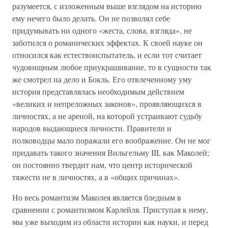
разумеется, с изложенным выше взглядом на историю
ему нечего было делать. Он не позволял себе
придумывать ни одного «жеста, слова, взгляда», не
заботился о романических эффектах. К своей науке он
относился как естествоиспытатель, и если тот считает
чудовищным любое приукрашивание, то в сущности так
же смотрел на дело и Бокль. Его отвлеченному уму
история представлялась необходимым действием
«великих и непреложных законов», проявляющихся в
личностях, а не ареной, на которой устраивают судьбу
народов выдающиеся личности. Правители и
полководцы мало поражали его воображение. Он не мог
придавать такого значения Вильгельму III, как Маколей;
он постоянно твердит нам, что центр исторической
тяжести не в личностях, а в «общих причинах».
Но весь романтизм Маколея является бледным в
сравнении с романтизмом Карлейля. Приступая к нему,
мы уже выходим из области истории как науки, и перед