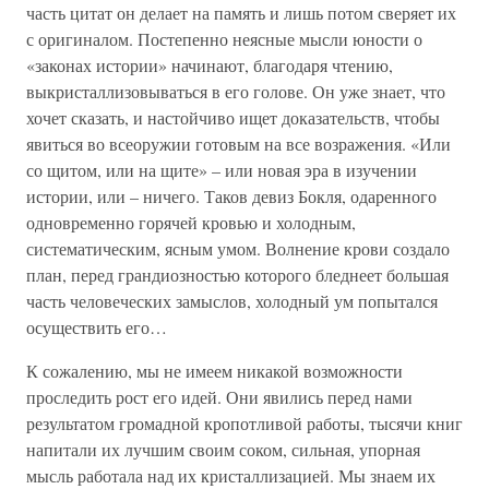
часть цитат он делает на память и лишь потом сверяет их
с оригиналом. Постепенно неясные мысли юности о
«законах истории» начинают, благодаря чтению,
выкристаллизовываться в его голове. Он уже знает, что
хочет сказать, и настойчиво ищет доказательств, чтобы
явиться во всеоружии готовым на все возражения. «Или
со щитом, или на щите» – или новая эра в изучении
истории, или – ничего. Таков девиз Бокля, одаренного
одновременно горячей кровью и холодным,
систематическим, ясным умом. Волнение крови создало
план, перед грандиозностью которого бледнеет большая
часть человеческих замыслов, холодный ум попытался
осуществить его…
К сожалению, мы не имеем никакой возможности
проследить рост его идей. Они явились перед нами
результатом громадной кропотливой работы, тысячи книг
напитали их лучшим своим соком, сильная, упорная
мысль работала над их кристаллизацией. Мы знаем их