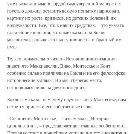
уже высказанными в гордой самоуверенной манере и с
грустью должны оставить всякую попытку нарисовать
картину их роста, кризисов, их детских болезней, их
возмужалости. Все, что в наших средствах, – это указать
главнейшие влияния, которые оказали на Бокля
мыслители, раньше его выступившие на избранный им
путь.
Те, кто внимательно читал «Историю цивилизации»,
знают, что Маккиавелли, Вико, Монтескье и Конт
особенно сильно повлияли на Бокля и на его философско-
исторические взгляды. Но мы, сберегая место,
остановимся лишь на двух последних.
Бокль сам сказал нам, чему научился он у Монтескье; нам
остается привести его собственные слова.
«Сочинения Монтескье, – читаем мы в „Истории
цивилизации“, – представляют две главные особенности.
Первая состоит в полнейшем устранении тех анекдотов и