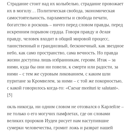
Страдание стоит над их колыбелью, страдание провожает
их в могилу… Политическая свобода, экономическая
самостоятельность, парламенты и свобода печати,
богатство и роскошь – ничто перед словом правды, перед
искренним порывом сердца. Говоря правду и
делая
правду, человек входит в общий мировой процесс,
таинственный и грандиозный, бесконечный, как звездное
небо, как само пространство, сама вечность. Но правда
жизни доступна лишь избранникам, героям. Итак – за
ними, куда бы они ни повели, к смерти или радости, за
ними – с тем же суровым ликованием, с каким шли
пуритане за Кромвелем, за ними – с той же покорностью,
с какой говорилось когда-то: «Caesar morituri te salutant».
[5]
окль никогда, ни одним словом не отозвался о Карлейле –
не только о его могучих памфлетах, где он словами
великих пророков Иудеи рисует нам наступившие
сумерки человечества, громит ложь и разврат нашей