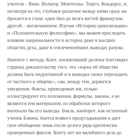
учителя – Вико, Вольтер, Монтескье, Тюрго, Кондорсе, и,
несмотря на это, глубокое различие между ними сразу же
бросается в глаза: один был до мозга костей французом,
другой – англичанином. Изучая «Историю цивилизации»
и «Положительную философию», мы можем проследить
влияние национальности и истории даже в высших
областях духа, даже в отвлеченнейших выводах разума.
Начните с метода. Конт, посвятивший десятки блестящих
страниц доказательству того, что «наука об обществе
должна быть индуктивной и в выводах своих переходить
от частного к общему», сам, между тем, держится
умозрения. Факты, приводимые им, только
иллюстрируют его положения, формулы, законы, а не
являются тем материалом, из обработки которого
вытекали бы его выводы. Бокль, наоборот, как истинный
ученик Бэкона, боится всякого предугадывания и дает
свое обобщение лишь после целого ряда критически
проверенных фактов. Конту нет ни малейшего дела до