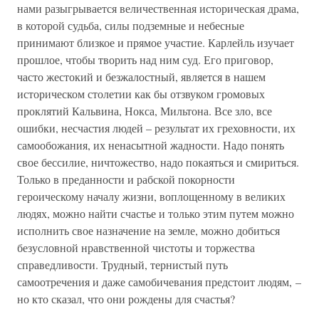
нами разыгрывается величественная историческая драма,
в которой судьба, силы подземные и небесные
принимают близкое и прямое участие. Карлейль изучает
прошлое, чтобы творить над ним суд. Его приговор,
часто жестокий и безжалостный, является в нашем
историческом столетии как бы отзвуком громовых
проклятий Кальвина, Нокса, Мильтона. Все зло, все
ошибки, несчастия людей – результат их греховности, их
самообожания, их ненасытной жадности. Надо понять
свое бессилие, ничтожество, надо покаяться и смириться.
Только в преданности и рабской покорности
героическому началу жизни, воплощенному в великих
людях, можно найти счастье и только этим путем можно
исполнить свое назначение на земле, можно добиться
безусловной нравственной чистоты и торжества
справедливости. Трудный, тернистый путь
самоотречения и даже самобичевания предстоит людям, –
но кто сказал, что они рождены для счастья?