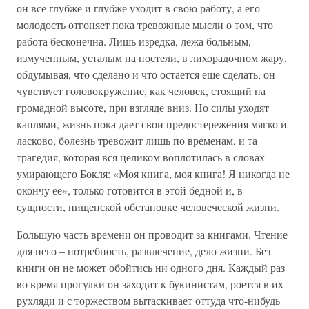
он все глубже и глубже уходит в свою работу, а его
молодость отгоняет пока тревожные мысли о том, что
работа бесконечна. Лишь изредка, лежа больным,
измученным, усталым на постели, в лихорадочном жару,
обдумывая, что сделано и что остается еще сделать, он
чувствует головокружение, как человек, стоящий на
громадной высоте, при взгляде вниз. Но силы уходят
каплями, жизнь пока дает свои предостережения мягко и
ласково, болезнь тревожит лишь по временам, и та
трагедия, которая вся целиком воплотилась в словах
умирающего Бокля: «Моя книга, моя книга! Я никогда не
окончу ее», только готовится в этой бедной и, в
сущности, нищенской обстановке человеческой жизни.
Большую часть времени он проводит за книгами. Чтение
для него – потребность, развлечение, дело жизни. Без
книги он не может обойтись ни одного дня. Каждый раз
во время прогулки он заходит к букинистам, роется в их
рухляди и с торжеством вытаскивает оттуда что-нибудь