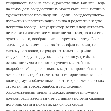
усидчивость, но и на свои художественные таланты. Ведь
на самом деле общедоступным может быть лишь истинно
художественное произведение. Задача «общедоступного»
изложения и популяризации близка и родственна задаче
искусства вообще. Популяризатор должен подействовать
не только на логическое мышление читателя, но и на его
чувство, волю, воображение, и, стремясь к этому, Бокль
задумал дать людям не остов философии истории, не
систему ее законов, не ряд доказательств, стройно
следующих друг за другом, а такую книгу, где бы на
основании самого точного изучения мельчайших
подробностей вырисовывалась картина прошлой жизни
человечества, где бы сами законы истории являлись не в
виде формул, а облеченные в плоть и кровь человеческих
страстей, интересов, ошибок и заблуждений.
Художественный талант и художественное изложение
должны были ввести внутрь организма истории сильный
источник света и показать, как билось сердце
человечества, как работали клеточки его мозга, как