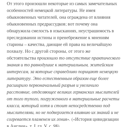
От этого произошли некоторые из самых замечательных
особенностей немецкой литературы. Не имея
обыкновенных читателей, она ограждена от влияния
обыкновенных предрассудков; вот почему она
обнаружила смелость в изысканиях, неустрашимость в
преследовании истины и пренебрежение к мнениям
старины – качества, дающие ей права на величайшую
похвалу. Но с другой стороны, от этого же
обстоятельства
произошло то отсутствие практического
знания и то равнодушие к материальным, житейским
интересам, за которые справедливо порицают немецкую
литературу. Это естественным образом еще более
расширило первоначальный разрыв и увеличило
расстояние, отделяющее великих германских мыслителей
от того тупого, погруженного в материальные расчеты
класса, который хотя и стоит непосредственно под
мыслителями, но не подвергается влиянию их знаний и не
согревается пламенем их гения».
(«История цивидизации
в Англии», т. I, гл. V, с. 98).