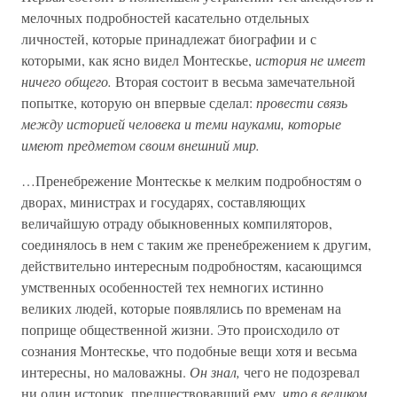
мелочных подробностей касательно отдельных
личностей, которые принадлежат биографии и с
которыми, как ясно видел Монтескье,
история не имеет
ничего общего.
Вторая состоит в весьма замечательной
попытке, которую он впервые сделал:
провести связь
между историей человека и теми науками, которые
имеют предметом своим внешний мир.
…Пренебрежение Монтескье к мелким подробностям о
дворах, министрах и государях, составляющих
величайшую отраду обыкновенных компиляторов,
соединялось в нем с таким же пренебрежением к другим,
действительно интересным подробностям, касающимся
умственных особенностей тех немногих истинно
великих людей, которые появлялись по временам на
поприще общественной жизни. Это происходило от
сознания Монтескье, что подобные вещи хотя и весьма
интересны, но маловажны.
Он знал,
чего не подозревал
ни один историк, предшествовавший ему,
что в великом