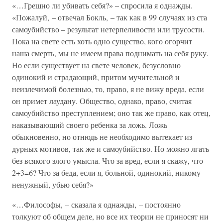
«…Грешно ли убивать себя?» – спросила я однажды.
«Пожалуй, – отвечал Бокль, – так как в 99 случаях из ста
самоубийство – результат нетерпеливости или трусости.
Пока на свете есть хоть одно существо, кого огорчит
наша смерть, мы не имеем права поднимать на себя руку.
Но если существует на свете человек, безусловно
одинокий и страдающий, притом мучительной и
неизлечимой болезнью, то, право, я не вижу вреда, если
он примет лаудану. Общество, однако, право, считая
самоубийство преступлением; оно так же право, как отец,
наказывающий своего ребенка за ложь. Ложь
обыкновенно, но отнюдь не необходимо вытекает из
дурных мотивов, так же и самоубийство. Но можно лгать
без всякого злого умысла. Что за вред, если я скажу, что
2+3=6? Что за беда, если я, больной, одинокий, никому
ненужный, убью себя?»
«…Философы, – сказала я однажды, – постоянно
толкуют об общем деле, но все их теории не приносят ни