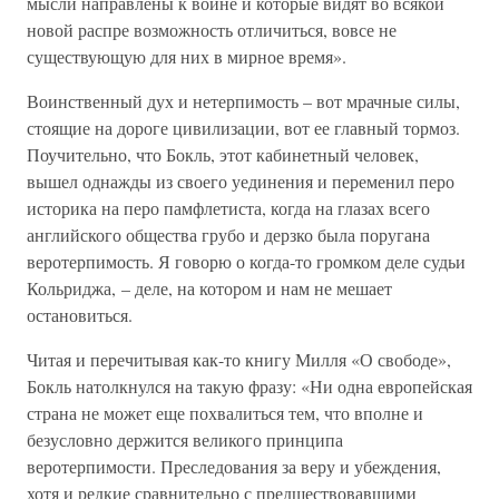
мысли направлены к войне и которые видят во всякой
новой распре возможность отличиться, вовсе не
существующую для них в мирное время».
Воинственный дух и нетерпимость – вот мрачные силы,
стоящие на дороге цивилизации, вот ее главный тормоз.
Поучительно, что Бокль, этот кабинетный человек,
вышел однажды из своего уединения и переменил перо
историка на перо памфлетиста, когда на глазах всего
английского общества грубо и дерзко была поругана
веротерпимость. Я говорю о когда-то громком деле судьи
Кольриджа, – деле, на котором и нам не мешает
остановиться.
Читая и перечитывая как-то книгу Милля «О свободе»,
Бокль натолкнулся на такую фразу: «Ни одна европейская
страна не может еще похвалиться тем, что вполне и
безусловно держится великого принципа
веротерпимости. Преследования за веру и убеждения,
хотя и редкие сравнительно с предшествовавшими