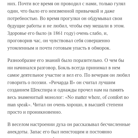
них. Почти все время он проводил с нами, только гулял
один, что было его неизменной привычкой и даже
потребностью. Во время прогулки он обдумывал свои
будущие работы и не любил, чтобы ему мешали в этом.
Здоровье его было (в 1861 году) очень слабо, и,
проговорив час, он чувствовал себя совершенно
утомленным и почти готовым упасть в обморок.
Разнообразие его знаний было поразительно. О чем бы
ни начинался разговор, Бокль всегда принимал в нем
самое деятельное участие и вел его. По вечерам он любил
говорить о поэзии. «Ричарда II» он считал лучшим
созданием Шекспира и однажды прочел нам на память
весь знаменитый монолог: «No matter where, of comfort no
man speak». Читал он очень хорошо, в высшей степени
просто и проникновенно.
В веселом настроении духа он рассказывал бесчисленные
анекдоты. Запас его был неистощим и постоянно