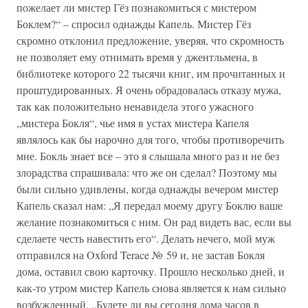
пожелает ли мистер Гёз познакомиться с мистером
Боклем?“ – спросил однажды Капель. Мистер Гёз
скромно отклонил предложение, уверяя, что скромность
не позволяет ему отнимать время у джентльмена, в
библиотеке которого 22 тысячи книг, им прочитанных и
проштудированных. Я очень обрадовалась отказу мужа,
так как положительно ненавидела этого ужасного
„мистера Бокля“, чье имя в устах мистера Капеля
являлось как бы нарочно для того, чтобы противоречить
мне. Бокль знает все – это я слышала много раз и не без
злорадства спрашивала: что же он сделал? Поэтому мы
были сильно удивлены, когда однажды вечером мистер
Капель сказал нам: „Я передал моему другу Боклю ваше
желание познакомиться с ним. Он рад видеть вас, если вы
сделаете честь навестить его“. Делать нечего, мой муж
отправился на Oxford Terace № 59 и, не застав Бокля
дома, оставил свою карточку. Прошло несколько дней, и
как-то утром мистер Капель снова является к нам сильно
возбужденный. „Будете ли вы сегодня дома часов в