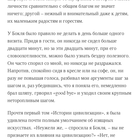
личности сравнительно с общим благом не значит
ничего; другой – нежный и внимательный даже к детям,
их маленьким радостям и горестям.
У Бокля было правило не делать в день больше одного
визита. Придя в гости, он никогда не сидел больше
двадцати минут, но за эти двадцать минут, при его
словоохотливости, можно было узнать бездну полезного.
Он часто спорил со мной, но никогда не раздражался.
Напротив, спокойно сидя в кресле или на софе, он, ни
разу не повышая голоса, разбивал мои аргументы шаг за
шагом и, раз убедившись, что я поняла его, немедленно
брал шляпу, грворил «good bye» и уходил своим крупным
неторопливым шагом.
Прочтя первый том «Истории цивилизации», я была
удивлена почти полным умолчанием об изящных
искусствах. «Неужели же, – спросила я Бокля, – вы не
признаете их влияния на цивилизацию?» «Нет, не