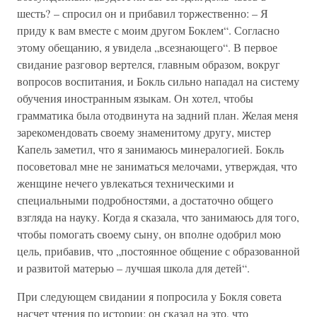
шесть? – спросил он и прибавил торжественно: – Я
приду к вам вместе с моим другом Боклем“. Согласно
этому обещанию, я увидела „всезнающего“. В первое
свидание разговор вертелся, главным образом, вокруг
вопросов воспитания, и Бокль сильно нападал на систему
обучения иностранным языкам. Он хотел, чтобы
грамматика была отодвинута на задний план. Желая меня
зарекомендовать своему знаменитому другу, мистер
Капель заметил, что я занимаюсь минералогией. Бокль
посоветовал мне не заниматься мелочами, утверждая, что
женщине нечего увлекаться техническими и
специальными подробностями, а достаточно общего
взгляда на науку. Когда я сказала, что занимаюсь для того,
чтобы помогать своему сыну, он вполне одобрил мою
цель, прибавив, что „постоянное общение с образованной
и развитой матерью – лучшая школа для детей“.
При следующем свидании я попросила у Бокля совета
насчет чтения по истории; он сказал на это, что