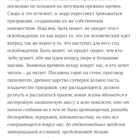
нисколько не похожим на энтузиазм прежних времен.
Скоро и это исчезнет, и люди перестанут тревожиться
призраками, созданными их же собственным
невежеством. Наш век, быть может, не увидит этого
освобождения, но как верно то, что ум человеческий идет
вперед, так же верно и то, что наступит для него год
освобождения. Быть может, он придет скорее, чем кто-
либо думает, ибо мы идем вперед скоро и большими
шагами. Знаменья времени всюду вокруг нас, и кто хочет
читать – да читает. Письмена горят на стене; приговор
произнесен, древнее царство суеверия должно пасть,
владычество призраков, уже распадающееся, должно
рухнуть и рассыпаться прахом;
новая жизнь вдохнется в
нестройную хаотическую массу и ясно покажет, что от
начала создания ни в чем не было противоречия, разлада,
беспорядков, перерывов, вмешательства, но что все
совершающееся вокруг нас, до отдаленнейших пределов
материальной вселенной, представляет только