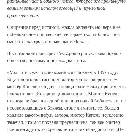
различные части единого целого, которое все проникнуто
единым великим началом всеобщей и неуклонной
правильности».
Смирение перед истиной, жажда овладеть ею, вера в ее
победоносное пришествие, ее торжество, ее благо – вот
смысл этих строк, вот завещание Бокля.
Воспоминания мистрис Гёз хорошо рисуют нам Бокля в
обществе, поэтому и переходим к ним.
«Мы – я и муж – познакомились с Боклем в 1857 году.
Еще задолго до этого нам восторженно говорил о нем
мистер Капель, его друг, сообщивший между прочим, что
Бокль пишет „Историю цивилизации“. Мистер Капель
никогда не брал ни одной книги из нашей библиотеки, не
посоветовавшись с Боклем, стоит ли читать ее. Когда я
хвалила какого-нибудь автора, мистер Капель неуклонно
замечал, что моя похвала преувеличена, так как мистер
Бокль находит в авторе такие-то и такие недостатки. „Не