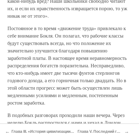
какой-нибудь вред? Наши школьники свободно читают
их, и если их нравственность извращается порою, то уж
никак не от этого».
Постоянное в то время «движение труда» привлекало к
себе внимание Бокля. Он полагал, что рабочие классы
будут существовать всегда, но что положение их
значительно улучшится благодаря повышению
заработной платы. В настоящее время неравномерность
распределения богатств поразительна. Несправедливо,
что кто-нибудь имеет две тысячи фунтов стерлингов
годового дохода, а его горничная только двадцать. Но в
этой области прогресс может быть осуществлен лишь
медленными усилиями и медленным, постепенным
ростом заработка.
В подобных разговорах проходили наши вечера. Через
неделю Бокль распростился с нами и уехал в Лондон,
чтобы надолго, с головой, уйти в свои корректуры».
←
→
Глава III. «История цивилизации в Англии»
Глава V. Последний год жизни