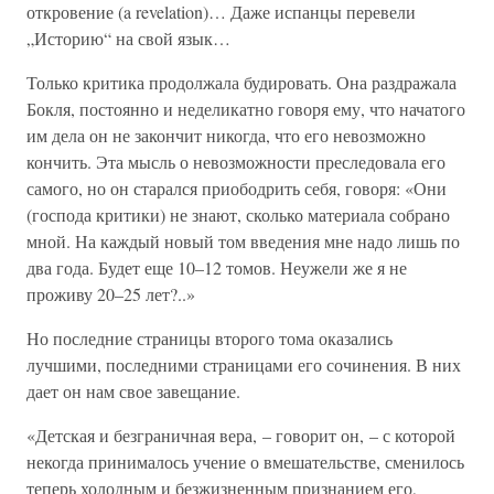
откровение (a revelation)… Даже испанцы перевели
„Историю“ на свой язык…
Только критика продолжала будировать. Она раздражала
Бокля, постоянно и неделикатно говоря ему, что начатого
им дела он не закончит никогда, что его невозможно
кончить. Эта мысль о невозможности преследовала его
самого, но он старался приободрить себя, говоря: «Они
(господа критики) не знают, сколько материала собрано
мной. На каждый новый том введения мне надо лишь по
два года. Будет еще 10–12 томов. Неужели же я не
проживу 20–25 лет?..»
Но последние страницы второго тома оказались
лучшими, последними страницами его сочинения. В них
дает он нам свое завещание.
«Детская и безграничная вера, – говорит он, – с которой
некогда принималось учение о вмешательстве, сменилось
теперь холодным и безжизненным признанием его,