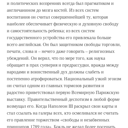
и политических воззрениях всегда был прагматиком и
англичанином до мозга костей. Из всех систем
воспитания он считал совершеннейшей ту, которая
наиболее обеспечивает физическую и духовную свободу
и самостоятельность ребенка; из всех систем
государственного устройства его привлекала больше
всего английская. Он был защитником свободы торговли,
печати, слова и – нечего даже говорить – религиозных
убеждений. Он верил, что по мере того, как наука
обращает в прах суеверия и предрассудки, вражда между
народами и воинственный дух должны слабеть и
постепенно атрофироваться. Национальный узкий эгоизм
он считал одним из главных тормозов развития и
радостно приветствовал первую Всемирную Парижскую
выставку. Правительственный деспотизм в любой форме
возмущал его. Когда Наполеон III раскрыл свои карты и
стал ссылать на галеры всех, кто осмеливался не считать
его правление торжеством «свободы и незабвенных
принципов 1789 года», Бокль не желал более посещать