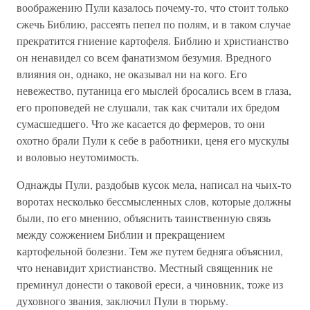
воображению Пули казалось почему-то, что стоит только
сжечь Библию, рассеять пепел по полям, и в таком случае
прекратится гниение картофеля. Библию и христианство
он ненавидел со всем фанатизмом безумия. Вредного
влияния он, однако, не оказывал ни на кого. Его
невежество, путаница его мыслей бросались всем в глаза,
его проповедей не слушали, так как считали их бредом
сумасшедшего. Что же касается до фермеров, то они
охотно брали Пули к себе в работники, ценя его мускулы
и воловью неутомимость.
Однажды Пули, раздобыв кусок мела, написал на чьих-то
воротах несколько бессмысленных слов, которые должны
были, по его мнению, объяснить таинственную связь
между сожжением Библии и прекращением
картофельной болезни. Тем же путем бедняга объяснил,
что ненавидит христианство. Местный священник не
преминул донести о таковой ереси, а чиновник, тоже из
духовного звания, заключил Пули в тюрьму.