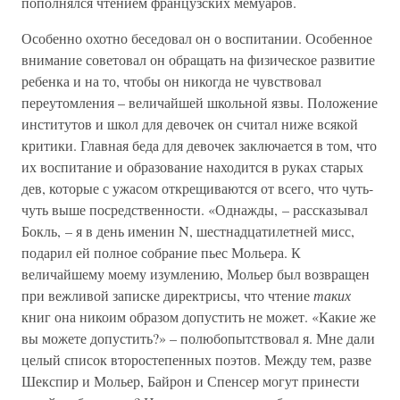
пополнялся чтением французских мемуаров.
Особенно охотно беседовал он о воспитании. Особенное
внимание советовал он обращать на физическое развитие
ребенка и на то, чтобы он никогда не чувствовал
переутомления – величайшей школьной язвы. Положение
институтов и школ для девочек он считал ниже всякой
критики. Главная беда для девочек заключается в том, что
их воспитание и образование находится в руках старых
дев, которые с ужасом открещиваются от всего, что чуть-
чуть выше посредственности. «Однажды, – рассказывал
Бокль, – я в день именин N, шестнадцатилетней мисс,
подарил ей полное собрание пьес Мольера. К
величайшему моему изумлению, Мольер был возвращен
при вежливой записке директрисы, что чтение
таких
книг она никоим образом допустить не может. «Какие же
вы можете допустить?» – полюбопытствовал я. Мне дали
целый список второстепенных поэтов. Между тем, разве
Шекспир и Мольер, Байрон и Спенсер могут принести