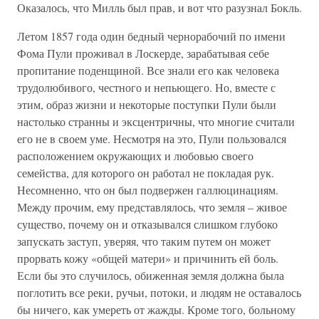
Оказалось, что Милль был прав, и вот что разузнал Бокль.
Летом 1857 года один бедный чернорабочий по имени
Фома Пули проживал в Лоскерде, зарабатывая себе
пропитание поденщиной. Все знали его как человека
трудолюбивого, честного и непьющего. Но, вместе с
этим, образ жизни и некоторые поступки Пули были
настолько странны и эксцентричны, что многие считали
его не в своем уме. Несмотря на это, Пули пользовался
расположением окружающих и любовью своего
семейства, для которого он работал не покладая рук.
Несомненно, что он был подвержен галлюцинациям.
Между прочим, ему представлялось, что земля – живое
существо, почему он и отказывался слишком глубоко
запускать заступ, уверяя, что таким путем он может
прорвать кожу «общей матери» и причинить ей боль.
Если бы это случилось, обиженная земля должна была
поглотить все реки, ручьи, потоки, и людям не оставалось
бы ничего, как умереть от жажды. Кроме того, больному