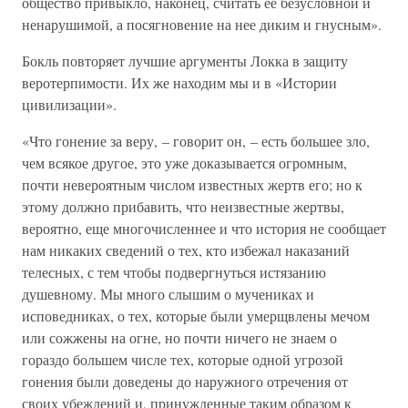
общество привыкло, наконец, считать ее безусловной и
ненарушимой, а посягновение на нее диким и гнусным».
Бокль повторяет лучшие аргументы Локка в защиту
веротерпимости. Их же находим мы и в «Истории
цивилизации».
«Что гонение за веру, – говорит он, – есть большее зло,
чем всякое другое, это уже доказывается огромным,
почти невероятным числом известных жертв его; но к
этому должно прибавить, что неизвестные жертвы,
вероятно, еще многочисленнее и что история не сообщает
нам никаких сведений о тех, кто избежал наказаний
телесных, с тем чтобы подвергнуться истязанию
душевному. Мы много слышим о мучениках и
исповедниках, о тех, которые были умерщвлены мечом
или сожжены на огне, но почти ничего не знаем о
гораздо большем числе тех, которые одной угрозой
гонения были доведены до наружного отречения от
своих убеждений и, принужденные таким образом к