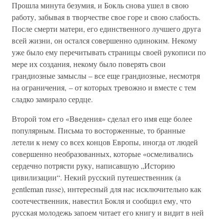
Прошла минута безумия, и Бокль снова ушел в свою
работу, забывая в творчестве свое горе и свою слабость.
После смерти матери, его единственного лучшего друга
всей жизни, он остался совершенно одиноким. Некому
уже было ему перечитывать страницы своей рукописи по
мере их создания, некому было поверять свои
грандиозные замыслы – все еще грандиозные, несмотря
на ограничения, – от которых тревожно и вместе с тем
сладко замирало сердце.
Второй том его «Введения» сделал его имя еще более
популярным. Письма то восторженные, то бранные
летели к нему со всех концов Европы, иногда от людей
совершенно необразованных, которые «осмеливались
сердечно потрясти руку, написавшую „Историю
цивилизации“. Некий русский путешественник (a
gentleman russe), интересный для нас исключительно как
соотечественник, навестил Бокля и сообщил ему, что
русская молодежь запоем читает его книгу и видит в ней