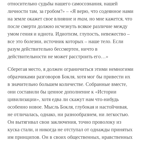
относительно судьбы нашего самосознания, нашей
личности там, за гробом?» – «Я верю, что содеянное нами
на земле окажет свое влияние и
там,
но мне кажется, что
после смерти должно исчезнуть всякое различие между
умом гения и идиота. Идиотизм, глупость, невежество –
все это болезни, источник которых – наше тело. Если
разум действительно бессмертен, ничто в
действительности не может расстроить его…»
Сберегая место, я должен ограничиться этими немногими
образчиками разговоров Бокля, хотя мог бы привести их
в значительно большем количестве. Собранные вместе,
они составили бы ценное дополнение к «Истории
цивилизации», хотя едва ли скажут нам что-нибудь
особенно новое. Мысль Бокля, глубокая и настойчивая,
не отличалась, однако, ни разнообразием, ни легкостью.
Он вытягивал свои заключения, точно проволоку из
куска стали, и никогда не отступал от однажды принятых
им принципов. Он в своих общественных, нравственных