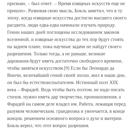
признаю, – был ответ. – Время изящных искусств еще не
пришло». Развивая свою мысль, Бокль заметил, что в ту
эпоху, когда изящные искусства достигли высшего своего
расцвета, люди едва-едва начинали изучать природу.
Гении наших дней поглощены исследованием законов
вселенной, и изящные искусства до тех пор будут стоять
на заднем плане, пока научные задачи не найдут своего
разрешения. Только тогда, а не раньше, великие
дарования будут иметь достаточно свободного времени,
чтобы заняться искусством.[9] Если бы Леонардо да
Винчи, величайший гений своей эпохи, жил в наши дни,
он был бы естествоиспытателем. Истинный поэт XIX
века – Фарадей. Ведь чтобы быть поэтом, не надо писать
стихов, нужно иметь дар творчества, проникновения, а
Фарадей на самом деле владел им. Работа, лежащая перед
разумом человеческим, грандиозна и увенчается, в конце
концов, решением основного вопроса о духе и материи.
Бокль верил, что этот вопрос разрешим.