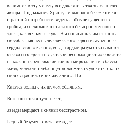
вспомнил в эту минуту все доказательства знаменитого
автора «Подражания Христу» и выводил бессмертие из
страстной потребности видеть любимое существо за
гробом, из невозможности такого безмерно жестокого
удела, как вечная разлука. Эта написанная им страница –
своеобразная песнь человеческого горя и измученного
сердца, стон отчаяния, когда гордый разум отказывается
от своей гордости и с детской беспомощностью бросается
на колени перед роковой тайной мироздания и в блеске
звезд, молчании неба ищет возможность уловить отклик
своих страстей, своих желаний… Но —
Катятся волны с их шумом обычным,
Ветер несется и тучи несет,
Звезды мерцают в сияньи бесстрастном,
Бедный безумец ответа все ждет.