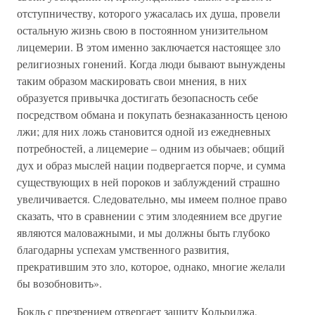
отступничеству, которого ужасалась их душа, провели
остальную жизнь свою в постоянном унизительном
лицемерии. В этом именно заключается настоящее зло
религиозных гонений. Когда люди бывают вынуждены
таким образом маскировать свои мнения, в них
образуется привычка достигать безопасность себе
посредством обмана и покупать безнаказанность ценою
лжи; для них ложь становится одной из ежедневных
потребностей, а лицемерие – одним из обычаев; общий
дух и образ мыслей нации подвергается порче, и сумма
существующих в ней пороков и заблуждений страшно
увеличивается. Следовательно, мы имеем полное право
сказать, что в сравнении с этим злодеянием все другие
являются маловажными, и мы должны быть глубоко
благодарны успехам умственного развития,
прекратившим это зло, которое, однако, многие желали
бы возобновить».
Бокль с презрением отвергает защиту Кольриджа,