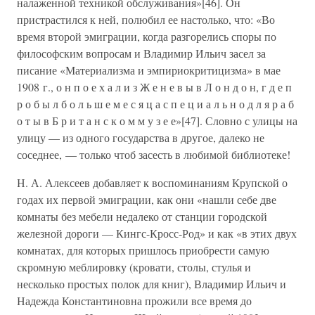
налаженной техникой обслуживания»[46]. Он
пристрастился к ней, полюбил ее настолько, что: «Во
время второй эмиграции, когда разгорелись споры по
философским вопросам и Владимир Ильич засел за
писание «Материализма и эмпириокритицизма» в мае
1908 г., о н п о е х а л и з Ж е н е в ы в Л о н д о н, г д е п
р о б ы л б о л ь ш е м е с я ц а с п е ц и а л ь н о д л я р а б
о т ы в Б р и т а н с к о м м у з е е»[47]. Словно с улицы на
улицу — из одного государства в другое, далеко не
соседнее, — только чтоб засесть в любимой библиотеке!
Н. А. Алексеев добавляет к воспоминаниям Крупской о
годах их первой эмиграции, как они «нашли себе две
комнаты без мебели недалеко от станции городской
железной дороги — Кингс-Кросс-Род» и как «в этих двух
комнатах, для которых пришлось приобрести самую
скромную меблировку (кровати, столы, стулья и
несколько простых полок для книг), Владимир Ильич и
Надежда Константиновна прожили все время до