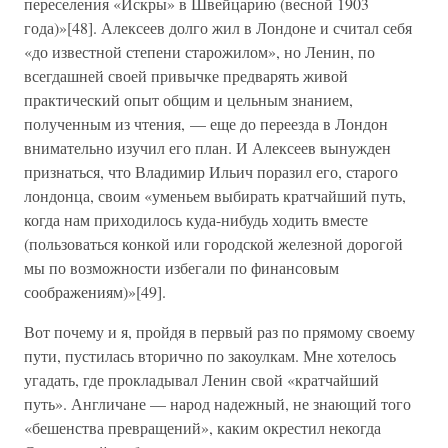
переселения «Искры» в Швейцарию (весной 1903
года)»[48]. Алексеев долго жил в Лондоне и считал себя
«до известной степени старожилом», но Ленин, по
всегдашней своей привычке предварять живой
практический опыт общим и цельным знанием,
полученным из чтения, — еще до переезда в Лондон
внимательно изучил его план. И Алексеев вынужден
признаться, что Владимир Ильич поразил его, старого
лондонца, своим «уменьем выбирать кратчайший путь,
когда нам приходилось куда-нибудь ходить вместе
(пользоваться конкой или городской железной дорогой
мы по возможности избегали по финансовым
соображениям)»[49].
Вот почему и я, пройдя в первый раз по прямому своему
пути, пустилась вторично по закоулкам. Мне хотелось
угадать, где прокладывал Ленин свой «кратчайший
путь». Англичане — народ надежный, не знающий того
«бешенства превращений», каким окрестил некогда