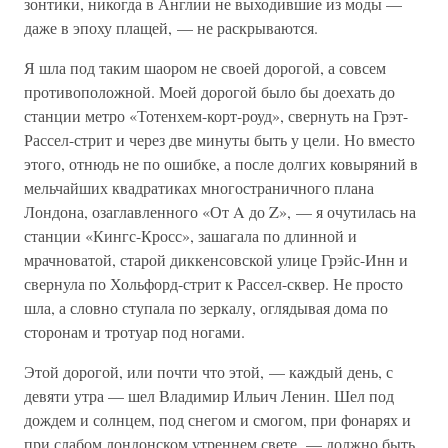
зонтики, никогда в Англии не выходившие из моды —
даже в эпоху плащей, — не раскрываются.
Я шла под таким шаором не своей дорогой, а совсем
противоположной. Моей дорогой было бы доехать до
станции метро «Тотенхем-корт-роуд», свернуть на Грэт-
Рассел-стрит и через две минуты быть у цели. Но вместо
этого, отнюдь не по ошибке, а после долгих ковыряний в
мельчайших квадратиках многостраничного плана
Лондона, озаглавленного «От A до Z», — я очутилась на
станции «Кингс-Кросс», зашагала по длинной и
мрачноватой, старой диккенсовской улице Грэйс-Инн и
свернула по Хольфорд-стрит к Рассел-сквер. Не просто
шла, а словно ступала по зеркалу, оглядывая дома по
сторонам и тротуар под ногами.
Этой дорогой, или почти что этой, — каждый день, с
девяти утра — шел Владимир Ильич Ленин. Шел под
дождем и солнцем, под снегом и смогом, при фонарях и
при слабом лондонском утреннем свете, — должно быть,