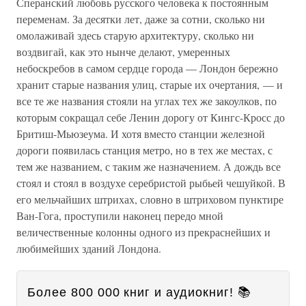
Сперанский любовь русского человека к постоянным
переменам. За десятки лет, даже за сотни, сколько ни
омолаживай здесь старую архитектуру, сколько ни
воздвигай, как это нынче делают, умеренных
небоскребов в самом сердце города — Лондон бережно
хранит старые названия улиц, старые их очертания, — и
все те же названия стояли на углах тех же закоулков, по
которым сокращал себе Ленин дорогу от Кингс-Кросс до
Бритиш-Мьюзеума. И хотя вместо станции железной
дороги появилась станция метро, но в тех же местах, с
тем же названием, с таким же назначением. А дождь все
стоял и стоял в воздухе серебристой рыбьей чешуйкой. В
его мельчайших штрихах, словно в штриховом пунктире
Ван-Гога, проступили наконец передо мной
величественные колонны одного из прекраснейших и
любимейших зданий Лондона.
Более 800 000 книг и аудиокниг! 📚