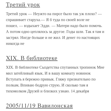
Третий урок
Третий урок — Неужто на пирсе было так уж плохо? —
спрашивает старуха.— Я б туда по своей воле не
пошел, — вздыхает Эдди. — Матери надо было помочь.
А потом одно цеплялось за другое. Годы шли. Так я там и
застрял. Нигде больше и не жил. И денег-то настоящих
никогда не
XIX. В библиотеке
XIX. В библиотеке Сыздетства спутанных тропинок Мне
мил затейливый язык, И в вашу комнату новинок
Вступать я бережно привык. Гляжу признательно по
полкам, Впиваю бодрую струю, И сколько там я
тихомолком Друзей и близких узнаю. 14 декабря
2005/11/19 Вавилонская