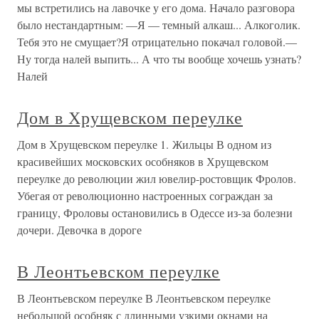
мы встретились на лавочке у его дома. Начало разговора
было нестандартным: —Я — темный алкаш... Алкоголик.
Тебя это не смущает?Я отрицательно покачал головой.—
Ну тогда налей выпить... А что ты вообще хочешь узнать?
Налей
Дом в Хрущевском переулке
Дом в Хрущевском переулке 1. Жильцы В одном из
красивейших московских особняков в Хрущевском
переулке до революции жил ювелир-ростовщик Фролов.
Убегая от революционно настроенных сограждан за
границу, Фроловы остановились в Одессе из-за болезни
дочери. Девочка в дороге
В Леонтьевском переулке
В Леонтьевском переулке В Леонтьевском переулке
небольшой особняк с длинными узкими окнами на