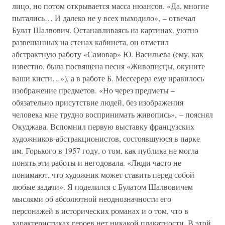
лицо, но потом открывается масса нюансов. «Да, многие
пытались… И далеко не у всех выходило», – отвечал
Булат Шалвович. Останавливаясь на картинах, уютно
развешанных на стенах кабинета, он отметил
абстрактную работу «Самовар» Ю. Васильева (ему, как
известно, была посвящена песня «Живописцы, окуните
ваши кисти…»), а в работе Б. Мессерера ему нравилось
изображение предметов. «Но через предметы –
обязательно присутствие людей, без изображения
человека мне трудно воспринимать живопись», – пояснял
Окуджава. Вспомнил первую выставку французских
художников-абстракционистов, состоявшуюся в парке
им. Горького в 1957 году, о том, как публика не могла
понять эти работы и негодовала. «Люди часто не
понимают, что художник может ставить перед собой
любые задачи». Я поделился с Булатом Шалвовичем
мыслями об абсолютной неоднозначности его
персонажей в исторических романах и о том, что в
характеристиках героев нет никакой плакатности. В этой