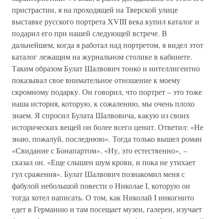
пристрастии, я на проходящей на Тверской улице
выставке русского портрета XVIII века купил каталог и
подарил его при нашей следующей встрече. В
дальнейшем, когда я работал над портретом, я видел этот
каталог лежащим на журнальном столике в кабинете.
Таким образом Булат Шалвович тонко и интеллигентно
показывал свое внимательное отношение к моему
скромному подарку. Он говорил, что портрет – это тоже
наша история, которую, к сожалению, мы очень плохо
знаем. Я спросил Булата Шалвовича, какую из своих
исторических вещей он более всего ценит. Ответил: «Не
знаю, пожалуй, последнюю». Тогда только вышел роман
«Свидание с Бонапартом». «Ну, это естественно», –
сказал он. «Еще слышен шум крови, и пока не утихает
гул сражения». Булат Шалвович познакомил меня с
фабулой небольшой повести о Николае I, которую он
тогда хотел написать. О том, как Николай I инкогнито
едет в Германию и там посещает музеи, галереи, изучает