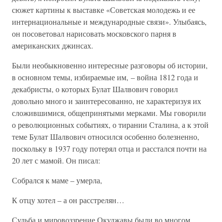
сюжет картины к выставке «Советская молодежь и ее
интернациональные и международные связи». Улыбаясь,
он посоветовал нарисовать московского парня в
американских джинсах.
Были необыкновенно интересные разговоры об истории,
в основном темы, избираемые им, – война 1812 года и
декабристы, о которых Булат Шалвович говорил
довольно много и заинтересованно, не характеризуя их
сложившимися, общепринятыми мерками. Мы говорили
о революционных событиях, о тирании Сталина, а к этой
теме Булат Шалвович относился особенно болезненно,
поскольку в 1937 году потерял отца и расстался почти на
20 лет с мамой. Он писал:
Собрался к маме – умерла,
К отцу хотел – а он расстрелян…
Судьба и мировоззрение Окуджавы были во многом