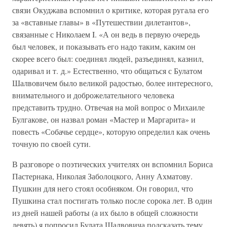
связи Окуджава вспомнил о критике, которая ругала его
за «вставные главы» в «Путешествии дилетантов»,
связанные с Николаем I. «А он ведь в первую очередь
был человек, и показывать его надо таким, каким он
скорее всего был: соединял людей, разъединял, казнил,
одаривал и т. д.» Естественно, что общаться с Булатом
Шалвовичем было великой радостью, более интересного,
внимательного и доброжелательного человека
представить трудно. Отвечая на мой вопрос о Михаиле
Булгакове, он назвал роман «Мастер и Маргарита» и
повесть «Собачье сердце», которую определил как очень
точную по своей сути.
В разговоре о поэтических учителях он вспомнил Бориса
Пастернака, Николая Заболоцкого, Анну Ахматову.
Пушкин для него стоял особняком. Он говорил, что
Пушкина стал постигать только после сорока лет. В один
из дней нашей работы (а их было в общей сложности
девять) я попросил Булата Шалвовича подсказать тему,