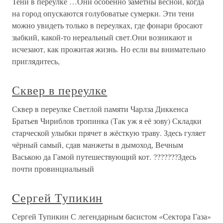
Тени в переулке …Они особенно заметны весной, когда
на город опускаются голубоватые сумерки. Эти тени
можно увидеть только в переулках, где фонари бросают
зыбкий, какой-то нереальный свет.Они возникают и
исчезают, как прожитая жизнь. Но если вы внимательно
приглядитесь,
Сквер в переулке
Сквер в переулке Светлой памяти Чарлза Диккенса
Братьев Чириблов тропинка (Так уж я её зову) Складки
старческой улыбки прячет в жёсткую траву. Здесь гуляет
чёрный самый, сдав манжеты в дымоход, Вечным
Ваською да Гамой путешествующий кот. ???????Здесь
почти провинциальный
Cергей Тупикин
Cергей Тупикин С легендарным басистом «Сектора Газа»