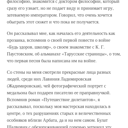
философию, знакомится с доктором философии, который
сразу его узнает, но не подает виду и принимает игру,
затеваемую императором. Говорил, что очень хочется
обыграть этот сюжет и что пока не получается.
Он рассказывал мне, как началась его деятельность как
прозаика, вспомнив о своей первой повести о войне
«Будь здоров, школяр», о своем знакомстве с К. Г.
Паустовским, об альманахе «Тарусские страницы», о том,
что первая песня была написана им на войне.
Со стены на меня смотрели прекрасные лица разных
людей, среди них Лавиния Ладимировская
(Жадимировская), чей фотографический портрет с
медальона был подарен писателю ее праправнучкой.
Вспомнив роман «Путешествие дилетантов», я
рассказывал, поскольку моя мастерская находилась в
центре, о тех разрушениях старых и величественных
особняков вблизи Арбата, да и на нем самом. Булат
Шалвович с обезоруживающей горечью затронул эту