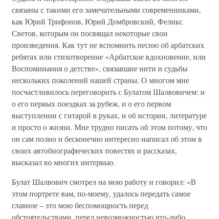
связаны с такими его замечательными современниками,
как Юрий Трифонов, Юрий Домбровский, Феликс
Светов, которым он посвящал некоторые свои
произведения. Как тут не вспомнить песню об арбатских
ребятах или стихотворение «Арбатское вдохновение, или
Воспоминания о детстве», связавшие нити и судьбы
нескольких поколений нашей страны. О многом мне
посчастливилось переговорить с Булатом Шалвовичем: и
о его первых поездках за рубеж, и о его первом
выступлении с гитарой в руках, и об истории, литературе
и просто о жизни. Мне трудно писать об этом потому, что
он сам полно и бесконечно интересно написал об этом в
своих автобиографических повестях и рассказах,
высказал во многих интервью.
Булат Шалвович смотрел на мою работу и говорил: «В
этом портрете вам, по-моему, удалось передать самое
главное – это мою беспомощность перед
обстоятельствами, перед невозможностью что-либо