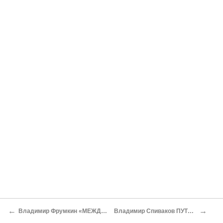
←
→
Владимир Фрумкин «МЕЖДУ СЧАСТЬЕМ И БЕДОЙ…»
Владимир Спиваков ПУТЕШЕСТВИЕ ДИЛЕТАНТА