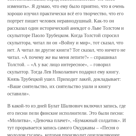
изменить». Я думаю, что ему было приятно, что я очень
хорошо изучил практически всё его творчество, что его
портрет пишет человек неравнодушный. Как-то он
рассказал один исторический анекдот о Льве Толстом и
скульпторе Паоло Трубецком. Когда Толстой спросил
скульптора, читал ли он «Войну и мир», тот сказал, что
нет. А читал ли другие книги? Тот сказал, что ничего не
читал. «А почему же вы меня лепите?» – спрашивал
Толстой. – «А у вас лицо интересное», – говорил
скульптор. Тогда Лев Николаевич подарил ему книгу.
Князь Трубецкой ушел. Приходит лакей, докладывает:
«Ваше сиятельство, их сиятельство ушли и книгу
оставили».
В какой-то из дней Булат Шалвович включил запись, где
его песни пели финские исполнители. Это были песни:
«Молитва», «Девочка плачет», «Бумажный солдатик». И
тут прорывается запись самого Окуджавы – «Песня о
молодом гусаре», которая производит ошеломляющее