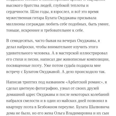
высокого братства людей, глубокой теплоты и
сердечности. Шли годы, я взрослел, и всё это время
мужественная гитара Булата Окуджавы призывала
миллионы сограждан любить себе подобных, быть умнее,
тоньше, искреннее и требовательнее к себе.
В семидесятых, часто бывая на вечерах Окуджавы, я
делал наброски, чтобы внимательнее изучить этого
удивительного человека. А в мастерской иллюстрировал
его стихи и песни, написал две живописные композиции,
посвященные поэту. Уже потом судьба подарила мне
встречу с Булатом Окуджавой. А дело происходило так.
Написав триптих под названием «Арбатский романс», я
сделал цветную фотографию, узнал от своих друзей
домашний адрес Окуджавы и после некоторых колебаний
набрался смелости и в один из майских дней позвонил в
квартиру поэта в Безбожном переулке. Булата Шалвовича
дома не было, но его жена Ольга Владимировна и их сын