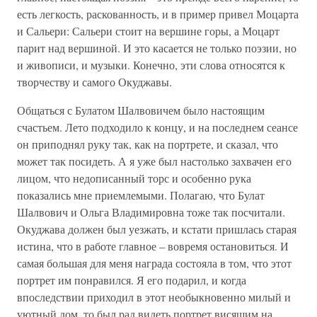
есть легкость, раскованность, и в пример привел Моцарта
и Сальери: Сальери стоит на вершине горы, а Моцарт
парит над вершиной. И это касается не только поэзии, но
и живописи, и музыки. Конечно, эти слова относятся к
творчеству и самого Окуджавы.
Общаться с Булатом Шалвовичем было настоящим
счастьем. Лето подходило к концу, и на последнем сеансе
он приподнял руку так, как на портрете, и сказал, что
может так посидеть. А я уже был настолько захвачен его
лицом, что недописанный торс и особенно рука
показались мне приемлемыми. Полагаю, что Булат
Шалвович и Ольга Владимировна тоже так посчитали.
Окуджава должен был уезжать, и кстати пришлась старая
истина, что в работе главное – вовремя остановиться. И
самая большая для меня награда состояла в том, что этот
портрет им понравился. Я его подарил, и когда
впоследствии приходил в этот необыкновенно милый и
уютный дом, то был рад видеть портрет висящим на