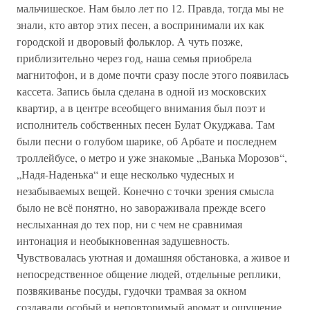
мальчишеское. Нам было лет по 12. Правда, тогда мы не
знали, кто автор этих песен, а воспринимали их как
городской и дворовый фольклор. А чуть позже,
приблизительно через год, наша семья приобрела
магнитофон, и в доме почти сразу после этого появилась
кассета. Запись была сделана в одной из московских
квартир, а в центре всеобщего внимания был поэт и
исполнитель собственных песен Булат Окуджава. Там
были песни о голубом шарике, об Арбате и последнем
троллейбусе, о метро и уже знакомые „Ванька Морозов“,
„Надя-Наденька“ и еще несколько чудесных и
незабываемых вещей. Конечно с точки зрения смысла
было не всё понятно, но завораживала прежде всего
неслыханная до тех пор, ни с чем не сравнимая
интонация и необыкновенная задушевность.
Чувствовалась уютная и домашняя обстановка, а живое и
непосредственное общение людей, отдельные реплики,
позвякиванье посуды, гудочки трамвая за окном
создавали особый и неповторимый аромат и ощущение