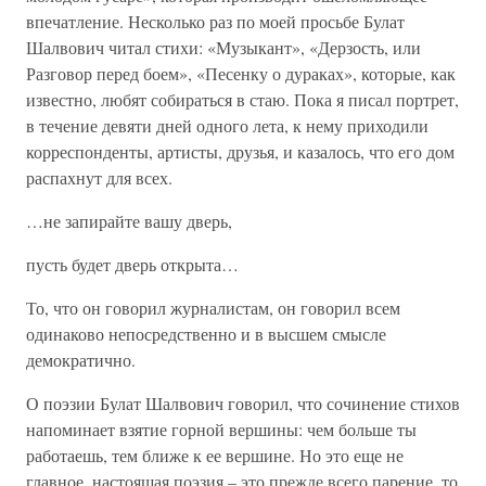
впечатление. Несколько раз по моей просьбе Булат
Шалвович читал стихи: «Музыкант», «Дерзость, или
Разговор перед боем», «Песенку о дураках», которые, как
известно, любят собираться в стаю. Пока я писал портрет,
в течение девяти дней одного лета, к нему приходили
корреспонденты, артисты, друзья, и казалось, что его дом
распахнут для всех.
…не запирайте вашу дверь,
пусть будет дверь открыта…
То, что он говорил журналистам, он говорил всем
одинаково непосредственно и в высшем смысле
демократично.
О поэзии Булат Шалвович говорил, что сочинение стихов
напоминает взятие горной вершины: чем больше ты
работаешь, тем ближе к ее вершине. Но это еще не
главное, настоящая поэзия – это прежде всего парение, то