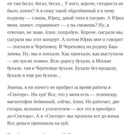
он там бегал, бегал, бегал... У него, короче, гитариста не
было, понял? А я сижу такой обдолбанный и к нему
подхожу — слышь, Юрец, давай типа я сыграю. А Юрка
меня, значит, спрашивает — а ты сможешь? Ну, я
отвечаю, не знаю, блин, попробую. Короче, сыграли мы,
сыграли мы этот концерт. А потом Юрик мне и говорит
— поехали в Череповец. В Череповец на родину Баш-
лачева. Ну, мы и поехали. Как приехали, как выступили
— ни хуя не помню. Всю дорогу бухали, в Москве
бухали, там в Череповце бухали. Бухали без продыху,
бухали и еще раз бухали...
Знаешь, я ни ничего не прибрел за время работы в
«Секторе». Ни хуя! Все, что у меня есть — телевизор,
магнитофон бобинный, сейчас, блин, Не работает, две
гитары, колонки с усилителем — все это я приобрел
до»Сектора». А в «Секторе» мы пропили все до копья.
Все деньги пропивали на хуй.