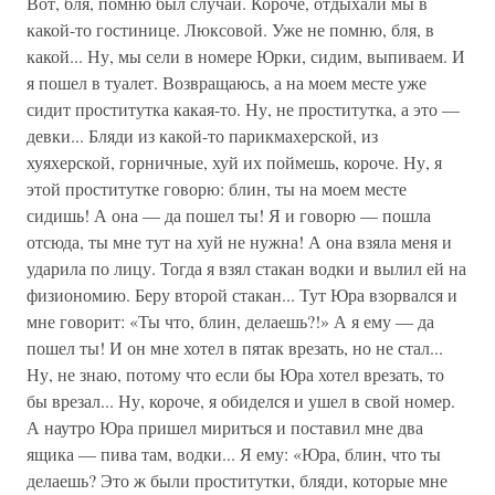
Вот, бля, помню был случай. Короче, отдыхали мы в
какой-то гостинице. Люксовой. Уже не помню, бля, в
какой... Ну, мы сели в номере Юрки, сидим, выпиваем. И
я пошел в туалет. Возвращаюсь, а на моем месте уже
сидит проститутка какая-то. Ну, не проститутка, а это —
девки... Бляди из какой-то парикмахерской, из
хуяхерской, горничные, хуй их поймешь, короче. Ну, я
этой проститутке говорю: блин, ты на моем месте
сидишь! А она — да пошел ты! Я и говорю — пошла
отсюда, ты мне тут на хуй не нужна! А она взяла меня и
ударила по лицу. Тогда я взял стакан водки и вылил ей на
физиономию. Беру второй стакан... Тут Юра взорвался и
мне говорит: «Ты что, блин, делаешь?!» А я ему — да
пошел ты! И он мне хотел в пятак врезать, но не стал...
Ну, не знаю, потому что если бы Юра хотел врезать, то
бы врезал... Ну, короче, я обиделся и ушел в свой номер.
А наутро Юра пришел мириться и поставил мне два
ящика — пива там, водки... Я ему: «Юра, блин, что ты
делаешь? Это ж были проститутки, бляди, которые мне