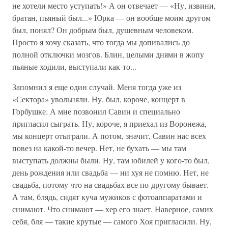
не хотели место уступать!» А он отвечает — «Ну, извини,
братан, пьяный был...» Юрка — он вообще моим другом
был, понял? Он добрым был, душевным человеком.
Просто я хочу сказать, что тогда мы допивались до
полной отключки мозгов. Блин, целыми днями в жопу
пьяные ходили, выступали как-то...
Запомнил я еще один случай. Меня тогда уже из
«Сектора» увольняли. Ну, был, короче, концерт в
Горбушке. А мне позвонил Савин и специально
пригласил сыграть. Ну, короче, я приехал из Воронежа,
мы концерт отыграли. А потом, значит, Савин нас всех
повез на какой-то вечер. Нет, не бухать — мы там
выступать должны были. Ну, там юбилей у кого-то был,
день рождения или свадьба — ни хуя не помню. Нет, не
свадьба, потому что на свадьбах все по-другому бывает.
А там, блядь, сидят куча мужиков с фотоаппаратами и
снимают. Что снимают — хер его знает. Наверное, самих
себя, бля — такие крутые — самого Хоя пригласили. Ну,