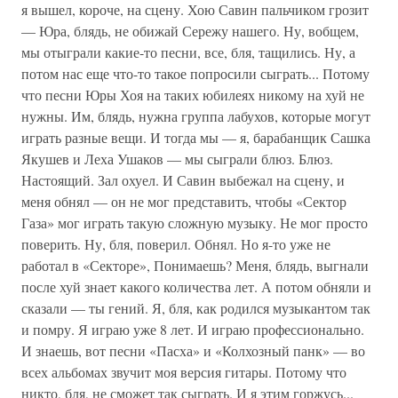
я вышел, короче, на сцену. Хою Савин пальчиком грозит
— Юра, блядь, не обижай Сережу нашего. Ну, вобщем,
мы отыграли какие-то песни, все, бля, тащились. Ну, а
потом нас еще что-то такое попросили сыграть... Потому
что песни Юры Хоя на таких юбилеях никому на хуй не
нужны. Им, блядь, нужна группа лабухов, которые могут
играть разные вещи. И тогда мы — я, барабанщик Сашка
Якушев и Леха Ушаков — мы сыграли блюз. Блюз.
Настоящий. Зал охуел. И Савин выбежал на сцену, и
меня обнял — он не мог представить, чтобы «Сектор
Газа» мог играть такую сложную музыку. Не мог просто
поверить. Ну, бля, поверил. Обнял. Но я-то уже не
работал в «Секторе», Понимаешь? Меня, блядь, выгнали
после хуй знает какого количества лет. А потом обняли и
сказали — ты гений. Я, бля, как родился музыкантом так
и помру. Я играю уже 8 лет. И играю профессионально.
И знаешь, вот песни «Пасха» и «Колхозный панк» — во
всех альбомах звучит моя версия гитары. Потому что
никто, бля, не сможет так сыграть. И я этим горжусь...