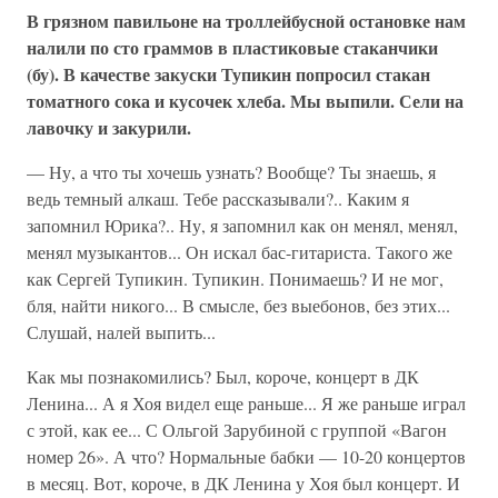
В грязном павильоне на троллейбусной остановке нам
налили по сто граммов в пластиковые стаканчики
(бу). В качестве закуски Тупикин попросил стакан
томатного сока и кусочек хлеба. Мы выпили. Сели на
лавочку и закурили.
— Ну, а что ты хочешь узнать? Вообще? Ты знаешь, я
ведь темный алкаш. Тебе рассказывали?.. Каким я
запомнил Юрика?.. Ну, я запомнил как он менял, менял,
менял музыкантов... Он искал бас-гитариста. Такого же
как Сергей Тупикин. Тупикин. Понимаешь? И не мог,
бля, найти никого... В смысле, без выебонов, без этих...
Слушай, налей выпить...
Как мы познакомились? Был, короче, концерт в ДК
Ленина... А я Хоя видел еще раньше... Я же раньше играл
с этой, как ее... С Ольгой Зарубиной с группой «Вагон
номер 26». А что? Нормальные бабки — 10-20 концертов
в месяц. Вот, короче, в ДК Ленина у Хоя был концерт. И