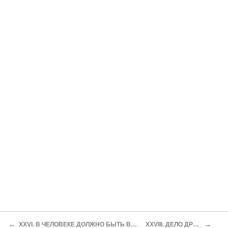
←
→
XXVI. В ЧЕЛОВЕКЕ ДОЛЖНО БЫТЬ ВСЕ ПРЕКРАСНО!
XXVIII. ДЕЛО ДРЕЙФУСА