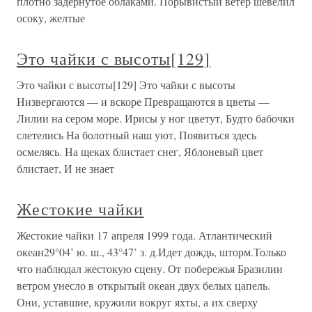
плотно задернутое облаками. Порывистый ветер шевелил
осоку, желтые
Это чайки с высоты[129]
Это чайки с высоты[129] Это чайки с высоты
Низвергаются — и вскоре Превращаются в цветы —
Лилии на сером море. Ирисы у ног цветут, Будто бабочки
слетелись На болотный наш уют, Появиться здесь
осмелясь. На щеках блистает снег, Яблоневый цвет
блистает, И не знает
Жестокие чайки
Жестокие чайки 17 апреля 1999 года. Атлантический
океан29°04’ ю. ш., 43°47’ з. д.Идет дождь, шторм.Только
что наблюдал жестокую сцену. От побережья Бразилии
ветром унесло в открытый океан двух белых цапель.
Они, уставшие, кружили вокруг яхты, а их сверху