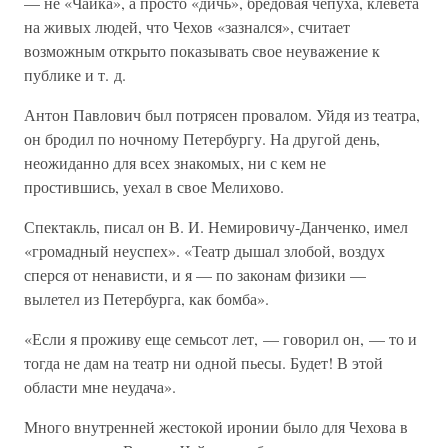
— не «Чайка», а просто «дичь», бредовая чепуха, клевета
на живых людей, что Чехов «зазнался», считает
возможным открыто показывать свое неуважение к
публике и т. д.
Антон Павлович был потрясен провалом. Уйдя из театра,
он бродил по ночному Петербургу. На другой день,
неожиданно для всех знакомых, ни с кем не
простившись, уехал в свое Мелихово.
Спектакль, писал он В. И. Немировичу-Данченко, имел
«громадный неуспех». «Театр дышал злобой, воздух
сперся от ненависти, и я — по законам физики —
вылетел из Петербурга, как бомба».
«Если я проживу еще семьсот лет, — говорил он, — то и
тогда не дам на театр ни одной пьесы. Будет! В этой
области мне неудача».
Много внутренней жестокой иронии было для Чехова в