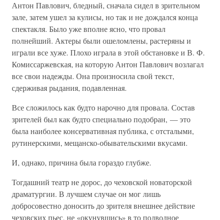
Антон Павлович, бледный, сначала сидел в зрительном
зале, затем ушел за кулисы, но так и не дождался конца
спектакля. Было уже вполне ясно, что провал
полнейший. Актеры были ошеломлены, растеряны и
играли все хуже. Плохо играла в этой обстановке и В. Ф.
Комиссаржевская, на которую Антон Павлович возлагал
все свои надежды. Она произносила свой текст,
сдерживая рыдания, подавленная.
Все сложилось как будто нарочно для провала. Состав
зрителей был как будто специально подобран, — это
была наиболее консервативная публика, с отсталыми,
рутинерскими, мещанско-обывательскими вкусами.
И, однако, причина была гораздо глубже.
Тогдашний театр не дорос, до чеховской новаторской
драматургии. В лучшем случае он мог лишь
добросовестно доносить до зрителя внешнее действие
чеховских пьес, не «окунувшись» в то подводное