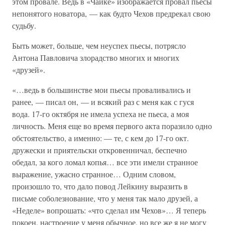
этом провале. Ведь в «Чайке» изображается провал пьесы
непонятого новатора, — как будто Чехов предрекал свою
судьбу.
Быть может, больше, чем неуспех пьесы, потрясло
Антона Павловича злорадство многих и многих
«друзей».
«…ведь в большинстве мои пьесы проваливались и
ранее, — писал он, — и всякий раз с меня как с гуся
вода. 17-го октября не имела успеха не пьеса, а моя
личность. Меня еще во время первого акта поразило одно
обстоятельство, а именно: — те, с кем до 17-го окт.
дружески и приятельски откровенничал, беспечно
обедал, за кого ломал копья… все эти имели странное
выражение, ужасно странное… Одним словом,
произошло то, что дало повод Лейкину выразить в
письме соболезнование, что у меня так мало друзей, а
«Неделе» вопрошать: «что сделал им Чехов»… Я теперь
покоен, настроение у меня обычное, но все же я не могу