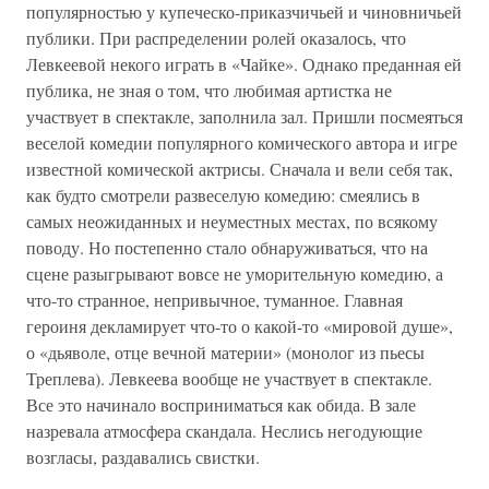
популярностью у купеческо-приказчичьей и чиновничьей
публики. При распределении ролей оказалось, что
Левкеевой некого играть в «Чайке». Однако преданная ей
публика, не зная о том, что любимая артистка не
участвует в спектакле, заполнила зал. Пришли посмеяться
веселой комедии популярного комического автора и игре
известной комической актрисы. Сначала и вели себя так,
как будто смотрели развеселую комедию: смеялись в
самых неожиданных и неуместных местах, по всякому
поводу. Но постепенно стало обнаруживаться, что на
сцене разыгрывают вовсе не уморительную комедию, а
что-то странное, непривычное, туманное. Главная
героиня декламирует что-то о какой-то «мировой душе»,
о «дьяволе, отце вечной материи» (монолог из пьесы
Треплева). Левкеева вообще не участвует в спектакле.
Все это начинало восприниматься как обида. В зале
назревала атмосфера скандала. Неслись негодующие
возгласы, раздавались свистки.