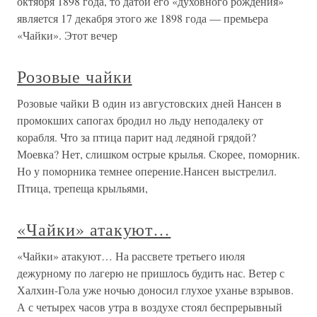
октября 1898 года, то датой его «духовного рождения»
является 17 декабря этого же 1898 года — премьера
«Чайки». Этот вечер
Розовые чайки
Розовые чайки В один из августовских дней Нансен в
промокших сапогах бродил но льду неподалеку от
корабля. Что за птица парит над ледяной грядой?
Моевка? Нет, слишком острые крылья. Скорее, поморник.
Но у поморника темнее оперение.Нансен выстрелил.
Птица, трепеща крыльями,
«Чайки» атакуют…
«Чайки» атакуют… На рассвете третьего июля
дежурному по лагерю не пришлось будить нас. Ветер с
Халхин-Гола уже ночью доносил глухое уханье взрывов.
А с четырех часов утра в воздухе стоял беспрерывный