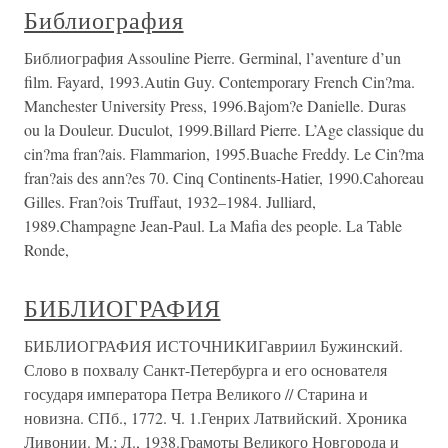
Библиография
Библиография Assouline Pierre. Germinal, l’aventure d’un
film. Fayard, 1993.Autin Guy. Contemporary French Cin?ma.
Manchester University Press, 1996.Bajom?e Danielle. Duras
ou la Douleur. Duculot, 1999.Billard Pierre. L’Age classique du
cin?ma fran?ais. Flammarion, 1995.Buache Freddy. Le Cin?ma
fran?ais des ann?es 70. Cinq Continents-Hatier, 1990.Cahoreau
Gilles. Fran?ois Truffaut, 1932–1984. Julliard,
1989.Champagne Jean-Paul. La Mafia des people. La Table
Ronde,
БИБЛИОГРАФИЯ
БИБЛИОГРАФИЯ ИСТОЧНИКИГавриил Бужинский.
Слово в похвалу Санкт-Петербурга и его основателя
государя императора Петра Великого // Старина и
новизна. СПб., 1772. Ч. 1.Генрих Латвийский. Хроника
Ливонии. М.; Л., 1938.Грамоты Великого Новгорода и