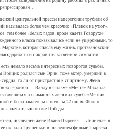
о репрессирован…
ецензий центральной прессы наперегонки трубили об
ий называлась более чем красочно «Плевок на утюг».
е, тем более «белых гадов, вроде кадета Говорухи-
ежденного класса показывались если не ущербными, то
Марютке, которая спасла ему жизнь, протазановский
 благодарности и покровительственной симпатии.
 есть немало весьма интересных поворотов судьбы.
ы Войцик родился сын Эрик, тоже актер, умерший в
о сердца, то ли от пристрастия к спиртному. Жена
 свою героиню — Ванду в фильме «Мечта» Михаила
состоявшихся и сломанных женских судеб. «Мечта»
ной и была закончена в ночь на 22 июня. Фильм
раны значительно позже Победы.
ретьей, последней жене Ивана Пырьева — Лионелле, в
 ее по роли Грушеньки в последнем фильме Пырьева