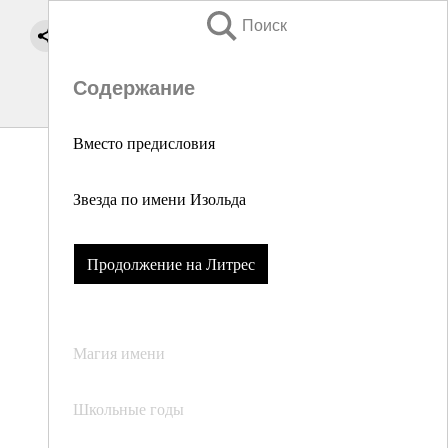
Поиск
Содержание
Вместо предисловия
Звезда по имени Изольда
Продолжение на Литрес
Магия имени
Школьные годы