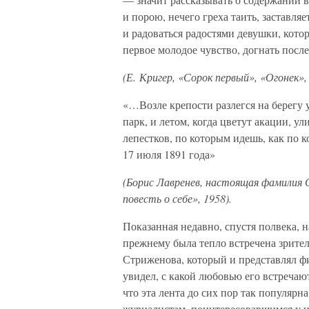
и порою, нечего греха таить, заставля
и радоваться радостями девушки, кото
первое молодое чувство, догнать после
(Е. Кригер, «Сорок первый», «Огонек», 
«…Возле крепости разлегся на берегу
парк, и летом, когда цветут акации,
лепестков, по которым идешь, как по 
17 июля 1891 года»
(Борис Лавренев, настоящая фамилия 
повесть о себе», 1958).
Показанная недавно, спустя полвека, 
прежнему была тепло встречена зрите
Стриженова, который и представлял ф
увидел, с какой любовью его встреча
что эта лента до сих пор так популярн
журналистам, поинтересовавшимся у н