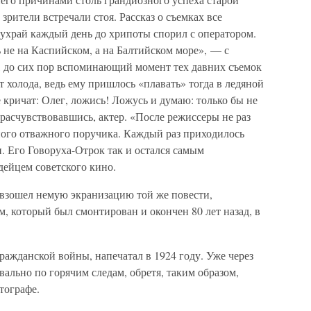
зрители встречали стоя. Рассказ о съемках все
Чухрай каждый день до хрипоты спорил с оператором.
не на Каспийском, а на Балтийском море», — с
 до сих пор вспоминающий момент тех давних съемок
т холода, ведь ему пришлось «плавать» тогда в ледяной
кричат: Олег, ложись! Ложусь и думаю: только бы не
расчувствовавшись, актер. «После режиссеры не раз
ного отважного поручика. Каждый раз приходилось
. Его Говоруха-Отрок так и остался самым
ейцем советского кино.
взошел немую экранизацию той же повести,
 который был смонтирован и окончен 80 лет назад, в
ражданской войны, напечатал в 1924 году. Уже через
вально по горячим следам, обретя, таким образом,
тографе.