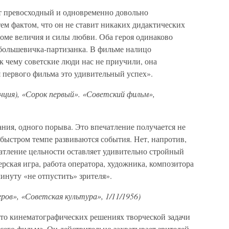
от превосходный и одновременно довольно
ем фактом, что он не ставит никаких дидактических
кроме величия и силы любви. Оба героя одинаково
 большевичка-партизанка. В фильме налицо
к чему советские люди нас не приучили, она
 первого фильма это удивительный успех».
нция), «Сорок первый». «Советский фильм»,
ия, одного порыва. Это впечатление получается не
в быстром темпе развиваются события. Нет, напротив,
атление цельности оставляет удивительно стройный
рская игра, работа оператора, художника, композитора
минуту «не отпустить» зрителя».
ов», «Советская культура», 1/11/1956)
сто кинематографических решениях творческой задачи
сего фильма. Он действительно захватывает зрителей