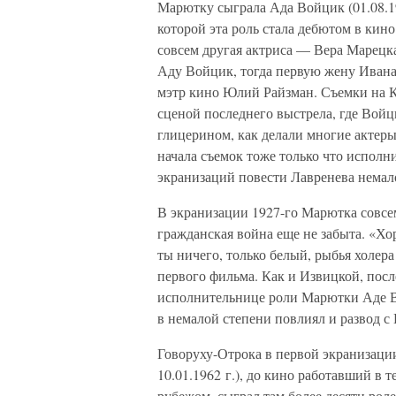
Марютку сыграла Ада Войцик (01.08.190
которой эта роль стала дебютом в кин
совсем другая актриса — Вера Марецка
Аду Войцик, тогда первую жену Ивана
мэтр кино Юлий Райзман. Съемки на К
сценой последнего выстрела, где Войц
глицерином, как делали многие актеры
начала съемок тоже только что исполн
экранизаций повести Лавренева немало
В экранизации 1927-го Марютка совсем
гражданская война еще не забыта. «Хо
ты ничего, только белый, рыбья холер
первого фильма. Как и Извицкой, пос
исполнительнице роли Марютки Аде Во
в немалой степени повлиял и развод с
Говоруху-Отрока в первой экранизаци
10.01.1962 г.), до кино работавший в т
рубежом, сыграл там более десяти рол