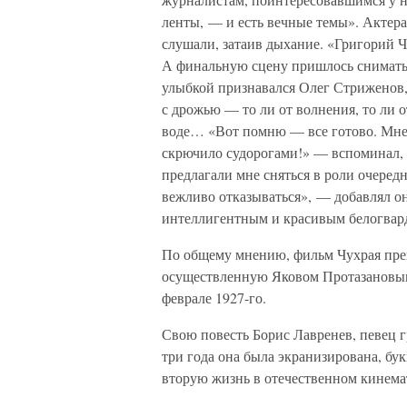
ленты, — и есть вечные темы». Актера 
слушали, затаив дыхание. «Григорий 
А финальную сцену пришлось снимать 
улыбкой признавался Олег Стриженов,
с дрожью — то ли от волнения, то ли о
воде… «Вот помню — все готово. Мне 
скрючило судорогами!» — вспоминал, 
предлагали мне сняться в роли очеред
вежливо отказываться», — добавлял он
интеллигентным и красивым белогвард
По общему мнению, фильм Чухрая пре
осуществленную Яковом Протазановым,
феврале 1927-го.
Свою повесть Борис Лавренев, певец г
три года она была экранизирована, бук
вторую жизнь в отечественном кинема