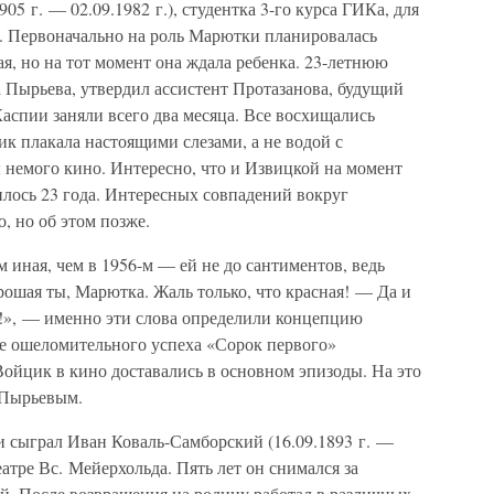
5 г. — 02.09.1982 г.), студентка 3-го курса ГИКа, для
о. Первоначально на роль Марютки планировалась
я, но на тот момент она ждала ребенка. 23-летнюю
 Пырьева, утвердил ассистент Протазанова, будущий
аспии заняли всего два месяца. Все восхищались
ик плакала настоящими слезами, а не водой с
 немого кино. Интересно, что и Извицкой на момент
илось 23 года. Интересных совпадений вокруг
, но об этом позже.
 иная, чем в 1956-м — ей не до сантиментов, ведь
рошая ты, Марютка. Жаль только, что красная! — Да и
а!», — именно эти слова определили концепцию
ле ошеломительного успеха «Сорок первого»
йцик в кино доставались в основном эпизоды. На это
 Пырьевым.
и сыграл Иван Коваль-Самборский (16.09.1893 г. —
еатре Вс. Мейерхольда. Пять лет он снимался за
ей. После возвращения на родину работал в различных