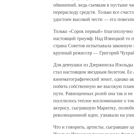
обвинений, ведь съемкам в пустыне ча
перерасходу средств. Только все счас
удостоен высокой чести — его повезли
Только «Сорок первый» благополучно д
настоящий триумф. Над Извицкой то п
страна Советов испытывала законную г
крупный режиссер — Григорий Чухра
Для девчушки из Дзержинска Изольды
стал настоящим звездным билетом. Ее а
кинематографический зенит, однако ак
побить собственную же высокую планк
пути. Равноценных ролей она так и н
поселилось теплое воспоминание о том
актрису, сыгравшую Марютку, полюби
революционной идеи, узнавали на улице
Что и говорить, артисты, сыгравшие 
Изольда Извицкая после выхода фильма