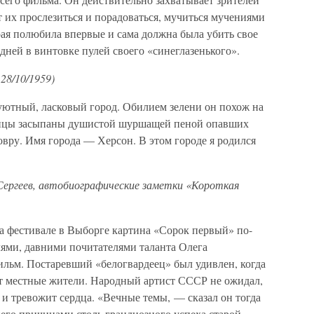
ет их прослезиться и порадоваться, мучиться мучениями
рая полюбила впервые и сама должна была убить свое
дней в винтовке пулей своего «синеглазенького».
28/10/1959)
 уютный, ласковый город. Обилием зелени он похож на
 улицы засыпаны душистой шуршащей пеной опавших
ковру. Имя города — Херсон. В этом городе я родился
Сергеев, автобиографические заметки «Короткая
на фестивале в Выборге картина «Сорок первый» по-
лями, давними почитателями таланта Олега
ильм. Постаревший «белогвардеец» был удивлен, когда
ют местные жители. Народный артист СССР не ожидал,
а и тревожит сердца. «Вечные темы, — сказал он тогда
его причинами столь грандиозного успеха старой