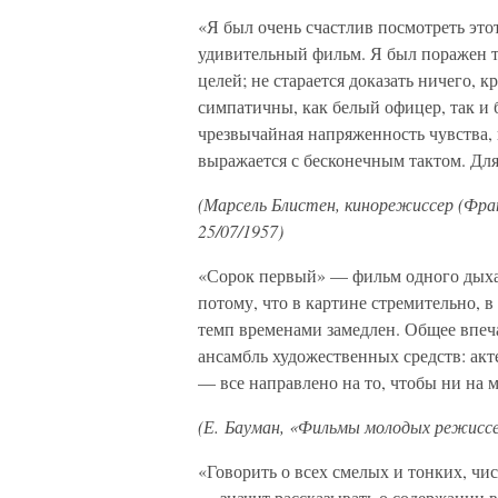
«Я был очень счастлив посмотреть эт
удивительный фильм. Я был поражен т
целей; не старается доказать ничего, 
симпатичны, как белый офицер, так и
чрезвычайная напряженность чувства, 
выражается с бесконечным тактом. Для
(Марсель Блистен, кинорежиссер (Фра
25/07/1957)
«Сорок первый» — фильм одного дыхан
потому, что в картине стремительно, 
темп временами замедлен. Общее впеч
ансамбль художественных средств: акте
— все направлено на то, чтобы ни на 
(Е. Бауман, «Фильмы молодых режиссер
«Говорить о всех смелых и тонких, чи
— значит рассказывать о содержании в