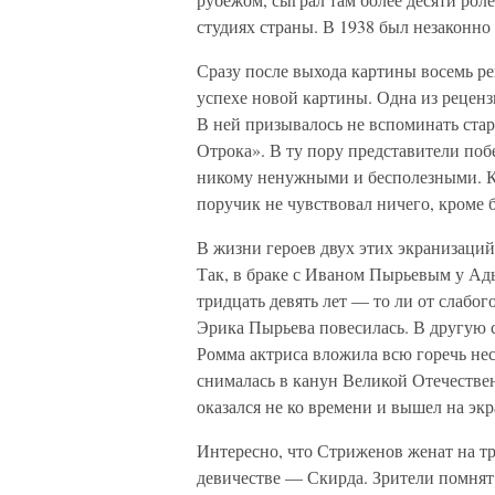
студиях страны. В 1938 был незаконн
Сразу после выхода картины восемь р
успехе новой картины. Одна из реценз
В ней призывалось не вспоминать старо
Отрока». В ту пору представители поб
никому ненужными и бесполезными. К 
поручик не чувствовал ничего, кроме
В жизни героев двух этих экранизаций
Так, в браке с Иваном Пырьевым у Ад
тридцать девять лет — то ли от слабог
Эрика Пырьева повесилась. В другую
Ромма актриса вложила всю горечь не
снималась в канун Великой Отечествен
оказался не ко времени и вышел на эк
Интересно, что Стриженов женат на т
девичестве — Скирда. Зрители помнят