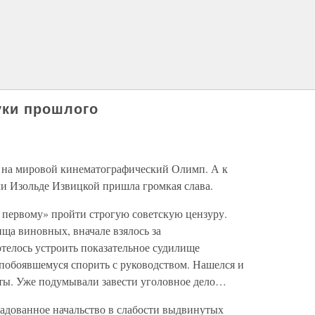
уки прошлого
на мировой кинематографический Олимп. А к
и Изольде Извицкой пришла громкая слава.
к первому» пройти строгую советскую цензуру.
ища виновных, вначале взялось за
телось устроить показательное судилище
 побоявшемуся спорить с руководством. Нашелся и
ты. Уже подумывали завести уголовное дело…
садованное начальство в слабости выдвинутых