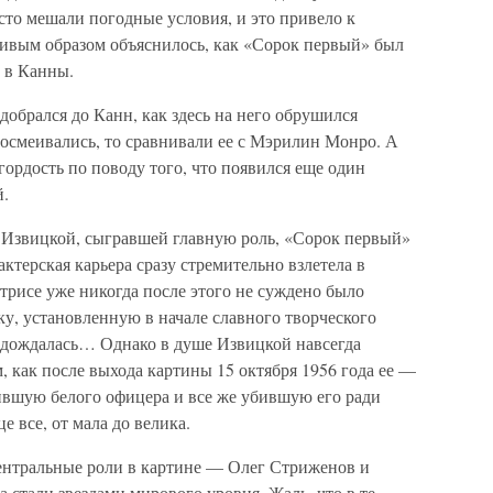
сто мешали погодные условия, и это привело к
тливым образом объяснилось, как «Сорок первый» был
 в Канны.
обрался до Канн, как здесь на него обрушился
осмеивались, то сравнивали ее с Мэрилин Монро. А
ордость по поводу того, что появился еще один
й.
 Извицкой, сыгравшей главную роль, «Сорок первый»
ктерская карьера сразу стремительно взлетела в
трисе уже никогда после этого не суждено было
у, установленную в начале славного творческого
е дождалась… Однако в душе Извицкой навсегда
, как после выхода картины 15 октября 1956 года ее —
вшую белого офицера и все же убившую его ради
 все, от мала до велика.
центральные роли в картине — Олег Стриженов и
 стали звездами мирового уровня. Жаль, что в те