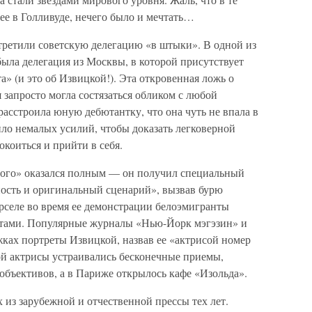
лее в Голливуде, нечего было и мечтать…
ретили советскую делегацию «в штыки». В одной из
была делегация из Москвы, в которой присутствует
а» (и это об Извицкой!). Эта откровенная ложь о
 запросто могла состязаться обликом с любой
расстроила юную дебютантку, что она чуть не впала в
ло немалых усилий, чтобы доказать легковерной
окоиться и прийти в себя.
вого» оказался полным — он получил специальный
ность и оригинальный сценарий», вызвав бурю
рселе во время ее демонстрации белоэмигранты
тами. Популярные журналы «Нью-Йорк мэгэзин» и
ках портреты Извицкой, назвав ее «актрисой номер
ой актрисы устраивались бесконечные приемы,
объективов, а в Париже открылось кафе «Изольда».
 из зарубежной и отчественной прессы тех лет.