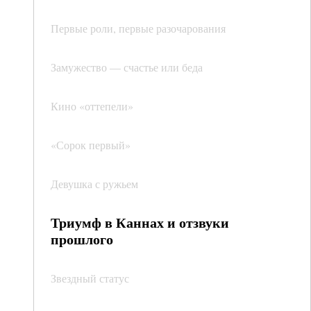
Первые роли, первые разочарования
Замужество — счастье или беда
Кино «оттепели»
«Сорок первый»
Девушка с ружьем
Триумф в Каннах и отзвуки
прошлого
Звездный статус