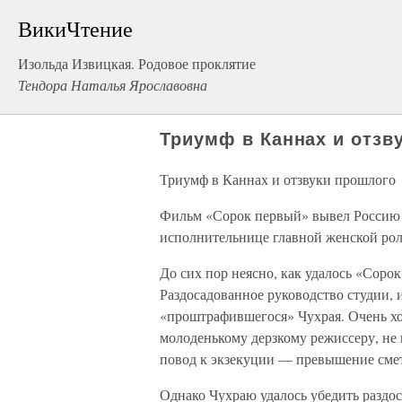
ВикиЧтение
Изольда Извицкая. Родовое проклятие
Тендора Наталья Ярославовна
Триумф в Каннах и отзв
Триумф в Каннах и отзвуки прошлого
Фильм «Сорок первый» вывел Россию 
исполнительнице главной женской рол
До сих пор неясно, как удалось «Соро
Раздосадованное руководство студии, 
«проштрафившегося» Чухрая. Очень хо
молоденькому дерзкому режиссеру, не
повод к экзекуции — превышение сме
Однако Чухраю удалось убедить раздо