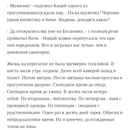
- Мужичок! - подозвал Кащей одного из
прогуливавшихся вдоль нар. - На-ка кружечку! Черпани
уркам кипяточку в бачке. Видишь, доходяги какие?
- Да отожрались мы уже на Бугановке, - с полным ртом
промычал Витя. - Новый хозяин перепугался, что при
нем передохнем. Вот и загружал нас лучше, чем в
цековском санатории.
Жизнь на пересылке не была чрезмерно тоскливой. В
шесть часов утра -подъем. Далее всей камерой поход в
туалет. Потом завтрак. После завтрака часовая прогулка в
прогулочном дворике. Свободное время до обеда.
Свободное время до ужина. В десять часов вечера -
отбой. По вторникам - библиотека. По четвергам - баня с
прожаркой одежды. По пятницам - свидания с
родственниками. Один раз в десять дней ларек. Обыски в
непредсказуемое время. Ну и конечно, долгожданные
этапы на зоны.