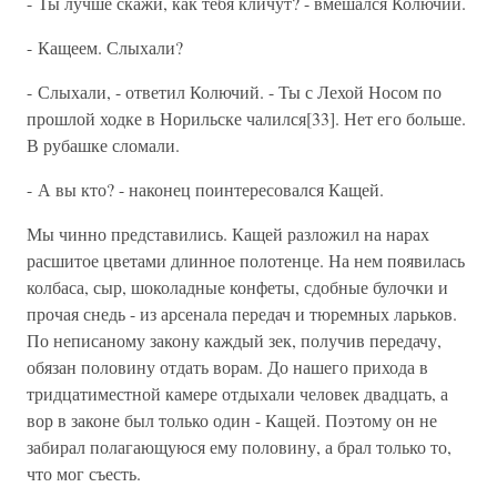
- Ты лучше скажи, как тебя кличут? - вмешался Колючий.
- Кащеем. Слыхали?
- Слыхали, - ответил Колючий. - Ты с Лехой Носом по
прошлой ходке в Норильске чалился[33]. Нет его больше.
В рубашке сломали.
- А вы кто? - наконец поинтересовался Кащей.
Мы чинно представились. Кащей разложил на нарах
расшитое цветами длинное полотенце. На нем появилась
колбаса, сыр, шоколадные конфеты, сдобные булочки и
прочая снедь - из арсенала передач и тюремных ларьков.
По неписаному закону каждый зек, получив передачу,
обязан половину отдать ворам. До нашего прихода в
тридцатиместной камере отдыхали человек двадцать, а
вор в законе был только один - Кащей. Поэтому он не
забирал полагающуюся ему половину, а брал только то,
что мог съесть.