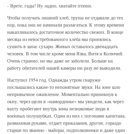
- Врете, гады! Ну ладно, хватайте птюхи.
Чтобы получать лишний хлеб, трупы не отдавали до тех
пор, пока они не начинали разлагаться. К этому времени
накапливалось достаточное количество свежих. В конце
месяца из невостребованного хлеба мы принялись
сушить в запас сухари. Живых оставалось двенадцать
человек. В том числе кроме меня Язва, Витя и Колючий.
Очень странно, но мы даже не заболели. Больше на
работу обитателей нашей камеры ни разу не выводили.
Наступил 1954 год. Однажды утром снаружи
послышались какие-то непонятные звуки. На зоне шло
непривычное оживление. Моментально приникнув к
окну, через щели в «наморднике» мы увидели, как через
вахту пробегают внутрь зоны незнакомые люди в
военных полушубках. Один из них с погонами капитана,
размахивая руками, отдает приказания, другие, гораздо
старше по званию - майоры, подполковники и даже один