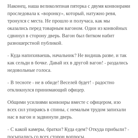
Наконец, наша великолепная пятерка с двумя конвоирами
проследовала к «воронку», который, натужно ревя,
тронулся с места. Не прошло и получаса, как мы
оказались перед товарным вагоном. Один из конвойных
сдвинул в сторону дверь. Вагон был битком набит
разношерстной публикой.
- Куда напихиваешь, начальник? Не видишь разве, и так
как сельди в бочке. Давай их в другой вагон! - раздались
недовольные голоса.
- В тесноте - не в обиде! Веселей будет! - радостно
откликнулся принимающий офицер.
Общими усилиями конвоиры вместе с офицером, изо
всех сил упираясь в спины, с немалым трудом запихали
нас в вагон и задвинули дверь.
- С какой камеры, братки? Куда едем? Откуда прибыли? -
посыпались со всех сторон вопросы.