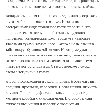
- Ой, ребята! Какие же вы все худые! Вас, наверное, здесь
плохо кормили? -тоненьким голоском протянул майор.
Воцарилась полная тишина. Зеки судорожно соображали,
шутит майор или говорит всерьез. И когда по
растерянному лицу столичного гостя стало ясно, что
наивность его вплотную приблизилась к уровню
идиотизма, гомерический хохот грохнул в нависшее
тяжелыми тучами зимнее небо. Такого еще не слышала
тайга вокруг бугановской «дачи». Некоторые урки
повалились на землю и катались по ней, схватившись за
животы, до полного изнеможения. Длительное время
никто не мог остановиться. От истерического смеха
слезы выступили на глазах.
А в зону все заходили и заходили люди. Несли матрацы,
подушки, простыни, наволочки. Несли шашки, шахматы,
домино. Тащили профессиональный кинопроектор и
жестяные коробки с кинофильмами. В сторону кухни
отправлялись мешки и коробки с продуктами.