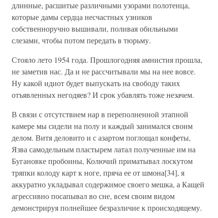
длинные, расшитые различными узорами полотенца,
которые дамы сердца несчастных узников
собственноручно вышивали, поливая обильными
слезами, чтобы потом передать в тюрьму.
Стояло лето 1954 года. Прошлогодняя амнистия прошла,
не заметив нас. Да и не рассчитывали мы на нее вовсе.
Ну какой идиот будет выпускать на свободу таких
отъявленных негодяев? И срок убавлять тоже незачем.
В связи с отсутствием нар в переполненной этапной
камере мы сидели на полу и каждый занимался своим
делом. Витя деловито и с азартом поглощал конфеты,
Язва самодельным пластырем латал полученные им на
Бугановке пробоины, Колючий приматывал лоскутом
тряпки колоду карт к ноге, пряча ее от шмона[34], я
аккуратно укладывал содержимое своего мешка, а Кащей
агрессивно посапывал во сне, всем своим видом
демонстрируя полнейшее безразличие к происходящему.