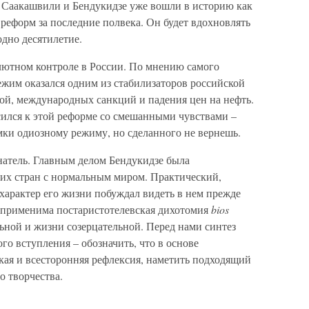
 Саакашвили и Бендукидзе уже вошли в историю как
реформ за последние полвека. Он будет вдохновлять
одно десятилетие.
лютном контроле в России. По мнению самого
жим оказался одним из стабилизаторов российской
ой, международных санкций и падения цен на нефть.
сился к этой реформе со смешанными чувствами –
ки одиозному режиму, но сделанного не вернешь.
натель. Главным делом Бендукидзе была
ких стран с нормальным миром. Практический,
характер его жизни побуждал видеть в нем прежде
е применима постаристотелевская дихотомия
bios
льной и жизни созерцательной. Перед нами синтез
ого вступления – обозначить, что в основе
кая и всесторонняя рефлексия, наметить подходящий
о творчества.