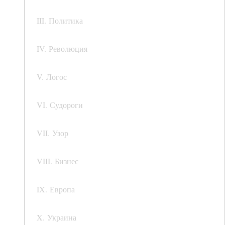
III. Политика
IV. Революция
V. Логос
VI. Судороги
VII. Узор
VIII. Бизнес
IX. Европа
X. Украина