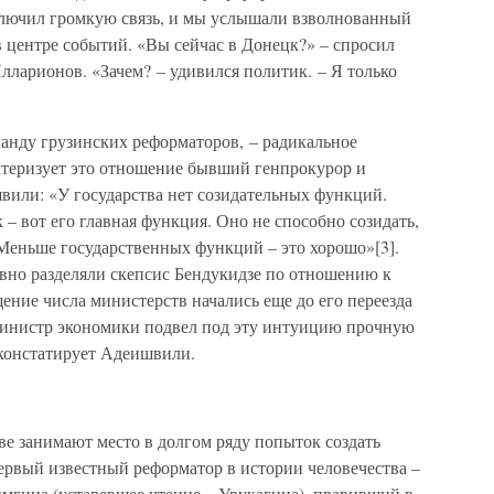
ключил громкую связь, и мы услышали взволнованный
 центре событий. «Вы сейчас в Донецк?» – спросил
ларионов. «Зачем? – удивился политик. – Я только
манду грузинских реформаторов, – радикальное
актеризует это отношение бывший генпрокурор и
или: «У государства нет созидательных функций.
 – вот его главная функция. Оно не способно созидать,
 Меньше государственных функций – это хорошо»[3].
вно разделяли скепсис Бендукидзе по отношению к
щение числа министерств начались еще до его переезда
министр экономики подвел под эту интуицию прочную
 констатирует Адеишвили.
е занимают место в долгом ряду попыток создать
рвый известный реформатор в истории человечества –
мгина (устаревшее чтение – Урукагина), правивший в