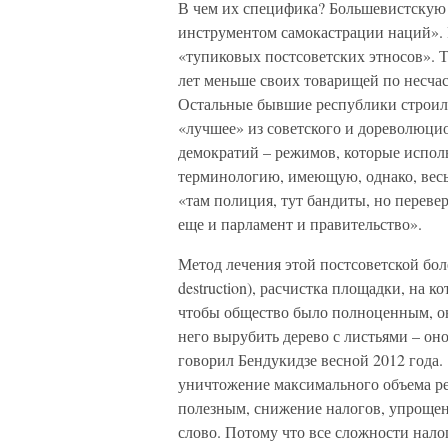
В чем их специфика? Большевистску
инструментом самокастрации наций». 
«тупиковых постсоветских этносов». Т
лет меньше своих товарищей по несчаст
Остальные бывшие республики строил
«лучшее» из советского и дореволюцио
демократий – режимов, которые испо
терминологию, имеющую, однако, весьм
«там полиция, тут бандиты, но переверн
еще и парламент и правительство».
Метод лечения этой постсоветской боле
destruction), расчистка площадки, на к
чтобы общество было полноценным, оно
него вырубить дерево с листьями – он
говорил Бендукидзе весной 2012 года.
уничтожение максимального объема рег
полезным, снижение налогов, упрощен
слово. Потому что все сложности нал