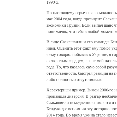
1990-х.
По-настоящему серьезная возможность 
мае 2004 года, когда президент Саака
экономики Грузии. Если выпал шанс что
понимаешь, что тебя в любой момент м
В лице Саакашвили и его команды Бен
идей. Оценить этот факт ему помог у
я ему говорю: побывав в Украине, я го
с открытым сердцем, вы не мой начальн
года. То, что казалось само собой раз
ответственность, быстрая реакция на 
либо полностью отсутствовало.
Характерный пример. Зимой 2006-го н
произошла диверсия. В разгар необычн
Саакашвили немедленно снимается из Да
Бендукидзе вспомнил эту историю пос
2014 года. Во время ужина стало изве