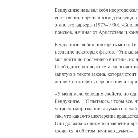
Бендукидзе называл себя неортодокса
естественно-научный взгляд на вещи,
этапе его карьеры (1977–1990). «Биол
поисков, начиная от Аристотеля и конч
Бендукидзе любил повторять мотто Ге
незнание некоторых фактов. «Уникальна
мог дойти до последнего винтика, но 
Свободного университета, многолетни
запятую в тексте закона, которая стоит
деталях и потерять перспективу и гори
«У меня мало хороших свойств, но одн
Бендукидзе. – Я пытаюсь, чтобы все, ч
устроено мироздание, я думаю о неко
так, что какая-то шестеренка вращаетс
Они должны в одном направлении враща
сходится, я об этом начинаю думать».