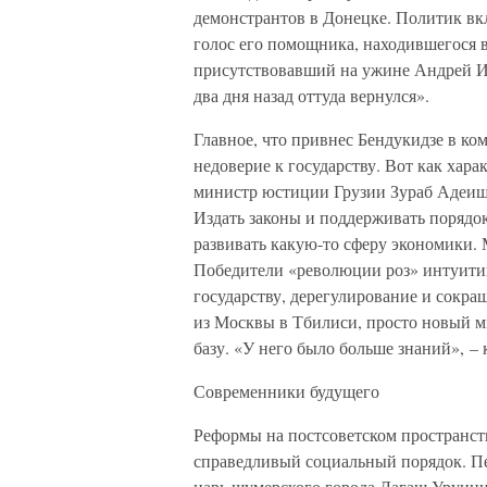
демонстрантов в Донецке. Политик в
голос его помощника, находившегося в
присутствовавший на ужине Андрей Ил
два дня назад оттуда вернулся».
Главное, что привнес Бендукидзе в ко
недоверие к государству. Вот как хар
министр юстиции Грузии Зураб Адеишв
Издать законы и поддерживать порядок
развивать какую-то сферу экономики.
Победители «революции роз» интуити
государству, дерегулирование и сокра
из Москвы в Тбилиси, просто новый 
базу. «У него было больше знаний», –
Современники будущего
Реформы на постсоветском пространств
справедливый социальный порядок. Пе
царь шумерского города Лагаш Уруини