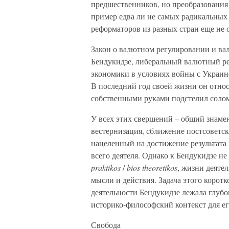
предшественников, но преобразования
пример едва ли не самых радикальных 
реформаторов из разных стран еще не 
Закон о валютном регулировании и ва
Бендукидзе, либеральный валютный ре
экономики в условиях войны с Украин
В последний год своей жизни он отно
собственными руками подстелил солом
У всех этих свершений – общий знаме
вестернизация, сближение постсоветс
нацеленный на достижение результата 
всего деятеля. Однако к Бендукидзе н
praktikos
/
bios theoretikos
, жизни деяте
мысли и действия. Задача этого коротк
деятельности Бендукидзе лежала глубо
историко-философский контекст для ег
Свобода