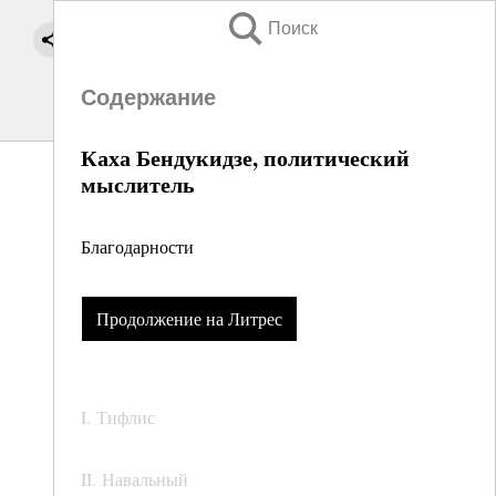
Поиск
Содержание
Каха Бендукидзе, политический
мыслитель
Благодарности
Продолжение на Литрес
I. Тифлис
II. Навальный