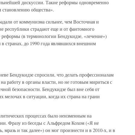
альнейшей дискуссии. Такие реформы одновременно
и становлению общества».
адали от коммунизма сильнее, чем Восточная и
ие республики страдают еще и от фантомного
 реформы (в терминологии Бендукидзе, «лечение»)
 в странах, до 1990 года являвшихся внешним
иеве Бендукидзе спросили, что делать профессионалам
на работу в органы власти, но не готовым мириться с
чной безопасности. Бендукидзе был вне себя от
их мелочах в ситуации, когда их страна на грани
олитических процессах было неизменным на
ни. Фразу из беседы с Альфредом Кохом («Я не
ь, мразь и так далее») он мог произнести и в 2010-х, и в