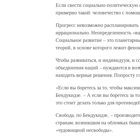
Если свести социально-политическую 
примерно такой: человечество с помощ
Прогресс невозможно распланировать и
иррационально. Неопределенность «вш
Социальное развитие – это планетарн
теорий, в основе которого лежит фено
Чтобы развиваться, и индивидуум, и 
объединения наций – нуждаются в воз
находить верные решения. Попросту го
«Если вы боретесь за то, чтобы максим
Бендукидзе. – А если вы боретесь за то
это стоит делать только для противод
Свобода, по Бендукидзе, – производит
странам, возникшим на обломках быв
«чудовищной несвободы».