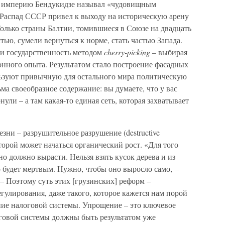
ю империю Бендукидзе называл «чудовищным
Распад СССР привел к выходу на историческую арену
олько страны Балтии, томившиеся в Союзе на двадцать
ью, сумели вернуться к норме, стать частью Запада.
и государственность методом
cherry-picking
– выбирая
нного опыта. Результатом стало построение фасадных
льзуют привычную для остального мира политическую
а своеобразное содержание: вы думаете, что у вас
ули – а там какая-то единая сеть, которая захватывает
зни – разрушительное разрушение (destructive
оторой может начаться органический рост. «Для того
 должно вырасти. Нельзя взять кусок дерева и из
о будет мертвым. Нужно, чтобы оно выросло само, –
 – Поэтому суть этих [грузинских] реформ –
улирования, даже такого, которое кажется нам порой
ие налоговой системы. Упрощение – это ключевое
оговой системы должны быть результатом уже