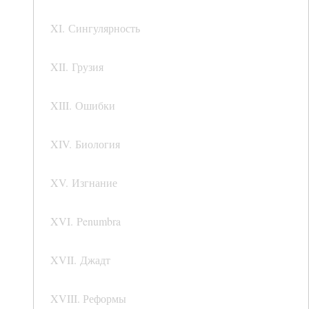
XI. Сингулярность
XII. Грузия
XIII. Ошибки
XIV. Биология
XV. Изгнание
XVI. Penumbra
XVII. Джадт
XVIII. Реформы