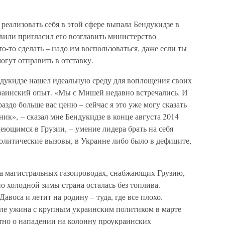
реализовать себя в этой сфере выпала Бендукидзе в
швили пригласил его возглавить министерство
-то сделать – надо им воспользоваться, даже если ты
огут отправить в отставку.
дукидзе нашел идеальную среду для воплощения своих
краинский опыт. «Мы с Мишей недавно встречались. И
раздо больше вас ценю – сейчас я это уже могу сказать
ик», – сказал мне Бендукидзе в конце августа 2014
умеющимся в Грузии, – умение лидера брать на себя
политические вызовы, в Украине либо было в дефиците,
а магистральных газопроводах, снабжающих Грузию,
о холодной зимы страна осталась без топлива.
воса и летит на родину – туда, где все плохо.
ле ужина с крупным украинским политиком в марте
стно о нападении на колонну проукраинских