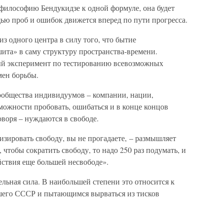
философию Бендукидзе к одной формуле, она будет
ью проб и ошибок движется вперед по пути прогресса.
з одного центра в силу того, что бытие
ита» в саму структуру пространства-времени.
ый эксперимент по тестированию всевозможных
мен борьбы.
сообщества индивидуумов – компании, нации,
можности пробовать, ошибаться и в конце концов
воря – нуждаются в свободе.
изировать свободу, вы не прогадаете, – размышляет
, чтобы сократить свободу, то надо 250 раз подумать, и
ействия еще большей несвободе».
ельная сила. В наибольшей степени это относится к
шего СССР и пытающимся вырваться из тисков