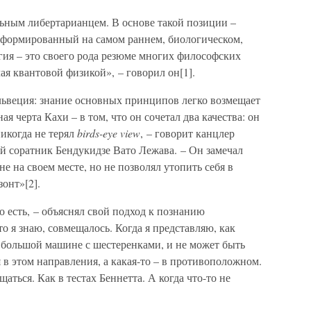
льным либертарианцем. В основе такой позиции –
 сформированный на самом раннем, биологическом,
огия – это своего рода резюме многих философских
ая квантовой физикой», – говорил он[1].
львеция: знание основных принципов легко возмещает
я черта Кахи – в том, что он сочетал два качества: он
никогда не терял
birds-eye view
, – говорит канцлер
й соратник Бендукидзе Вато Лежава. – Он замечал
 не на своем месте, но не позволял утопить себя в
зонт»[2].
о есть, – объяснял свой подход к познанию
то я знаю, совмещалось. Когда я представляю, как
й большой машине с шестеренками, и не может быть
я в этом направления, а какая-то – в противоположном.
ться. Как в тестах Беннетта. А когда что-то не