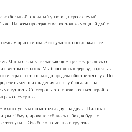
через большой открытый участок, пересекаемый
было. На всем пространстве рос только мощный дуб с
 немцам ориентиром. Этот участок они держат все
лет. Мины с каким-то чавкающим треском рвались со
и свистом осколков. Мы бросились к дереву, надеясь за
то и страха нет, только до предела обострился слух. По
ределить место их падения и сразу бросались на
ь минут пять. Со стороны это могло казаться игрой в
«игра» со смертью…
м вздохнув, мы посмотрели друг на друга. Пилотки
лицам. Обмундирование сбилось набок, кобуры с
 расстегнуты… Это было и смешно и грустно…