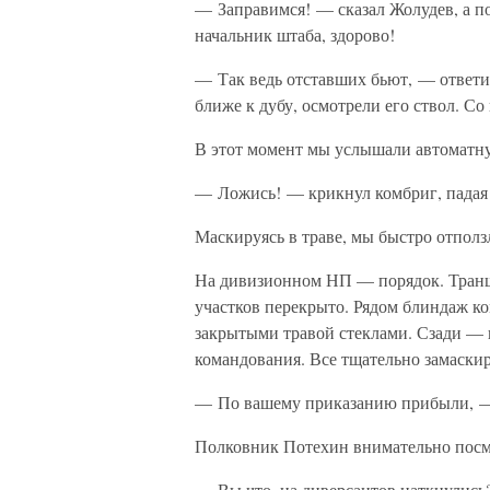
— Заправимся! — сказал Жолудев, а п
начальник штаба, здорово!
— Так ведь отставших бьют, — ответил
ближе к дубу, осмотрели его ствол. С
В этот момент мы услышали автоматну
— Ложись! — крикнул комбриг, падая 
Маскируясь в траве, мы быстро отполз
На дивизионном НП — порядок. Транш
участков перекрыто. Рядом блиндаж ко
закрытыми травой стеклами. Сзади — 
командования. Все тщательно замаски
— По вашему приказанию прибыли, —
Полковник Потехин внимательно посмот
— Вы что, на диверсантов наткнулись