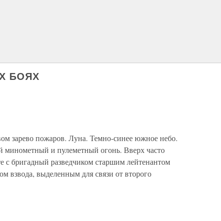
Х БОЯХ
м зарево пожаров. Луна. Темно-синее южное небо.
ий минометный и пулеметный огонь. Вверх часто
е с бригадный разведчиком старшим лейтенантом
м взвода, выделенным для связи от второго