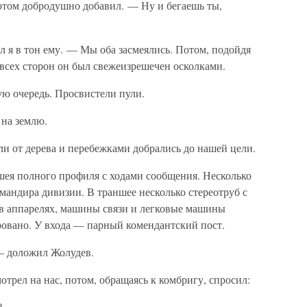
отом добродушно добавил. — Ну и бегаешь ты,
 я в тон ему. — Мы оба засмеялись. Потом, подойдя
о всех сторон он был свежеизрешечен осколками.
ю очередь. Просвистели пули.
на землю.
ли от дерева и перебежками добрались до нашей цели.
ея полного профиля с ходами сообщения. Несколько
мандира дивизии. В траншее несколько стереотруб с
в аппарелях, машины связи и легковые машины
ровано. У входа — парный комендантский пост.
 доложил Жолудев.
рел на нас, потом, обращаясь к комбригу, спросил:
?