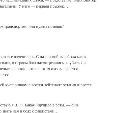
мательней. У него — первый прыжок…
им транспортом, или нужна помощь?
ак все изменилось. С начала войны я была как в
егодня, в первом бою насмотревшись на убитых и
еные, я поняла, что прежняя жизнь вернется,
рнется…
ей кустарником высотки лейтенант останавливается:
твую я В. Ф. Бакая, идущего в роты, — они
до знать нам в боях с фашистами…