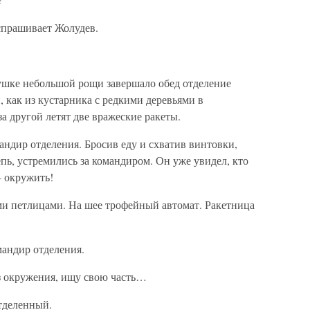
прашивает Жолудев.
ушке небольшой рощи завершало обед отделение
 как из кустарника с редкими деревьями в
а другой летят две вражеские ракеты.
ндир отделения. Бросив еду и схватив винтовки,
епь, устремились за командиром. Он уже увидел, кто
— окружить!
ми петлицами. На шее трофейный автомат. Ракетница
андир отделения.
из окружения, ищу свою часть…
тделенный.