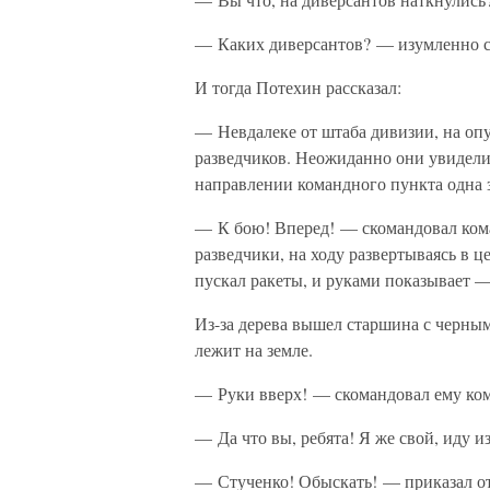
— Каких диверсантов? — изумленно с
И тогда Потехин рассказал:
— Невдалеке от штаба дивизии, на оп
разведчиков. Неожиданно они увидели,
направлении командного пункта одна з
— К бою! Вперед! — скомандовал кома
разведчики, на ходу развертываясь в ц
пускал ракеты, и руками показывает 
Из-за дерева вышел старшина с черны
лежит на земле.
— Руки вверх! — скомандовал ему ком
— Да что вы, ребята! Я же свой, иду 
— Стученко! Обыскать! — приказал о