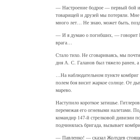
— Настроение бодрое — первый бой и 
товарищей и друзей мы потеряли. Мне 
много лет… Не знаю, может быть, позд
— И я думаю о погибших, — говорит 
врага…
Стало тихо. Не сговариваясь, мы почт
дня А. С. Галанов был тяжело ранен, а
…На наблюдательном пункте комбриг В.
полем боя висит жаркое солнце. От ды
марево.
Наступило короткое затишье. Гитлеро
перемежая его огневыми налетами. Под
командир 147-й стрелковой дивизии по
подчинялась бригада, вызывает комбри
— Павленко! — сказал Жолудев стоящ