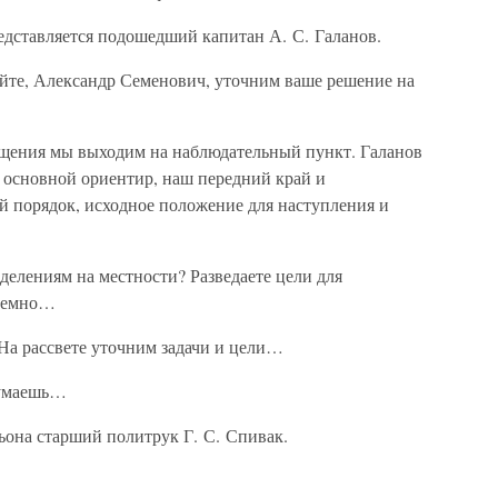
дставляется подошедший капитан А. С. Галанов.
айте, Александр Семенович, уточним ваше решение на
бщения мы выходим на наблюдательный пункт. Галанов
т основной ориентир, наш передний край и
й порядок, исходное положение для наступления и
делениям на местности? Разведаете цели для
атемно…
На рассвете уточним задачи и цели…
думаешь…
ьона старший политрук Г. С. Спивак.