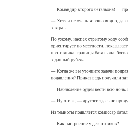
— Командир второго батальона! — пре
— Хотя и не очень хорошо видно, дав
завтра…
По узкому, наспех отрытому ходу соо
ориентирует по местности, показывае
противника, границы батальона, боево
заданный рубеж.
— Когда же вы уточните задачи подраз
подавления? Приказ ведь получили з
— Наблюдение будем вести всю ночь. 
— Ну что ж, — другого здесь не при
Из темноты появляется комиссар батал
— Как настроение у десантников?