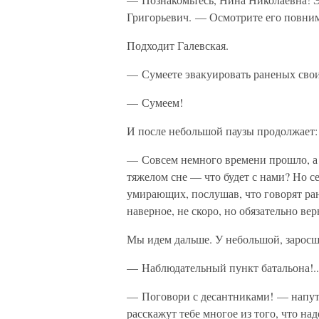
Григорьевич. — Осмотрите его повни
Подходит Галевская.
— Сумеете эвакуировать раненых сво
— Сумеем!
И после небольшой паузы продолжает:
— Совсем немного времени прошло, а к
тяжелом сне — что будет с нами? Но с
умирающих, послушав, что говорят ран
наверное, не скоро, но обязательно ве
Мы идем дальше. У небольшой, заросш
— Наблюдательный пункт батальона!..
— Поговори с десантниками! — напутс
расскажут тебе многое из того, что на