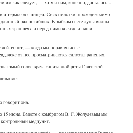
 им как следует, — хотя и нам, конечно, досталось!..
 и термосов с пищей. Сняв пилотки, проходим мимо
 длинный ряд погибших. В зыбком свете луны видны
нных траншеях, а перед ними кое-где и наши
лейтенант, — когда мы поравнялись с
евдалеке от нее просматриваются силуэты раненых.
накомый голос врача санитарной роты Галевской.
ливаемся.
о говорит она.
ро 15 июня. Вместе с комбригом В. Г. Жолудевым мы
а контрольный медпункт.
то наш начальник штаба, — представляет меня Виктор