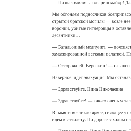
— Познакомились, товарищ майор! Дали
Мы обгоняем подносчиков боеприпасов
отрытой братской могилы — возле нее
воронки, убитые гитлеровцы в оставле
десантники…
— Батальонный медпункт, — поясняет 
замаскированной ветками палаткой. Н
— Осторожней, Веревкин! — слышен з
Наверное, идет эвакуация. Мы останав
— Здравствуйте, Нина Николаевна!
— Здравствуйте! — как-то очень устал
В памяти возникло яркое, сияющее ут
идем к самолету. По дороге заходим н
— Познакомьтесь, Нина Николаевна! Э