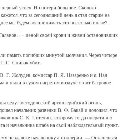
первый успех. Но потери большие. Сколько
кажется, что за сегодняшний день я стал старше на
нее мы будем воспринимать это несколько иначе?..
Галанов, — ценой своей крови и жизни остановивших
или память погибших минутой молчания. Через четыре
 Г. С. Спивак убит.
 Г. Жолудев, комиссар П. Я. Назаренко и я. Над
ма и пыли в сухом нагретом воздухе стоит багровое
вцы ведут методический артиллерийский огонь,
ошел начальник разведки В. Ф. Бакай и доложил, что
лковник С. К. Потехин, которому тогда оперативно
га и начальника штаба на свой наблюдательный пункт.
ему невдалеке начальнику артиллерии. — Останешься