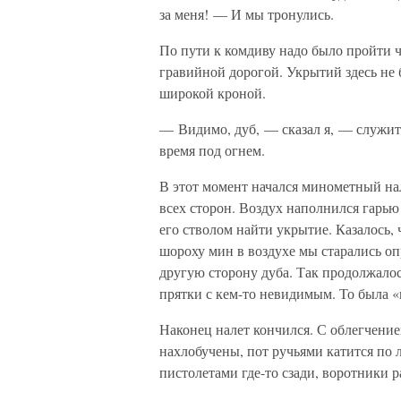
за меня! — И мы тронулись.
По пути к комдиву надо было пройти 
гравийной дорогой. Укрытий здесь не 
широкой кроной.
— Видимо, дуб, — сказал я, — служит
время под огнем.
В этот момент начался минометный на
всех сторон. Воздух наполнился гарью 
его стволом найти укрытие. Казалось, ч
шороху мин в воздухе мы старались оп
другую сторону дуба. Так продолжалос
прятки с кем-то невидимым. То была 
Наконец налет кончился. С облегчение
нахлобучены, пот ручьями катится по 
пистолетами где-то сзади, воротники