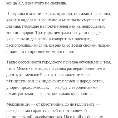
конца ХХ века этого не скажешь.
Продавцы в магазинах, как правило, не галантные юнцы,
каких я видела в Аргентине, а маленькие смугловатые
девицы, глядящие на покупателей как на непрошеных
конкистадоров. Тротуары центральных улиц нередко
украшены индеанками в колоритных одеждах,
расположившимися на ковриках со всеми своими чадами
и напористо просящими милостыню.
Такие особенности городского пейзажа обусловлены тем,
что в Мексике, которая по своим размерам более чем в
десять раз меньше России, проживает не менее
пятидесяти разных индейских племен и народностей,
упорно продолжающих — наряду с европейскими
иммигрантами — ковать мексиканскую нацию.
Мексиканцы — от крестьянина до интеллигента —
нескрываемо гордятся своей непотопляемой
национальной самобытностью. На одной из больших