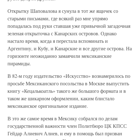
Открытку Шаповалова я сунула в тот же ящичек со
старыми письмами, где всякий раз мне упрямо
попадалась под руки ставшая уже привычной загадочная
зеленая открыточка с Канарских островов. Однако
настало время, когда я перестала вспоминать и
Аргентину, и Кубу, и Канарские и все другие острова. На
горизонте неожиданно замаячили мексиканские
пирамиды.
В 82-м году издательство «Искусство» вознамерилось по
просьбе Мексиканского посольства в Москве выпустить
книгу «Кецалькоатль» такого же большого формата и в
таком же шикарном оформлении, каким блистало
мексиканское оригинальное издание.
В это же самое время в Мексику собрался по делам
государственной важности член Политбюро ЦК КПСС
Гейдар Алиевич Алиев, и ему в помощь был призван