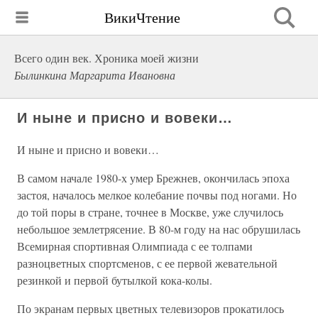
ВикиЧтение
Всего один век. Хроника моей жизни
Былинкина Маргарита Ивановна
И ныне и присно и вовеки…
И ныне и присно и вовеки…
В самом начале 1980-х умер Брежнев, окончилась эпоха
застоя, началось мелкое колебание почвы под ногами. Но
до той поры в стране, точнее в Москве, уже случилось
небольшое землетрясение. В 80-м году на нас обрушилась
Всемирная спортивная Олимпиада с ее толпами
разноцветных спортсменов, с ее первой жевательной
резинкой и первой бутылкой кока-колы.
По экранам первых цветных телевизоров прокатилось