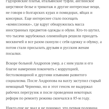
гэдээровские платья, итальянские туфли, английское
шерстяное белье и трикотаж и другие интересные вещи,
не говоря о болгарских курах и помидорах, яйцах и
консервах. Еще интереснее стало посещать
«комиссионки», где вдруг обнаружилась масса
иностранных предметов одежды и обуви. Кто-то шутил,
что тысячи зарубежных олимпийцев решили приодеть
москвичей и все разом скинули с себя одежку и обувку, а
потом стали присылать друзьям и русским женам
посылки.
Вскоре больной Андропов умер, а с ним ушли и его
благие намерения покончить с коррупцией,
бестолковщиной и другими изъянами развитого
социализма. После Андропова на вахту заступил старый
немощный Черненко, но и этот генсек не выдержал
рабочих перегрузок и после проведения некоторых
реформ по ремонту режима скончался в 85-м году.
Никто еще не знал и не понимал, что первая половина