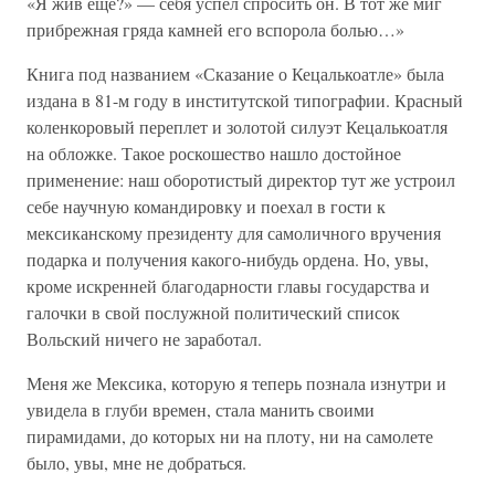
«Я жив еще?» — себя успел спросить он. В тот же миг
прибрежная гряда камней его вспорола болью…»
Книга под названием «Сказание о Кецалькоатле» была
издана в 81-м году в институтской типографии. Красный
коленкоровый переплет и золотой силуэт Кецалькоатля
на обложке. Такое роскошество нашло достойное
применение: наш оборотистый директор тут же устроил
себе научную командировку и поехал в гости к
мексиканскому президенту для самоличного вручения
подарка и получения какого-нибудь ордена. Но, увы,
кроме искренней благодарности главы государства и
галочки в свой послужной политический список
Вольский ничего не заработал.
Меня же Мексика, которую я теперь познала изнутри и
увидела в глуби времен, стала манить своими
пирамидами, до которых ни на плоту, ни на самолете
было, увы, мне не добраться.