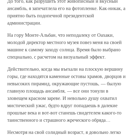
До того, как разрушить этот живописный и вкусный
ансамбль, я запечатлела его на фотопленке. Как-никак, а
приятно быть подопечной президентской
администрации.
На гору Монте-Альбан, что неподалеку от Оахаки,
молодой директор местного музея повез меня на своей
машине к самому заходу солнца. Время было выбрано
специально, с расчетом на визуальный эффект.
Действительно, когда мы въехали на плоскую вершину
горы, где находятся каменные остовы храмов, дворцов и
невысоких пирамид, окружающие пустошь, — былую
главную площадь ансамбля, — все они тонули в
зловещем красном зареве. И невольно душу охватил
мистический ужас, будто вдруг попадаешь в далекие
прошлые века и вот-вот станешь свидетелем какого-то
таинственного и страшного жреческого обряда…
Несмотря на свой солидный возраст, я довольно легко