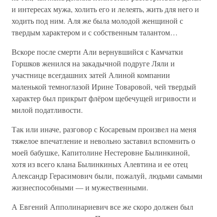
и интересах мужа, холить его и лелеять, жить для него и
ходить под ним. Аля же была молодой женщиной с
твердым характером и с собственным талантом…
Вскоре после смерти Али вернувшийся с Камчатки
Горшков женился на закадычной подруге Ляли и
участнице всегдашних затей Алиной компании
маленькой темноглазой Ирине Товаровой, чей твердый
характер был прикрыт флёром щебечущей игривости и
милой податливости.
Так или иначе, разговор с Косаревым произвел на меня
тяжелое впечатление и невольно заставил вспомнить о
моей бабушке, Капитолине Нестеровне Былинкиной,
хотя из всего клана Былинкиных Алевтина и ее отец
Александр Герасимович были, пожалуй, людьми самыми
жизнеспособными — и мужественными.
А Евгений Апполинариевич все же скоро должен был