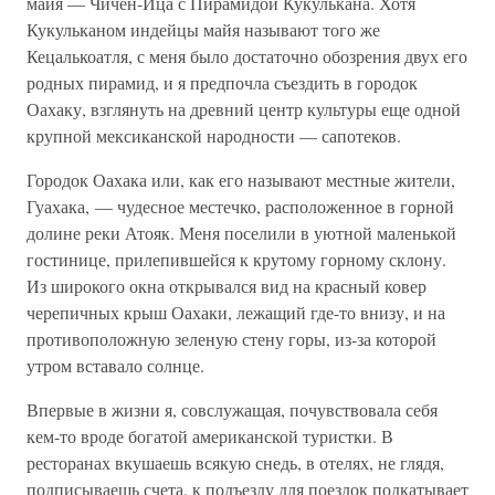
майя — Чичен-Ица с Пирамидой Кукулькана. Хотя
Кукульканом индейцы майя называют того же
Кецалькоатля, с меня было достаточно обозрения двух его
родных пирамид, и я предпочла съездить в городок
Оахаку, взглянуть на древний центр культуры еще одной
крупной мексиканской народности — сапотеков.
Городок Оахака или, как его называют местные жители,
Гуахака, — чудесное местечко, расположенное в горной
долине реки Атояк. Меня поселили в уютной маленькой
гостинице, прилепившейся к крутому горному склону.
Из широкого окна открывался вид на красный ковер
черепичных крыш Оахаки, лежащий где-то внизу, и на
противоположную зеленую стену горы, из-за которой
утром вставало солнце.
Впервые в жизни я, совслужащая, почувствовала себя
кем-то вроде богатой американской туристки. В
ресторанах вкушаешь всякую снедь, в отелях, не глядя,
подписываешь счета, к подъезду для поездок подкатывает