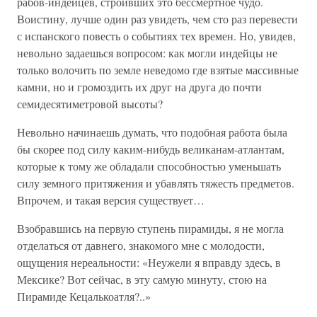
рабов-индейцев, строивших это бессмертное чудо.
Воистину, лучше один раз увидеть, чем сто раз перевести
с испанского повесть о событиях тех времен. Но, увидев,
невольно задаешься вопросом: как могли индейцы не
только волочить по земле неведомо где взятые массивные
камни, но и громоздить их друг на друга до почти
семидесятиметровой высоты?
Невольно начинаешь думать, что подобная работа была
бы скорее под силу каким-нибудь великанам-атлантам,
которые к тому же обладали способностью уменьшать
силу земного притяжения и убавлять тяжесть предметов.
Впрочем, и такая версия существует…
Взобравшись на первую ступень пирамиды, я не могла
отделаться от давнего, знакомого мне с молодости,
ощущения нереальности: «Неужели я вправду здесь, в
Мексике? Вот сейчас, в эту самую минуту, стою на
Пирамиде Кецалькоатля?..»