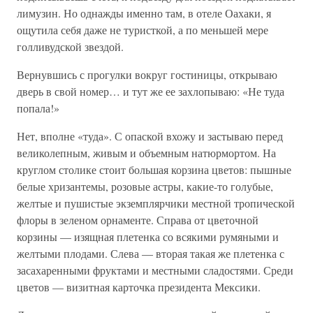
лимузин. Но однажды именно там, в отеле Оахаки, я
ощутила себя даже не туристкой, а по меньшей мере
голливудской звездой.
Вернувшись с прогулки вокруг гостиницы, открываю
дверь в свой номер… и тут же ее захлопываю: «Не туда
попала!»
Нет, вполне «туда». С опаской вхожу и застываю перед
великолепным, живым и объемным натюрмортом. На
круглом столике стоит большая корзина цветов: пышные
белые хризантемы, розовые астры, какие-то голубые,
желтые и пушистые экземплярчики местной тропической
флоры в зеленом орнаменте. Справа от цветочной
корзины — изящная плетенка со всякими румяными и
желтыми плодами. Слева — вторая такая же плетенка с
засахаренными фруктами и местными сладостями. Среди
цветов — визитная карточка президента Мексики.