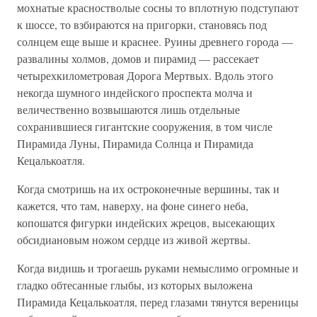
мохнатые красностволые сосны то вплотную подступают
к шоссе, то взбираются на пригорки, становясь под
солнцем еще выше и краснее. Руины древнего города —
развалины холмов, домов и пирамид — рассекает
четырехкилометровая Дорога Мертвых. Вдоль этого
некогда шумного индейского проспекта молча и
величественно возвышаются лишь отдельные
сохранившиеся гигантские сооружения, в том числе
Пирамида Луны, Пирамида Солнца и Пирамида
Кецалькоатля.
Когда смотришь на их остроконечные вершины, так и
кажется, что там, наверху, на фоне синего неба,
копошатся фигурки индейских жрецов, высекающих
обсидиановым ножом сердце из живой жертвы.
Когда видишь и трогаешь руками немыслимо огромные и
гладко обтесанные глыбы, из которых выложена
Пирамида Кецалькоатля, перед глазами тянутся вереницы