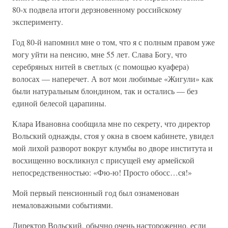
80-х подвела итоги дерзновенному российскому
эксперименту.
Год 80-й напомнил мне о том, что я с полным правом уже
могу уйти на пенсию, мне 55 лет. Слава Богу, что
серебряных нитей в светлых (с помощью куафера)
волосах — наперечет. А вот мои любимые «Жигули» как
были натуральным блондином, так и остались — без
единой белесой царапины.
Клара Ивановна сообщила мне по секрету, что директор
Вольский однажды, стоя у окна в своем кабинете, увидел
мой лихой разворот вокруг клумбы во дворе института и
восхищенно воскликнул с присущей ему армейской
непосредственностью: «Фю-ю! Просто обосс…ся!»
Мой первый пенсионный год был ознаменован
немаловажными событиями.
Директор Вольский, обычно очень настороженно, если