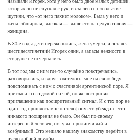
называли Игорек, хотя у него было двое малых детишек,
которых он не спускал с рук, из-за чего в посольстве
шутили, что «от него пахнет молоком». Была у него и
жена, обширная, высокая — выше его на целую голову —
женщина.
В 80-е годы дети переженились, жена умерла, и остался
шестидесятилетний Игорек один, а запасы нежности в
его душе не исчерпались.
В тот год мы с ним где-то случайно повстречались,
разговорились, и вдруг захотелось, мне на свою беду,
повспоминать с ним о счастливой аргентинской поре. Я
пригласила его домой на чай, он же воспринял
приглашение как поощрительный сигнал. И с тех пор не
один год пришлось мне по телефону его убеждать, что
никакого поощрения не было. Он был по-своему
интересный человек, но, увы, прилипчивый и
возбудимый. Это мешало нашему знакомству перейти в
русло доброй дружбы.