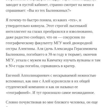
заводит в пустой кабинет, странно смотрит на меня и
спрашивает: «Вы из тех Былинкиных?»
Я почему-то быстро поняла, из каких «тех», и
утвердительно кивнула. Этот строгий лысенький
интеллигент на глазах преобразился и взволнованно,
даже радостно сообщил, что он — сокурсник по
географическому факультету МГУ моей двоюродной
сестры Алевтины. Аля (дочь Александра Герасимовича
Былинкина, погибшего в 38-м году в тюрьме), окончив
МГУ, уехала с мужем на Камчатку изучать вулканы и там
в 50-е годы погибла, сорвавшись в кратер.
Евгений Апполинариевич с нескрываемой нежностью
вспоминал, как они с Алей куролесили в их общей
студенческой компании и как он называл ее
«географиней». И тут произошло самое неожиданное.
Словно почувствовав во мне близкого человека, он еще