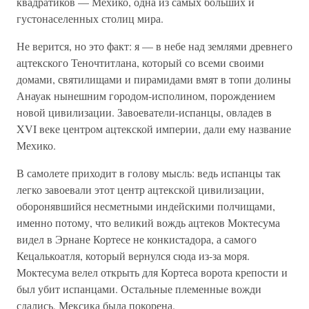
квадратиков — Мехико, одна из самых больших и
густонаселенных столиц мира.
Не верится, но это факт: я — в небе над землями древнего
ацтекского Теночтитлана, который со всеми своими
домами, святилищами и пирамидами вмят в топи долины
Анауак нынешним городом-исполином, порождением
новой цивилизации. Завоеватели-испанцы, овладев в
XVI веке центром ацтекской империи, дали ему название
Мехико.
В самолете приходит в голову мысль: ведь испанцы так
легко завоевали этот центр ацтекской цивилизации,
оборонявшийся несметными индейскими полчищами,
именно потому, что великий вождь ацтеков Моктесума
видел в Эрнане Кортесе не конкистадора, а самого
Кецалькоатля, который вернулся сюда из-за моря.
Моктесума велел открыть для Кортеса ворота крепости и
был убит испанцами. Остальные племенные вожди
сдались, Мексика была покорена.