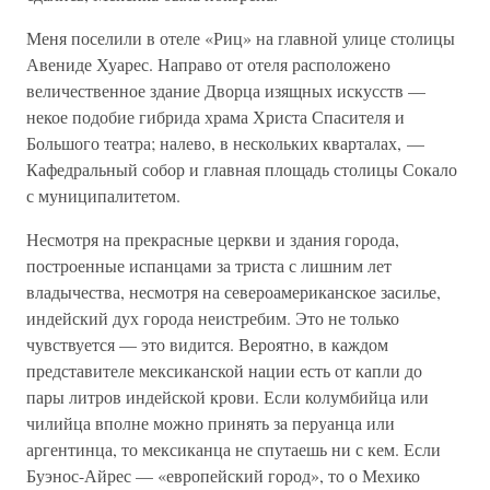
Меня поселили в отеле «Риц» на главной улице столицы
Авениде Хуарес. Направо от отеля расположено
величественное здание Дворца изящных искусств —
некое подобие гибрида храма Христа Спасителя и
Большого театра; налево, в нескольких кварталах, —
Кафедральный собор и главная площадь столицы Сокало
с муниципалитетом.
Несмотря на прекрасные церкви и здания города,
построенные испанцами за триста с лишним лет
владычества, несмотря на североамериканское засилье,
индейский дух города неистребим. Это не только
чувствуется — это видится. Вероятно, в каждом
представителе мексиканской нации есть от капли до
пары литров индейской крови. Если колумбийца или
чилийца вполне можно принять за перуанца или
аргентинца, то мексиканца не спутаешь ни с кем. Если
Буэнос-Айрес — «европейский город», то о Мехико