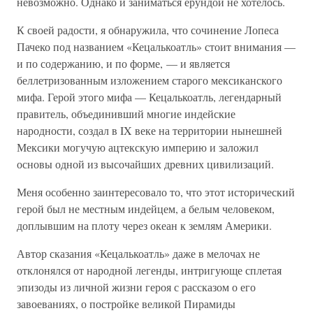
невозможно. Однако и заниматься ерундой не хотелось.
К своей радости, я обнаружила, что сочинение Лопеса
Пачеко под названием «Кецалькоатль» стоит внимания —
и по содержанию, и по форме, — и является
беллетризованным изложением старого мексиканского
мифа. Герой этого мифа — Кецалькоатль, легендарный
правитель, объединивший многие индейские
народности, создал в IX веке на территории нынешней
Мексики могучую ацтекскую империю и заложил
основы одной из высочайших древних цивилизаций.
Меня особенно заинтересовало то, что этот исторический
герой был не местным индейцем, а белым человеком,
доплывшим на плоту через океан к землям Америки.
Автор сказания «Кецалькоатль» даже в мелочах не
отклонялся от народной легенды, интригующе сплетая
эпизоды из личной жизни героя с рассказом о его
завоеваниях, о постройке великой Пирамиды