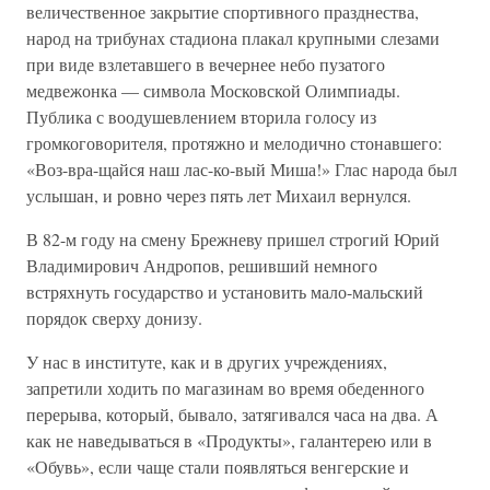
величественное закрытие спортивного празднества,
народ на трибунах стадиона плакал крупными слезами
при виде взлетавшего в вечернее небо пузатого
медвежонка — символа Московской Олимпиады.
Публика с воодушевлением вторила голосу из
громкоговорителя, протяжно и мелодично стонавшего:
«Воз-вра-щайся наш лас-ко-вый Миша!» Глас народа был
услышан, и ровно через пять лет Михаил вернулся.
В 82-м году на смену Брежневу пришел строгий Юрий
Владимирович Андропов, решивший немного
встряхнуть государство и установить мало-мальский
порядок сверху донизу.
У нас в институте, как и в других учреждениях,
запретили ходить по магазинам во время обеденного
перерыва, который, бывало, затягивался часа на два. А
как не наведываться в «Продукты», галантерею или в
«Обувь», если чаще стали появляться венгерские и