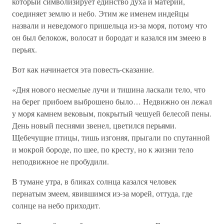
который символизирует единство духа и материи,
соединяет землю и небо. Этим же именем индейцы
назвали и неведомого пришельца из-за моря, потому что
он был белокож, волосат и бородат и казался им змеею в
перьях.
Вот как начинается эта повесть-сказание.
«Дня нового несмелые лучи и тишина ласкали тело, что
на берег прибоем выброшено было… Недвижно он лежал
у моря камнем вековым, покрытый чешуей белесой пены.
День новый песнями звенел, цветился перьями.
Щебечущие птицы, тишь изгоняя, прыгали по спутанной
и мокрой бороде, по шее, по кресту, но к жизни тело
неподвижное не пробудили.
В тумане утра, в бликах солнца казался человек
пернатым змеем, явившимся из-за морей, оттуда, где
солнце на небо приходит.