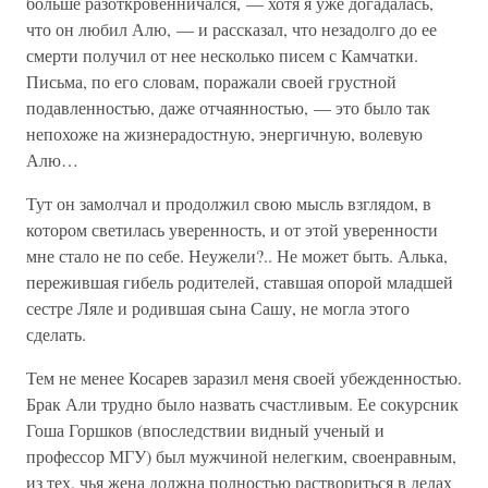
больше разоткровенничался, — хотя я уже догадалась,
что он любил Алю, — и рассказал, что незадолго до ее
смерти получил от нее несколько писем с Камчатки.
Письма, по его словам, поражали своей грустной
подавленностью, даже отчаянностью, — это было так
непохоже на жизнерадостную, энергичную, волевую
Алю…
Тут он замолчал и продолжил свою мысль взглядом, в
котором светилась уверенность, и от этой уверенности
мне стало не по себе. Неужели?.. Не может быть. Алька,
пережившая гибель родителей, ставшая опорой младшей
сестре Ляле и родившая сына Сашу, не могла этого
сделать.
Тем не менее Косарев заразил меня своей убежденностью.
Брак Али трудно было назвать счастливым. Ее сокурсник
Гоша Горшков (впоследствии видный ученый и
профессор МГУ) был мужчиной нелегким, своенравным,
из тех, чья жена должна полностью раствориться в делах