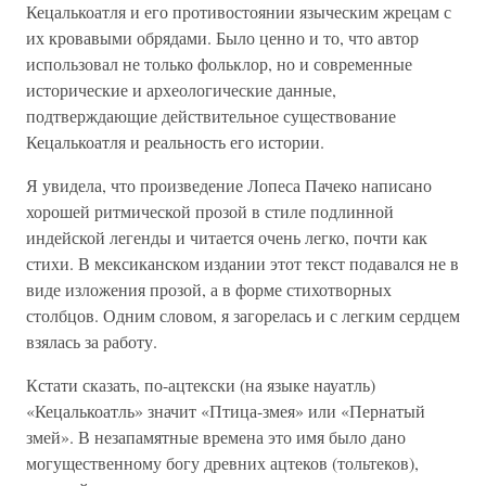
Кецалькоатля и его противостоянии языческим жрецам с
их кровавыми обрядами. Было ценно и то, что автор
использовал не только фольклор, но и современные
исторические и археологические данные,
подтверждающие действительное существование
Кецалькоатля и реальность его истории.
Я увидела, что произведение Лопеса Пачеко написано
хорошей ритмической прозой в стиле подлинной
индейской легенды и читается очень легко, почти как
стихи. В мексиканском издании этот текст подавался не в
виде изложения прозой, а в форме стихотворных
столбцов. Одним словом, я загорелась и с легким сердцем
взялась за работу.
Кстати сказать, по-ацтекски (на языке науатль)
«Кецалькоатль» значит «Птица-змея» или «Пернатый
змей». В незапамятные времена это имя было дано
могущественному богу древних ацтеков (тольтеков),