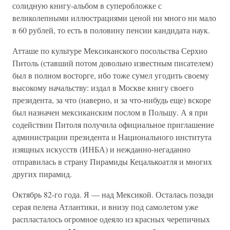
солидную книгу-альбом в суперобложке с
великолепными иллюстрациями ценой ни много ни мало
в 60 рублей, то есть в половину пенсии кандидата наук.
Атташе по культуре Мексиканского посольства Серхио
Питоль (ставший потом довольно известным писателем)
был в полном восторге, ибо тоже сумел угодить своему
высокому начальству: издал в Москве книгу своего
президента, за что (наверно, и за что-нибудь еще) вскоре
был назначен мексиканским послом в Польшу. А я при
содействии Питоля получила официальное приглашение
администрации президента и Национального института
изящных искусств (ИНБА) и нежданно-негаданно
отправилась в страну Пирамиды Кецалькоатля и многих
других пирамид.
Октябрь 82-го года. Я — над Мексикой. Осталась позади
серая пелена Атлантики, и внизу под самолетом уже
распласталось огромное одеяло из красных черепичных