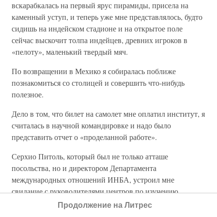
вскарабкалась на первый ярус пирамиды, присела на
каменный уступ, и теперь уже мне представлялось, будто
сидишь на индейском стадионе и на открытое поле
сейчас выскочит толпа индейцев, древних игроков в
«пелоту», маленький твердый мяч.
По возвращении в Мехико я собиралась поближе
познакомиться со столицей и совершить что-нибудь
полезное.
Дело в том, что билет на самолет мне оплатил институт, я
считалась в научной командировке и надо было
представить отчет о «проделанной работе».
Серхио Питоль, который был не только атташе
посольства, но и директором Департамента
международных отношений ИНБА, устроил мне
свидание с руководителями центров по изучению
народной культуры Мексики. После посещения Оахаки с
Продолжение на Литрес
ее археологическими памятниками и районом