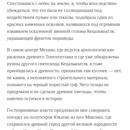
Спустившись с небес на землю, я, чтобы впоследствии
убеждаться, что это была не галлюцинация под
воздействием пульке или текилы, подобрала один из
красных каменных осколков, валявшихся под огромным
изваянием оскаленной змеиной головы Кецалькоатля,
украшающей фронтон пирамиды.
В самом центре Мехико, где ведутся археологические
раскопки древнего Теночтитлана и где уже обнаружены
руины другого святилища Кецалькоатля, я тоже
приобщилась к древности, прихватив там кусочек — нет,
не камня, а непонятного строительного материала,
похожего на черный пористый туф. Чего только не
придумали и не сделали древние умельцы, чтобы
навечно остаться в истории.
Гостеприимные власти предложили мне совершить
поездку на полуостров Юкатан на юге Мексики, где
сохранился древний город другой великой народности