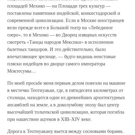
площадей Мехико — на Площади трех культур —
поставлены памятники индейской, конкистадорской и
современной цивилизации. Если в Москве иностранцев
вели прежде всего в Большой театр на «Лебединое
озеро», то в Мехико — во Дворец изящных искусств
смотреть «Танцы народов Мексики» в исполнении
балетных танцоров. И это действительно, было
впечатляющее зрелище, — будто видишь неистовые
пляски индейцев во дворце самого императора
Моктесумы…
По моей просьбе меня первым делом повезли на машине
в местечко Теотиуакан, где, в пятидесяти километрах от
столицы, находится один из древнейших архитектурных
ансамблей на земле, а в доколумбову эпоху был центр
высочайшей тольтекской цивилизации, которая погибла
при нашествии ацтеков в XIII–XIV веке.
Дорога к Теотиуакану вьется между сосновыми борами,