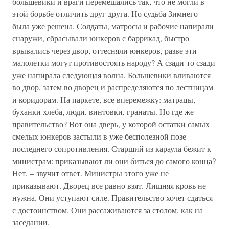
большевики и враги перемешались так, что не могли в
этой борьбе отличить друг друга. Но судьба Зимнего
была уже решена. Солдаты, матросы и рабочие напирали
снаружи, сбрасывали юнкеров с баррикад, быстро
врывались через двор, оттесняли юнкеров, разве эти
малолетки могут противостоять народу? А сзади-то сзади
уже напирала следующая волна. Большевики вливаются
во двор, затем во дворец и распределяются по лестницам
и коридорам. На паркете, все вперемежку: матрацы,
буханки хлеба, люди, винтовки, гранаты. Но где же
правительство? Вот она дверь, у которой остатки самых
смелых юнкеров застыли в уже бесполезной позе
последнего сопротивления. Старший из караула бежит к
министрам: приказывают ли они биться до самого конца?
Нет, – звучит ответ. Министры этого уже не
приказывают. Дворец все равно взят. Лишняя кровь не
нужна. Они уступают силе. Правительство хочет сдаться
с достоинством. Они рассаживаются за столом, как на
заседании.