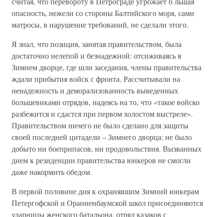
считая, что перевороту в Петрограде угрожает б льшая
опасность, нежели со стороны Балтийского моря, сами
матросы, в нарушение требований, не сделали этого.
Я знал, что позиция, занятая правительством, была
достаточно нелепой и безнадежной: отсиживаясь в
Зимнем дворце, где шли заседания, члены правительства
ждали прибытия войск с фронта. Рассчитывали на
ненадежность и деморализованность выведенных
большевиками отрядов, надеясь на то, что «такое войско
разбежится и сдастся при первом холостом выстреле».
Правительством ничего не было сделано для защиты
своей последней цитадели – Зимнего дворца: не было
добыто ни боеприпасов, ни продовольствия. Вызванных
днем к резиденции правительства юнкеров не смогли
даже накормить обедом.
В первой половине дня к охранявшим Зимний юнкерам
Петергофской и Ораниенбаумской школ присоединяются
ударницы женского батальона, отряд казаков с