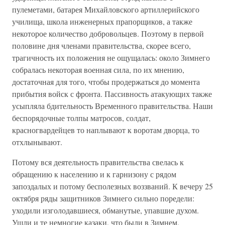
пулеметами, батарея Михайловского артиллерийского
училища, школа инженерных прапорщиков, а также
некоторое количество добровольцев. Поэтому в первой
половине дня членами правительства, скорее всего,
трагичность их положения не ощущалась: около Зимнего
собралась некоторая военная сила, по их мнению,
достаточная для того, чтобы продержаться до момента
прибытия войск с фронта. Пассивность атакующих также
усыпляла бдительность Временного правительства. Наши
беспорядочные толпы матросов, солдат,
красногвардейцев то наплывают к воротам дворца, то
отхлынывают.
Потому вся деятельность правительства свелась к
обращению к населению и к гарнизону с рядом
запоздалых и потому бесполезных воззваний. К вечеру 25
октября ряды защитников Зимнего сильно поредели:
уходили изголодавшиеся, обманутые, упавшие духом.
Ушли и те немногие казаки, что были в Зимнем,