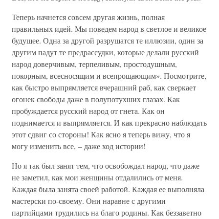
Теперь начнется совсем другая жизнь, полная
правильных идей. Мы поведем народ в светлое и великое
будущее. Одна за другой разрушатся те иллюзии, один за
другим падут те предрассудки, которые делали русский
народ доверчивым, терпеливым, простодушным,
покорным, всесносящим и всепрощающим». Посмотрите,
как быстро выпрямляется вчерашний раб, как сверкает
огонек свободы даже в полупотухших глазах. Как
пробуждается русский народ от гнета. Как он
поднимается и выпрямляется. И как прекрасно наблюдать
этот сдвиг со стороны! Как ясно я теперь вижу, что я
могу изменить все, – даже ход истории!
Но я так был занят тем, что освобождал народ, что даже
не заметил, как мои женщины отдалились от меня.
Каждая была занята своей работой. Каждая ее выполняла
мастерски по-своему. Они наравне с другими
партийцами трудились на благо родины. Как беззаветно