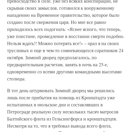
превосходство в силе, уже без всяких конспираций, не
скрывая своих замыслов, готовился к вооруженному
нападению на Временное правительство, которое было
создано после свержения царя. Но мне все равно
приходилось всех подогнать: «Яснее ясного, что теперь,
уже поистине, промедление в восстании смерти подобно.
Нельзя ждать!! Можно потерять все!» – орал я на своих
трусливых и еще в чем-то сомневающихся соратников 24
октября. Зимний дворец предполагалось, по
предварительным расчетам, занять в ночь на 25-е,
одновременно со всеми другими командными высотами
столицы.
В тот день штурмовать Зимний дворец мы решились
лишь после прибытия на помощь из Кронштадта уже
испытанных в июльские дни и составлявших в
Петрограде реальную силу нескольких тысяч матросов
Балтийского флота из Гельсингфорса и кронштадтцев.
Несмотря на то, что я требовал вывода всего флота,