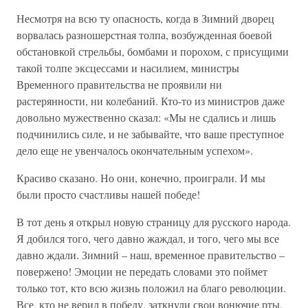
Несмотря на всю ту опасность, когда в Зимний дворец
ворвалась разношерстная толпа, возбужденная боевой
обстановкой стрельбы, бомбами и порохом, с присущими
такой толпе эксцессами и насилием, министры
Временного правительства не проявили ни
растерянности, ни колебаний. Кто-то из министров даже
довольно мужественно сказал: «Мы не сдались и лишь
подчинились силе, и не забывайте, что ваше преступное
дело еще не увенчалось окончательным успехом».
Красиво сказано. Но они, конечно, проиграли. И мы
были просто счастливы нашей победе!
В тот день я открыл новую страницу для русского народа.
Я добился того, чего давно жаждал, и того, чего мы все
давно ждали. Зимний – наш, временное правительство –
повержено! Эмоции не передать словами это поймет
только тот, кто всю жизнь положил на благо революции.
Все, кто не верил в победу, заткнули свои вонючие рты.