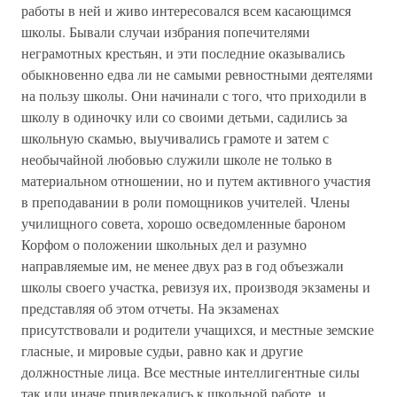
работы в ней и живо интересовался всем касающимся
школы. Бывали случаи избрания попечителями
неграмотных крестьян, и эти последние оказывались
обыкновенно едва ли не самыми ревностными деятелями
на пользу школы. Они начинали с того, что приходили в
школу в одиночку или со своими детьми, садились за
школьную скамью, выучивались грамоте и затем с
необычайной любовью служили школе не только в
материальном отношении, но и путем активного участия
в преподавании в роли помощников учителей. Члены
училищного совета, хорошо осведомленные бароном
Корфом о положении школьных дел и разумно
направляемые им, не менее двух раз в год объезжали
школы своего участка, ревизуя их, производя экзамены и
представляя об этом отчеты. На экзаменах
присутствовали и родители учащихся, и местные земские
гласные, и мировые судьи, равно как и другие
должностные лица. Все местные интеллигентные силы
так или иначе привлекались к школьной работе, и