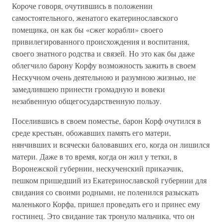
Короче говоря, очутившись в положении
самостоятельного, женатого екатеринославского
помещика, он как бы «сжег корабли» своего
привилегированного происхождения и воспитания,
своего знатного родства и связей. Но это как бы даже
облегчило барону Корфу возможность зажить в своем
Нескучном очень деятельною и разумною жизнью, не
замедлившею принести громадную и вовеки
незабвенную общегосударственную пользу.
Поселившись в своем поместье, барон Корф очутился в
среде крестьян, обожавших память его матери,
нянчивших и всячески баловавших его, когда он лишился
матери. Даже в то время, когда он жил у тетки, в
Воронежской губернии, нескученский приказчик,
пешком пришедший из Екатеринославской губернии для
свидания со своими родными, не поленился разыскать
маленького Корфа, пришел проведать его и принес ему
гостинец. Это свидание так тронуло мальчика, что он