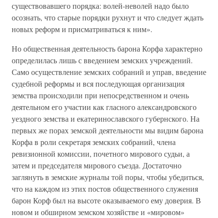
существовавшего порядка: волей-неволей надо было
осознать, что старые порядки рухнут и что следует ждать
новых реформ и присматриваться к ним».
Но общественная деятельность барона Корфа характерно
определилась лишь с введением земских учреждений.
Само осуществление земских собраний и управ, введение
судебной реформы и вся последующая организация
земства происходили при непосредственном и очень
деятельном его участии как гласного александровского
уездного земства и екатеринославского губернского. На
первых же порах земской деятельности мы видим барона
Корфа в роли секретаря земских собраний, члена
ревизионной комиссии, почетного мирового судьи, а
затем и председателя мирового съезда. Достаточно
заглянуть в земские журналы той поры, чтобы убедиться,
что на каждом из этих постов общественного служения
барон Корф был на высоте оказываемого ему доверия. В
новом и обширном земском хозяйстве и «мировом»