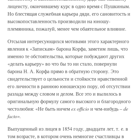
лицеисту, окончившему курс в одно время с Пушкиным.
Но блестящая служебная карьера дяди, его сановитость и
высокопоставленность производили на юношу-
племянника, пожалуй, менее чем обаятельное влияние.
Отсылая интересующихся мотивами этого характерного
явления к «Запискам» барона Корфа, заметим лишь, что
именно те обстоятельства, которые побуждают других
«делать карьеру» во что бы то ни стало, повернули
барона Н. А. Корфа прямо в обратную сторону. Это
свидетельствует о цельности и стойкости нравственной
его личности в раннюю юношескую пору, об отсутствии
разлада между словом и делом. Все это и вылилось в
оригинальную формулу самого высокого и благородного
честолюбия: «Не быть ничем
ex officio
и чем-нибудь –
de
facto».
Выпущенный из лицея в 1854 году, двадцати лет, т. е. в
том возрасте, в котором очень немногие счастливцы в