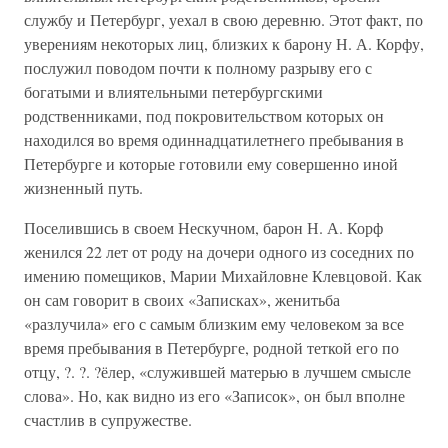
службу и Петербург, уехал в свою деревню. Этот факт, по
уверениям некоторых лиц, близких к барону Н. А. Корфу,
послужил поводом почти к полному разрыву его с
богатыми и влиятельными петербургскими
родственниками, под покровительством которых он
находился во время одиннадцатилетнего пребывания в
Петербурге и которые готовили ему совершенно иной
жизненный путь.
Поселившись в своем Нескучном, барон Н. А. Корф
женился 22 лет от роду на дочери одного из соседних по
имению помещиков, Марии Михайловне Клевцовой. Как
он сам говорит в своих «Записках», женитьба
«разлучила» его с самым близким ему человеком за все
время пребывания в Петербурге, родной теткой его по
отцу, ?. ?. ?ёлер, «служившей матерью в лучшем смысле
слова». Но, как видно из его «Записок», он был вполне
счастлив в супружестве.