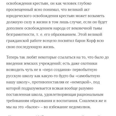
освобождения крестьян, он как человек глубоко
просвещенный ясно понимал, что великий акт
юридического освобождения крестьян может возыметь
должную силу в жизни в том лишь случае, если он будет
дополнен освобождением народа от вековечной тьмы
безграмотности, т. е. его образованием. Этой великой
гражданской работе всецело посвятил барон Корф всю
свою последующую жизнь.
Теперь так любят некоторые ссылаться на то, что было до
введения земских учреждений; есть даже охотники
возводить чуть не в «перл создания» первобытную
русскую школу как какую-то будто бы «самобытную
нашу школу», противопоставляя ее «немецкой», под
которой подразумевается всякая вообще разумно
поставленная школа, удовлетворяющая рациональным
требованиям образования и воспитания. Сошлемся же и
мы на это «былое» – во избежание недомолвок.