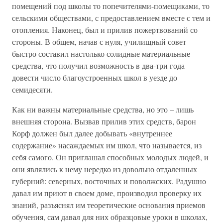
помещений под школы то попечителями-помещиками, то
сельскими обществами, с предоставлением вместе с тем и
отопления. Наконец, был и прилив пожертвований со
стороны. В общем, начав с нуля, училищный совет
быстро составил настолько солидные материальные
средства, что получил возможность в два-три года
довести число благоустроенных школ в уезде до
семидесяти.
Как ни важны материальные средства, но это – лишь
внешняя сторона. Вызвав прилив этих средств, барон
Корф должен был далее добывать «внутреннее
содержание» насаждаемых им школ, что называется, из
себя самого. Он приглашал способных молодых людей, и
они являлись к нему нередко из довольно отдаленных
губерний: северных, восточных и поволжских. Радушно
давал им приют в своем доме, производил проверку их
знаний, разъяснял им теоретические основания приемов
обучения, сам давал для них образцовые уроки в школах,