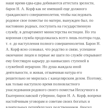
наше время едва-едва добиваются аттестата зрелости,
барон Н. А. Корф как не имевший еще должного
гражданского совершеннолетия, чтобы наследовать
родовое свое поместье по матери, вынужден был, по
настоянию родных, поступить на государственную
службу, в департамент министерства юстиции. Но эта
коронная служба продолжалась всего лишь полтора года,
т. е. до наступления полного совершеннолетия. Барон Н.
А. Корф ясно сознавал, что родство и связи, успешное
окончание лицея и первые же шаги по службе открывают
ему блестящую карьеру до наивысших ступеней в
служебной иерархии. Но душа жаждала иной
деятельности, и живая, отзывчивая натура его
решительно не мирилась с канцелярским делом. Поэтому,
как только наступило время полновластного
унаследования родового своего поместья Нескучного в
Екатеринославской губернии, барон Н. А. Корф, вопреки
настойчивым уговорам и советам своих богатых и
влиятельных петербургских родственников, бросил