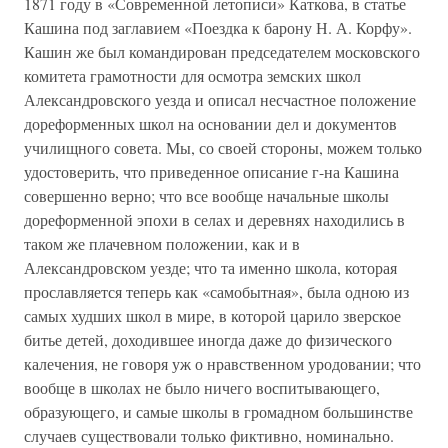
1871 году в «Современной летописи» Каткова, в статье
Кашина под заглавием «Поездка к барону Н. А. Корфу».
Кашин же был командирован председателем московского
комитета грамотности для осмотра земских школ
Александровского уезда и описал несчастное положение
дореформенных школ на основании дел и документов
училищного совета. Мы, со своей стороны, можем только
удостоверить, что приведенное описание г-на Кашина
совершенно верно; что все вообще начальные школы
дореформенной эпохи в селах и деревнях находились в
таком же плачевном положении, как и в
Александровском уезде; что та именно школа, которая
прославляется теперь как «самобытная», была одною из
самых худших школ в мире, в которой царило зверское
битье детей, доходившее иногда даже до физического
калечения, не говоря уж о нравственном уродовании; что
вообще в школах не было ничего воспитывающего,
образующего, и самые школы в громадном большинстве
случаев существовали только фиктивно, номинально.