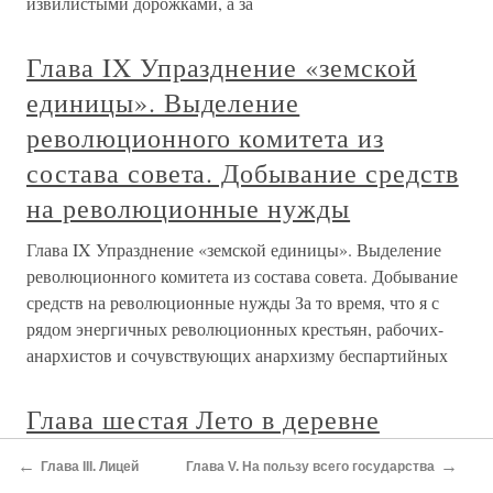
извилистыми дорожками, а за
Глава IX Упразднение «земской
единицы». Выделение
революционного комитета из
состава совета. Добывание средств
на революционные нужды
Глава IX Упразднение «земской единицы». Выделение
революционного комитета из состава совета. Добывание
средств на революционные нужды За то время, что я с
рядом энергичных революционных крестьян, рабочих-
анархистов и сочувствующих анархизму беспартийных
Глава шестая Лето в деревне
Глава шестая Лето в деревне В начале января 1837 года
←
→
Глава III. Лицей
Глава V. На пользу всего государства
она возвратилась вместе со своими детьми в Ноан. Ей