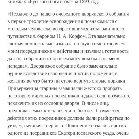
книжках «Русского богатства» за 1893 год:
«Незадолго до нашего очередного дворянского собрания
в первое трехлетие освобождения я познакомился с
молодым человеком, возвратившимся из заграничного
путешествия, бароном Н. А. Корфом. Эта замечательно
светлая личность высказывала полную симпатию всем
моим посредническим действиям и изъявила готовность
дать на собрании отпор всем могущим быть на меня
нападкам. Дворянское собрание было замечательно
бурное вследствие озлобления против положения и
желания во что бы то ни стало вернуть старые порядки.
Приверженцы старины замышляли жестоко пробрать
некоторых мировых посредников и даже, если возможно,
исключить их из сословия дворян. В числе лиц,
предполагаемых к исключению, был и я. Разумеется,
действия этих посредников должны были разбираться по
уездам, начиная с первого. Обвинение началось против
одного из посредников Екатеринославского уезда, очень