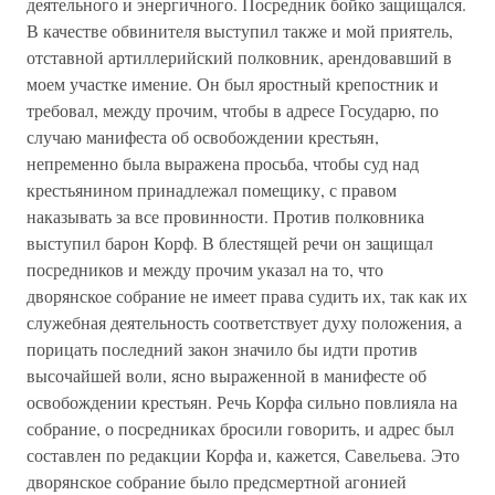
деятельного и энергичного. Посредник бойко защищался.
В качестве обвинителя выступил также и мой приятель,
отставной артиллерийский полковник, арендовавший в
моем участке имение. Он был яростный крепостник и
требовал, между прочим, чтобы в адресе Государю, по
случаю манифеста об освобождении крестьян,
непременно была выражена просьба, чтобы суд над
крестьянином принадлежал помещику, с правом
наказывать за все провинности. Против полковника
выступил барон Корф. В блестящей речи он защищал
посредников и между прочим указал на то, что
дворянское собрание не имеет права судить их, так как их
служебная деятельность соответствует духу положения, а
порицать последний закон значило бы идти против
высочайшей воли, ясно выраженной в манифесте об
освобождении крестьян. Речь Корфа сильно повлияла на
собрание, о посредниках бросили говорить, и адрес был
составлен по редакции Корфа и, кажется, Савельева. Это
дворянское собрание было предсмертной агонией