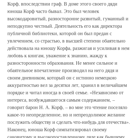
Корф, впоследствии граф. В доме этого своего дяди
юноша Корф часто бывал. Это был человек
высокодаровитый, разносторонне развитый, гуманный и
неподкупно честный. Деятельность его как директора
публичной библиотеки, которой он был предан с
увлечением, со страстью, в высшей степени обаятельно
действовала на юношу Корфа, разжигая и усиливая в нем
любовь к книгам, уважение к знанию, жажду к
разносторонности образования. Не менее сильное и
обаятельное впечатление производил на него дядя и
своим дневником, который он с истинно немецкою
аккуратностью вел за десятки лет, хранил в величайшем
порядке и читал иногда в своей семье. «Независимо от
интереса, возбуждавшегося самым содержанием, –
говорит барон Н. А. Корф, – во мне это чтение поселяло
какое-то неопределенное, но и непреодолимое желание
послужить обществу и сделать что-нибудь для отечества».
Наконец, юноша Корф симпатизировал своему
сановитому и высокопоставленному дяде как бывшему