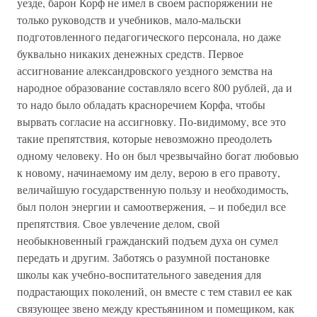
уезде, барон Корф не имел в своем распоряжении не
только руководств и учебников, мало-мальски
подготовленного педагогического персонала, но даже
буквально никаких денежных средств. Первое
ассигнование александровского уездного земства на
народное образование составляло всего 800 рублей, да и
то надо было обладать красноречием Корфа, чтобы
вырвать согласие на ассигновку. По-видимому, все это
такие препятствия, которые невозможно преодолеть
одному человеку. Но он был чрезвычайно богат любовью
к новому, начинаемому им делу, верою в его правоту,
величайшую государственную пользу и необходимость,
был полон энергии и самоотвержения, – и победил все
препятствия. Свое увлечение делом, свой
необыкновенный гражданский подъем духа он сумел
передать и другим. Заботясь о разумной постановке
школы как учебно-воспитательного заведения для
подрастающих поколений, он вместе с тем ставил ее как
связующее звено между крестьянином и помещиком, как