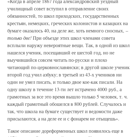
«Когда в апреле 1867 года александровский уездный
училищный совет вступил в отправление своих
обязанностей, то школ приходских, государственных
крестьян, немецких, греческих колонистов и казацких на
бумаге оказалось 40, на деле же, хоть немного сносных, –
только две!
При объезде этих школ членами совета
всплыли наружу невероятные вещи. Так, в одной из школ
нашелся ученик, посещавший ее шестой год, но не
выучившийся совсем читать по-русски и плохо
читающий по-церковнославянски; в другой школе ученик
второй год учил азбуку; в третьей из 43-х учеников ни
один не умел писать, и только двое кое-как писали. На
одну школу в течение 13-ти лет истрачено 4000 руб., а
грамотных за все это время вышло только 5 человек, т. ч.
каждый грамотный обошелся в 800 рублей. Случалось и
так, что школа на бумаге существует и ведомости даже
присылаются, а на деле ее и с фонарем не отыщешь».
Такое описание дореформенных школ появилось еще в