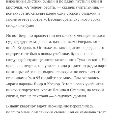
нарезанные листики бумаги и по рядам пустили клей и
кисточки. «А теперь, ребята, — сказала учительница, —
все аккуратно смажьте клеем одну сторону бумажки и
заклейте этот портрет». Веселая суета, скучного урока
сегодня не будет.
Но вот беда, по прошествии нескольких месяцев начался
суд над другим маршалом, начальником Генерального
штаба Егоровым. Он тоже оказался врагом народа, и его
портрет тоже был в новом учебнике, буквально на
следующей странице после заклеенного Тухачевского. Не
прошло и недели, как учительница раздает по рядам парт
ножницы: «А теперь вырежьте аккуратно весь лист со
страницами 94 и 95 и сдайте его мне». Там оказались
«враги народа» Якир и Косиор. Зато в новых учебниках
никаких портретов, кроме Ленина и Сталина, на всякий
случай, уже не печатали — о будущем думали.
В нашу квартиру вдруг неожиданно переселилась
подруга мамы с маленьким сыном. Три ее чемодана стоят