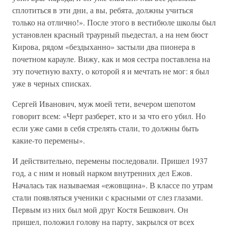
сплотиться в эти дни, а вы, ребята, должны учиться
только на отлично!». После этого в вестибюле школы был
установлен красный траурный пьедестал, а на нем бюст
Кирова, рядом «бездыханно» застыли два пионера в
почетном карауле. Вижу, как и моя сестра поставлена на
эту почетную вахту, о которой я и мечтать не мог: я был
уже в черных списках.
Сергей Иванович, муж моей тети, вечером шепотом
говорит всем: «Черт разберет, кто и за что его убил. Но
если уже сами в себя стрелять стали, то должны быть
какие-то перемены».
И действительно, перемены последовали. Пришел 1937
год, а с ним и новый нарком внутренних дел Ежов.
Началась так называемая «ежовщина». В классе по утрам
стали появляться ученики с красными от слез глазами.
Первым из них был мой друг Костя Бешкович. Он
пришел, положил голову на парту, закрылся от всех