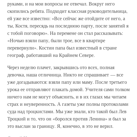
руками, и на мои вопросы не отвечал. Вокруг него
скопились ребята. Подходит классная руководительница,
ей уже все известно: «Все сейчас же отойдите от него, а
ты, Костя, пересядь на последнюю парту, после занятий я
с тобой поговорю». На перемене он стал рассказывать:
«Ночью взяли папу, были трое, все в квартире
перевернули». Костин папа был известный в стране
географ, работавший на Крайнем Севере.
Через неделю плачет, закрывшись ото всех, полная
девочка, наша отличница. Никто не спрашивает — все
уже догадываются: взяли папу или маму. После третьего
урока ее отправляют плакать домой. Учителя сами толком
ничего нам не могут объяснить, и в их глазах мы читаем
страх и неуверенность. А газеты уже полны протоколами
суда над троцкистами. Мы уже знали, кто такой был Лев
Троцкий и то, что он «боролся против Ленина» и был за
это выслан за границу. Я, конечно, в это не верил.