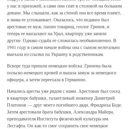
у нас в прихожей, а сами они спят в столовой на большом
диване. Мы слышали, как за стеной она все время плачет,
и мама ее успокаивает. Оказалось, что недавно был
арестован ее муж, папин товарищ, геолог Гринев, и
теперь ее высылают на Урал, квартиру уже заняли
другие. Однако судьба ее сложилась необыкновенно. В
1941 году в самом начале войны она с сыном нелегально
выехала из ссылки на Украину к родственникам.
Вскоре туда пришли немецкие войска. Гринева была
польско-немецких кровей и вышла замуж за немецкого
офицера, а затем переехала в Германию.
Начались аресты уже рядом с нами. Арестован был сосед
в квартире бабушки, талантливый инженер Димитрий
Платонов — друг моего погибшего дяди, Фридриха Боде.
Затем арестовали брата бабушки, Александра Майера,
преподавателя Института физической культуры им.
Лесгафта. Он как-то смог сохранить свое немецкое