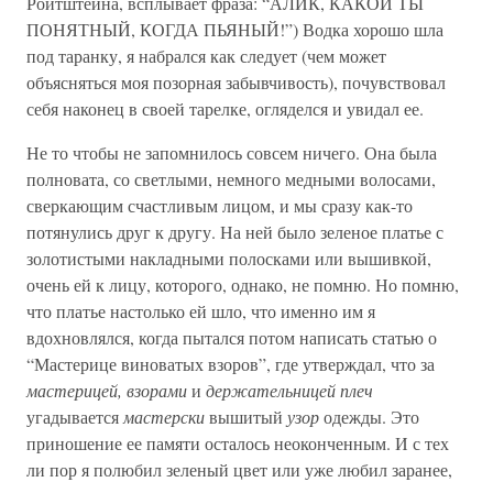
Ройтштейна, всплывает фраза: “АЛИК, КАКОЙ ТЫ
ПОНЯТНЫЙ, КОГДА ПЬЯНЫЙ!”) Водка хорошо шла
под таранку, я набрался как следует (чем может
объясняться моя позорная забывчивость), почувствовал
себя наконец в своей тарелке, огляделся и увидал ее.
Не то чтобы не запомнилось совсем ничего. Она была
полновата, со светлыми, немного медными волосами,
сверкающим счастливым лицом, и мы сразу как-то
потянулись друг к другу. На ней было зеленое платье с
золотистыми накладными полосками или вышивкой,
очень ей к лицу, которого, однако, не помню. Но помню,
что платье настолько ей шло, что именно им я
вдохновлялся, когда пытался потом написать статью о
“Мастерице виноватых взоров”, где утверждал, что за
мастерицей, взорами
и
держательницей плеч
угадывается
мастерски
вышитый
узор
одежды. Это
приношение ее памяти осталось неоконченным. И с тех
ли пор я полюбил зеленый цвет или уже любил заранее,