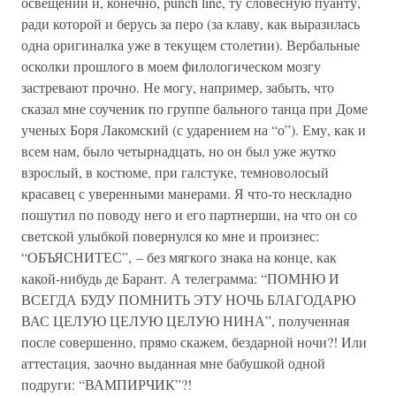
освещении и, конечно, punch line, ту словесную пуанту,
ради которой и берусь за перо (за клаву, как выразилась
одна оригиналка уже в текущем столетии). Вербальные
осколки прошлого в моем филологическом мозгу
застревают прочно. Не могу, например, забыть, что
сказал мне соученик по группе бального танца при Доме
ученых Боря Лакомский (с ударением на “о”). Ему, как и
всем нам, было четырнадцать, но он был уже жутко
взрослый, в костюме, при галстуке, темноволосый
красавец с уверенными манерами. Я что-то нескладно
пошутил по поводу него и его партнерши, на что он со
светской улыбкой повернулся ко мне и произнес:
“ОБЪЯСНИТЕС”, – без мягкого знака на конце, как
какой-нибудь де Барант. А телеграмма: “ПОМНЮ И
ВСЕГДА БУДУ ПОМНИТЬ ЭТУ НОЧЬ БЛАГОДАРЮ
ВАС ЦЕЛУЮ ЦЕЛУЮ ЦЕЛУЮ НИНА”, полученная
после совершенно, прямо скажем, бездарной ночи?! Или
аттестация, заочно выданная мне бабушкой одной
подруги: “ВАМПИРЧИК”?!