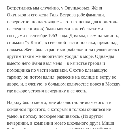
Встретились мы случайно, у Окуньковых. Женя
Окуньков и его жена Галя Ветрова (обе фамилии,
невероятно, но настоящие – вот и зацепка для юристов-
наследственников) были моими коктебельскими
соседями в сентябре 1963 года. Дом мы, всем на зависть,
снимали “у Кати”, в северной части поселка, прямо над
пляжем. Женя был страстный рыболов и на целый день с
другим таким же любителем уходил в море. Однажды
вместо него Женя взял меня – в качестве гребца и
помощника по части наживки. Охотно клевавшую
таранку он потом вялил, развесив на солнце и ветру во
дворе, и, вяленую, в большом количестве повез в Москву,
где вскоре устроил вечеринку в ее честь.
Народу было много, мне абсолютно незнакомого и в
основном простого, с которым я толком общаться не
умею, а потому поскорее напиваюсь. (Из другой
вечеринки, в компании моего школьного друга Миши