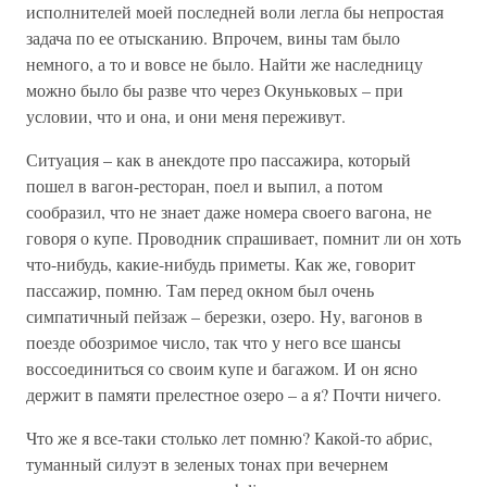
исполнителей моей последней воли легла бы непростая
задача по ее отысканию. Впрочем, вины там было
немного, а то и вовсе не было. Найти же наследницу
можно было бы разве что через Окуньковых – при
условии, что и она, и они меня переживут.
Ситуация – как в анекдоте про пассажира, который
пошел в вагон-ресторан, поел и выпил, а потом
сообразил, что не знает даже номера своего вагона, не
говоря о купе. Проводник спрашивает, помнит ли он хоть
что-нибудь, какие-нибудь приметы. Как же, говорит
пассажир, помню. Там перед окном был очень
симпатичный пейзаж – березки, озеро. Ну, вагонов в
поезде обозримое число, так что у него все шансы
воссоединиться со своим купе и багажом. И он ясно
держит в памяти прелестное озеро – а я? Почти ничего.
Что же я все-таки столько лет помню? Какой-то абрис,
туманный силуэт в зеленых тонах при вечернем