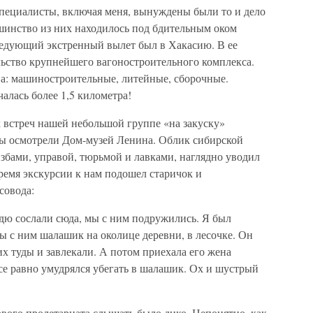
специалисты, включая меня, вынуждены были то и дело
шинство из них находилось под бдительным оком
едующий экстренный вылет был в Хакасию. В ее
льство крупнейшего вагоностроительного комплекса.
а: машиностроительные, литейные, сборочные.
алась более 1,5 километра!
 встреч нашей небольшой группе «на закуску»
мы осмотрели Дом-музей Ленина. Облик сибирской
збами, управой, тюрьмой и лавками, наглядно уводил
время экскурсии к нам подошел старичок и
совода:
дю сослали сюда, мы с ним подружились. Я был
мы с ним шалашик на околице деревни, в лесочке. Он
 их туды и завлекали. А потом приехала его жена
все равно умудрялся убегать в шалашик. Ох и шустрый
вого пролетариата слышать было дико. Непонятно, как