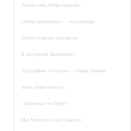
Люблю тебя, Петра творенье…
«Добро пожаловать»… на кладбище
Почти гусарское сватовство
В мастерской Жолтовского
Под грифом «Секретно» – угроза тюрьмы
Были сборы недолги…
«Дипломка “на Трубе”»
Маг Мессинг и шиз Тудыхата