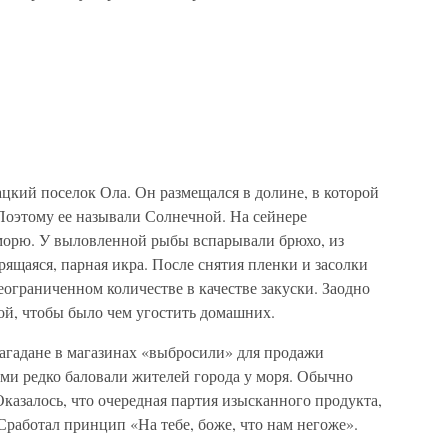
цкий поселок Ола. Он размещался в долине, в которой
Поэтому ее называли Солнечной. На сейнере
морю. У выловленной рыбы вспарывали брюхо, из
рящаяся, парная икра. После снятия пленки и засолки
еограниченном количестве в качестве закуски. Заодно
ой, чтобы было чем угостить домашних.
агадане в магазинах «выбросили» для продажи
ми редко баловали жителей города у моря. Обычно
азалось, что очередная партия изысканного продукта,
 Сработал принцип «На тебе, боже, что нам негоже».