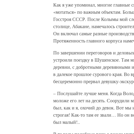
Как я уже упоминал, многие главные 
«мотаться» по важным объектам. Боль
Госстроя СССР. После Колымы мой сл
столице, Абакане, намечалось строите
Он включал самые разные производств
Протяженность главного корпуса намеч
По завершении переговоров и деловых
устроили поездку в Шушенское. Там 
деревни, с добротными деревянными и
в далекое прошлое сурового края. Во 
бесцеремонно прервал девушку-экскур
– Послушайте лучше меня. Когда Воло
моложе его лет на десять. Соорудили 
был, как и я, охочий до девок. Вот мы
строгая! Как-то там ее звали… Но он 
был малый!..
В те годы подобные речи о вожде миро