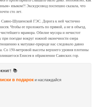
нным» языком?! Экскурсовод поспешно сказала, что
очти сто лет.
е Саяно-Шушенской ГЭС. Дорога к ней частично
исея. Чтобы ее проложить по прямой, а не в объезд,
з чистейшего мрамора. Обилие мусора и нечистот
 при поездке вокруг южной оконечности озера
отношению к матушке-природе нас следовало давно
са. Со 150-метровой высоты верхнего уровня плотины
злившегося Енисея в обрамлении Саянских гор.
книг! 📚
писки в подарок
и наслаждайся