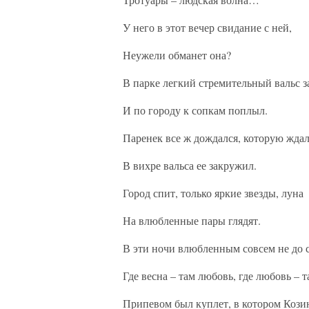
У него в этот вечер свидание с ней,
Неужели обманет она?
В парке легкий стремительный вальс з
И по городу к сопкам поплыл.
Паренек все ж дождался, которую ждал
В вихре вальса ее закружил.
Город спит, только яркие звезды, луна
На влюбленные пары глядят.
В эти ночи влюбленным совсем не до 
Где весна – там любовь, где любовь – т
Припевом был куплет, в котором Козин