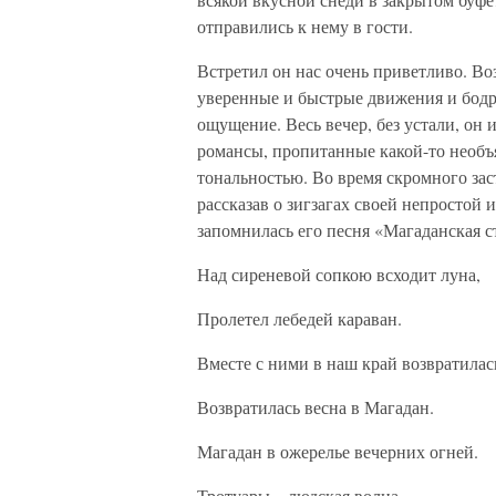
отправились к нему в гости.
Встретил он нас очень приветливо. Во
уверенные и быстрые движения и бодры
ощущение. Весь вечер, без устали, он
романсы, пропитанные какой-то необ
тональностью. Во время скромного зас
рассказав о зигзагах своей непростой 
запомнилась его песня «Магаданская с
Над сиреневой сопкою всходит луна,
Пролетел лебедей караван.
Вместе с ними в наш край возвратилась
Возвратилась весна в Магадан.
Магадан в ожерелье вечерних огней.
Тротуары – людская волна…