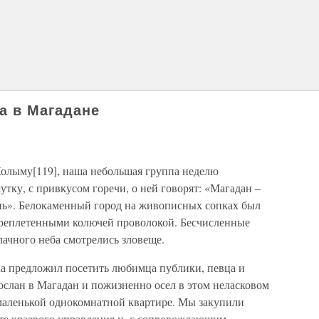
а в Магадане
олыму[119], наша небольшая группа неделю
утку, с привкусом горечи, о ней говорят: «Магадан –
ень». Белокаменный город на живописных сопках был
реплетенными колючей проволокой. Бесчисленные
ачного неба смотрелись зловеще.
ка предложил посетить любимца публики, певца и
ослан в Магадан и пожизненно осел в этом неласковом
маленькой однокомнатной квартире. Мы закупили
те краевого управления и, с сопровождающим,