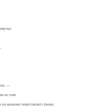
азвучал
,
сна, —
ам не спят.
 по-разному переставлял строки: