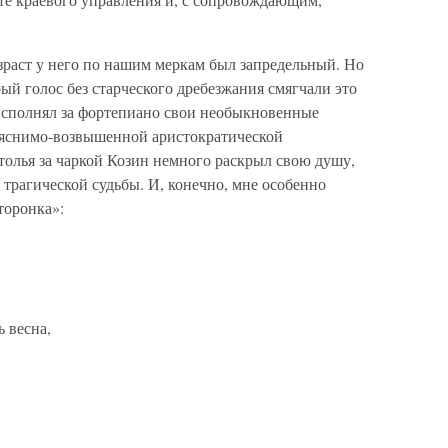
зраст у него по нашим меркам был запредельный. Но
й голос без старческого дребезжания смягчали это
 исполнял за фортепиано свои необыкновенные
ъяснимо-возвышенной аристократической
толья за чаркой Козин немного раскрыл свою душу,
и трагической судьбы. И, конечно, мне особенно
торонка»:
 весна,