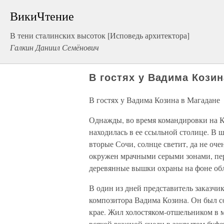
ВикиЧтение
В тени сталинских высоток [Исповедь архитектора]
Галкин Даниил Семёнович
В гостях у Вадима Козин
В гостях у Вадима Козина в Магадане
Однажды, во время командировки на К
находилась в ее ссыльной столице. В ш
вторые Сочи, солнце светит, да не оч
окружен мрачными серыми зонами, пе
деревянные вышки охраны на фоне обл
В один из дней представитель заказчи
композитора Вадима Козина. Он был с
крае. Жил холостяком-отшельником в 
всякой вкусной снеди в закрытом буфе