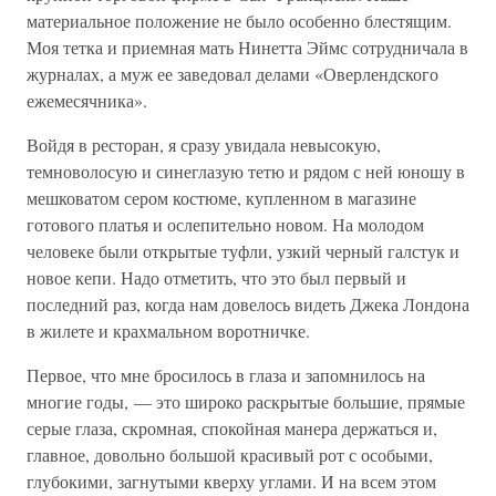
материальное положение не было особенно блестящим.
Моя тетка и приемная мать Нинетта Эймс сотрудничала в
журналах, а муж ее заведовал делами «Оверлендского
ежемесячника».
Войдя в ресторан, я сразу увидала невысокую,
темноволосую и синеглазую тетю и рядом с ней юношу в
мешковатом сером костюме, купленном в магазине
готового платья и ослепительно новом. На молодом
человеке были открытые туфли, узкий черный галстук и
новое кепи. Надо отметить, что это был первый и
последний раз, когда нам довелось видеть Джека Лондона
в жилете и крахмальном воротничке.
Первое, что мне бросилось в глаза и запомнилось на
многие годы, — это широко раскрытые большие, прямые
серые глаза, скромная, спокойная манера держаться и,
главное, довольно большой красивый рот с особыми,
глубокими, загнутыми кверху углами. И на всем этом