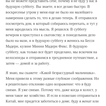
вы не можете представить себе, почему я не буду у вас в
будущую субботу. Вы знаете, я все делаю быстро. В
воскресенье утром у меня еще не было ни малейшего
намерения сделать то, что я делаю теперь. Я отправился
посмотреть дом, в который собираюсь переехать, и тут у
меня зародилась эта мысль. Я решился. В субботу
вечером я приступил к сватовству; в понедельник дело
было на мази, и в будущую субботу я женюсь на Бесси
Мадерн, кузине Минни Мадерн Фикс. В будущую
субботу, как только все будет проделано, мы вскочим на
велосипеды и отправимся в трехдневное путешествие, а
затем — домой и за работу.
Я знаю, вы скажете: «Какой безрассудный мальчишка».
Меня привели к этому разные глубокие соображения. Но
я решительно отклоняю одно возражение: что я буду
связан. Я уже связан. Потому что, даже когда я холост, у
меня такое же хозяйство. И если я пожелаю отправиться в
Китай, мне придется заботиться о доме, буду я женат или