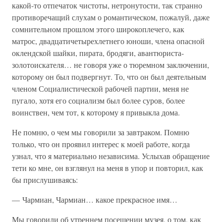
какой-то отпечаток чистоты, нетронутости, так странно
противоречащий слухам о романтическом, пожалуй, даже
сомнительном прошлом этого широкоплечего, как
матрос, двадцатичетырехлетнего юноши, члена опасной
оклендской шайки, пирата, бродяги, авантюриста-
золотоискателя… не говоря уже о тюремном заключении,
которому он был подвергнут. То, что он был деятельным
членом Социалистической рабочей партии, меня не
пугало, хотя его социализм был более суров, более
воинствен, чем тот, к которому я привыкла дома.
Не помню, о чем мы говорили за завтраком. Помню
только, что он проявил интерес к моей работе, когда
узнал, что я материально независима. Услыхав обращение
тети ко мне, он взглянул на меня в упор и повторил, как
бы прислушиваясь:
— Чармиан, Чармиан… какое прекрасное имя…
Мы говорили об утреннем посещении музея, о том, как