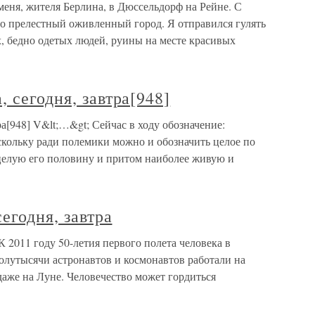
меня, жителя Берлина, в Дюссельдорф на Рейне. С
то прелестный оживленный город. Я отправился гулять
, бедно одетых людей, руины на месте красивых
 сегодня, завтра[948]
ра[948] V&lt;…&gt; Сейчас в ходу обозначение:
скольку ради полемики можно и обозначить целое по
о целую его половину и притом наиболее живую и
сегодня, завтра
 К 2011 году 50-летия первого полета человека в
олутысячи астронавтов и космонавтов работали на
аже на Луне. Человечество может гордиться