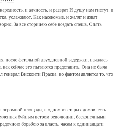
каредность, и алчность, и разврат И душу нам гнетут, и
тка, услаждают, Как насекомые, и жалят и язвят.
орно; За все сторицею себе воздать спеша, Опять
тя, после фатальной двухдневной задержки, началась
, как сейчас это пытаются представить. Она не была
л генерал Висконти Праска, но фактом является то, что
а огромной площади, в одном из старых домов, есть
утомленная буйным ветром революции, бесконечными
адочною борьбою за власть, часам к одиннадцати