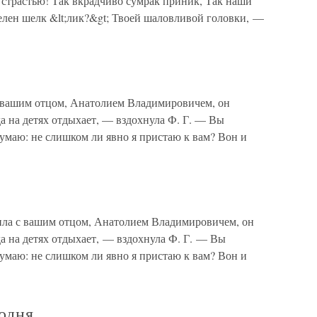
 страстью! Так вкрадчиво сумрак приник, Так наши
лен шелк &lt;лик?&gt; Твоей шаловливой головки, —
с вашим отцом, Анатолием Владимировичем, он
а на детях отдыхает, — вздохнула Ф. Г. — Вы
 думаю: не слишком ли явно я пристаю к вам? Вон и
а с вашим отцом, Анатолием Владимировичем, он
а на детях отдыхает, — вздохнула Ф. Г. — Вы
 думаю: не слишком ли явно я пристаю к вам? Вон и
годня