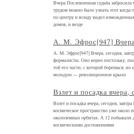
Вчера Послевоенная судьба забросила 
трудом можно было узнать этот когда-
по центру и всюду видел изможденных
домов, и везде
А. М. Эфрос[947] Вчера,
А. М. Эфрос[947] Вчера, сегодня, завт
формалисты. Оно верно постольку, по
той его части, с которой борешься; н
молодую — революционное крыло
Взлет и посадка вчера, 
Взлет и посадка вчера, сегодня, завтра
космическое пространство уже около п
околоземных орбитах. А 12 побывали д
космическими достижениями