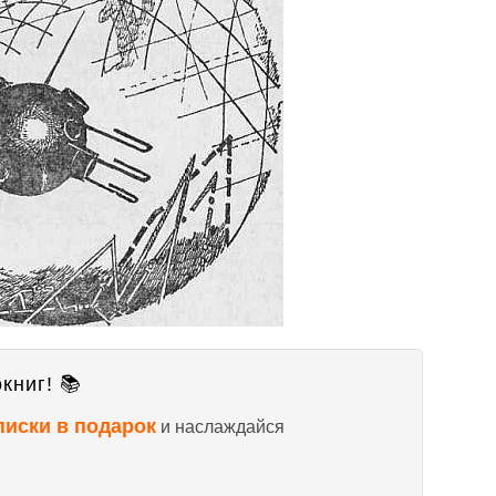
книг! 📚
писки в подарок
и наслаждайся