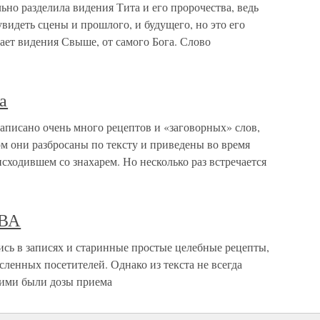
но разделила видения Тита и его пророчества, ведь
увидеть сцены и прошлого, и будущего, но это его
ает видения Свыше, от самого Бога. Слово
а
аписано очень много рецептов и «заговорных» слов,
м они разбросаны по тексту и приведены во время
исходившем со знахарем. Но несколько раз встречается
ВА
в записях и старинные простые целебные рецепты,
ленных посетителей. Однако из текста не всегда
кими были дозы приема