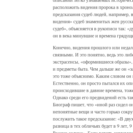
расположить видения пророка в хроно
предсказания судеб людей, например, 
видения» судеб знаменитых жен русск
судеб», объясняется в рукописи так: «
он в века минувшие и времена грядущ
Конечно, видения прошлого или недал
связными. И это понятно, ведь это либ
экстрасенсы, «оформившиеся образы»,
и предметы быта. Чем дальше же он «з
это тоже объяснимо. Каким словом он 
Естественно, он просто пытался их опи
происходившие в давние времена, тож
Однако среди его предвидений есть та
Биограф пишет, что «иной раз сидел он
непонятные вещи и часто горько сокр
послужить такое предсказание: «В дву
разница в тех обличьях будет в 9 лет, 9
России солнце». Если верить современ