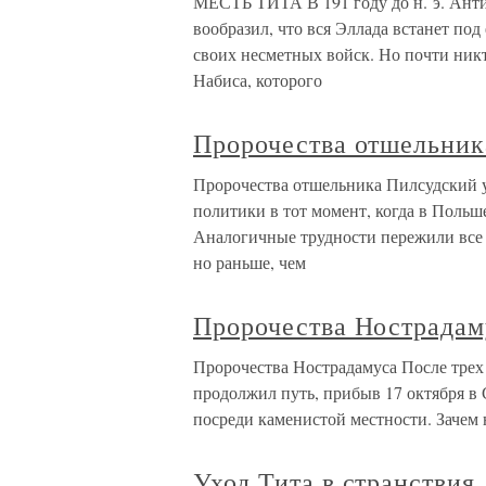
МЕСТЬ ТИТА В 191 году до н. э. Анти
вообразил, что вся Эллада встанет под
своих несметных войск. Но почти никт
Набиса, которого
Пророчества отшельник
Пророчества отшельника Пилсудский у
политики в тот момент, когда в Польш
Аналогичные трудности пережили все 
но раньше, чем
Пророчества Нострадам
Пророчества Нострадамуса После трех 
продолжил путь, прибыв 17 октября в
посреди каменистой местности. Зачем н
Уход Тита в странствия