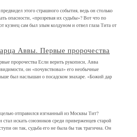
 предвидел этого страшного события, ведь он столько
ть опасности, «прозревая их судьбы»? Вот что по
от кузнец сам был злым колдуном и отвел глаза Тита от
тарца Аввы. Первые пророчества
рвые пророчества Если верить рукописи, Авва
й видимости, он «почувствовал» его необычные
ньше был наслышан о посадском знахаре. «Божий дар
й целью отправился изгнанный из Москвы Тит?
н стал искать союзников среди приверженцев старой
ступи он так, судьба его не была бы так трагична. Он