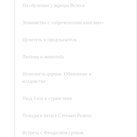
На обучении у жрицы Велеса
Знакомство с «отреченными книгами»
Целитель и предсказатель
Любовь и женитьба
Немилость церкви. Обвинение в
колдовстве
Уход Тита в странствия
Походы в ватаге Стеньки Разина
Встреча с Феодосием-греком,