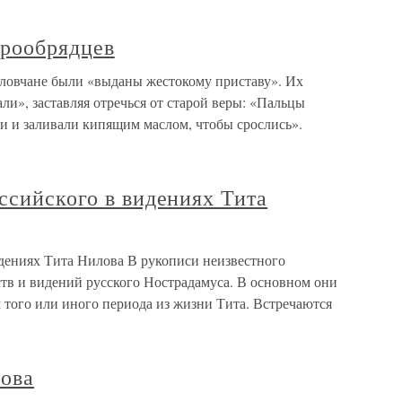
арообрядцев
оловчане были «выданы жестокому приставу». Их
ли», заставляя отречься от старой веры: «Пальцы
и и заливали кипящим маслом, чтобы срослись».
ссийского в видениях Тита
идениях Тита Нилова В рукописи неизвестного
тв и видений русского Нострадамуса. В основном они
 того или иного периода из жизни Тита. Встречаются
ова