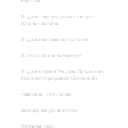
Морозова
О судьбе «первого русского канцлера»
Ордина-Нащокина
О судьбе князя Василия Голицына
О смерти протопопа Аввакума
О судьбе боярыни Феодосьи Прокопьевны
Морозовой (урожденной Соковниной)
«Чаровник» Тита Нилова
Заговоры для удачной охоты
Охотничьи слова