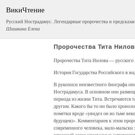
ВикиЧтение
Русский Нострадамус. Легендарные пророчества и предсказа
Шишкина Елена
Пророчества Тита Нилов
Пророчества Тита Нилова — русского
История Государства Российского в в
В рукописи неизвестного биографа оп
Нострадамуса. В основном они размеще
периода из жизни Тита. Встречаются т
другим. Какого бы то ни было хроноло
пометки вроде «увидел он во тьме веко
будущем)». Комментариев к этим пророч
современного человека, мало-мальски 
описаний легко узнаваемых историчес