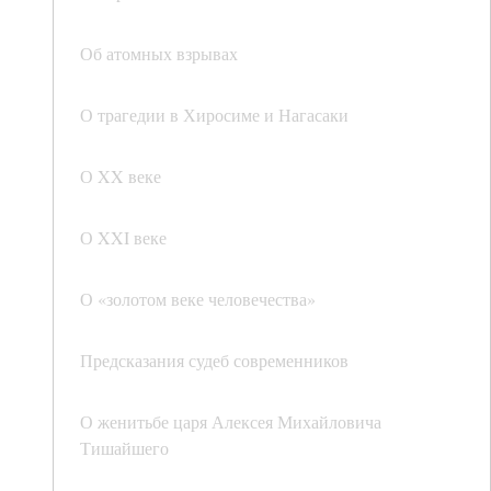
Об атомных взрывах
О трагедии в Хиросиме и Нагасаки
О XX веке
О XXI веке
О «золотом веке человечества»
Предсказания судеб современников
О женитьбе царя Алексея Михайловича
Тишайшего