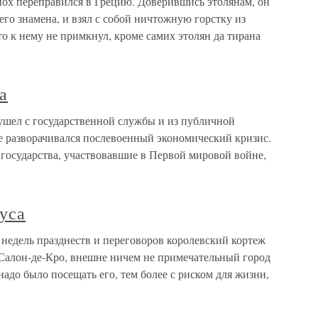
ох переправился в Грецию. Доверившись этолянам, он
 его знамена, и взял с собой ничтожную горстку из
о к нему не примкнул, кроме самих этолян да тирана
а
шел с государственной службы и из публичной
е разворачивался послевоенный экономический кризис.
государства, участвовавшие в Первой мировой войне,
уса
недель празднеств и переговоров королевский кортеж
 Салон-де-Кро, внешне ничем не примечательный город
адо было посещать его, тем более с риском для жизни,