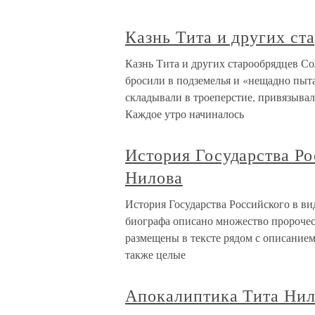
Казнь Тита и других ст
Казнь Тита и других старообрядцев С
бросили в подземелья и «нещадно пыта
складывали в троеперстие, привязывал
Каждое утро начиналось
История Государства Ро
Нилова
История Государства Российского в в
биографа описано множество пророчес
размещены в тексте рядом с описанием
также целые
Апокалиптика Тита Нил