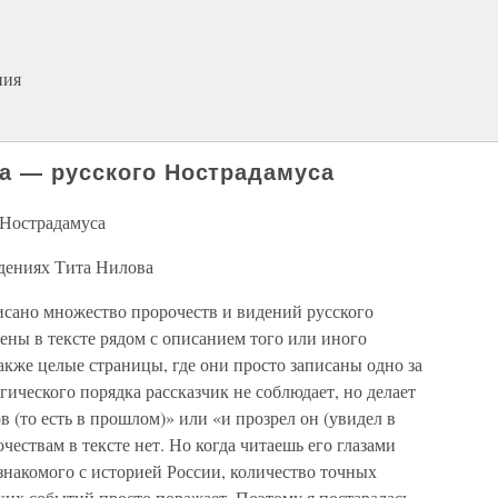
ния
а — русского Нострадамуса
 Нострадамуса
идениях Тита Нилова
исано множество пророчеств и видений русского
ны в тексте рядом с описанием того или иного
акже целые страницы, где они просто записаны одно за
гического порядка рассказчик не соблюдает, но делает
в (то есть в прошлом)» или «и прозрел он (увидел в
ествам в тексте нет. Но когда читаешь его глазами
знакомого с историей России, количество точных
ких событий просто поражает. Поэтому я постаралась