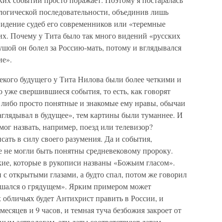
логической последовательности, объединив лишь
видение судеб его современников или «теремные
их. Почему у Тита было так много видений «русских
душой он болел за Россию-мать, потому и вглядывался
ие».
екого будущего у Тита Нилова были более четкими и
о уже свершившиеся события, то есть, как говорят
 либо просто понятные и знакомые ему нравы, обычаи
аглядывал в будущее», тем картины были туманнее. И
мог назвать, например, поезд или телевизор?
сать в силу своего разумения. Да и события,
е не могли быть понятны средневековому пророку.
кие, которые в рукописи названы «Божьим гласом».
 с открытыми глазами, а будто спал, потом же говорил
ушался о грядущем». Ярким примером может
х обличьях будет Антихрист править в России, и
 месяцев и 9 часов, и темная туча безбожия закроет от
ным астрологам, эти даты соответствуют датам