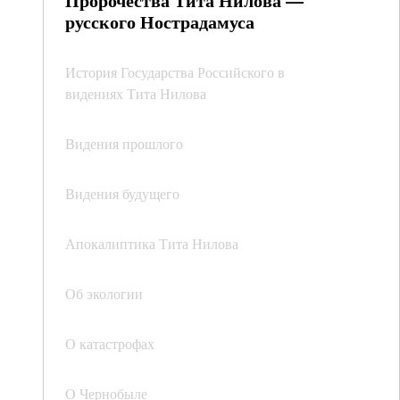
Пророчества Тита Нилова —
русского Нострадамуса
История Государства Российского в
видениях Тита Нилова
Видения прошлого
Видения будущего
Апокалиптика Тита Нилова
Об экологии
О катастрофах
О Чернобыле