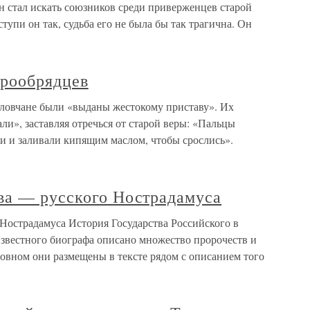
н стал искать союзников среди приверженцев старой
ступи он так, судьба его не была бы так трагична. Он
арообрядцев
оловчане были «выданы жестокому приставу». Их
ли», заставляя отречься от старой веры: «Пальцы
и и заливали кипящим маслом, чтобы срослись».
ва — русского Нострадамуса
Нострадамуса История Государства Российского в
звестного биографа описано множество пророчеств и
овном они размещены в тексте рядом с описанием того