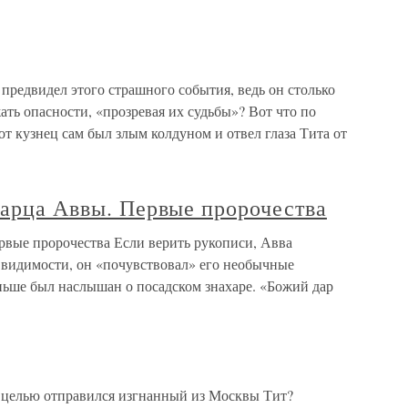
 предвидел этого страшного события, ведь он столько
ть опасности, «прозревая их судьбы»? Вот что по
от кузнец сам был злым колдуном и отвел глаза Тита от
тарца Аввы. Первые пророчества
рвые пророчества Если верить рукописи, Авва
й видимости, он «почувствовал» его необычные
ньше был наслышан о посадском знахаре. «Божий дар
й целью отправился изгнанный из Москвы Тит?