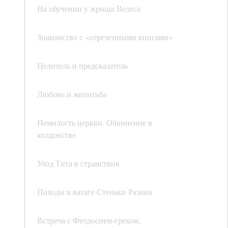
На обучении у жрицы Велеса
Знакомство с «отреченными книгами»
Целитель и предсказатель
Любовь и женитьба
Немилость церкви. Обвинение в
колдовстве
Уход Тита в странствия
Походы в ватаге Стеньки Разина
Встреча с Феодосием-греком,