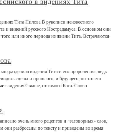
ссийского в видениях Тита
идениях Тита Нилова В рукописи неизвестного
тв и видений русского Нострадамуса. В основном они
 того или иного периода из жизни Тита. Встречаются
ова
но разделила видения Тита и его пророчества, ведь
увидеть сцены и прошлого, и будущего, но это его
ает видения Свыше, от самого Бога. Слово
а
аписано очень много рецептов и «заговорных» слов,
м они разбросаны по тексту и приведены во время