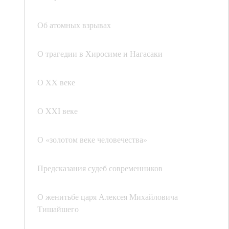
Об атомных взрывах
О трагедии в Хиросиме и Нагасаки
О XX веке
О XXI веке
О «золотом веке человечества»
Предсказания судеб современников
О женитьбе царя Алексея Михайловича
Тишайшего