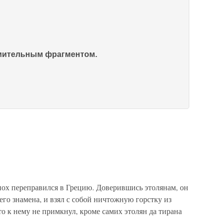
омительным фрагментом.
ох переправился в Грецию. Доверившись этолянам, он
 его знамена, и взял с собой ничтожную горстку из
о к нему не примкнул, кроме самих этолян да тирана