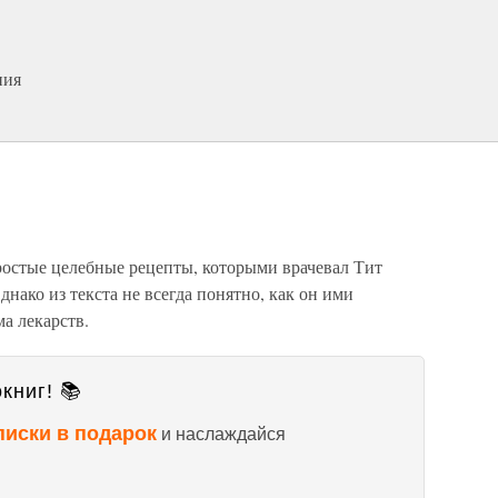
ния
ростые целебные рецепты, которыми врачевал Тит
нако из текста не всегда понятно, как он ими
а лекарств.
книг! 📚
писки в подарок
и наслаждайся