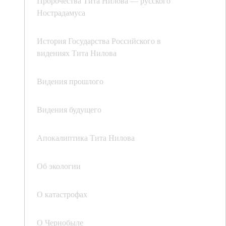
Пророчества Тита Нилова — русского
Нострадамуса
История Государства Российского в
видениях Тита Нилова
Видения прошлого
Видения будущего
Апокалиптика Тита Нилова
Об экологии
О катастрофах
О Чернобыле