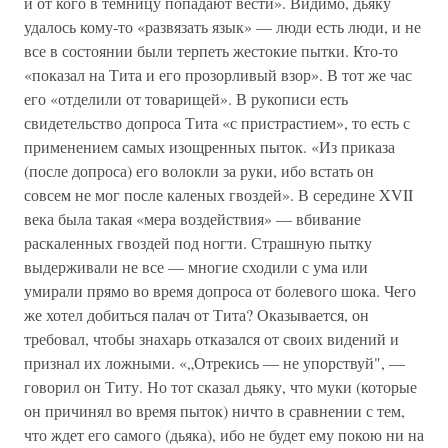
и от кого в темницу попадают вести». Видимо, дьяку
удалось кому-то «развязать язык» — люди есть люди, и не
все в состоянии были терпеть жестокие пытки. Кто-то
«показал на Тита и его прозорливый взор». В тот же час
его «отделили от товарищей». В рукописи есть
свидетельство допроса Тита «с пристрастием», то есть с
применением самых изощренных пыток. «Из приказа
(после допроса) его волокли за руки, ибо встать он
совсем не мог после каленых гвоздей». В середине XVII
века была такая «мера воздействия» — вбивание
раскаленных гвоздей под ногти. Страшную пытку
выдерживали не все — многие сходили с ума или
умирали прямо во время допроса от болевого шока. Чего
же хотел добиться палач от Тита? Оказывается, он
требовал, чтобы знахарь отказался от своих видений и
признал их ложными. «„Отрекись — не упорствуй", —
говорил он Титу. Но тот сказал дьяку, что муки (которые
он причинял во время пыток) ничто в сравнении с тем,
что ждет его самого (дьяка), ибо не будет ему покою ни на