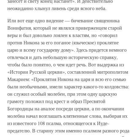
занесет и свету конец настанет». И действительно
неожиданно хлынул ливень среди ясного неба.
Или вот еще одно видение — бичевание священника
Вонифатия, который не являлся приверженцем старой
веры и был довольно лоялен к властям, но «говорил
против Никона за его поганое (языческое) проклятие
царю и всему государеву дому». Здесь придется немного
отвлечься и дать небольшую историческую справку,
чтобы было понятно, о чем идет речь. Вот выдержка из
«Истории Русской церкви», составленной митрополитом
Макарием: «Проклятия Никона на царя и всю его семью
были необычными, имели характер какого-то колдовства:
он служил особый молебен, при этом одну царскую
грамоту положил под крест и образ Пресвятой
Богородицы на аналое посреди церкви, а по окончании
молебна начал возглашать клятвенные слова, выбирая их
из известного 108 псалма, относящегося к Иуде-
предателю. В старину этим именно псалмом разного рода