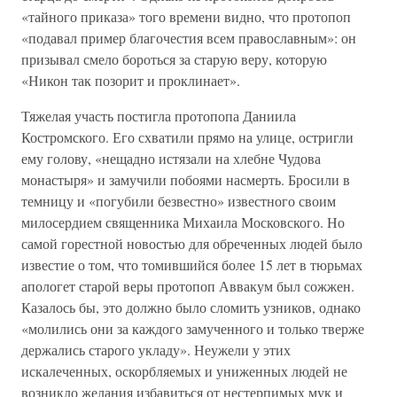
«тайного приказа» того времени видно, что протопоп
«подавал пример благочестия всем православным»: он
призывал смело бороться за старую веру, которую
«Никон так позорит и проклинает».
Тяжелая участь постигла протопопа Даниила
Костромского. Его схватили прямо на улице, остригли
ему голову, «нещадно истязали на хлебне Чудова
монастыря» и замучили побоями насмерть. Бросили в
темницу и «погубили безвестно» известного своим
милосердием священника Михаила Московского. Но
самой горестной новостью для обреченных людей было
известие о том, что томившийся более 15 лет в тюрьмах
апологет старой веры протопоп Аввакум был сожжен.
Казалось бы, это должно было сломить узников, однако
«молились они за каждого замученного и только тверже
держались старого укладу». Неужели у этих
искалеченных, оскорбляемых и униженных людей не
возникло желания избавиться от нестерпимых мук и