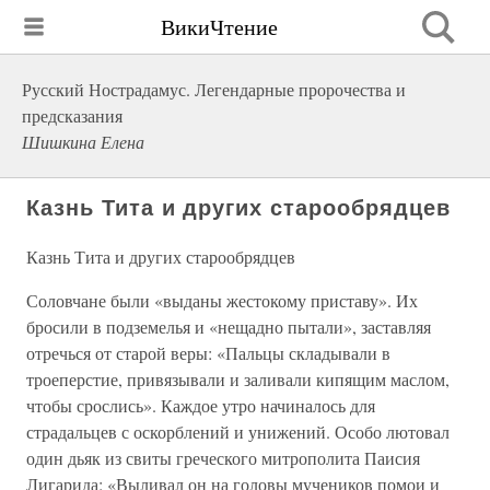
ВикиЧтение
Русский Нострадамус. Легендарные пророчества и
предсказания
Шишкина Елена
Казнь Тита и других старообрядцев
Казнь Тита и других старообрядцев
Соловчане были «выданы жестокому приставу». Их
бросили в подземелья и «нещадно пытали», заставляя
отречься от старой веры: «Пальцы складывали в
троеперстие, привязывали и заливали кипящим маслом,
чтобы срослись». Каждое утро начиналось для
страдальцев с оскорблений и унижений. Особо лютовал
один дьяк из свиты греческого митрополита Паисия
Лигарида: «Выливал он на головы мучеников помои и