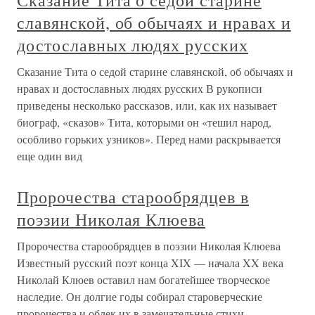
Сказание Тита о седой старине
славянской, об обычаях и нравах и
достославных людях русских
Сказание Тита о седой старине славянской, об обычаях и
нравах и достославных людях русских В рукописи
приведены несколько рассказов, или, как их называет
биограф, «сказов» Тита, которыми он «тешил народ,
особливо горьких узников». Перед нами раскрывается
еще один вид
Пророчества старообрядцев в
поэзии Николая Клюева
Пророчества старообрядцев в поэзии Николая Клюева
Известный русский поэт конца XIX — начала XX века
Николай Клюев оставил нам богатейшее творческое
наследие. Он долгие годы собирал староверческие
пророчества и облек их в замечательные стихи.