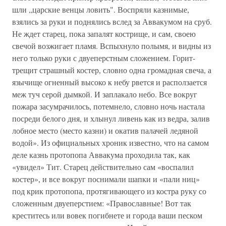
шли „царские венцы ловить". Воспряли казнимые,
взялись за руки и поднялись вслед за Аввакумом на сруб.
Не ждет старец, пока запалят кострище, и сам, своею
свечой возжигает пламя. Вспыхнуло полымя, и видны из
него только руки с двуеперстным сложением. Горит-
трещит страшный костер, словно одна громадная свеча, а
язычище огненный высоко к небу рвется и расползается
меж туч серой дымкой. И заплакало небо. Все вокруг
пожара засумрачилось, потемнело, словно ночь настала
посреди белого дня, и хлынул ливень как из ведра, залив
лобное место (место казни) и окатив палачей ледяной
водой». Из официальных хроник известно, что на самом
деле казнь протопопа Аввакума проходила так, как
«увидел» Тит. Старец действительно сам «воспалил
костер», и все вокруг поснимали шапки и «пали ниц»
под крик протопопа, протягивающего из костра руку со
сложенным двуеперстием: «Православные! Вот так
креститесь или вовек погибнете и города ваши песком