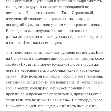
его с остальными узниками и заставил знахаря смотреть,
как одного за другим сжигают его товарищей по
несчастью. Но и это не сломило Тита. Израненный,
измученный голодом, он провожал товарищей в
последний путь, «ласково утешая милосердным словом».
В ожидании же следующей казни он «тешил их
рассказами о достославных русских героях, их подвигах
и славе». И вот настал его черед.
Тит точно знал, когда и как ему суждено погибнуть. Еще
на Соловках, в последние дни обороны, он предрек свою
судьбу: «Пусть телу моему (суждено) сгореть, душе же
лететь в небесные выси к любушке-жене и кровиночке-
сыну». «Всю ночь он молился и просил у Бога терпения,
смирения и силы пройти это испытание. И, когда повели
его на костер, шел прямо, без чужой помощи и не
проклинал, а прощал своих мучителей, призывая Бога в
свидетели, что не держит на них зла». На площади было
множество людей, пришедших взглянуть на еще одну