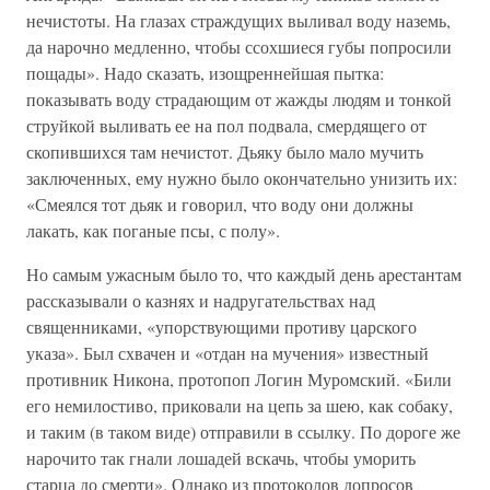
нечистоты. На глазах страждущих выливал воду наземь,
да нарочно медленно, чтобы ссохшиеся губы попросили
пощады». Надо сказать, изощреннейшая пытка:
показывать воду страдающим от жажды людям и тонкой
струйкой выливать ее на пол подвала, смердящего от
скопившихся там нечистот. Дьяку было мало мучить
заключенных, ему нужно было окончательно унизить их:
«Смеялся тот дьяк и говорил, что воду они должны
лакать, как поганые псы, с полу».
Но самым ужасным было то, что каждый день арестантам
рассказывали о казнях и надругательствах над
священниками, «упорствующими противу царского
указа». Был схвачен и «отдан на мучения» известный
противник Никона, протопоп Логин Муромский. «Били
его немилостиво, приковали на цепь за шею, как собаку,
и таким (в таком виде) отправили в ссылку. По дороге же
нарочито так гнали лошадей вскачь, чтобы уморить
старца до смерти». Однако из протоколов допросов