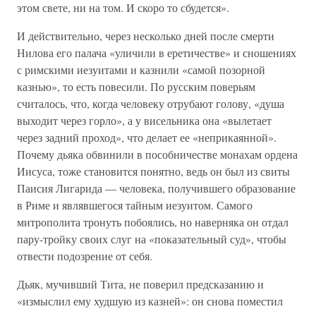
этом свете, ни на том. И скоро то сбудется».
И действительно, через несколько дней после смерти
Нилова его палача «уличили в еретичестве» и сношениях
с римскими иезуитами и казнили «самой позорной
казнью», то есть повесили. По русским поверьям
считалось, что, когда человеку отрубают голову, «душа
выходит через горло», а у висельника она «вылетает
через задний проход», что делает ее «неприкаянной».
Почему дьяка обвинили в пособничестве монахам ордена
Иисуса, тоже становится понятно, ведь он был из свиты
Паисия Лигарида — человека, получившего образование
в Риме и являвшегося тайным иезуитом. Самого
митрополита тронуть побоялись, но наверняка он отдал
пару-тройку своих слуг на «показательный суд», чтобы
отвести подозрение от себя.
Дьяк, мучивший Тита, не поверил предсказанию и
«измыслил ему худшую из казней»: он снова поместил