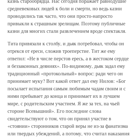
казнь старообрядца. Нас сегодня поражает равнодушие
средневековых людей к боли и смерти, но ведь казни
проводились так часто, что они просто-напросто
привыкли к страшным зрелищам. Поэтому публичные
казни для многих стали развлечением вроде спектакля.
Тита привязали к столбу, и дьяк потребовал, чтобы он
отрекся от ереси, сложив троеперстие. Тит же ему
ответил: «Не в числе перстов ересь, а в жестоком сердце
и беззаконных деяниях». По-видимому, дьяк задал ему
традиционный «протокольный» вопрос: ради чего он
принимает муку? Вот какой ответ дал ему Нилов: «Бог
посылает испытания самым любимым чадам своим и с
ними пребывает до конца и принимает их в лучшем
мире, с родительским участием. Я же за тех, на чьей
стороне Всевышний». Его последние слова
свидетельствуют о том, что он принял участие в
«стоянии» сторонников старой веры не из-за фанатизма
или твердых убеждений, а потому, что считал наказания