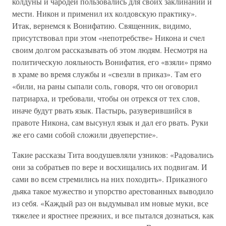
колдуны и чародеи пользовались для своих заклинаний и
мести. Никон и применил их колдовскую практику».
Итак, вернемся к Вонифатию. Священник, видимо,
присутствовал при этом «непотребстве» Никона и счел
своим долгом рассказывать об этом людям. Несмотря на
политическую лояльность Вонифатия, его «взяли» прямо
в храме во время службы и «свезли в приказ». Там его
«били, на раны сыпали соль, говоря, что он оговорил
патриарха, и требовали, чтобы он отрекся от тех слов,
иначе будут рвать язык. Пастырь, разуверившийся в
правоте Никона, сам высунул язык и дал его рвать. Руки
же его сами собой сложили двуеперстие».
Такие рассказы Тита воодушевляли узников: «Радовались
они за собратьев по вере и восхищались их подвигам. И
сами во всем стремились на них походить». Приказного
дьяка такое мужество и упорство арестованных выводило
из себя. «Каждый раз он выдумывал им новые муки, все
тяжелее и яростнее прежних, и все пытался дознаться, как