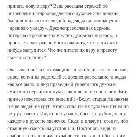
принять новую веру? Ведь рассказы стражей об
истреблении старообрядческого духовенства должны
были лишить их последней надежды на возвращение
«древнего укладу». Древлеправославная церковь
потеряла огромное количество духовных лидеров, и
простые люди уже не могли ожидать, что за них кто-
нибудь заступится. Что же питало их веру в правоту
своего «стояния»?
Оказывается, Тит, «томящийся в застенке с соловчанами,
видел кончины радетелей за древлеправославие, и ведал,
как все было, и люд праведный укреплялся духом и
смиренно переносил муки, как и великие пастыри». Вот
пример некоторых его видений: «Ведут старца Аввакума
и еще людей на сруб, чтобы спалить их тулова и пепел по
ветру развеять. Идут они гуськом, босые, в рубищах, и у
каждого в руке по свечечке. Люди и плачут и стонут, ибо
страшную смерть им уготовили. Протопоп, видя их
слабость, подал пример храбрости, сказал, чтобы за ним