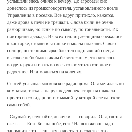
услышали здесь ближе к вечеру. До агробазы оно
донеслось из громкоговорителя, установленного возле
Управления в поселке. Все вдруг притихло, кажется,
даже дрова в печи не трещали. Слова были не очень
разборчивые, но ясные по смыслу, по тональности. Их
повторили дважды. Из всех теплиц женщины сбежались
к конторке, стояли в затишке и молча плакали. Сияло
солнце, нестерпимо ярко блестел подтаявший снег, а
высокое небо было таким безмятежным, что хотелось
воздеть руки и орать во весь голос что-то озорное и
радостное. Или молиться на коленях.
Сергей услышал московское радио дома, Оля металась по
комнатам, таскала на руках девочек, старшая плакала —
просто из солидарности с мамой, у которой слезы текли
сами собой.
- Слушайте, слушайте, девочки, — говорила Оля, глотая
слезы. — Есть Бог на небе, есть! На всю жизнь надо
запомнить этот день, эту радость, это счастье, что