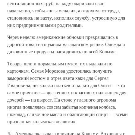
вентиляционных труб, на ходу одаривали свое
начальство, чтобы «не замечали», а отдохнув от труда,
становились на вахту, исполняя службу, устроенную для
них предприимчивыми родителями.
Через неделю американские обновки превращались в
дорогой товар на шумном магаданском рынке. Одежда и
диковинные продукты расходились по всей Колыме.
Товары шли и нормальным путем, их выдавали по
карточкам. Семья Морозова удостоилась получить
заморский костюм и отрез цвета хаки для Сергея
Ивановича, несколько платьев и пальто для Оли и — что
самое приятное — два теплых и красивых пальтишек для
дочерей — на вырост. На столе у главного агронома
иногда появлялась совсем забытая копченая колбаса,
шоколад, сливочное масло и обжигающий спирт — всеми
признанная колымская «валюта».
Да, Америка оказывала влияние на Колыму. Вохровцы и