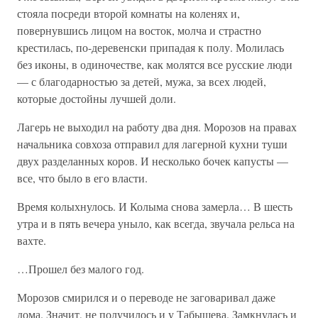
стояла посреди второй комнаты на коленях и,
повернувшись лицом на восток, молча и страстно
крестилась, по-деревенски припадая к полу. Молилась
без иконы, в одиночестве, как молятся все русские люди
— с благодарностью за детей, мужа, за всех людей,
которые достойны лучшей доли.
Лагерь не выходил на работу два дня. Морозов на правах
начальника совхоза отправил для лагерной кухни туши
двух разделанных коров. И несколько бочек капусты —
все, что было в его власти.
Время колыхнулось. И Колыма снова замерла… В шесть
утра и в пять вечера уныло, как всегда, звучала рельса на
вахте.
…Прошел без малого год.
Морозов смирился и о переводе не заговаривал даже
дома. Значит, не получилось и у Табышева. Замкнулась и