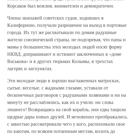
Корсаков был вежлив, внимателен и демократичен.
Члены экипажей советских судов, ходивших в
Калифорнию, получали разрешение на выход в портовые
города. Их тут же расхватывали по домам радушные
жители союзнической страны, не подозревая, что папы и
мамы у большинства этих молодых людей носят форму
НКВД, допрашивают и истязают заключенных в «доме
Васькова» и в других тюрьмах Колымы, в трехстах
лагерях и лагпунктах.
Эти молодые люди в хорошо выглаженных матросках,
сытые, веселые, с жадными глазами, уставали от
бесконечных разговоров с радушными хозяевами и ни на
минуту не расслаблялись, как их и учили: ни слова
лишнего! Возвращаясь на свой корабль, они едва тащили
щедрые дары новых друзей. И мгновенно преображались,
с завистью рассматривали чего у кого, распихивали свое
по каютам, по всяким потаенным местам, вплоть до