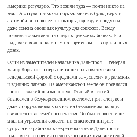
Америки регулярно. Что возили туда — почти никто не
знал. А оттуда привозили буквально все: бульдозеры и
автомобили, горючее и тракторы, одежду и продукты,
даже семена овощных культур для совхозов. Всюду
появился обжигающий спирт в цинковых бочках. Его
выдавали вольнонаемным по карточкам — в приличных
дозах.
Один из заместителей начальника Дальстроя — генерал-
майор Корсаков теперь почти не пользовался своей
генеральской формой с орденами за «успехи» в уральских
и здешних лагерях. На американской земле он появлялся
часто — эдакий неизменно-улыбчивый высокий
бизнесмен в безукоризненном костюме, при галстуке и
даже с обручальным кольцом на безымянном пальце:
свидетельство семейного счастья. Он был спокоен и не
знал ни угрызений совести, ни опасности интриг:
супруга его работала в секретном отделе Дальстроя и
знала все настроения среди гулаговских руководителей.