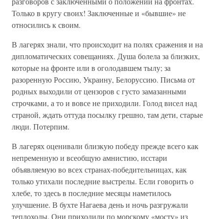
разговоров с заключенными о положении на фронтах.
Только в кругу своих! Заключенные и «бывшие» не
относились к своим.
В лагерях знали, что происходит на полях сражения и на
дипломатических совещаниях. Душа болела за близких,
которые на фронте или в оголодавшем тылу; за
разоренную Россию, Украину, Белоруссию. Письма от
родных выходили от цензоров с густо замазанными
строчками, а то и вовсе не приходили. Голод висел над
страной, ждать оттуда посылку грешно, там дети, старые
люди. Потерпим.
В лагерях оценивали близкую победу прежде всего как
непременную и всеобщую амнистию, исстари
объявляемую во всех странах-победительницах, как
только утихали последние выстрелы. Если говорить о
хлебе, то здесь в последние месяцы наметилось
улучшение. В бухте Нагаева день и ночь разгружали
теплоходы. Они приходили по морскому «мосту» из