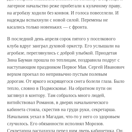
лагерное начальство реже прибегали к кулачному праву,
на агробазу ходили без конвоя. И голоса повеселели. И
надежды вспыхнули с новой силой. Перемены не
касались только новеньких — с фронта.
В последний день апреля сорок пятого у поселкового
клуба вдруг заиграл духовой оркестр. Его услышали на
агробазе, переглянулись с доброй улыбкой. Приодетая
Зина Бауман прошла по теплицам, поздравила подруг с
наступающим праздником Первое Мая. Сергей Иванович
верхом проехал по непривычно пустым полевым
дорогам. От яркого искрящегося снега болели глаза. Было
тепло, словно в Подмосковье. На обратном пути он
заглянул в контору. Там собралось много людей,
витийствовал Романов, в дверях начальнического
кабинета стояла, скрестив на груди руки, секретарша.
Начальник уехал в Магадан, что-то у него со здоровьем
случилось. Его обязанности исполнял Морозов.
Секретарша распахнула перед ним дверь кабинетика. Он,